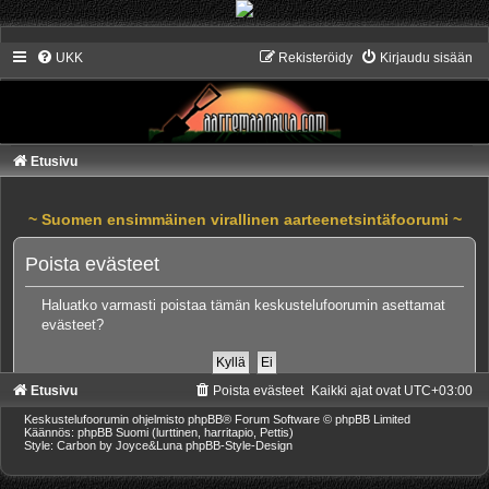
UKK
Rekisteröidy
Kirjaudu sisään
Etusivu
~ Suomen ensimmäinen virallinen aarteenetsintäfoorumi ~
Poista evästeet
Haluatko varmasti poistaa tämän keskustelufoorumin asettamat
evästeet?
Etusivu
Poista evästeet
Kaikki ajat ovat
UTC+03:00
Keskustelufoorumin ohjelmisto
phpBB
® Forum Software © phpBB Limited
Käännös: phpBB Suomi (lurttinen, harritapio, Pettis)
Style: Carbon by Joyce&Luna
phpBB-Style-Design