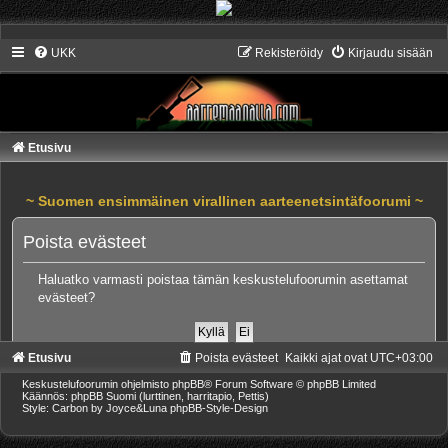
UKK
Rekisteröidy
Kirjaudu sisään
Etusivu
~ Suomen ensimmäinen virallinen aarteenetsintäfoorumi ~
Poista evästeet
Haluatko varmasti poistaa tämän keskustelufoorumin asettamat
evästeet?
Etusivu
Poista evästeet
Kaikki ajat ovat
UTC+03:00
Keskustelufoorumin ohjelmisto
phpBB
® Forum Software © phpBB Limited
Käännös: phpBB Suomi (lurttinen, harritapio, Pettis)
Style: Carbon by Joyce&Luna
phpBB-Style-Design