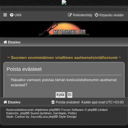
UKK
Rekisteröidy
Kirjaudu sisään
Etusivu
~ Suomen ensimmäinen virallinen aarteenetsintäfoorumi ~
Poista evästeet
Haluatko varmasti poistaa tämän keskustelufoorumin asettamat
evästeet?
Etusivu
Poista evästeet
Kaikki ajat ovat
UTC+03:00
Keskustelufoorumin ohjelmisto
phpBB
® Forum Software © phpBB Limited
Käännös: phpBB Suomi (lurttinen, harritapio, Pettis)
Style: Carbon by Joyce&Luna
phpBB-Style-Design