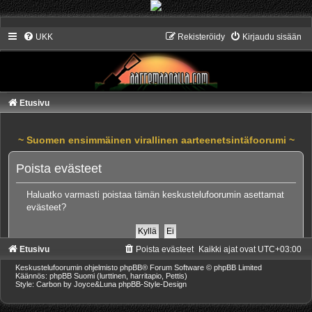
UKK
Rekisteröidy
Kirjaudu sisään
Etusivu
~ Suomen ensimmäinen virallinen aarteenetsintäfoorumi ~
Poista evästeet
Haluatko varmasti poistaa tämän keskustelufoorumin asettamat
evästeet?
Etusivu
Poista evästeet
Kaikki ajat ovat
UTC+03:00
Keskustelufoorumin ohjelmisto
phpBB
® Forum Software © phpBB Limited
Käännös: phpBB Suomi (lurttinen, harritapio, Pettis)
Style: Carbon by Joyce&Luna
phpBB-Style-Design