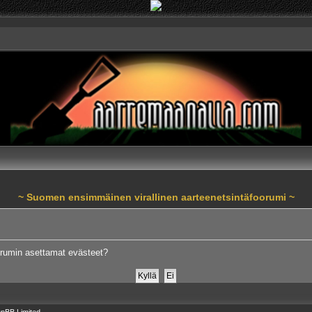
~ Suomen ensimmäinen virallinen aarteenetsintäfoorumi ~
orumin asettamat evästeet?
pBB Limited