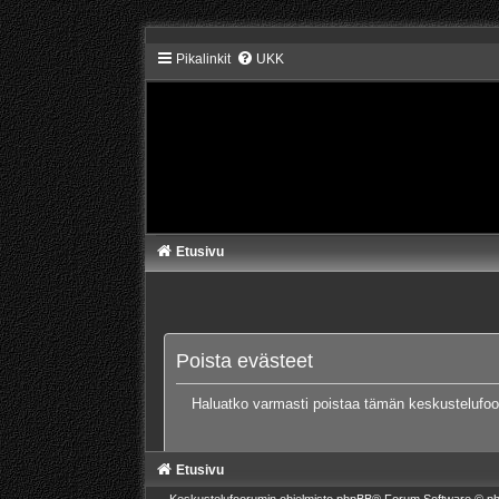
Pikalinkit
UKK
Etusivu
Poista evästeet
Haluatko varmasti poistaa tämän keskustelufo
Etusivu
Keskustelufoorumin ohjelmisto
phpBB
® Forum Software © ph