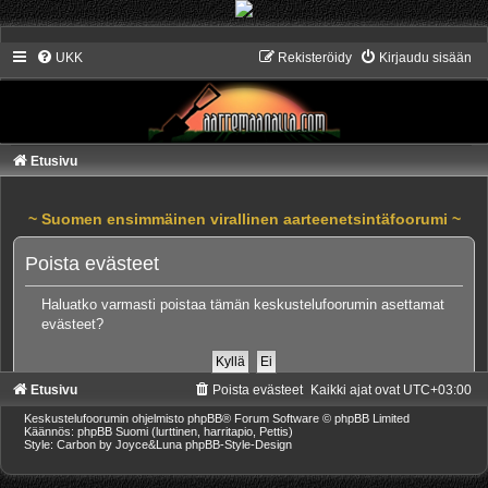
UKK
Rekisteröidy
Kirjaudu sisään
Etusivu
~ Suomen ensimmäinen virallinen aarteenetsintäfoorumi ~
Poista evästeet
Haluatko varmasti poistaa tämän keskustelufoorumin asettamat
evästeet?
Etusivu
Poista evästeet
Kaikki ajat ovat
UTC+03:00
Keskustelufoorumin ohjelmisto
phpBB
® Forum Software © phpBB Limited
Käännös: phpBB Suomi (lurttinen, harritapio, Pettis)
Style: Carbon by Joyce&Luna
phpBB-Style-Design