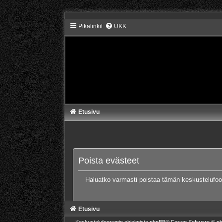
Pikalinkit
UKK
Etusivu
Poista evästeet
Haluatko varmasti poistaa tämän keskustelufo
Etusivu
Keskustelufoorumin ohjelmisto
phpBB
® Forum Software © ph