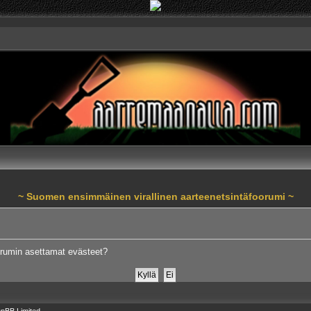
~ Suomen ensimmäinen virallinen aarteenetsintäfoorumi ~
orumin asettamat evästeet?
pBB Limited