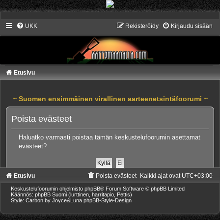
UKK
Rekisteröidy
Kirjaudu sisään
Etusivu
~ Suomen ensimmäinen virallinen aarteenetsintäfoorumi ~
Poista evästeet
Haluatko varmasti poistaa tämän keskustelufoorumin asettamat
evästeet?
Etusivu
Poista evästeet
Kaikki ajat ovat
UTC+03:00
Keskustelufoorumin ohjelmisto
phpBB
® Forum Software © phpBB Limited
Käännös: phpBB Suomi (lurttinen, harritapio, Pettis)
Style: Carbon by Joyce&Luna
phpBB-Style-Design