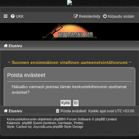
UKK
Rekisteröidy
Kirjaudu sisään
Etusivu
~ Suomen ensimmäinen virallinen aarteenetsintäfoorumi ~
Poista evästeet
Haluatko varmasti poistaa tämän keskustelufoorumin asettamat
evästeet?
Etusivu
Poista evästeet
Kaikki ajat ovat
UTC+03:00
Keskustelufoorumin ohjelmisto
phpBB
® Forum Software © phpBB Limited
Käännös: phpBB Suomi (lurttinen, harritapio, Pettis)
Style: Carbon by Joyce&Luna
phpBB-Style-Design