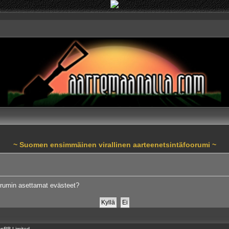
~ Suomen ensimmäinen virallinen aarteenetsintäfoorumi ~
orumin asettamat evästeet?
pBB Limited