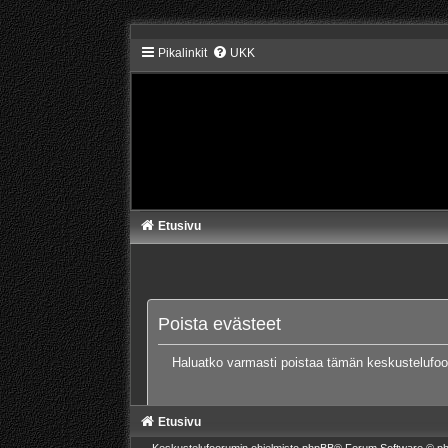
Pikalinkit
UKK
Etusivu
Poista evästeet
Haluatko varmasti poistaa tämän keskustelufo
Etusivu
Keskustelufoorumin ohjelmisto
phpBB
® Forum Software © ph