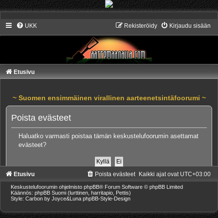
UKK
Rekisteröidy
Kirjaudu sisään
Etusivu
~ Suomen ensimmäinen virallinen aarteenetsintäfoorumi ~
Poista evästeet
Haluatko varmasti poistaa tämän keskustelufoorumin asettamat
evästeet?
Etusivu
Poista evästeet
Kaikki ajat ovat
UTC+03:00
Keskustelufoorumin ohjelmisto
phpBB
® Forum Software © phpBB Limited
Käännös: phpBB Suomi (lurttinen, harritapio, Pettis)
Style: Carbon by Joyce&Luna
phpBB-Style-Design