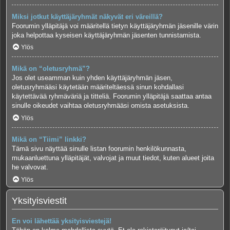
Miksi jotkut käyttäjäryhmät näkyvät eri väreillä?
Foorumin ylläpitäjä voi määritellä tietyn käyttäjäryhmän jäsenille värin
joka helpottaa kyseisen käyttäjäryhmän jäsenten tunnistamista.
Ylös
Mikä on “oletusryhmä”?
Jos olet useamman kuin yhden käyttäjäryhmän jäsen,
oletusryhmääsi käytetään määriteltäessä sinun kohdallasi
käytettävää ryhmäväriä ja titteliä. Foorumin ylläpitäjä saattaa antaa
sinulle oikeudet vaihtaa oletusryhmääsi omista asetuksista.
Ylös
Mikä on “Tiimi” linkki?
Tämä sivu näyttää sinulle listan foorumin henkilökunnasta,
mukaanluettuna ylläpitäjät, valvojat ja muut tiedot, kuten alueet joita
he valvovat.
Ylös
Yksityisviestit
En voi lähettää yksityisviestejä!