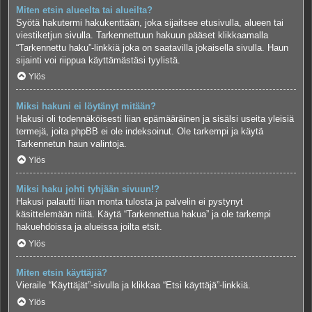
Miten etsin alueelta tai alueilta?
Syötä hakutermi hakukenttään, joka sijaitsee etusivulla, alueen tai
viestiketjun sivulla. Tarkennettuun hakuun pääset klikkaamalla
“Tarkennettu haku”-linkkiä joka on saatavilla jokaisella sivulla. Haun
sijainti voi riippua käyttämästäsi tyylistä.
Ylös
Miksi hakuni ei löytänyt mitään?
Hakusi oli todennäköisesti liian epämääräinen ja sisälsi useita yleisiä
termejä, joita phpBB ei ole indeksoinut. Ole tarkempi ja käytä
Tarkennetun haun valintoja.
Ylös
Miksi haku johti tyhjään sivuun!?
Hakusi palautti liian monta tulosta ja palvelin ei pystynyt
käsittelemään niitä. Käytä “Tarkennettua hakua” ja ole tarkempi
hakuehdoissa ja alueissa joilta etsit.
Ylös
Miten etsin käyttäjiä?
Vieraile “Käyttäjät”-sivulla ja klikkaa “Etsi käyttäjä”-linkkiä.
Ylös