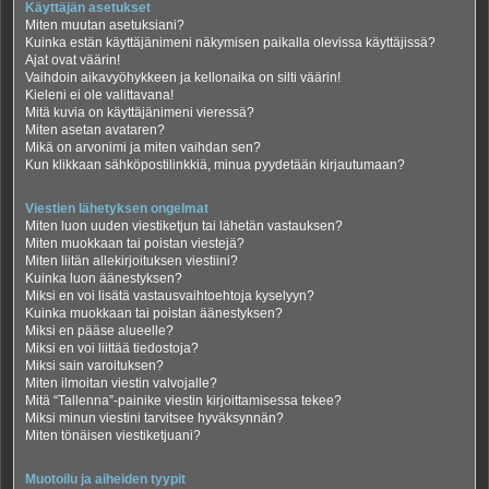
Käyttäjän asetukset
Miten muutan asetuksiani?
Kuinka estän käyttäjänimeni näkymisen paikalla olevissa käyttäjissä?
Ajat ovat väärin!
Vaihdoin aikavyöhykkeen ja kellonaika on silti väärin!
Kieleni ei ole valittavana!
Mitä kuvia on käyttäjänimeni vieressä?
Miten asetan avataren?
Mikä on arvonimi ja miten vaihdan sen?
Kun klikkaan sähköpostilinkkiä, minua pyydetään kirjautumaan?
Viestien lähetyksen ongelmat
Miten luon uuden viestiketjun tai lähetän vastauksen?
Miten muokkaan tai poistan viestejä?
Miten liitän allekirjoituksen viestiini?
Kuinka luon äänestyksen?
Miksi en voi lisätä vastausvaihtoehtoja kyselyyn?
Kuinka muokkaan tai poistan äänestyksen?
Miksi en pääse alueelle?
Miksi en voi liittää tiedostoja?
Miksi sain varoituksen?
Miten ilmoitan viestin valvojalle?
Mitä “Tallenna”-painike viestin kirjoittamisessa tekee?
Miksi minun viestini tarvitsee hyväksynnän?
Miten tönäisen viestiketjuani?
Muotoilu ja aiheiden tyypit