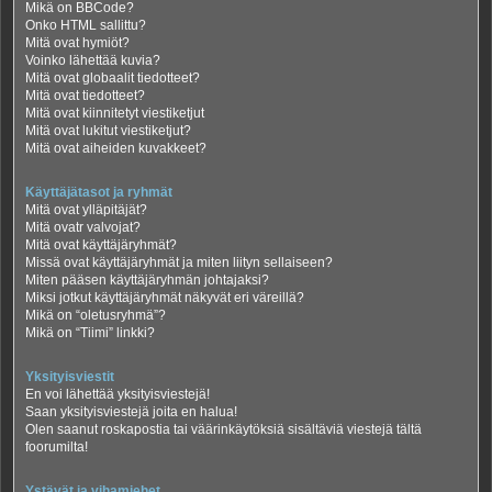
Mikä on BBCode?
Onko HTML sallittu?
Mitä ovat hymiöt?
Voinko lähettää kuvia?
Mitä ovat globaalit tiedotteet?
Mitä ovat tiedotteet?
Mitä ovat kiinnitetyt viestiketjut
Mitä ovat lukitut viestiketjut?
Mitä ovat aiheiden kuvakkeet?
Käyttäjätasot ja ryhmät
Mitä ovat ylläpitäjät?
Mitä ovatr valvojat?
Mitä ovat käyttäjäryhmät?
Missä ovat käyttäjäryhmät ja miten liityn sellaiseen?
Miten pääsen käyttäjäryhmän johtajaksi?
Miksi jotkut käyttäjäryhmät näkyvät eri väreillä?
Mikä on “oletusryhmä”?
Mikä on “Tiimi” linkki?
Yksityisviestit
En voi lähettää yksityisviestejä!
Saan yksityisviestejä joita en halua!
Olen saanut roskapostia tai väärinkäytöksiä sisältäviä viestejä tältä
foorumilta!
Ystävät ja vihamiehet