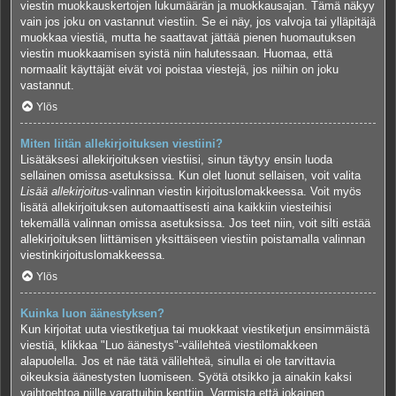
viestin muokkauskertojen lukumäärän ja muokkausajan. Tämä näkyy
vain jos joku on vastannut viestiin. Se ei näy, jos valvoja tai ylläpitäjä
muokkaa viestiä, mutta he saattavat jättää pienen huomautuksen
viestin muokkaamisen syistä niin halutessaan. Huomaa, että
normaalit käyttäjät eivät voi poistaa viestejä, jos niihin on joku
vastannut.
Ylös
Miten liitän allekirjoituksen viestiini?
Lisätäksesi allekirjoituksen viestiisi, sinun täytyy ensin luoda
sellainen omissa asetuksissa. Kun olet luonut sellaisen, voit valita
Lisää allekirjoitus
-valinnan viestin kirjoituslomakkeessa. Voit myös
lisätä allekirjoituksen automaattisesti aina kaikkiin viesteihisi
tekemällä valinnan omissa asetuksissa. Jos teet niin, voit silti estää
allekirjoituksen liittämisen yksittäiseen viestiin poistamalla valinnan
viestinkirjoituslomakkeessa.
Ylös
Kuinka luon äänestyksen?
Kun kirjoitat uuta viestiketjua tai muokkaat viestiketjun ensimmäistä
viestiä, klikkaa "Luo äänestys"-välilehteä viestilomakkeen
alapuolella. Jos et näe tätä välilehteä, sinulla ei ole tarvittavia
oikeuksia äänestysten luomiseen. Syötä otsikko ja ainakin kaksi
vaihtoehtoa niille varattuihin kenttiin. Varmista että jokainen