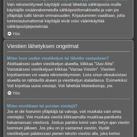
Vain rekisteröityneet käyttäjät voivat lähettää sähköpostia muille
käyttäjille sisäänrakennetulla sähköpostilomakkeella ja vain jos
ylläpitäjä sallii tämän ominaisuuden. Kirjautuminen vaaditaan, jotta
tunnistautumattomat käyttäjät eivät voisi väärinkäyttää
sähköpostijärjestelmää.
Ylös
Viestien lähetyksen ongelmat
Miten luon uuden viestiketjun tai lähetän vastauksen?
Aloittaaksesi uuden viestiketjun alueella, klikkaa "Uusi Aihe".
Vastataksesi viestiketjuun klikkaa "Vastaa Viestiin". Viestien
kirjoittaminen voi vaatia rekisteröitymisen. Lista sinun oikeuksistasi
alueella on nähtävillä alueen ja viestiketjun alalaidassa. Esimerkiksi:
Voit kirjoittaa uusia viestejä, Voit lähettää liitetiedostoja, jne.
Ylös
Miten muokkaan tai poistan viestejä?
Jos et ole foorumin ylläpitäjä tai valvoja, voit muokata vain omia
viestejäsi. Voit muokata viestiä klikkaamalla muokkaa-painiketta
haluamassasi viestissä. Joskus painike toimii vain tietyn ajan viestin
luomisen jälkeen. Jos joku on jo vastannut viestiin, löydät
viestiketjuun palatessasi pienen tekstin viestisi alla, joka kertoo