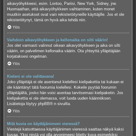
aikavyöhykkeesi, esim. Lontoo, Pariisi, New York, Sidney, jne.
Huomaathan, että aikavyöhykkeen vaihtaminen, kuten monet
muutkin asetukset ovat vain rekisteröityneille käyttäjille. Jos et ole
rekisteröitynyt, tämä on hyvä aika tehdä niin.
Ylös
Vaihdoin aikavyöhykkeen ja kellonaika on silti väärin!
Jos olet varmasti valinnut oikean aikavyöhykkeen ja aika on silti
väärin, on palvelimen kellonaika väärin. Ota yhteyttä ylläpitäjään
korjataksesi ongelman.
Ylös
Kieleni ei ole valittavana!
Joko ylläpitäjä ei ole asentanut kielellesi kielipakettia tai kukaan ei
ole kääntänyt tätä foorumia kielellesi. Kokeile pyytää foorumin
ylläpitäjältä, josko hän voisi asentaa tarvitsemasi kielipaketin. Jos
kielipakettia ei ole olemassa, voit luoda uuden käännöksen.
Lisätietoja löytyy
phpBB
®:n sivuilta.
Ylös
Mitä kuvia on käyttäjänimeni vieressä?
Viestejä katsottaessa käyttäjänimen vieressä saattaa näkyä kaksi
kuvaa. Yksi niistä voi olla arvonimeesi liitetty kuva esimerkiksi