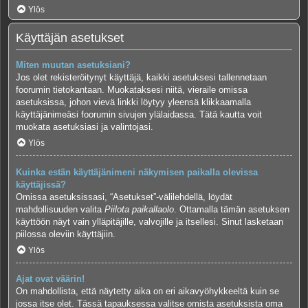
Ylös
Käyttäjän asetukset
Miten muutan asetuksiani?
Jos olet rekisteröitynyt käyttäjä, kaikki asetuksesi tallennetaan
foorumin tietokantaan. Muokataksesi niitä, vieraile omissa
asetuksissa, johon vievä linkki löytyy yleensä klikkaamalla
käyttäjänimeäsi foorumin sivujen ylälaidassa. Tätä kautta voit
muokata asetuksiasi ja valintojasi.
Ylös
Kuinka estän käyttäjänimeni näkymisen paikalla olevissa
käyttäjissä?
Omissa asetuksissasi, “Asetukset”-välilehdellä, löydät
mahdollisuuden valita
Piilota paikallaolo
. Ottamalla tämän asetuksen
käyttöön näyt vain ylläpitäjille, valvojille ja itsellesi. Sinut lasketaan
piilossa oleviin käyttäjiin.
Ylös
Ajat ovat väärin!
On mahdollista, että näytetty aika on eri aikavyöhykkeeltä kuin se
jossa itse olet. Tässä tapauksessa valitse omista asetuksista oma