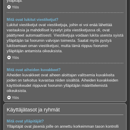
ylläpitäjä.
Ylös
Mitä ovat lukitut viestiketjut?
Lukitut viestiketjut ovat viestiketjuja, joihin ei voi enää lähettää
vastauksia ja mahdolliset kyselyt joita viestiketjussa oli, ovat
päättyneet automaattisesti. Viestiketjuja voidaan lukita useista syistä
ylläpitäjän tai foorumin valvojan toimesta. Saatat myös pystyä
lukitsemaan oman viestiketjusi, mutta tämä riippuu foorumin
ylläpitäjän antamista oikeuksista.
Ylös
Mitä ovat aiheiden kuvakkeet?
Aiheiden kuvakkeet ovat aiheen aloittajan valitsemia kuvakkeita
joiden on tarkoitus kuvastaa niiden sisältöä. Aiheiden kuvakkeiden
käyttöoikeudet riippuvat foorumin ylläpitäjän määrittelemistä
oikeuksista.
Ylös
Käyttäjätasot ja ryhmät
Mitä ovat ylläpitäjät?
Ylläpitäjät ovat jäseniä joille on annettu korkeimman tason kontrolli