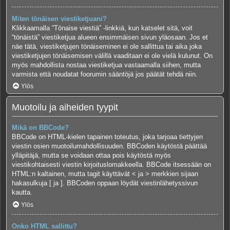
Miten tönäisen viestiketjuani?
Klikkaamalla “Tönaise viestiä” -linkkiä, kun katselet sitä, voit
“tönäistä” viestiketjua alueen ensimmäisen sivun yläosaan. Jos et
näe tätä, viestiketjujen tönäiseminen ei ole sallittua tai aika joka
viestiketjujen tönäisemisen välillä vaaditaan ei ole vielä kulunut. On
myös mahdollista nostaa viestiketjua vastaamalla siihen, mutta
varmista että noudatat foorumin sääntöjä jos päätät tehdä niin.
Ylös
Muotoilu ja aiheiden tyypit
Mikä on BBCode?
BBCode on HTML-kielen tapainen toteutus, joka tarjoaa tiettyjen
viestin osien muotoilumahdollisuuden. BBCoden käytöstä päättää
ylläpitäjä, mutta se voidaan ottaa pois käytöstä myös
viestikohtaisesti viestin kirjoituslomakkeella. BBCode itsessään on
HTML:n kaltainen, mutta tagit käyttävät < ja > merkkien sijaan
hakasulkuja [ ja ]. BBCoden oppaan löydät viestinlähetyssivun
kautta.
Ylös
Onko HTML sallittu?