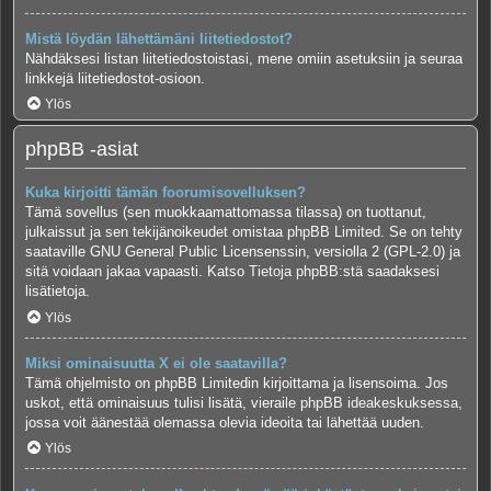
Mistä löydän lähettämäni liitetiedostot?
Nähdäksesi listan liitetiedostoistasi, mene omiin asetuksiin ja seuraa
linkkejä liitetiedostot-osioon.
Ylös
phpBB -asiat
Kuka kirjoitti tämän foorumisovelluksen?
Tämä sovellus (sen muokkaamattomassa tilassa) on tuottanut,
julkaissut ja sen tekijänoikeudet omistaa
phpBB Limited
. Se on tehty
saataville GNU General Public Licensenssin, versiolla 2 (GPL-2.0) ja
sitä voidaan jakaa vapaasti. Katso
Tietoja phpBB:stä
saadaksesi
lisätietoja.
Ylös
Miksi ominaisuutta X ei ole saatavilla?
Tämä ohjelmisto on phpBB Limitedin kirjoittama ja lisensoima. Jos
uskot, että ominaisuus tulisi lisätä, vieraile
phpBB ideakeskuksessa
,
jossa voit äänestää olemassa olevia ideoita tai lähettää uuden.
Ylös