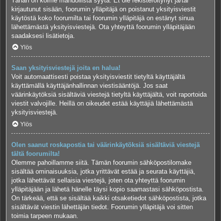
Tähän on kolme mahdollista syytä. Et ole rekisteröitynyt ja/tai
kirjautunut sisään, foorumin ylläpitäjä on poistanut yksityisviestit
käytöstä koko foorumilta tai foorumin ylläpitäjä on estänyt sinua
lähettämästä yksityisviestejä. Ota yhteyttä foorumin ylläpitäjään
saadaksesi lisätietoja.
Ylös
Saan yksityisviestejä joita en halua!
Voit automaattisesti poistaa yksityisviestit tietyltä käyttäjältä
käyttämällä käyttäjänhallinnan viestisääntöjä. Jos saat
väärinkäytöksiä sisältäviä viestejä tietyltä käyttäjältä, voit raportoida
viestit valvojille. Heillä on oikeudet estää käyttäjiä lähettämästä
yksityisviestejä.
Ylös
Olen saanut roskapostia tai väärinkäytöksiä sisältäviä viestejä
tältä foorumilta!
Olemme pahoillamme siitä. Tämän foorumin sähköpostilomake
sisältää ominaisuuksia, jotka yrittävät estää ja seurata käyttäjiä,
jotka lähettävät sellaisia viestejä, joten ota yhteyttä foorumin
ylläpitäjään ja lähetä hänelle täysi kopio saamastasi sähköpostista.
On tärkeää, että se sisältää kaikki otsaketiedot sähköpostista, jotka
sisältävät viestin lähettäjän tiedot. Foorumin ylläpitäjä voi sitten
toimia tarpeen mukaan.