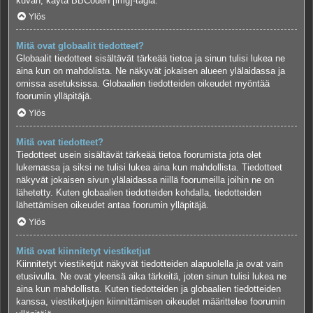
kuvan, käytä BBCoden [img]-tagia.
Ylös
Mitä ovat globaalit tiedotteet?
Globaalit tiedotteet sisältävät tärkeää tietoa ja sinun tulisi lukea ne
aina kun on mahdolista. Ne näkyvät jokaisen alueen ylälaidassa ja
omissa asetuksissa. Globaalien tiedotteiden oikeudet myöntää
foorumin ylläpitäjä.
Ylös
Mitä ovat tiedotteet?
Tiedotteet usein sisältävät tärkeää tietoa foorumista jota olet
lukemassa ja siksi ne tulisi lukea aina kun mahdollista. Tiedotteet
näkyvät jokaisen sivun ylälaidassa niillä foorumeilla joihin ne on
lähetetty. Kuten globaalien tiedotteiden kohdalla, tiedotteiden
lähettämisen oikeudet antaa foorumin ylläpitäjä.
Ylös
Mitä ovat kiinnitetyt viestiketjut
Kiinnitetyt viestiketjut näkyvät tiedotteiden alapuolella ja ovat vain
etusivulla. Ne ovat yleensä aika tärkeitä, joten sinun tulisi lukea ne
aina kun mahdollista. Kuten tiedotteiden ja globaalien tiedotteiden
kanssa, viestiketjujen kiinnittämisen oikeudet määrittelee foorumin