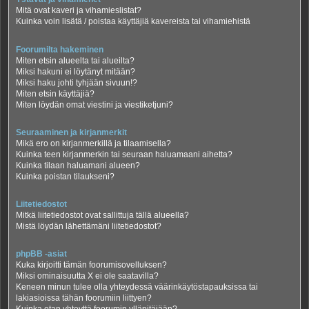
Mitä ovat kaveri ja vihamieslistat?
Kuinka voin lisätä / poistaa käyttäjiä kavereista tai vihamiehistä
Foorumilta hakeminen
Miten etsin alueelta tai alueilta?
Miksi hakuni ei löytänyt mitään?
Miksi haku johti tyhjään sivuun!?
Miten etsin käyttäjiä?
Miten löydän omat viestini ja viestiketjuni?
Seuraaminen ja kirjanmerkit
Mikä ero on kirjanmerkillä ja tilaamisella?
Kuinka teen kirjanmerkin tai seuraan haluamaani aihetta?
Kuinka tilaan haluamani alueen?
Kuinka poistan tilaukseni?
Liitetiedostot
Mitkä liitetiedostot ovat sallittuja tällä alueella?
Mistä löydän lähettämäni liitetiedostot?
phpBB -asiat
Kuka kirjoitti tämän foorumisovelluksen?
Miksi ominaisuutta X ei ole saatavilla?
Keneen minun tulee olla yhteydessä väärinkäytöstapauksissa tai
lakiasioissa tähän foorumiin liittyen?