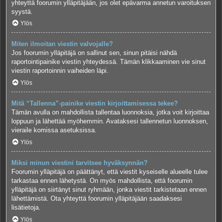
yhteyttä foorumin ylläpitäjään, jos olet epävarma annetun varoituksen
syystä.
Ylös
Miten ilmoitan viestin valvojalle?
Jos foorumin ylläpitäjä on sallinut sen, sinun pitäisi nähdä
raportointipainike viestin yhteydessä. Tämän klikkaaminen vie sinut
viestin raportoinnin vaiheiden läpi.
Ylös
Mitä “Tallenna”-painike viestin kirjoittamisessa tekee?
Tämän avulla on mahdollista tallentaa luonnoksia, jotka voit kirjoittaa
loppuun ja lähettää myöhemmin. Avataksesi tallennetun luonnoksen,
vieraile komissa asetuksissa.
Ylös
Miksi minun viestini tarvitsee hyväksynnän?
Foorumin ylläpitäjä on päättänyt, että viestit kyseiselle alueelle tulee
tarkastaa ennen lähetystä. On myös mahdollista, että foorumin
ylläpitäjä on siirtänyt sinut ryhmään, jonka viestit tarkistetaan ennen
lähettämistä. Ota yhteyttä foorumin ylläpitäjään saadaksesi
lisätietoja.
Ylös