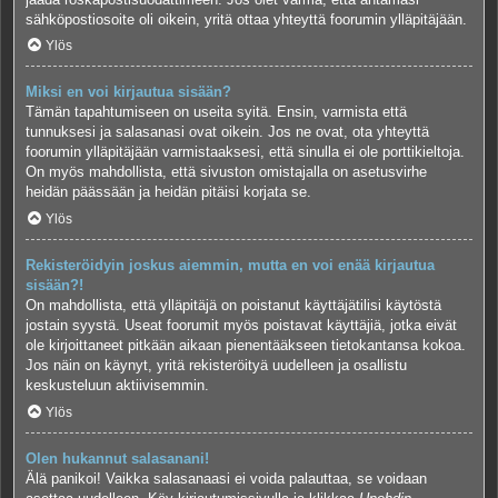
sähköpostiosoite oli oikein, yritä ottaa yhteyttä foorumin ylläpitäjään.
Ylös
Miksi en voi kirjautua sisään?
Tämän tapahtumiseen on useita syitä. Ensin, varmista että
tunnuksesi ja salasanasi ovat oikein. Jos ne ovat, ota yhteyttä
foorumin ylläpitäjään varmistaaksesi, että sinulla ei ole porttikieltoja.
On myös mahdollista, että sivuston omistajalla on asetusvirhe
heidän päässään ja heidän pitäisi korjata se.
Ylös
Rekisteröidyin joskus aiemmin, mutta en voi enää kirjautua
sisään?!
On mahdollista, että ylläpitäjä on poistanut käyttäjätilisi käytöstä
jostain syystä. Useat foorumit myös poistavat käyttäjiä, jotka eivät
ole kirjoittaneet pitkään aikaan pienentääkseen tietokantansa kokoa.
Jos näin on käynyt, yritä rekisteröityä uudelleen ja osallistu
keskusteluun aktiivisemmin.
Ylös
Olen hukannut salasanani!
Älä panikoi! Vaikka salasanaasi ei voida palauttaa, se voidaan