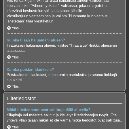
Voit tehdä kirjanmekin tai tilata haluamasi aiheen valitsemalla
sopivan linkin “Aiheen työkalut” -valikossa, joka on sijoitettu
kätevästi keskustelun ylä- ja alalaidan lähelle.
Viestiketjuun vastaaminen ja valinta “Huomauta kun vastaus
lähetetään” tilaa viestiketjun.
Ylös
Kuinka tilaan haluamani alueen?
Tilataksesi haluamasi alueen, valitse “Tilaa alue” -linkki, aluesivun
alalaidassa.
Ylös
Kuinka poistan tilaukseni?
Poistaaksesi tilauksiasi, mene omiin asetuksiisi ja seuraa linkkejä
tilauksiisi.
Ylös
Liitetiedostot
Mitkä liitetiedostot ovat sallittuja tällä alueella?
Ylläpitäjä voi määrätä sallitut ja kielletyt liitetiedostojen tyypit. Ota
yhteys ylläpitäjään mikäli et ole varma mitkä tiedostot ovat sallittuja..
Ylös