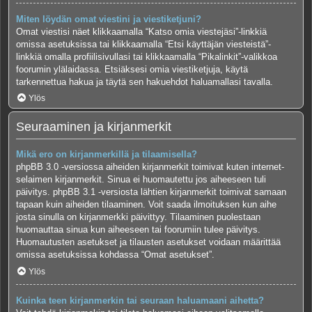
Miten löydän omat viestini ja viestiketjuni?
Omat viestisi näet klikkaamalla “Katso omia viestejäsi”-linkkiä
omissa asetuksissa tai klikkaamalla “Etsi käyttäjän viesteistä”-
linkkiä omalla profiilisivullasi tai klikkaamalla “Pikalinkit”-valikkoa
foorumin ylälaidassa. Etsiäksesi omia viestiketjuja, käytä
tarkennettua hakua ja täytä sen hakuehdot haluamallasi tavalla.
Ylös
Seuraaminen ja kirjanmerkit
Mikä ero on kirjanmerkillä ja tilaamisella?
phpBB 3.0 -versiossa aiheiden kirjanmerkit toimivat kuten internet-
selaimen kirjanmerkit. Sinua ei huomautettu jos aiheeseen tuli
päivitys. phpBB 3.1 -versiosta lähtien kirjanmerkit toimivat samaan
tapaan kuin aiheiden tilaaminen. Voit saada ilmoituksen kun aihe
josta sinulla on kirjanmerkki päivittyy. Tilaaminen puolestaan
huomauttaa sinua kun aiheeseen tai foorumiin tulee päivitys.
Huomautusten asetukset ja tilausten asetukset voidaan määrittää
omissa asetuksissa kohdassa “Omat asetukset”.
Ylös
Kuinka teen kirjanmerkin tai seuraan haluamaani aihetta?