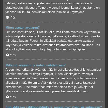
tähtien, laatikoiden tai pisteiden muodossa viestimäärästäsi tai
statuksestasi riippuen. Toinen, yleensä isompi kuva on avatar ja on
yleensä uniikki tai henkilökohtainen jokaisella käyttäjällä.
Ylös
Miten asetan avataren?
Omissa asetuksissa, “Profiilin” alla, voit lisätä avataren käyttämällä
jotain neljästä tavasta: Gravatar, galleriasta, käyttää kuvaa muualta
tai ladata kuvan. Foorumin ylläpitäjä päättää otetaanko avataret
käyttöön ja valitsee mitkä avatarien käyttöönottotavat sallitaan. Jos
et voi käyttää avataria, ota yhteyttä foorumin ylläpitäjään.
Ylös
Mikä on arvonimi ja miten vaihdan sen?
Arvonimet, jotka näkyvät käyttäjänimesi alla osoittavat kirjoittamiesi
viestien määrän tai tietyt käyttäjät, kuten ylläpitäjät tai valvojat.
Yleensä et voi vaihtaa minkään arvonimen tekstiä, sillä nämä ovat
ylläpitäjän määrittelemiä. Älä kirjoita viestejä vain parantaaksesi
arvonimeäsi. Useimmat foorumit eivät siedä tätä ja valvojat tai
ylläpitäjät voivat yksinkertaisesti pienentää viestilaskuriasi.
Ylös
Kun klikkaan sähköpostilinkkiä, minua pyydetään kirjautumaan?