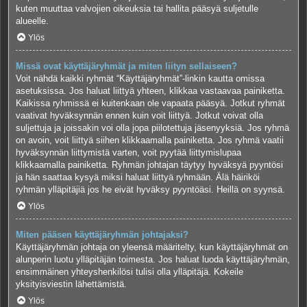
kuten muuttaa valvojien oikeuksia tai hallita pääsyä suljetulle
alueelle.
Ylös
Missä ovat käyttäjäryhmät ja miten liityn sellaiseen?
Voit nähdä kaikki ryhmät “Käyttäjäryhmät”-linkin kautta omissa
asetuksissa. Jos haluat liittyä yhteen, klikkaa vastaavaa painiketta.
Kaikissa ryhmissä ei kuitenkaan ole vapaata pääsyä. Jotkut ryhmät
vaativat hyväksynnän ennen kuin voit liittyä. Jotkut voivat olla
suljettuja ja joissakin voi olla jopa piilotettuja jäsenyyksiä. Jos ryhmä
on avoin, voit liittyä siihen klikkaamalla painiketta. Jos ryhmä vaatii
hyväksynnän liittymistä varten, voit pyytää liittymislupaa
klikkaamalla painiketta. Ryhmän johtajan täytyy hyväksyä pyyntösi
ja hän saattaa kysyä miksi haluat liittyä ryhmään. Älä häiriköi
ryhmän ylläpitäjiä jos he eivät hyväksy pyyntöäsi. Heillä on syynsä.
Ylös
Miten pääsen käyttäjäryhmän johtajaksi?
Käyttäjäryhmän johtaja on yleensä määritelty, kun käyttäjäryhmät on
alunperin luotu ylläpitäjän toimesta. Jos haluat luoda käyttäjäryhmän,
ensimmäinen yhteyshenkilösi tulisi olla ylläpitäjä. Kokeile
yksityisviestin lähettämistä.
Ylös