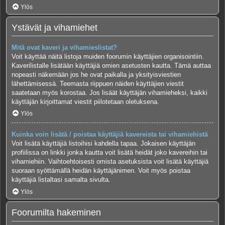
Ylös
Ystävät ja vihamiehet
Mitä ovat kaveri ja vihamieslistat?
Voit käyttää näitä listoja muiden foorumin käyttäjien organisointiin.
Kaverilistalle lisätään käyttäjiä omien asetusten kautta. Tämä auttaa
nopeasti näkemään jos he ovat paikalla ja yksityisviestien
lähettämisessä. Teemasta riippuen näiden käyttäjien viestit
saatetaan myös korostaa. Jos lisäät käyttäjän vihamieheksi, kaikki
käyttäjän kirjoittamat viestit piilotetaan oletuksena.
Ylös
Kuinka voin lisätä / poistaa käyttäjiä kavereista tai vihamiehistä
Voit lisätä käyttäjiä listoihisi kahdella tapaa. Jokaisen käyttäjän
profiilissa on linkki jonka kautta voit lisätä heidät joko kavereihin tai
vihamiehiin. Vaihtoehtoisesti omista asetuksista voit lisätä käyttäjiä
suoraan syöttämällä heidän käyttäjänimen. Voit myös poistaa
käyttäjiä listaltasi samalta sivulta.
Ylös
Foorumilta hakeminen