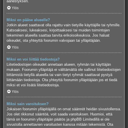
äänestyksen.
Ylös
Miksi en pääse alueelle?
Jotkin alueet saattavat olla rajattu vain tietyille käyttäjille tai ryhmille.
Katsoaksesi, lukeaksesi, kirjoittaaksesi tai muiden toimintojen
tekeminen alueella saattaa tarvita erikoisoikeuksia. Jos haluat
oikeudet, ota yhteyttä foorumin valvojaan tai ylläpitäjään.
Ylös
Miksi en voi liittää tiedostoja?
Liitetiedostojen oikeudet annetaan alueen, ryhmän tai käyttäjän
mukaan. Foorumin ylläpitäjä ei välttämättä ole sallinut liitetiedostojen
liittämistä tietyllä alueella tai vain tietyt ryhmät saattavat pystyä
liittämään tiedostoja. Ota yhteyttä foorumin ylläpitäjään jos et tiedä
miksi et voi lisätä liitetiedostoja.
Ylös
Miksi sain varoituksen?
Jokaisen foorumin ylläpitäjällä on omat säännöt heidän sivustollensa.
Jos olet rikkonut sääntöä, voit saada varoituksen. Huomioi, että
tämä on foorumin ylläpitäjän päätös ja phpBB Limitedillä ei ole
sivustolla annettavien varoitusten kanssa mitään tekemistä. Ota