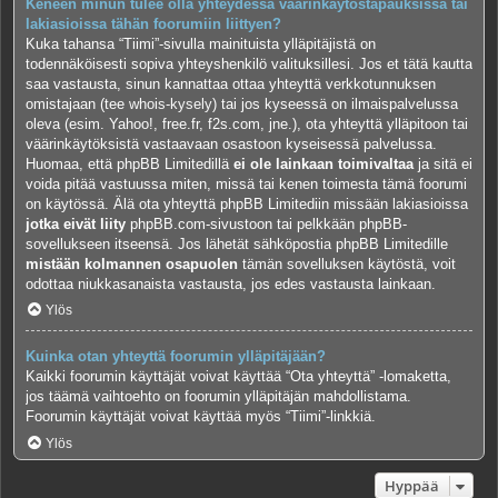
Keneen minun tulee olla yhteydessä väärinkäytöstapauksissa tai
lakiasioissa tähän foorumiin liittyen?
Kuka tahansa “Tiimi”-sivulla mainituista ylläpitäjistä on
todennäköisesti sopiva yhteyshenkilö valituksillesi. Jos et tätä kautta
saa vastausta, sinun kannattaa ottaa yhteyttä verkkotunnuksen
omistajaan (tee
whois-kysely
) tai jos kyseessä on ilmaispalvelussa
oleva (esim. Yahoo!, free.fr, f2s.com, jne.), ota yhteyttä ylläpitoon tai
väärinkäytöksistä vastaavaan osastoon kyseisessä palvelussa.
Huomaa, että phpBB Limitedillä
ei ole lainkaan toimivaltaa
ja sitä ei
voida pitää vastuussa miten, missä tai kenen toimesta tämä foorumi
on käytössä. Älä ota yhteyttä phpBB Limitediin missään lakiasioissa
jotka eivät liity
phpBB.com-sivustoon tai pelkkään phpBB-
sovellukseen itseensä. Jos lähetät sähköpostia phpBB Limitedille
mistään kolmannen osapuolen
tämän sovelluksen käytöstä, voit
odottaa niukkasanaista vastausta, jos edes vastausta lainkaan.
Ylös
Kuinka otan yhteyttä foorumin ylläpitäjään?
Kaikki foorumin käyttäjät voivat käyttää “Ota yhteyttä” -lomaketta,
jos täämä vaihtoehto on foorumin ylläpitäjän mahdollistama.
Foorumin käyttäjät voivat käyttää myös “Tiimi”-linkkiä.
Ylös
Hyppää