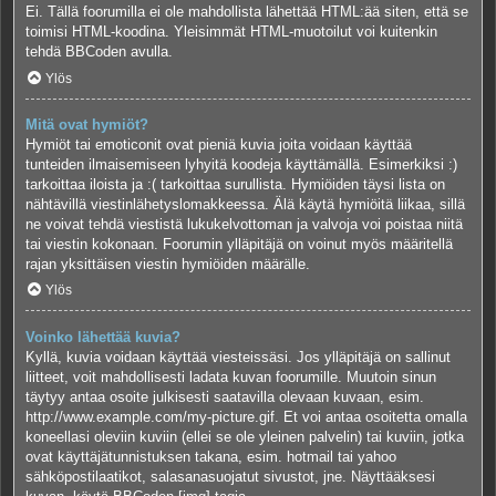
Ei. Tällä foorumilla ei ole mahdollista lähettää HTML:ää siten, että se
toimisi HTML-koodina. Yleisimmät HTML-muotoilut voi kuitenkin
tehdä BBCoden avulla.
Ylös
Mitä ovat hymiöt?
Hymiöt tai emoticonit ovat pieniä kuvia joita voidaan käyttää
tunteiden ilmaisemiseen lyhyitä koodeja käyttämällä. Esimerkiksi :)
tarkoittaa iloista ja :( tarkoittaa surullista. Hymiöiden täysi lista on
nähtävillä viestinlähetyslomakkeessa. Älä käytä hymiöitä liikaa, sillä
ne voivat tehdä viestistä lukukelvottoman ja valvoja voi poistaa niitä
tai viestin kokonaan. Foorumin ylläpitäjä on voinut myös määritellä
rajan yksittäisen viestin hymiöiden määrälle.
Ylös
Voinko lähettää kuvia?
Kyllä, kuvia voidaan käyttää viesteissäsi. Jos ylläpitäjä on sallinut
liitteet, voit mahdollisesti ladata kuvan foorumille. Muutoin sinun
täytyy antaa osoite julkisesti saatavilla olevaan kuvaan, esim.
http://www.example.com/my-picture.gif. Et voi antaa osoitetta omalla
koneellasi oleviin kuviin (ellei se ole yleinen palvelin) tai kuviin, jotka
ovat käyttäjätunnistuksen takana, esim. hotmail tai yahoo
sähköpostilaatikot, salasanasuojatut sivustot, jne. Näyttääksesi