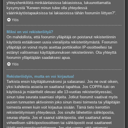
yhteyshenkilöitä minkäänlaisissa lakiasioissa, lukuunottamatta
kysymystä “Keneen minun tulee olla yhteydessä
väärinkäytöstapauksissa tai lakiasioissa tähän foorumiin liittyen?”.
Ylös
Miksi en voi rekisteröityä?
On mahdollista, että foorumin ylläpitäjä on poistanut rekisteröinnin
käytöstä estääkseen uusia vierailijoita rekisteröitymästä. Foorumin
ylläpitäjä on voinut myös asettaa porttikiellon IP-osoitteellesi tai
estänyt valitsemasi käyttäjätunnuksen rekisteröinnin. Ota yhteyttä
foorumin ylläpitäjään saadaksesi apua.
Ylös
Rekisteröidyin, mutta en voi kirjautua!
Tarkista ensin käyttäjätunnuksesi ja salasanasi. Jos ne ovat oikein,
yksi kahdesta asiasta on saattanut tapahtua. Jos COPPA-tuki on
käytössä ja määrittelit olevasi alle 13-vuotias rekisteröityessäsi,
sinun tulee seurata saamiasi ohjeita. Jotkut foorumit vaativat myös
uusien tunnusten aktivoinnin joko sinun itsesi toimesta tai ylläpitäjän
toimesta ennen kuin voit kirjautua sisään. Tämä tieto kerrottiin
rekisteröitymisen yhteydessä. Jos sinulle lähetettiin sähköpostia,
seuraa ohjeita. Jos et saanut sähköpostia, olet saattanut antaa
virheellisen sähköpostiosoitteen tai sähköpostit ovat saattaneet
jäädä roskapostisuodattimeen. Jos olet varma, että antamasi