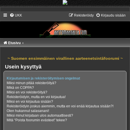
UKK
Rekisteröidy
Kirjaudu sisään
Etusivu
~ Suomen ensimmäinen virallinen aarteenetsintäfoorumi ~
Usein kysyttyä
Kirjautumisen ja rekisteröitymisen ongelmat
Miksi minun pitää rekisteröityä?
Mikä on COPPA?
Miksi en voi rekisteröityä?
Rekisteröidyin, mutta en voi kirjautua!
Miksi en voi kirjautua sisään?
Rekisteröidyin joskus aiemmin, mutta en voi enää kirjautua sisään?!
Olen hukannut salasanani!
Miksi minut kirjataan ulos automaattisesti?
Mitä “Poista foorumin evästeet” tekee?