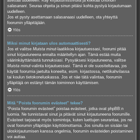
asettaa uudelleen. Käy kirjautumissivulla ja klikkaa
Unohdin
salasanani
. Seuraa ohjeita ja sinun pitäisi kohta pystyä kirjautumaan
uudelleen.
Jos et pysty asettamaan salasanaasi uudelleen, ota yhteyttä
foorumin ylläpitäjään.
Ylös
Miksi minut kirjataan ulos automaattisesti?
Jos et valitse
Muista minut
-laatikkoa kirjautuessasi, foorumi pitää
sinut kirjautuneena ennalta määritellyn ajan. Tämä estää muita
väärinkäyttämästä tunnuksiasi. Pysyäksesi kirjautuneena, valitse
Muista minut
-valinta kirjautuessasi. Tämä ei ole suositeltavaa, jos
käytät foorumia jaetulta koneelta, esim. kirjastossa, nettikahvilassa
tai koulun tietokoneluokassa. Jos et näe tätä valintaa, foorumin
ylläpitäjä on estänyt tämän toiminnon käyttämisen.
Ylös
Mitä “Poista foorumin evästeet” tekee?
“Poista foorumin evästeet” poistaa evästeet, jotka ovat phpBB:n
luomia. Ne tunnistavat sinut ja pitävät sinut kirjautuneena foorumille.
Evästeet tarjoavat myös toimintoja, kuten luettujen seurantaa, jos ne
ovat foorumin ylläpitäjän käyttöönottamia. Jos sinulla on sisään tai
uloskirjautumisen kanssa ongelmia, foorumin evästeiden poistaminen
voi auttaa.