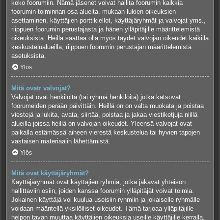
koko foorumiin. Nämä jäsenet voivat hallita foorumin kaikkia
foorumin toiminnan osa-alueita, mukaan lukien oikeuksien
asettaminen, käyttäjien porttikiellot, käyttäjäryhmät ja valvojat yms.,
riippuen foorumin perustajasta ja hänen ylläpitäjille määrittelemistä
oikeuksista. Heillä saattaa olla myös täydet valvojan oikeudet kaikilla
keskustelualueilla, riippuen foorumin perustajan määrittelemistä
asetuksista.
Ylös
Mitä ovatr valvojat?
Valvojat ovat henkilöitä (tai ryhmä henkilöitä) jotka katsovat
foorumeiden perään päivittäin. Heillä on on valta muokata ja poistaa
viestejä ja lukita, avata, siirtää, poistaa ja jakaa viestiketjuja niillä
alueilla joissa heillä on valvojan oikeudet. Yleensä valvojat ovat
paikalla estämässä aiheen vierestä keskustelua tai hyvien tapojen
vastaisen materiaalin lähettämistä.
Ylös
Mitä ovat käyttäjäryhmät?
Käyttäjäryhmät ovat käyttäjien ryhmiä, jotka jakavat yhteisön
hallittaviin osiin, joiden kanssa foorumin ylläpitäjät voivat toimia.
Jokainen käyttäjä voi kuulua useisiin ryhmiin ja jokaiselle ryhmälle
voidaan määritellä yksilölliset oikeudet. Tämä tarjoaa ylläpitäjille
helpon tavan muuttaa käyttäjien oikeuksia useille käyttäjille kerralla,