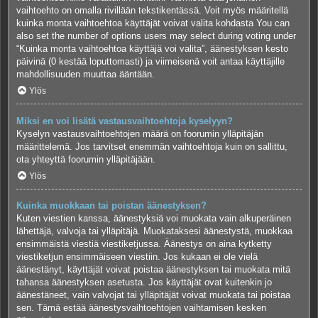
vaihtoehto on omalla rivillään tekstikentässä. Voit myös määritellä
kuinka monta vaihtoehtoa käyttäjät voivat valita kohdasta You can
also set the number of options users may select during voting under
“Kuinka monta vaihtoehtoa käyttäjä voi valita”, äänestyksen kesto
päivinä (0 kestää loputtomasti) ja viimeisenä voit antaa käyttäjille
mahdollisuuden muuttaa ääntään.
Ylös
Miksi en voi lisätä vastausvaihtoehtoja kyselyyn?
Kyselyn vastausvaihtoehtojen määrä on foorumin ylläpitäjän
määrittelemä. Jos tarvitset enemmän vaihtoehtoja kuin on sallittu,
ota yhteyttä foorumin ylläpitäjään.
Ylös
Kuinka muokkaan tai poistan äänestyksen?
Kuten viestien kanssa, äänestyksiä voi muokata vain alkuperäinen
lähettäjä, valvoja tai ylläpitäjä. Muokataksesi äänestystä, muokkaa
ensimmäistä viestiä viestiketjussa. Äänestys on aina kytketty
viestiketjun ensimmäiseen viestiin. Jos kukaan ei ole vielä
äänestänyt, käyttäjät voivat poistaa äänestyksen tai muokata mitä
tahansa äänestyksen asetusta. Jos käyttäjät ovat kuitenkin jo
äänestäneet, vain valvojat tai ylläpitäjät voivat muokata tai poistaa
sen. Tämä estää äänestysvaihtoehtojen vaihtamisen kesken