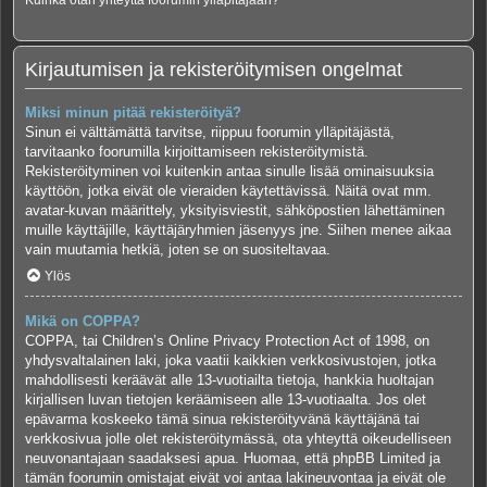
Kuinka otan yhteyttä foorumin ylläpitäjään?
Kirjautumisen ja rekisteröitymisen ongelmat
Miksi minun pitää rekisteröityä?
Sinun ei välttämättä tarvitse, riippuu foorumin ylläpitäjästä,
tarvitaanko foorumilla kirjoittamiseen rekisteröitymistä.
Rekisteröityminen voi kuitenkin antaa sinulle lisää ominaisuuksia
käyttöön, jotka eivät ole vieraiden käytettävissä. Näitä ovat mm.
avatar-kuvan määrittely, yksityisviestit, sähköpostien lähettäminen
muille käyttäjille, käyttäjäryhmien jäsenyys jne. Siihen menee aikaa
vain muutamia hetkiä, joten se on suositeltavaa.
Ylös
Mikä on COPPA?
COPPA, tai Children’s Online Privacy Protection Act of 1998, on
yhdysvaltalainen laki, joka vaatii kaikkien verkkosivustojen, jotka
mahdollisesti keräävät alle 13-vuotiailta tietoja, hankkia huoltajan
kirjallisen luvan tietojen keräämiseen alle 13-vuotiaalta. Jos olet
epävarma koskeeko tämä sinua rekisteröityvänä käyttäjänä tai
verkkosivua jolle olet rekisteröitymässä, ota yhteyttä oikeudelliseen
neuvonantajaan saadaksesi apua. Huomaa, että phpBB Limited ja
tämän foorumin omistajat eivät voi antaa lakineuvontaa ja eivät ole