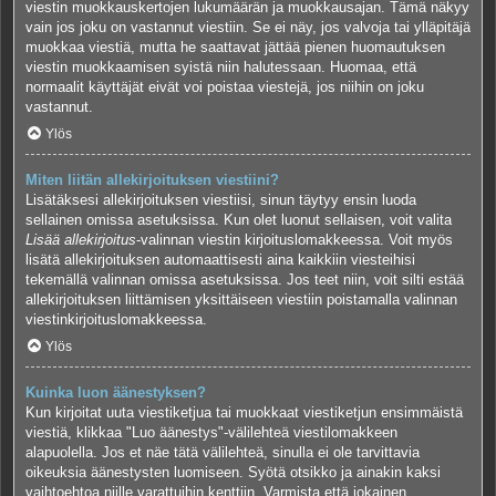
viestin muokkauskertojen lukumäärän ja muokkausajan. Tämä näkyy
vain jos joku on vastannut viestiin. Se ei näy, jos valvoja tai ylläpitäjä
muokkaa viestiä, mutta he saattavat jättää pienen huomautuksen
viestin muokkaamisen syistä niin halutessaan. Huomaa, että
normaalit käyttäjät eivät voi poistaa viestejä, jos niihin on joku
vastannut.
Ylös
Miten liitän allekirjoituksen viestiini?
Lisätäksesi allekirjoituksen viestiisi, sinun täytyy ensin luoda
sellainen omissa asetuksissa. Kun olet luonut sellaisen, voit valita
Lisää allekirjoitus
-valinnan viestin kirjoituslomakkeessa. Voit myös
lisätä allekirjoituksen automaattisesti aina kaikkiin viesteihisi
tekemällä valinnan omissa asetuksissa. Jos teet niin, voit silti estää
allekirjoituksen liittämisen yksittäiseen viestiin poistamalla valinnan
viestinkirjoituslomakkeessa.
Ylös
Kuinka luon äänestyksen?
Kun kirjoitat uuta viestiketjua tai muokkaat viestiketjun ensimmäistä
viestiä, klikkaa "Luo äänestys"-välilehteä viestilomakkeen
alapuolella. Jos et näe tätä välilehteä, sinulla ei ole tarvittavia
oikeuksia äänestysten luomiseen. Syötä otsikko ja ainakin kaksi
vaihtoehtoa niille varattuihin kenttiin. Varmista että jokainen