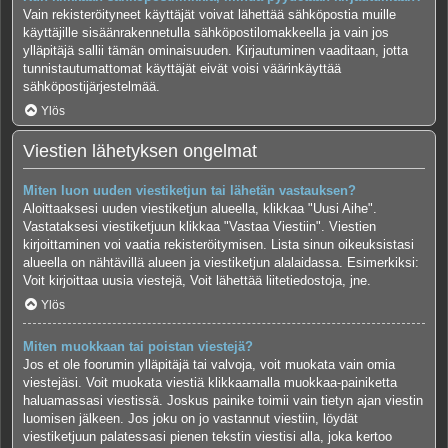
Vain rekisteröityneet käyttäjät voivat lähettää sähköpostia muille
käyttäjille sisäänrakennetulla sähköpostilomakkeella ja vain jos
ylläpitäjä sallii tämän ominaisuuden. Kirjautuminen vaaditaan, jotta
tunnistautumattomat käyttäjät eivät voisi väärinkäyttää
sähköpostijärjestelmää.
Ylös
Viestien lähetyksen ongelmat
Miten luon uuden viestiketjun tai lähetän vastauksen?
Aloittaaksesi uuden viestiketjun alueella, klikkaa "Uusi Aihe".
Vastataksesi viestiketjuun klikkaa "Vastaa Viestiin". Viestien
kirjoittaminen voi vaatia rekisteröitymisen. Lista sinun oikeuksistasi
alueella on nähtävillä alueen ja viestiketjun alalaidassa. Esimerkiksi:
Voit kirjoittaa uusia viestejä, Voit lähettää liitetiedostoja, jne.
Ylös
Miten muokkaan tai poistan viestejä?
Jos et ole foorumin ylläpitäjä tai valvoja, voit muokata vain omia
viestejäsi. Voit muokata viestiä klikkaamalla muokkaa-painiketta
haluamassasi viestissä. Joskus painike toimii vain tietyn ajan viestin
luomisen jälkeen. Jos joku on jo vastannut viestiin, löydät
viestiketjuun palatessasi pienen tekstin viestisi alla, joka kertoo