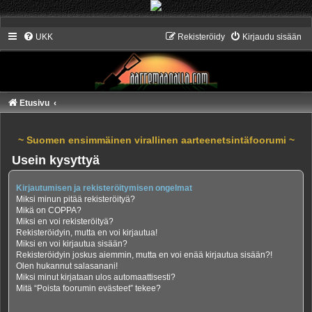
UKK
Rekisteröidy
Kirjaudu sisään
Etusivu
~ Suomen ensimmäinen virallinen aarteenetsintäfoorumi ~
Usein kysyttyä
Kirjautumisen ja rekisteröitymisen ongelmat
Miksi minun pitää rekisteröityä?
Mikä on COPPA?
Miksi en voi rekisteröityä?
Rekisteröidyin, mutta en voi kirjautua!
Miksi en voi kirjautua sisään?
Rekisteröidyin joskus aiemmin, mutta en voi enää kirjautua sisään?!
Olen hukannut salasanani!
Miksi minut kirjataan ulos automaattisesti?
Mitä “Poista foorumin evästeet” tekee?