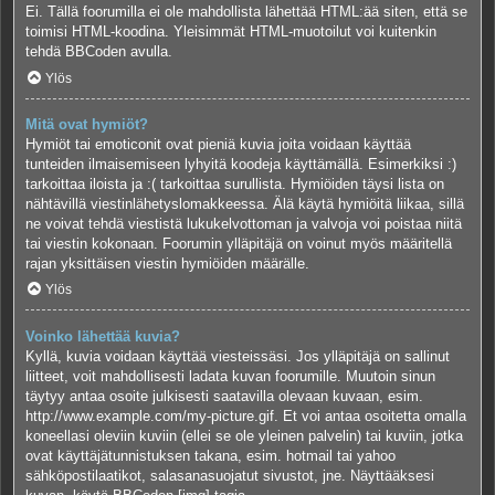
Ei. Tällä foorumilla ei ole mahdollista lähettää HTML:ää siten, että se
toimisi HTML-koodina. Yleisimmät HTML-muotoilut voi kuitenkin
tehdä BBCoden avulla.
Ylös
Mitä ovat hymiöt?
Hymiöt tai emoticonit ovat pieniä kuvia joita voidaan käyttää
tunteiden ilmaisemiseen lyhyitä koodeja käyttämällä. Esimerkiksi :)
tarkoittaa iloista ja :( tarkoittaa surullista. Hymiöiden täysi lista on
nähtävillä viestinlähetyslomakkeessa. Älä käytä hymiöitä liikaa, sillä
ne voivat tehdä viestistä lukukelvottoman ja valvoja voi poistaa niitä
tai viestin kokonaan. Foorumin ylläpitäjä on voinut myös määritellä
rajan yksittäisen viestin hymiöiden määrälle.
Ylös
Voinko lähettää kuvia?
Kyllä, kuvia voidaan käyttää viesteissäsi. Jos ylläpitäjä on sallinut
liitteet, voit mahdollisesti ladata kuvan foorumille. Muutoin sinun
täytyy antaa osoite julkisesti saatavilla olevaan kuvaan, esim.
http://www.example.com/my-picture.gif. Et voi antaa osoitetta omalla
koneellasi oleviin kuviin (ellei se ole yleinen palvelin) tai kuviin, jotka
ovat käyttäjätunnistuksen takana, esim. hotmail tai yahoo
sähköpostilaatikot, salasanasuojatut sivustot, jne. Näyttääksesi