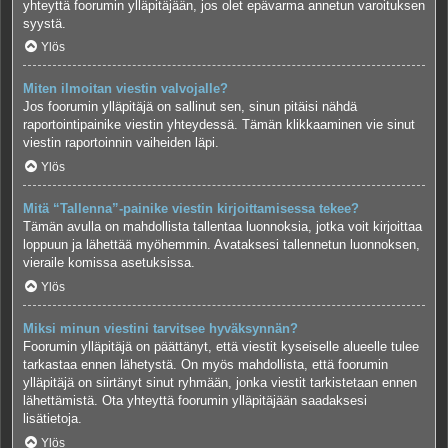
yhteyttä foorumin ylläpitäjään, jos olet epävarma annetun varoituksen
syystä.
Ylös
Miten ilmoitan viestin valvojalle?
Jos foorumin ylläpitäjä on sallinut sen, sinun pitäisi nähdä
raportointipainike viestin yhteydessä. Tämän klikkaaminen vie sinut
viestin raportoinnin vaiheiden läpi.
Ylös
Mitä “Tallenna”-painike viestin kirjoittamisessa tekee?
Tämän avulla on mahdollista tallentaa luonnoksia, jotka voit kirjoittaa
loppuun ja lähettää myöhemmin. Avataksesi tallennetun luonnoksen,
vieraile komissa asetuksissa.
Ylös
Miksi minun viestini tarvitsee hyväksynnän?
Foorumin ylläpitäjä on päättänyt, että viestit kyseiselle alueelle tulee
tarkastaa ennen lähetystä. On myös mahdollista, että foorumin
ylläpitäjä on siirtänyt sinut ryhmään, jonka viestit tarkistetaan ennen
lähettämistä. Ota yhteyttä foorumin ylläpitäjään saadaksesi
lisätietoja.
Ylös