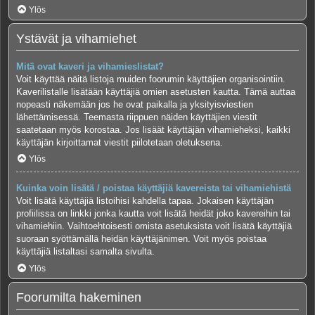
Ylös
Ystävät ja vihamiehet
Mitä ovat kaveri ja vihamieslistat?
Voit käyttää näitä listoja muiden foorumin käyttäjien organisointiin.
Kaverilistalle lisätään käyttäjiä omien asetusten kautta. Tämä auttaa
nopeasti näkemään jos he ovat paikalla ja yksityisviestien
lähettämisessä. Teemasta riippuen näiden käyttäjien viestit
saatetaan myös korostaa. Jos lisäät käyttäjän vihamieheksi, kaikki
käyttäjän kirjoittamat viestit piilotetaan oletuksena.
Ylös
Kuinka voin lisätä / poistaa käyttäjiä kavereista tai vihamiehistä
Voit lisätä käyttäjiä listoihisi kahdella tapaa. Jokaisen käyttäjän
profiilissa on linkki jonka kautta voit lisätä heidät joko kavereihin tai
vihamiehiin. Vaihtoehtoisesti omista asetuksista voit lisätä käyttäjiä
suoraan syöttämällä heidän käyttäjänimen. Voit myös poistaa
käyttäjiä listaltasi samalta sivulta.
Ylös
Foorumilta hakeminen