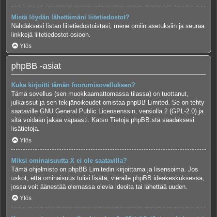
Mistä löydän lähettämäni liitetiedostot?
Nähdäksesi listan liitetiedostoistasi, mene omiin asetuksiin ja seuraa
linkkejä liitetiedostot-osioon.
Ylös
phpBB -asiat
Kuka kirjoitti tämän foorumisovelluksen?
Tämä sovellus (sen muokkaamattomassa tilassa) on tuottanut,
julkaissut ja sen tekijänoikeudet omistaa
phpBB Limited
. Se on tehty
saataville GNU General Public Licensenssin, versiolla 2 (GPL-2.0) ja
sitä voidaan jakaa vapaasti. Katso
Tietoja phpBB:stä
saadaksesi
lisätietoja.
Ylös
Miksi ominaisuutta X ei ole saatavilla?
Tämä ohjelmisto on phpBB Limitedin kirjoittama ja lisensoima. Jos
uskot, että ominaisuus tulisi lisätä, vieraile
phpBB ideakeskuksessa
,
jossa voit äänestää olemassa olevia ideoita tai lähettää uuden.
Ylös