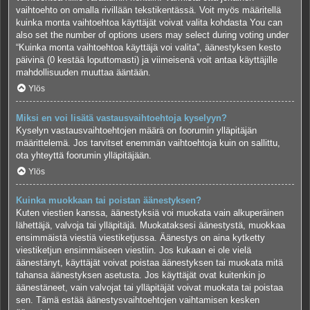
vaihtoehto on omalla rivillään tekstikentässä. Voit myös määritellä
kuinka monta vaihtoehtoa käyttäjät voivat valita kohdasta You can
also set the number of options users may select during voting under
“Kuinka monta vaihtoehtoa käyttäjä voi valita”, äänestyksen kesto
päivinä (0 kestää loputtomasti) ja viimeisenä voit antaa käyttäjille
mahdollisuuden muuttaa ääntään.
Ylös
Miksi en voi lisätä vastausvaihtoehtoja kyselyyn?
Kyselyn vastausvaihtoehtojen määrä on foorumin ylläpitäjän
määrittelemä. Jos tarvitset enemmän vaihtoehtoja kuin on sallittu,
ota yhteyttä foorumin ylläpitäjään.
Ylös
Kuinka muokkaan tai poistan äänestyksen?
Kuten viestien kanssa, äänestyksiä voi muokata vain alkuperäinen
lähettäjä, valvoja tai ylläpitäjä. Muokataksesi äänestystä, muokkaa
ensimmäistä viestiä viestiketjussa. Äänestys on aina kytketty
viestiketjun ensimmäiseen viestiin. Jos kukaan ei ole vielä
äänestänyt, käyttäjät voivat poistaa äänestyksen tai muokata mitä
tahansa äänestyksen asetusta. Jos käyttäjät ovat kuitenkin jo
äänestäneet, vain valvojat tai ylläpitäjät voivat muokata tai poistaa
sen. Tämä estää äänestysvaihtoehtojen vaihtamisen kesken