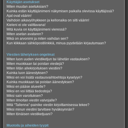
Käyttäjän asetukset
Miten muutan asetuksiani?
Kuinka estän käyttäjänimeni näkymisen paikalla olevissa käyttäjissä?
Ajat ovat väärin!
Vaihdoin aikavyöhykkeen ja kellonaika on silti väärin!
Kieleni ei ole valittavana!
Mitä kuvia on käyttäjänimeni vieressä?
Miten asetan avataren?
Mikä on arvonimi ja miten vaihdan sen?
Kun klikkaan sähköpostilinkkiä, minua pyydetään kirjautumaan?
Viestien lähetyksen ongelmat
Miten luon uuden viestiketjun tai lähetän vastauksen?
Miten muokkaan tai poistan viestejä?
Miten liitän allekirjoituksen viestiini?
Kuinka luon äänestyksen?
Miksi en voi lisätä vastausvaihtoehtoja kyselyyn?
Kuinka muokkaan tai poistan äänestyksen?
Miksi en pääse alueelle?
Miksi en voi liittää tiedostoja?
Miksi sain varoituksen?
Miten ilmoitan viestin valvojalle?
Mitä “Tallenna”-painike viestin kirjoittamisessa tekee?
Miksi minun viestini tarvitsee hyväksynnän?
Miten tönäisen viestiketjuani?
Muotoilu ja aiheiden tyypit