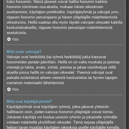
koko foorumiin. Nämä jäsenet voivat hallita foorumin kaikkia
foorumin toiminnan osa-alueita, mukaan lukien oikeuksien
asettaminen, käyttäjien porttikiellot, käyttäjäryhmät ja valvojat yms.,
riippuen foorumin perustajasta ja hänen ylläpitäjille määrittelemistä
oikeuksista. Heillä saattaa olla myös täydet valvojan oikeudet kaikilla
keskustelualueilla, riippuen foorumin perustajan määrittelemistä
asetuksista.
Ylös
Mitä ovatr valvojat?
Valvojat ovat henkilöitä (tai ryhmä henkilöitä) jotka katsovat
foorumeiden perään päivittäin. Heillä on on valta muokata ja poistaa
viestejä ja lukita, avata, siirtää, poistaa ja jakaa viestiketjuja niillä
alueilla joissa heillä on valvojan oikeudet. Yleensä valvojat ovat
paikalla estämässä aiheen vierestä keskustelua tai hyvien tapojen
vastaisen materiaalin lähettämistä.
Ylös
Mitä ovat käyttäjäryhmät?
Käyttäjäryhmät ovat käyttäjien ryhmiä, jotka jakavat yhteisön
hallittaviin osiin, joiden kanssa foorumin ylläpitäjät voivat toimia.
Jokainen käyttäjä voi kuulua useisiin ryhmiin ja jokaiselle ryhmälle
voidaan määritellä yksilölliset oikeudet. Tämä tarjoaa ylläpitäjille
helpon tavan muuttaa käyttäjien oikeuksia useille käyttäjille kerralla,