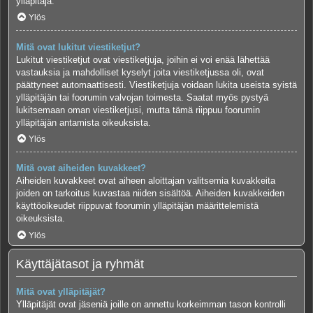
ylläpitäjä.
Ylös
Mitä ovat lukitut viestiketjut?
Lukitut viestiketjut ovat viestiketjuja, joihin ei voi enää lähettää
vastauksia ja mahdolliset kyselyt joita viestiketjussa oli, ovat
päättyneet automaattisesti. Viestiketjuja voidaan lukita useista syistä
ylläpitäjän tai foorumin valvojan toimesta. Saatat myös pystyä
lukitsemaan oman viestiketjusi, mutta tämä riippuu foorumin
ylläpitäjän antamista oikeuksista.
Ylös
Mitä ovat aiheiden kuvakkeet?
Aiheiden kuvakkeet ovat aiheen aloittajan valitsemia kuvakkeita
joiden on tarkoitus kuvastaa niiden sisältöä. Aiheiden kuvakkeiden
käyttöoikeudet riippuvat foorumin ylläpitäjän määrittelemistä
oikeuksista.
Ylös
Käyttäjätasot ja ryhmät
Mitä ovat ylläpitäjät?
Ylläpitäjät ovat jäseniä joille on annettu korkeimman tason kontrolli