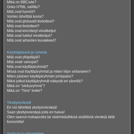
Mikä on BBCode?
Onko HTML sallittu?
Mitä ovat hymiöt?
Voinko lähettää kuvia?
Mitä ovat globaalit tiedotteet?
Mitä ovat tiedotteet?
Mitä ovat kiinnitetyt viestiketjut
Mitä ovat lukitut viestiketjut?
Mitä ovat aiheiden kuvakkeet?
Käyttäjätasot ja ryhmät
Mitä ovat ylläpitäjät?
Mitä ovatr valvojat?
Mitä ovat käyttäjäryhmät?
Missä ovat käyttäjäryhmät ja miten liityn sellaiseen?
Miten pääsen käyttäjäryhmän johtajaksi?
Miksi jotkut käyttäjäryhmät näkyvät eri väreillä?
Mikä on “oletusryhmä”?
Mikä on “Tiimi” linkki?
Yksityisviestit
En voi lähettää yksityisviestejä!
Saan yksityisviestejä joita en halua!
Olen saanut roskapostia tai väärinkäytöksiä sisältäviä viestejä tältä
foorumilta!
Ystävät ja vihamiehet