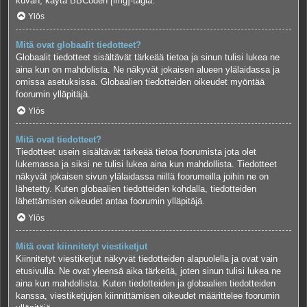
kuvan, käytä BBCoden [img]-tagia.
Ylös
Mitä ovat globaalit tiedotteet?
Globaalit tiedotteet sisältävät tärkeää tietoa ja sinun tulisi lukea ne
aina kun on mahdolista. Ne näkyvät jokaisen alueen ylälaidassa ja
omissa asetuksissa. Globaalien tiedotteiden oikeudet myöntää
foorumin ylläpitäjä.
Ylös
Mitä ovat tiedotteet?
Tiedotteet usein sisältävät tärkeää tietoa foorumista jota olet
lukemassa ja siksi ne tulisi lukea aina kun mahdollista. Tiedotteet
näkyvät jokaisen sivun ylälaidassa niillä foorumeilla joihin ne on
lähetetty. Kuten globaalien tiedotteiden kohdalla, tiedotteiden
lähettämisen oikeudet antaa foorumin ylläpitäjä.
Ylös
Mitä ovat kiinnitetyt viestiketjut
Kiinnitetyt viestiketjut näkyvät tiedotteiden alapuolella ja ovat vain
etusivulla. Ne ovat yleensä aika tärkeitä, joten sinun tulisi lukea ne
aina kun mahdollista. Kuten tiedotteiden ja globaalien tiedotteiden
kanssa, viestiketjujen kiinnittämisen oikeudet määrittelee foorumin