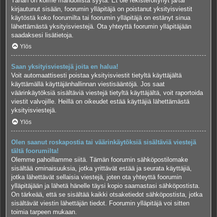
Tähän on kolme mahdollista syytä. Et ole rekisteröitynyt ja/tai
kirjautunut sisään, foorumin ylläpitäjä on poistanut yksityisviestit
käytöstä koko foorumilta tai foorumin ylläpitäjä on estänyt sinua
lähettämästä yksityisviestejä. Ota yhteyttä foorumin ylläpitäjään
saadaksesi lisätietoja.
Ylös
Saan yksityisviestejä joita en halua!
Voit automaattisesti poistaa yksityisviestit tietyltä käyttäjältä
käyttämällä käyttäjänhallinnan viestisääntöjä. Jos saat
väärinkäytöksiä sisältäviä viestejä tietyltä käyttäjältä, voit raportoida
viestit valvojille. Heillä on oikeudet estää käyttäjiä lähettämästä
yksityisviestejä.
Ylös
Olen saanut roskapostia tai väärinkäytöksiä sisältäviä viestejä
tältä foorumilta!
Olemme pahoillamme siitä. Tämän foorumin sähköpostilomake
sisältää ominaisuuksia, jotka yrittävät estää ja seurata käyttäjiä,
jotka lähettävät sellaisia viestejä, joten ota yhteyttä foorumin
ylläpitäjään ja lähetä hänelle täysi kopio saamastasi sähköpostista.
On tärkeää, että se sisältää kaikki otsaketiedot sähköpostista, jotka
sisältävät viestin lähettäjän tiedot. Foorumin ylläpitäjä voi sitten
toimia tarpeen mukaan.