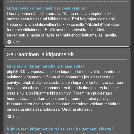
Miten löydän omat viestini ja viestiketjuni?
Omat viestisi näet klikkaamalla “Katso omia viestejäsi”-linkkiä
omissa asetuksissa tai klikkaamalla “Etsi käyttäjän viesteistä”-
linkkiä omalla profiilisivullasi tai klikkaamalla “Pikalinkit”-valikkoa
foorumin ylälaidassa. Etsiäksesi omia viestiketjuja, käytä
tarkennettua hakua ja täytä sen hakuehdot haluamallasi tavalla.
Ylös
Seuraaminen ja kirjanmerkit
Mikä ero on kirjanmerkillä ja tilaamisella?
phpBB 3.0 -versiossa aiheiden kirjanmerkit toimivat kuten internet-
selaimen kirjanmerkit. Sinua ei huomautettu jos aiheeseen tuli
päivitys. phpBB 3.1 -versiosta lähtien kirjanmerkit toimivat samaan
tapaan kuin aiheiden tilaaminen. Voit saada ilmoituksen kun aihe
josta sinulla on kirjanmerkki päivittyy. Tilaaminen puolestaan
huomauttaa sinua kun aiheeseen tai foorumiin tulee päivitys.
Huomautusten asetukset ja tilausten asetukset voidaan määrittää
omissa asetuksissa kohdassa “Omat asetukset”.
Ylös
Kuinka teen kirjanmerkin tai seuraan haluamaani aihetta?