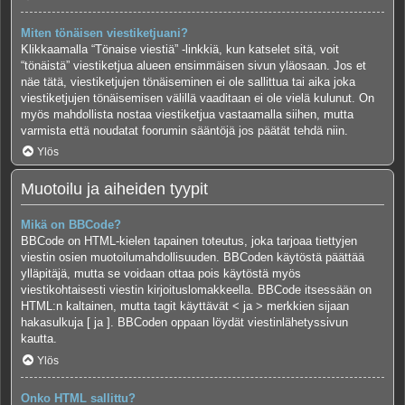
Miten tönäisen viestiketjuani?
Klikkaamalla “Tönaise viestiä” -linkkiä, kun katselet sitä, voit
“tönäistä” viestiketjua alueen ensimmäisen sivun yläosaan. Jos et
näe tätä, viestiketjujen tönäiseminen ei ole sallittua tai aika joka
viestiketjujen tönäisemisen välillä vaaditaan ei ole vielä kulunut. On
myös mahdollista nostaa viestiketjua vastaamalla siihen, mutta
varmista että noudatat foorumin sääntöjä jos päätät tehdä niin.
Ylös
Muotoilu ja aiheiden tyypit
Mikä on BBCode?
BBCode on HTML-kielen tapainen toteutus, joka tarjoaa tiettyjen
viestin osien muotoilumahdollisuuden. BBCoden käytöstä päättää
ylläpitäjä, mutta se voidaan ottaa pois käytöstä myös
viestikohtaisesti viestin kirjoituslomakkeella. BBCode itsessään on
HTML:n kaltainen, mutta tagit käyttävät < ja > merkkien sijaan
hakasulkuja [ ja ]. BBCoden oppaan löydät viestinlähetyssivun
kautta.
Ylös
Onko HTML sallittu?