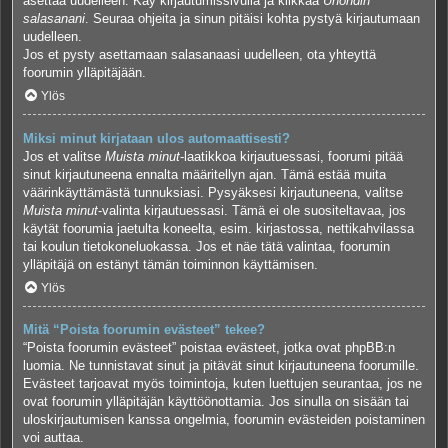
asettaa uudelleen. Käy kirjautumissivulla ja klikkaa
Unohdin
salasanani
. Seuraa ohjeita ja sinun pitäisi kohta pystyä kirjautumaan
uudelleen.
Jos et pysty asettamaan salasanaasi uudelleen, ota yhteyttä
foorumin ylläpitäjään.
Ylös
Miksi minut kirjataan ulos automaattisesti?
Jos et valitse
Muista minut
-laatikkoa kirjautuessasi, foorumi pitää
sinut kirjautuneena ennalta määritellyn ajan. Tämä estää muita
väärinkäyttämästä tunnuksiasi. Pysyäksesi kirjautuneena, valitse
Muista minut
-valinta kirjautuessasi. Tämä ei ole suositeltavaa, jos
käytät foorumia jaetulta koneelta, esim. kirjastossa, nettikahvilassa
tai koulun tietokoneluokassa. Jos et näe tätä valintaa, foorumin
ylläpitäjä on estänyt tämän toiminnon käyttämisen.
Ylös
Mitä “Poista foorumin evästeet” tekee?
“Poista foorumin evästeet” poistaa evästeet, jotka ovat phpBB:n
luomia. Ne tunnistavat sinut ja pitävät sinut kirjautuneena foorumille.
Evästeet tarjoavat myös toimintoja, kuten luettujen seurantaa, jos ne
ovat foorumin ylläpitäjän käyttöönottamia. Jos sinulla on sisään tai
uloskirjautumisen kanssa ongelmia, foorumin evästeiden poistaminen
voi auttaa.