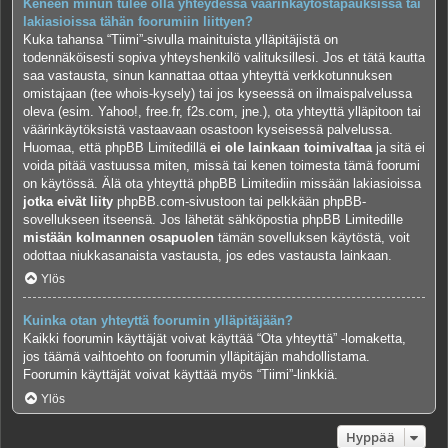
Keneen minun tulee olla yhteydessä väärinkäytöstapauksissa tai
lakiasioissa tähän foorumiin liittyen?
Kuka tahansa “Tiimi”-sivulla mainituista ylläpitäjistä on
todennäköisesti sopiva yhteyshenkilö valituksillesi. Jos et tätä kautta
saa vastausta, sinun kannattaa ottaa yhteyttä verkkotunnuksen
omistajaan (tee
whois-kysely
) tai jos kyseessä on ilmaispalvelussa
oleva (esim. Yahoo!, free.fr, f2s.com, jne.), ota yhteyttä ylläpitoon tai
väärinkäytöksistä vastaavaan osastoon kyseisessä palvelussa.
Huomaa, että phpBB Limitedillä
ei ole lainkaan toimivaltaa
ja sitä ei
voida pitää vastuussa miten, missä tai kenen toimesta tämä foorumi
on käytössä. Älä ota yhteyttä phpBB Limitediin missään lakiasioissa
jotka eivät liity
phpBB.com-sivustoon tai pelkkään phpBB-
sovellukseen itseensä. Jos lähetät sähköpostia phpBB Limitedille
mistään kolmannen osapuolen
tämän sovelluksen käytöstä, voit
odottaa niukkasanaista vastausta, jos edes vastausta lainkaan.
Ylös
Kuinka otan yhteyttä foorumin ylläpitäjään?
Kaikki foorumin käyttäjät voivat käyttää “Ota yhteyttä” -lomaketta,
jos täämä vaihtoehto on foorumin ylläpitäjän mahdollistama.
Foorumin käyttäjät voivat käyttää myös “Tiimi”-linkkiä.
Ylös
Hyppää