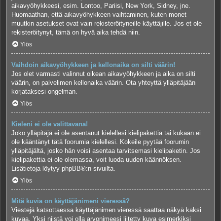
aikavyöhykkeesi, esim. Lontoo, Pariisi, New York, Sidney, jne.
Huomaathan, että aikavyöhykkeen vaihtaminen, kuten monet
muutkin asetukset ovat vain rekisteröityneille käyttäjille. Jos et ole
rekisteröitynyt, tämä on hyvä aika tehdä niin.
Ylös
Vaihdoin aikavyöhykkeen ja kellonaika on silti väärin!
Jos olet varmasti valinnut oikean aikavyöhykkeen ja aika on silti
väärin, on palvelimen kellonaika väärin. Ota yhteyttä ylläpitäjään
korjataksesi ongelman.
Ylös
Kieleni ei ole valittavana!
Joko ylläpitäjä ei ole asentanut kielellesi kielipakettia tai kukaan ei
ole kääntänyt tätä foorumia kielellesi. Kokeile pyytää foorumin
ylläpitäjältä, josko hän voisi asentaa tarvitsemasi kielipaketin. Jos
kielipakettia ei ole olemassa, voit luoda uuden käännöksen.
Lisätietoja löytyy
phpBB
®:n sivuilta.
Ylös
Mitä kuvia on käyttäjänimeni vieressä?
Viestejä katsottaessa käyttäjänimen vieressä saattaa näkyä kaksi
kuvaa. Yksi niistä voi olla arvonimeesi liitetty kuva esimerkiksi