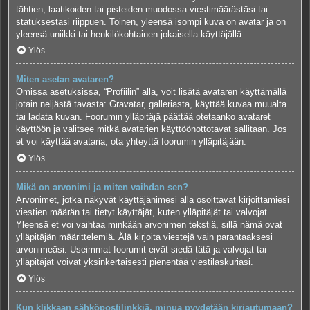
tähtien, laatikoiden tai pisteiden muodossa viestimäärästäsi tai
statuksestasi riippuen. Toinen, yleensä isompi kuva on avatar ja on
yleensä uniikki tai henkilökohtainen jokaisella käyttäjällä.
Ylös
Miten asetan avataren?
Omissa asetuksissa, “Profiilin” alla, voit lisätä avataren käyttämällä
jotain neljästä tavasta: Gravatar, galleriasta, käyttää kuvaa muualta
tai ladata kuvan. Foorumin ylläpitäjä päättää otetaanko avataret
käyttöön ja valitsee mitkä avatarien käyttöönottotavat sallitaan. Jos
et voi käyttää avataria, ota yhteyttä foorumin ylläpitäjään.
Ylös
Mikä on arvonimi ja miten vaihdan sen?
Arvonimet, jotka näkyvät käyttäjänimesi alla osoittavat kirjoittamiesi
viestien määrän tai tietyt käyttäjät, kuten ylläpitäjät tai valvojat.
Yleensä et voi vaihtaa minkään arvonimen tekstiä, sillä nämä ovat
ylläpitäjän määrittelemiä. Älä kirjoita viestejä vain parantaaksesi
arvonimeäsi. Useimmat foorumit eivät siedä tätä ja valvojat tai
ylläpitäjät voivat yksinkertaisesti pienentää viestilaskuriasi.
Ylös
Kun klikkaan sähköpostilinkkiä, minua pyydetään kirjautumaan?