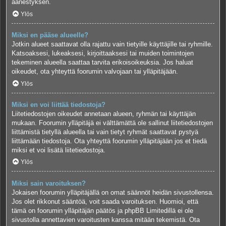
äänestyksen.
Ylös
Miksi en pääse alueelle?
Jotkin alueet saattavat olla rajattu vain tietyille käyttäjille tai ryhmille.
Katsoaksesi, lukeaksesi, kirjoittaaksesi tai muiden toimintojen
tekeminen alueella saattaa tarvita erikoisoikeuksia. Jos haluat
oikeudet, ota yhteyttä foorumin valvojaan tai ylläpitäjään.
Ylös
Miksi en voi liittää tiedostoja?
Liitetiedostojen oikeudet annetaan alueen, ryhmän tai käyttäjän
mukaan. Foorumin ylläpitäjä ei välttämättä ole sallinut liitetiedostojen
liittämistä tietyllä alueella tai vain tietyt ryhmät saattavat pystyä
liittämään tiedostoja. Ota yhteyttä foorumin ylläpitäjään jos et tiedä
miksi et voi lisätä liitetiedostoja.
Ylös
Miksi sain varoituksen?
Jokaisen foorumin ylläpitäjällä on omat säännöt heidän sivustollensa.
Jos olet rikkonut sääntöä, voit saada varoituksen. Huomioi, että
tämä on foorumin ylläpitäjän päätös ja phpBB Limitedillä ei ole
sivustolla annettavien varoitusten kanssa mitään tekemistä. Ota