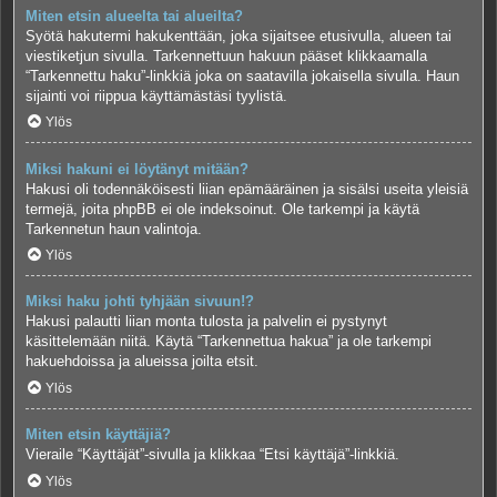
Miten etsin alueelta tai alueilta?
Syötä hakutermi hakukenttään, joka sijaitsee etusivulla, alueen tai
viestiketjun sivulla. Tarkennettuun hakuun pääset klikkaamalla
“Tarkennettu haku”-linkkiä joka on saatavilla jokaisella sivulla. Haun
sijainti voi riippua käyttämästäsi tyylistä.
Ylös
Miksi hakuni ei löytänyt mitään?
Hakusi oli todennäköisesti liian epämääräinen ja sisälsi useita yleisiä
termejä, joita phpBB ei ole indeksoinut. Ole tarkempi ja käytä
Tarkennetun haun valintoja.
Ylös
Miksi haku johti tyhjään sivuun!?
Hakusi palautti liian monta tulosta ja palvelin ei pystynyt
käsittelemään niitä. Käytä “Tarkennettua hakua” ja ole tarkempi
hakuehdoissa ja alueissa joilta etsit.
Ylös
Miten etsin käyttäjiä?
Vieraile “Käyttäjät”-sivulla ja klikkaa “Etsi käyttäjä”-linkkiä.
Ylös