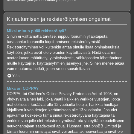
Kuinka otan yhteyttä foorumin ylläpitäjään?
Kirjautumisen ja rekisteröitymisen ongelmat
Miksi minun pitää rekisteröityä?
Sinun ei välttämättä tarvitse, riippuu foorumin ylläpitäjästä,
tarvitaanko foorumilla kirjoittamiseen rekisteröitymistä.
Rekisteröityminen voi kuitenkin antaa sinulle lisää ominaisuuksia
käyttöön, jotka eivät ole vieraiden käytettävissä. Näitä ovat mm.
avatar-kuvan määrittely, yksityisviestit, sähköpostien lähettäminen
muille käyttäjille, käyttäjäryhmien jäsenyys jne. Siihen menee aikaa
vain muutamia hetkiä, joten se on suositeltavaa.
Ylös
Mikä on COPPA?
COPPA, tai Children’s Online Privacy Protection Act of 1998, on
yhdysvaltalainen laki, joka vaatii kaikkien verkkosivustojen, jotka
mahdollisesti keräävät alle 13-vuotiailta tietoja, hankkia huoltajan
kirjallisen luvan tietojen keräämiseen alle 13-vuotiaalta. Jos olet
epävarma koskeeko tämä sinua rekisteröityvänä käyttäjänä tai
verkkosivua jolle olet rekisteröitymässä, ota yhteyttä oikeudelliseen
neuvonantajaan saadaksesi apua. Huomaa, että phpBB Limited ja
tämän foorumin omistajat eivät voi antaa lakineuvontaa ja eivät ole