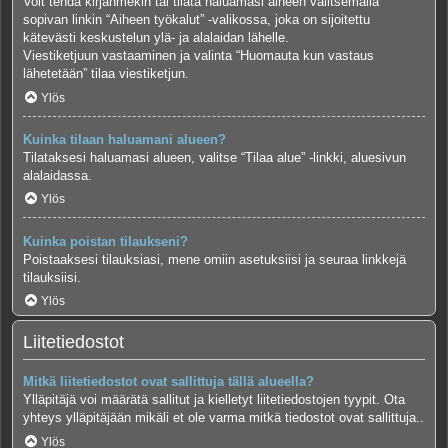
Voit tehdä kirjanmekin tai tilata haluamasi aiheen valitsemalla
sopivan linkin “Aiheen työkalut” -valikossa, joka on sijoitettu
kätevästi keskustelun ylä- ja alalaidan lähelle.
Viestiketjuun vastaaminen ja valinta “Huomauta kun vastaus
lähetetään” tilaa viestiketjun.
Ylös
Kuinka tilaan haluamani alueen?
Tilataksesi haluamasi alueen, valitse “Tilaa alue” -linkki, aluesivun
alalaidassa.
Ylös
Kuinka poistan tilaukseni?
Poistaaksesi tilauksiasi, mene omiin asetuksiisi ja seuraa linkkejä
tilauksiisi.
Ylös
Liitetiedostot
Mitkä liitetiedostot ovat sallittuja tällä alueella?
Ylläpitäjä voi määrätä sallitut ja kielletyt liitetiedostojen tyypit. Ota
yhteys ylläpitäjään mikäli et ole varma mitkä tiedostot ovat sallittuja..
Ylös