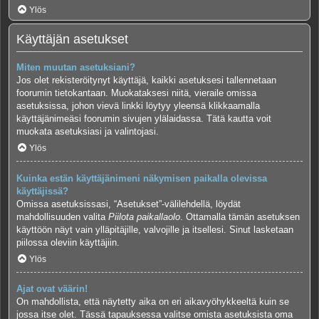
Ylös
Käyttäjän asetukset
Miten muutan asetuksiani?
Jos olet rekisteröitynyt käyttäjä, kaikki asetuksesi tallennetaan
foorumin tietokantaan. Muokataksesi niitä, vieraile omissa
asetuksissa, johon vievä linkki löytyy yleensä klikkaamalla
käyttäjänimeäsi foorumin sivujen ylälaidassa. Tätä kautta voit
muokata asetuksiasi ja valintojasi.
Ylös
Kuinka estän käyttäjänimeni näkymisen paikalla olevissa
käyttäjissä?
Omissa asetuksissasi, “Asetukset”-välilehdellä, löydät
mahdollisuuden valita
Piilota paikallaolo
. Ottamalla tämän asetuksen
käyttöön näyt vain ylläpitäjille, valvojille ja itsellesi. Sinut lasketaan
piilossa oleviin käyttäjiin.
Ylös
Ajat ovat väärin!
On mahdollista, että näytetty aika on eri aikavyöhykkeeltä kuin se
jossa itse olet. Tässä tapauksessa valitse omista asetuksista oma