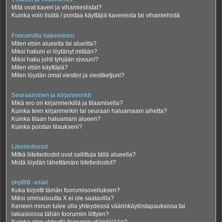
Mitä ovat kaveri ja vihamieslistat?
Kuinka voin lisätä / poistaa käyttäjiä kavereista tai vihamiehistä
Foorumilta hakeminen
Miten etsin alueelta tai alueilta?
Miksi hakuni ei löytänyt mitään?
Miksi haku johti tyhjään sivuun!?
Miten etsin käyttäjiä?
Miten löydän omat viestini ja viestiketjuni?
Seuraaminen ja kirjanmerkit
Mikä ero on kirjanmerkillä ja tilaamisella?
Kuinka teen kirjanmerkin tai seuraan haluamaani aihetta?
Kuinka tilaan haluamani alueen?
Kuinka poistan tilaukseni?
Liitetiedostot
Mitkä liitetiedostot ovat sallittuja tällä alueella?
Mistä löydän lähettämäni liitetiedostot?
phpBB -asiat
Kuka kirjoitti tämän foorumisovelluksen?
Miksi ominaisuutta X ei ole saatavilla?
Keneen minun tulee olla yhteydessä väärinkäytöstapauksissa tai
lakiasioissa tähän foorumiin liittyen?