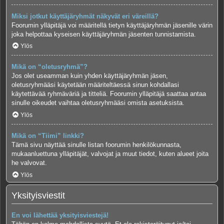
Miksi jotkut käyttäjäryhmät näkyvät eri väreillä?
Foorumin ylläpitäjä voi määritellä tietyn käyttäjäryhmän jäsenille värin
joka helpottaa kyseisen käyttäjäryhmän jäsenten tunnistamista.
Ylös
Mikä on “oletusryhmä”?
Jos olet useamman kuin yhden käyttäjäryhmän jäsen,
oletusryhmääsi käytetään määriteltäessä sinun kohdallasi
käytettävää ryhmäväriä ja titteliä. Foorumin ylläpitäjä saattaa antaa
sinulle oikeudet vaihtaa oletusryhmääsi omista asetuksista.
Ylös
Mikä on “Tiimi” linkki?
Tämä sivu näyttää sinulle listan foorumin henkilökunnasta,
mukaanluettuna ylläpitäjät, valvojat ja muut tiedot, kuten alueet joita
he valvovat.
Ylös
Yksityisviestit
En voi lähettää yksityisviestejä!