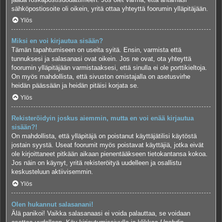
sähköpostiosoite oli oikein, yritä ottaa yhteyttä foorumin ylläpitäjään.
Ylös
Miksi en voi kirjautua sisään?
Tämän tapahtumiseen on useita syitä. Ensin, varmista että
tunnuksesi ja salasanasi ovat oikein. Jos ne ovat, ota yhteyttä
foorumin ylläpitäjään varmistaaksesi, että sinulla ei ole porttikieltoja.
On myös mahdollista, että sivuston omistajalla on asetusvirhe
heidän päässään ja heidän pitäisi korjata se.
Ylös
Rekisteröidyin joskus aiemmin, mutta en voi enää kirjautua
sisään?!
On mahdollista, että ylläpitäjä on poistanut käyttäjätilisi käytöstä
jostain syystä. Useat foorumit myös poistavat käyttäjiä, jotka eivät
ole kirjoittaneet pitkään aikaan pienentääkseen tietokantansa kokoa.
Jos näin on käynyt, yritä rekisteröityä uudelleen ja osallistu
keskusteluun aktiivisemmin.
Ylös
Olen hukannut salasanani!
Älä panikoi! Vaikka salasanaasi ei voida palauttaa, se voidaan