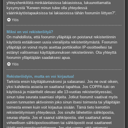
yhteyshenkilöitä minkäänlaisissa lakiasioissa, lukuunottamatta
kysymystä “Keneen minun tulee olla yhteydessä
väärinkäytöstapauksissa tai lakiasioissa tähän foorumiin liittyen?”.
Ylös
Miksi en voi rekisteröityä?
On mahdollista, että foorumin ylläpitäjä on poistanut rekisteröinnin
käytöstä estääkseen uusia vierailijoita rekisteröitymästä. Foorumin
ylläpitäjä on voinut myös asettaa porttikiellon IP-osoitteellesi tai
estänyt valitsemasi käyttäjätunnuksen rekisteröinnin. Ota yhteyttä
foorumin ylläpitäjään saadaksesi apua.
Ylös
Rekisteröidyin, mutta en voi kirjautua!
Tarkista ensin käyttäjätunnuksesi ja salasanasi. Jos ne ovat oikein,
yksi kahdesta asiasta on saattanut tapahtua. Jos COPPA-tuki on
käytössä ja määrittelit olevasi alle 13-vuotias rekisteröityessäsi,
sinun tulee seurata saamiasi ohjeita. Jotkut foorumit vaativat myös
uusien tunnusten aktivoinnin joko sinun itsesi toimesta tai ylläpitäjän
toimesta ennen kuin voit kirjautua sisään. Tämä tieto kerrottiin
rekisteröitymisen yhteydessä. Jos sinulle lähetettiin sähköpostia,
seuraa ohjeita. Jos et saanut sähköpostia, olet saattanut antaa
virheellisen sähköpostiosoitteen tai sähköpostit ovat saattaneet
jäädä roskapostisuodattimeen. Jos olet varma, että antamasi