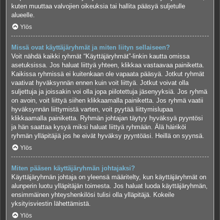
kuten muuttaa valvojien oikeuksia tai hallita pääsyä suljetulle
alueelle.
Ylös
Missä ovat käyttäjäryhmät ja miten liityn sellaiseen?
Voit nähdä kaikki ryhmät “Käyttäjäryhmät”-linkin kautta omissa
asetuksissa. Jos haluat liittyä yhteen, klikkaa vastaavaa painiketta.
Kaikissa ryhmissä ei kuitenkaan ole vapaata pääsyä. Jotkut ryhmät
vaativat hyväksynnän ennen kuin voit liittyä. Jotkut voivat olla
suljettuja ja joissakin voi olla jopa piilotettuja jäsenyyksiä. Jos ryhmä
on avoin, voit liittyä siihen klikkaamalla painiketta. Jos ryhmä vaatii
hyväksynnän liittymistä varten, voit pyytää liittymislupaa
klikkaamalla painiketta. Ryhmän johtajan täytyy hyväksyä pyyntösi
ja hän saattaa kysyä miksi haluat liittyä ryhmään. Älä häiriköi
ryhmän ylläpitäjiä jos he eivät hyväksy pyyntöäsi. Heillä on syynsä.
Ylös
Miten pääsen käyttäjäryhmän johtajaksi?
Käyttäjäryhmän johtaja on yleensä määritelty, kun käyttäjäryhmät on
alunperin luotu ylläpitäjän toimesta. Jos haluat luoda käyttäjäryhmän,
ensimmäinen yhteyshenkilösi tulisi olla ylläpitäjä. Kokeile
yksityisviestin lähettämistä.
Ylös