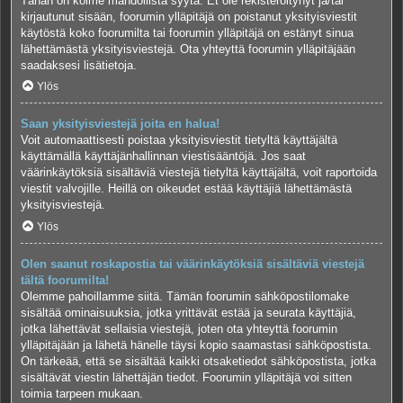
Tähän on kolme mahdollista syytä. Et ole rekisteröitynyt ja/tai
kirjautunut sisään, foorumin ylläpitäjä on poistanut yksityisviestit
käytöstä koko foorumilta tai foorumin ylläpitäjä on estänyt sinua
lähettämästä yksityisviestejä. Ota yhteyttä foorumin ylläpitäjään
saadaksesi lisätietoja.
Ylös
Saan yksityisviestejä joita en halua!
Voit automaattisesti poistaa yksityisviestit tietyltä käyttäjältä
käyttämällä käyttäjänhallinnan viestisääntöjä. Jos saat
väärinkäytöksiä sisältäviä viestejä tietyltä käyttäjältä, voit raportoida
viestit valvojille. Heillä on oikeudet estää käyttäjiä lähettämästä
yksityisviestejä.
Ylös
Olen saanut roskapostia tai väärinkäytöksiä sisältäviä viestejä
tältä foorumilta!
Olemme pahoillamme siitä. Tämän foorumin sähköpostilomake
sisältää ominaisuuksia, jotka yrittävät estää ja seurata käyttäjiä,
jotka lähettävät sellaisia viestejä, joten ota yhteyttä foorumin
ylläpitäjään ja lähetä hänelle täysi kopio saamastasi sähköpostista.
On tärkeää, että se sisältää kaikki otsaketiedot sähköpostista, jotka
sisältävät viestin lähettäjän tiedot. Foorumin ylläpitäjä voi sitten
toimia tarpeen mukaan.