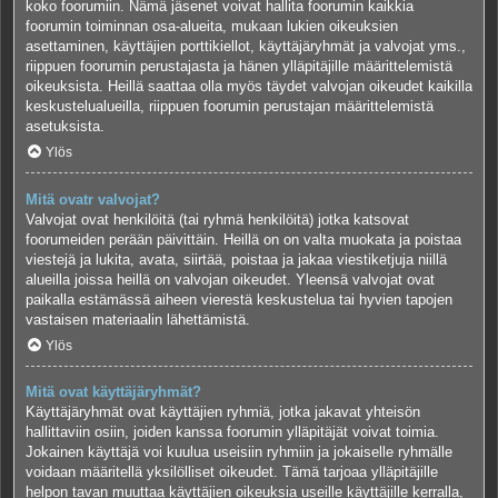
koko foorumiin. Nämä jäsenet voivat hallita foorumin kaikkia
foorumin toiminnan osa-alueita, mukaan lukien oikeuksien
asettaminen, käyttäjien porttikiellot, käyttäjäryhmät ja valvojat yms.,
riippuen foorumin perustajasta ja hänen ylläpitäjille määrittelemistä
oikeuksista. Heillä saattaa olla myös täydet valvojan oikeudet kaikilla
keskustelualueilla, riippuen foorumin perustajan määrittelemistä
asetuksista.
Ylös
Mitä ovatr valvojat?
Valvojat ovat henkilöitä (tai ryhmä henkilöitä) jotka katsovat
foorumeiden perään päivittäin. Heillä on on valta muokata ja poistaa
viestejä ja lukita, avata, siirtää, poistaa ja jakaa viestiketjuja niillä
alueilla joissa heillä on valvojan oikeudet. Yleensä valvojat ovat
paikalla estämässä aiheen vierestä keskustelua tai hyvien tapojen
vastaisen materiaalin lähettämistä.
Ylös
Mitä ovat käyttäjäryhmät?
Käyttäjäryhmät ovat käyttäjien ryhmiä, jotka jakavat yhteisön
hallittaviin osiin, joiden kanssa foorumin ylläpitäjät voivat toimia.
Jokainen käyttäjä voi kuulua useisiin ryhmiin ja jokaiselle ryhmälle
voidaan määritellä yksilölliset oikeudet. Tämä tarjoaa ylläpitäjille
helpon tavan muuttaa käyttäjien oikeuksia useille käyttäjille kerralla,