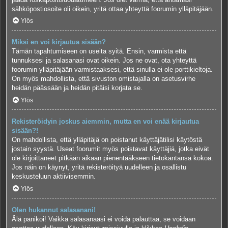
sähköpostiosoite oli oikein, yritä ottaa yhteyttä foorumin ylläpitäjään.
Ylös
Miksi en voi kirjautua sisään?
Tämän tapahtumiseen on useita syitä. Ensin, varmista että
tunnuksesi ja salasanasi ovat oikein. Jos ne ovat, ota yhteyttä
foorumin ylläpitäjään varmistaaksesi, että sinulla ei ole porttikieltoja.
On myös mahdollista, että sivuston omistajalla on asetusvirhe
heidän päässään ja heidän pitäisi korjata se.
Ylös
Rekisteröidyin joskus aiemmin, mutta en voi enää kirjautua
sisään?!
On mahdollista, että ylläpitäjä on poistanut käyttäjätilisi käytöstä
jostain syystä. Useat foorumit myös poistavat käyttäjiä, jotka eivät
ole kirjoittaneet pitkään aikaan pienentääkseen tietokantansa kokoa.
Jos näin on käynyt, yritä rekisteröityä uudelleen ja osallistu
keskusteluun aktiivisemmin.
Ylös
Olen hukannut salasanani!
Älä panikoi! Vaikka salasanaasi ei voida palauttaa, se voidaan