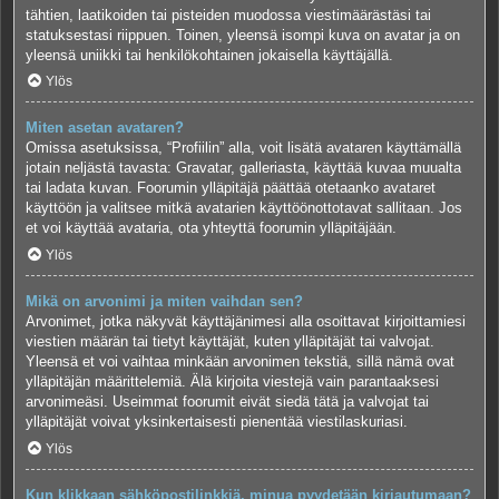
tähtien, laatikoiden tai pisteiden muodossa viestimäärästäsi tai
statuksestasi riippuen. Toinen, yleensä isompi kuva on avatar ja on
yleensä uniikki tai henkilökohtainen jokaisella käyttäjällä.
Ylös
Miten asetan avataren?
Omissa asetuksissa, “Profiilin” alla, voit lisätä avataren käyttämällä
jotain neljästä tavasta: Gravatar, galleriasta, käyttää kuvaa muualta
tai ladata kuvan. Foorumin ylläpitäjä päättää otetaanko avataret
käyttöön ja valitsee mitkä avatarien käyttöönottotavat sallitaan. Jos
et voi käyttää avataria, ota yhteyttä foorumin ylläpitäjään.
Ylös
Mikä on arvonimi ja miten vaihdan sen?
Arvonimet, jotka näkyvät käyttäjänimesi alla osoittavat kirjoittamiesi
viestien määrän tai tietyt käyttäjät, kuten ylläpitäjät tai valvojat.
Yleensä et voi vaihtaa minkään arvonimen tekstiä, sillä nämä ovat
ylläpitäjän määrittelemiä. Älä kirjoita viestejä vain parantaaksesi
arvonimeäsi. Useimmat foorumit eivät siedä tätä ja valvojat tai
ylläpitäjät voivat yksinkertaisesti pienentää viestilaskuriasi.
Ylös
Kun klikkaan sähköpostilinkkiä, minua pyydetään kirjautumaan?