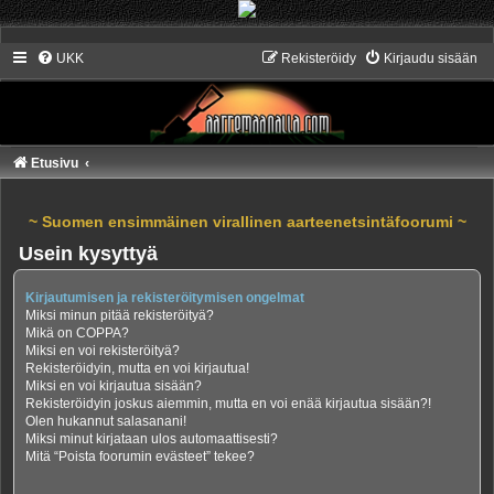
UKK
Rekisteröidy
Kirjaudu sisään
Etusivu
~ Suomen ensimmäinen virallinen aarteenetsintäfoorumi ~
Usein kysyttyä
Kirjautumisen ja rekisteröitymisen ongelmat
Miksi minun pitää rekisteröityä?
Mikä on COPPA?
Miksi en voi rekisteröityä?
Rekisteröidyin, mutta en voi kirjautua!
Miksi en voi kirjautua sisään?
Rekisteröidyin joskus aiemmin, mutta en voi enää kirjautua sisään?!
Olen hukannut salasanani!
Miksi minut kirjataan ulos automaattisesti?
Mitä “Poista foorumin evästeet” tekee?