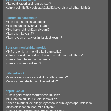
Mitä ovat kaveri ja vihamieslistat?
Kuinka voin lisätä / poistaa käyttäjiä kavereista tai vihamiehistä
Foorumilta hakeminen
Miten etsin alueelta tai alueilta?
Miksi hakuni ei löytänyt mitään?
Miksi haku johti tyhjään sivuun!?
Miten etsin käyttäjiä?
Miten löydän omat viestini ja viestiketjuni?
Seuraaminen ja kirjanmerkit
Mikä ero on kirjanmerkillä ja tilaamisella?
Kuinka teen kirjanmerkin tai seuraan haluamaani aihetta?
Kuinka tilaan haluamani alueen?
Kuinka poistan tilaukseni?
Liitetiedostot
Mitkä liitetiedostot ovat sallittuja tällä alueella?
Mistä löydän lähettämäni liitetiedostot?
phpBB -asiat
Kuka kirjoitti tämän foorumisovelluksen?
Miksi ominaisuutta X ei ole saatavilla?
Keneen minun tulee olla yhteydessä väärinkäytöstapauksissa tai
lakiasioissa tähän foorumiin liittyen?