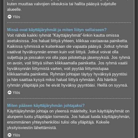
kuten muuttaa valvojien oikeuksia tai hallita pääsyä suljetulle
alueelle.
Ylös
Missä ovat käyttäjäryhmät ja miten liityn sellaiseen?
Voit nähdä kaikki ryhmät “Käyttäjäryhmät”-linkin kautta omissa
asetuksissa. Jos haluat liittyä yhteen, klikkaa vastaavaa painiketta.
Kaikissa ryhmissä ei kuitenkaan ole vapaata pääsyä. Jotkut ryhmät
vaativat hyväksynnän ennen kuin voit liittyä. Jotkut voivat olla
suljettuja ja joissakin voi olla jopa piilotettuja jäsenyyksiä. Jos ryhmä
on avoin, voit liittyä siihen klikkaamalla painiketta. Jos ryhmä vaatii
hyväksynnän liittymistä varten, voit pyytää liittymislupaa
klikkaamalla painiketta. Ryhmän johtajan täytyy hyväksyä pyyntösi
ja hän saattaa kysyä miksi haluat liittyä ryhmään. Älä häiriköi
ryhmän ylläpitäjiä jos he eivät hyväksy pyyntöäsi. Heillä on syynsä.
Ylös
Miten pääsen käyttäjäryhmän johtajaksi?
Käyttäjäryhmän johtaja on yleensä määritelty, kun käyttäjäryhmät on
alunperin luotu ylläpitäjän toimesta. Jos haluat luoda käyttäjäryhmän,
ensimmäinen yhteyshenkilösi tulisi olla ylläpitäjä. Kokeile
yksityisviestin lähettämistä.
Ylös