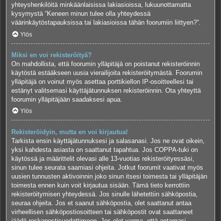
yhteyshenkilöitä minkäänlaisissa lakiasioissa, lukuunottamatta
kysymystä “Keneen minun tulee olla yhteydessä
väärinkäytöstapauksissa tai lakiasioissa tähän foorumiin liittyen?”.
Ylös
Miksi en voi rekisteröityä?
On mahdollista, että foorumin ylläpitäjä on poistanut rekisteröinnin
käytöstä estääkseen uusia vierailijoita rekisteröitymästä. Foorumin
ylläpitäjä on voinut myös asettaa porttikiellon IP-osoitteellesi tai
estänyt valitsemasi käyttäjätunnuksen rekisteröinnin. Ota yhteyttä
foorumin ylläpitäjään saadaksesi apua.
Ylös
Rekisteröidyin, mutta en voi kirjautua!
Tarkista ensin käyttäjätunnuksesi ja salasanasi. Jos ne ovat oikein,
yksi kahdesta asiasta on saattanut tapahtua. Jos COPPA-tuki on
käytössä ja määrittelit olevasi alle 13-vuotias rekisteröityessäsi,
sinun tulee seurata saamiasi ohjeita. Jotkut foorumit vaativat myös
uusien tunnusten aktivoinnin joko sinun itsesi toimesta tai ylläpitäjän
toimesta ennen kuin voit kirjautua sisään. Tämä tieto kerrottiin
rekisteröitymisen yhteydessä. Jos sinulle lähetettiin sähköpostia,
seuraa ohjeita. Jos et saanut sähköpostia, olet saattanut antaa
virheellisen sähköpostiosoitteen tai sähköpostit ovat saattaneet
jäädä roskapostisuodattimeen. Jos olet varma, että antamasi