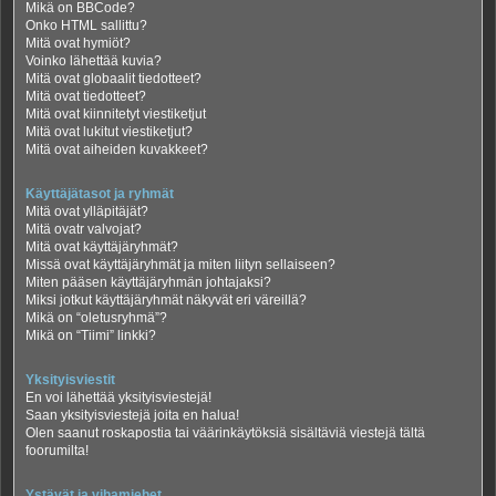
Mikä on BBCode?
Onko HTML sallittu?
Mitä ovat hymiöt?
Voinko lähettää kuvia?
Mitä ovat globaalit tiedotteet?
Mitä ovat tiedotteet?
Mitä ovat kiinnitetyt viestiketjut
Mitä ovat lukitut viestiketjut?
Mitä ovat aiheiden kuvakkeet?
Käyttäjätasot ja ryhmät
Mitä ovat ylläpitäjät?
Mitä ovatr valvojat?
Mitä ovat käyttäjäryhmät?
Missä ovat käyttäjäryhmät ja miten liityn sellaiseen?
Miten pääsen käyttäjäryhmän johtajaksi?
Miksi jotkut käyttäjäryhmät näkyvät eri väreillä?
Mikä on “oletusryhmä”?
Mikä on “Tiimi” linkki?
Yksityisviestit
En voi lähettää yksityisviestejä!
Saan yksityisviestejä joita en halua!
Olen saanut roskapostia tai väärinkäytöksiä sisältäviä viestejä tältä
foorumilta!
Ystävät ja vihamiehet