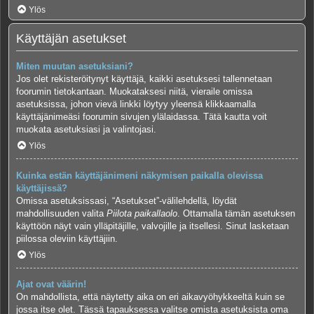
Ylös
Käyttäjän asetukset
Miten muutan asetuksiani?
Jos olet rekisteröitynyt käyttäjä, kaikki asetuksesi tallennetaan
foorumin tietokantaan. Muokataksesi niitä, vieraile omissa
asetuksissa, johon vievä linkki löytyy yleensä klikkaamalla
käyttäjänimeäsi foorumin sivujen ylälaidassa. Tätä kautta voit
muokata asetuksiasi ja valintojasi.
Ylös
Kuinka estän käyttäjänimeni näkymisen paikalla olevissa
käyttäjissä?
Omissa asetuksissasi, “Asetukset”-välilehdellä, löydät
mahdollisuuden valita
Piilota paikallaolo
. Ottamalla tämän asetuksen
käyttöön näyt vain ylläpitäjille, valvojille ja itsellesi. Sinut lasketaan
piilossa oleviin käyttäjiin.
Ylös
Ajat ovat väärin!
On mahdollista, että näytetty aika on eri aikavyöhykkeeltä kuin se
jossa itse olet. Tässä tapauksessa valitse omista asetuksista oma