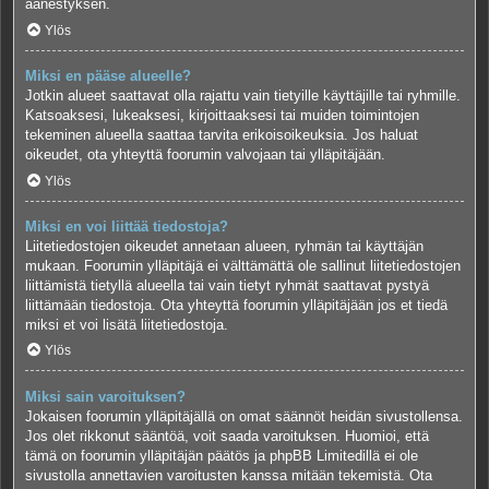
äänestyksen.
Ylös
Miksi en pääse alueelle?
Jotkin alueet saattavat olla rajattu vain tietyille käyttäjille tai ryhmille.
Katsoaksesi, lukeaksesi, kirjoittaaksesi tai muiden toimintojen
tekeminen alueella saattaa tarvita erikoisoikeuksia. Jos haluat
oikeudet, ota yhteyttä foorumin valvojaan tai ylläpitäjään.
Ylös
Miksi en voi liittää tiedostoja?
Liitetiedostojen oikeudet annetaan alueen, ryhmän tai käyttäjän
mukaan. Foorumin ylläpitäjä ei välttämättä ole sallinut liitetiedostojen
liittämistä tietyllä alueella tai vain tietyt ryhmät saattavat pystyä
liittämään tiedostoja. Ota yhteyttä foorumin ylläpitäjään jos et tiedä
miksi et voi lisätä liitetiedostoja.
Ylös
Miksi sain varoituksen?
Jokaisen foorumin ylläpitäjällä on omat säännöt heidän sivustollensa.
Jos olet rikkonut sääntöä, voit saada varoituksen. Huomioi, että
tämä on foorumin ylläpitäjän päätös ja phpBB Limitedillä ei ole
sivustolla annettavien varoitusten kanssa mitään tekemistä. Ota