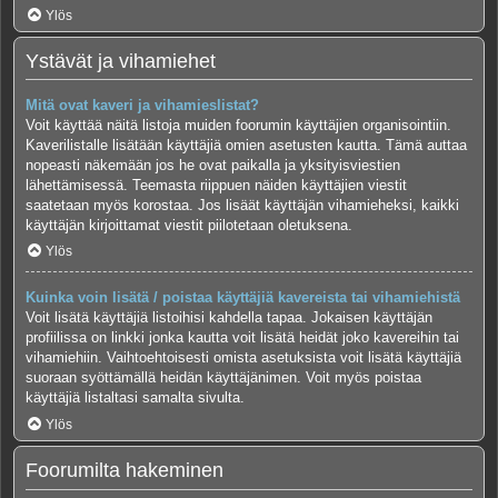
Ylös
Ystävät ja vihamiehet
Mitä ovat kaveri ja vihamieslistat?
Voit käyttää näitä listoja muiden foorumin käyttäjien organisointiin.
Kaverilistalle lisätään käyttäjiä omien asetusten kautta. Tämä auttaa
nopeasti näkemään jos he ovat paikalla ja yksityisviestien
lähettämisessä. Teemasta riippuen näiden käyttäjien viestit
saatetaan myös korostaa. Jos lisäät käyttäjän vihamieheksi, kaikki
käyttäjän kirjoittamat viestit piilotetaan oletuksena.
Ylös
Kuinka voin lisätä / poistaa käyttäjiä kavereista tai vihamiehistä
Voit lisätä käyttäjiä listoihisi kahdella tapaa. Jokaisen käyttäjän
profiilissa on linkki jonka kautta voit lisätä heidät joko kavereihin tai
vihamiehiin. Vaihtoehtoisesti omista asetuksista voit lisätä käyttäjiä
suoraan syöttämällä heidän käyttäjänimen. Voit myös poistaa
käyttäjiä listaltasi samalta sivulta.
Ylös
Foorumilta hakeminen