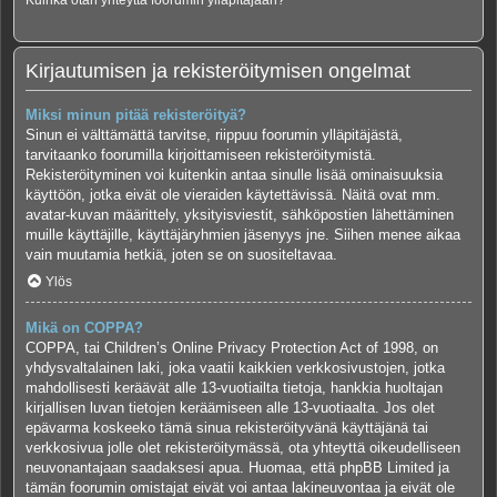
Kuinka otan yhteyttä foorumin ylläpitäjään?
Kirjautumisen ja rekisteröitymisen ongelmat
Miksi minun pitää rekisteröityä?
Sinun ei välttämättä tarvitse, riippuu foorumin ylläpitäjästä,
tarvitaanko foorumilla kirjoittamiseen rekisteröitymistä.
Rekisteröityminen voi kuitenkin antaa sinulle lisää ominaisuuksia
käyttöön, jotka eivät ole vieraiden käytettävissä. Näitä ovat mm.
avatar-kuvan määrittely, yksityisviestit, sähköpostien lähettäminen
muille käyttäjille, käyttäjäryhmien jäsenyys jne. Siihen menee aikaa
vain muutamia hetkiä, joten se on suositeltavaa.
Ylös
Mikä on COPPA?
COPPA, tai Children’s Online Privacy Protection Act of 1998, on
yhdysvaltalainen laki, joka vaatii kaikkien verkkosivustojen, jotka
mahdollisesti keräävät alle 13-vuotiailta tietoja, hankkia huoltajan
kirjallisen luvan tietojen keräämiseen alle 13-vuotiaalta. Jos olet
epävarma koskeeko tämä sinua rekisteröityvänä käyttäjänä tai
verkkosivua jolle olet rekisteröitymässä, ota yhteyttä oikeudelliseen
neuvonantajaan saadaksesi apua. Huomaa, että phpBB Limited ja
tämän foorumin omistajat eivät voi antaa lakineuvontaa ja eivät ole