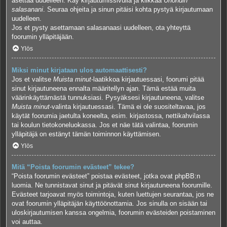
asettaa uudelleen. Käy kirjautumissivulla ja klikkaa
Unohdin
salasanani
. Seuraa ohjeita ja sinun pitäisi kohta pystyä kirjautumaan
uudelleen.
Jos et pysty asettamaan salasanaasi uudelleen, ota yhteyttä
foorumin ylläpitäjään.
Ylös
Miksi minut kirjataan ulos automaattisesti?
Jos et valitse
Muista minut
-laatikkoa kirjautuessasi, foorumi pitää
sinut kirjautuneena ennalta määritellyn ajan. Tämä estää muita
väärinkäyttämästä tunnuksiasi. Pysyäksesi kirjautuneena, valitse
Muista minut
-valinta kirjautuessasi. Tämä ei ole suositeltavaa, jos
käytät foorumia jaetulta koneelta, esim. kirjastossa, nettikahvilassa
tai koulun tietokoneluokassa. Jos et näe tätä valintaa, foorumin
ylläpitäjä on estänyt tämän toiminnon käyttämisen.
Ylös
Mitä “Poista foorumin evästeet” tekee?
“Poista foorumin evästeet” poistaa evästeet, jotka ovat phpBB:n
luomia. Ne tunnistavat sinut ja pitävät sinut kirjautuneena foorumille.
Evästeet tarjoavat myös toimintoja, kuten luettujen seurantaa, jos ne
ovat foorumin ylläpitäjän käyttöönottamia. Jos sinulla on sisään tai
uloskirjautumisen kanssa ongelmia, foorumin evästeiden poistaminen
voi auttaa.