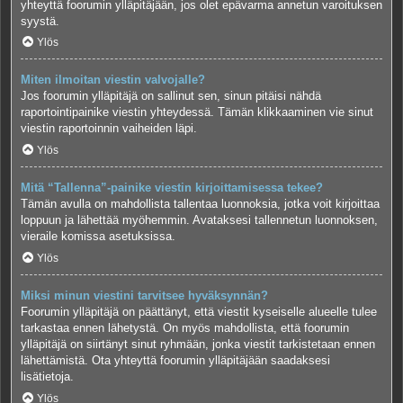
yhteyttä foorumin ylläpitäjään, jos olet epävarma annetun varoituksen
syystä.
Ylös
Miten ilmoitan viestin valvojalle?
Jos foorumin ylläpitäjä on sallinut sen, sinun pitäisi nähdä
raportointipainike viestin yhteydessä. Tämän klikkaaminen vie sinut
viestin raportoinnin vaiheiden läpi.
Ylös
Mitä “Tallenna”-painike viestin kirjoittamisessa tekee?
Tämän avulla on mahdollista tallentaa luonnoksia, jotka voit kirjoittaa
loppuun ja lähettää myöhemmin. Avataksesi tallennetun luonnoksen,
vieraile komissa asetuksissa.
Ylös
Miksi minun viestini tarvitsee hyväksynnän?
Foorumin ylläpitäjä on päättänyt, että viestit kyseiselle alueelle tulee
tarkastaa ennen lähetystä. On myös mahdollista, että foorumin
ylläpitäjä on siirtänyt sinut ryhmään, jonka viestit tarkistetaan ennen
lähettämistä. Ota yhteyttä foorumin ylläpitäjään saadaksesi
lisätietoja.
Ylös