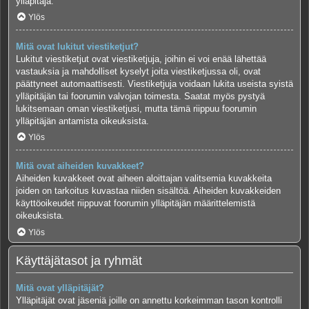
ylläpitäjä.
Ylös
Mitä ovat lukitut viestiketjut?
Lukitut viestiketjut ovat viestiketjuja, joihin ei voi enää lähettää
vastauksia ja mahdolliset kyselyt joita viestiketjussa oli, ovat
päättyneet automaattisesti. Viestiketjuja voidaan lukita useista syistä
ylläpitäjän tai foorumin valvojan toimesta. Saatat myös pystyä
lukitsemaan oman viestiketjusi, mutta tämä riippuu foorumin
ylläpitäjän antamista oikeuksista.
Ylös
Mitä ovat aiheiden kuvakkeet?
Aiheiden kuvakkeet ovat aiheen aloittajan valitsemia kuvakkeita
joiden on tarkoitus kuvastaa niiden sisältöä. Aiheiden kuvakkeiden
käyttöoikeudet riippuvat foorumin ylläpitäjän määrittelemistä
oikeuksista.
Ylös
Käyttäjätasot ja ryhmät
Mitä ovat ylläpitäjät?
Ylläpitäjät ovat jäseniä joille on annettu korkeimman tason kontrolli