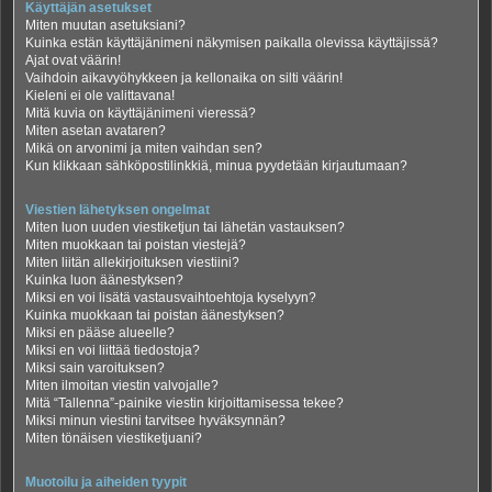
Käyttäjän asetukset
Miten muutan asetuksiani?
Kuinka estän käyttäjänimeni näkymisen paikalla olevissa käyttäjissä?
Ajat ovat väärin!
Vaihdoin aikavyöhykkeen ja kellonaika on silti väärin!
Kieleni ei ole valittavana!
Mitä kuvia on käyttäjänimeni vieressä?
Miten asetan avataren?
Mikä on arvonimi ja miten vaihdan sen?
Kun klikkaan sähköpostilinkkiä, minua pyydetään kirjautumaan?
Viestien lähetyksen ongelmat
Miten luon uuden viestiketjun tai lähetän vastauksen?
Miten muokkaan tai poistan viestejä?
Miten liitän allekirjoituksen viestiini?
Kuinka luon äänestyksen?
Miksi en voi lisätä vastausvaihtoehtoja kyselyyn?
Kuinka muokkaan tai poistan äänestyksen?
Miksi en pääse alueelle?
Miksi en voi liittää tiedostoja?
Miksi sain varoituksen?
Miten ilmoitan viestin valvojalle?
Mitä “Tallenna”-painike viestin kirjoittamisessa tekee?
Miksi minun viestini tarvitsee hyväksynnän?
Miten tönäisen viestiketjuani?
Muotoilu ja aiheiden tyypit