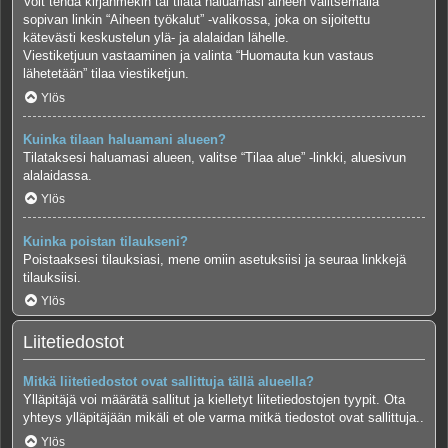
Voit tehdä kirjanmekin tai tilata haluamasi aiheen valitsemalla
sopivan linkin “Aiheen työkalut” -valikossa, joka on sijoitettu
kätevästi keskustelun ylä- ja alalaidan lähelle.
Viestiketjuun vastaaminen ja valinta “Huomauta kun vastaus
lähetetään” tilaa viestiketjun.
Ylös
Kuinka tilaan haluamani alueen?
Tilataksesi haluamasi alueen, valitse “Tilaa alue” -linkki, aluesivun
alalaidassa.
Ylös
Kuinka poistan tilaukseni?
Poistaaksesi tilauksiasi, mene omiin asetuksiisi ja seuraa linkkejä
tilauksiisi.
Ylös
Liitetiedostot
Mitkä liitetiedostot ovat sallittuja tällä alueella?
Ylläpitäjä voi määrätä sallitut ja kielletyt liitetiedostojen tyypit. Ota
yhteys ylläpitäjään mikäli et ole varma mitkä tiedostot ovat sallittuja..
Ylös