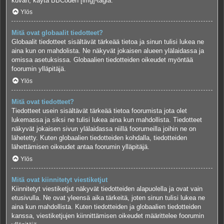
kuvan, käytä BBCoden [img]-tagia.
Ylös
Mitä ovat globaalit tiedotteet?
Globaalit tiedotteet sisältävät tärkeää tietoa ja sinun tulisi lukea ne
aina kun on mahdolista. Ne näkyvät jokaisen alueen ylälaidassa ja
omissa asetuksissa. Globaalien tiedotteiden oikeudet myöntää
foorumin ylläpitäjä.
Ylös
Mitä ovat tiedotteet?
Tiedotteet usein sisältävät tärkeää tietoa foorumista jota olet
lukemassa ja siksi ne tulisi lukea aina kun mahdollista. Tiedotteet
näkyvät jokaisen sivun ylälaidassa niillä foorumeilla joihin ne on
lähetetty. Kuten globaalien tiedotteiden kohdalla, tiedotteiden
lähettämisen oikeudet antaa foorumin ylläpitäjä.
Ylös
Mitä ovat kiinnitetyt viestiketjut
Kiinnitetyt viestiketjut näkyvät tiedotteiden alapuolella ja ovat vain
etusivulla. Ne ovat yleensä aika tärkeitä, joten sinun tulisi lukea ne
aina kun mahdollista. Kuten tiedotteiden ja globaalien tiedotteiden
kanssa, viestiketjujen kiinnittämisen oikeudet määrittelee foorumin