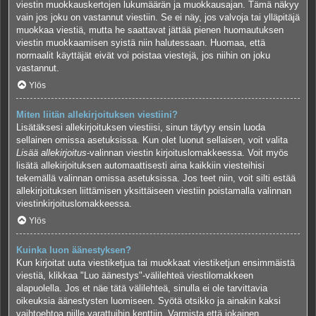
viestin muokkauskertojen lukumäärän ja muokkausajan. Tämä näkyy
vain jos joku on vastannut viestiin. Se ei näy, jos valvoja tai ylläpitäjä
muokkaa viestiä, mutta he saattavat jättää pienen huomautuksen
viestin muokkaamisen syistä niin halutessaan. Huomaa, että
normaalit käyttäjät eivät voi poistaa viestejä, jos niihin on joku
vastannut.
Ylös
Miten liitän allekirjoituksen viestiini?
Lisätäksesi allekirjoituksen viestiisi, sinun täytyy ensin luoda
sellainen omissa asetuksissa. Kun olet luonut sellaisen, voit valita
Lisää allekirjoitus
-valinnan viestin kirjoituslomakkeessa. Voit myös
lisätä allekirjoituksen automaattisesti aina kaikkiin viesteihisi
tekemällä valinnan omissa asetuksissa. Jos teet niin, voit silti estää
allekirjoituksen liittämisen yksittäiseen viestiin poistamalla valinnan
viestinkirjoituslomakkeessa.
Ylös
Kuinka luon äänestyksen?
Kun kirjoitat uuta viestiketjua tai muokkaat viestiketjun ensimmäistä
viestiä, klikkaa "Luo äänestys"-välilehteä viestilomakkeen
alapuolella. Jos et näe tätä välilehteä, sinulla ei ole tarvittavia
oikeuksia äänestysten luomiseen. Syötä otsikko ja ainakin kaksi
vaihtoehtoa niille varattuihin kenttiin. Varmista että jokainen