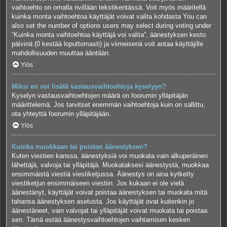
vaihtoehto on omalla rivillään tekstikentässä. Voit myös määritellä
kuinka monta vaihtoehtoa käyttäjät voivat valita kohdasta You can
also set the number of options users may select during voting under
“Kuinka monta vaihtoehtoa käyttäjä voi valita”, äänestyksen kesto
päivinä (0 kestää loputtomasti) ja viimeisenä voit antaa käyttäjille
mahdollisuuden muuttaa ääntään.
Ylös
Miksi en voi lisätä vastausvaihtoehtoja kyselyyn?
Kyselyn vastausvaihtoehtojen määrä on foorumin ylläpitäjän
määrittelemä. Jos tarvitset enemmän vaihtoehtoja kuin on sallittu,
ota yhteyttä foorumin ylläpitäjään.
Ylös
Kuinka muokkaan tai poistan äänestyksen?
Kuten viestien kanssa, äänestyksiä voi muokata vain alkuperäinen
lähettäjä, valvoja tai ylläpitäjä. Muokataksesi äänestystä, muokkaa
ensimmäistä viestiä viestiketjussa. Äänestys on aina kytketty
viestiketjun ensimmäiseen viestiin. Jos kukaan ei ole vielä
äänestänyt, käyttäjät voivat poistaa äänestyksen tai muokata mitä
tahansa äänestyksen asetusta. Jos käyttäjät ovat kuitenkin jo
äänestäneet, vain valvojat tai ylläpitäjät voivat muokata tai poistaa
sen. Tämä estää äänestysvaihtoehtojen vaihtamisen kesken