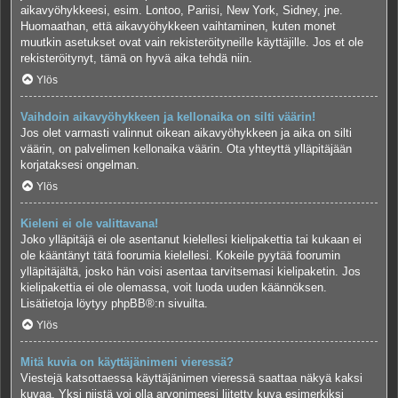
aikavyöhykkeesi, esim. Lontoo, Pariisi, New York, Sidney, jne.
Huomaathan, että aikavyöhykkeen vaihtaminen, kuten monet
muutkin asetukset ovat vain rekisteröityneille käyttäjille. Jos et ole
rekisteröitynyt, tämä on hyvä aika tehdä niin.
Ylös
Vaihdoin aikavyöhykkeen ja kellonaika on silti väärin!
Jos olet varmasti valinnut oikean aikavyöhykkeen ja aika on silti
väärin, on palvelimen kellonaika väärin. Ota yhteyttä ylläpitäjään
korjataksesi ongelman.
Ylös
Kieleni ei ole valittavana!
Joko ylläpitäjä ei ole asentanut kielellesi kielipakettia tai kukaan ei
ole kääntänyt tätä foorumia kielellesi. Kokeile pyytää foorumin
ylläpitäjältä, josko hän voisi asentaa tarvitsemasi kielipaketin. Jos
kielipakettia ei ole olemassa, voit luoda uuden käännöksen.
Lisätietoja löytyy
phpBB
®:n sivuilta.
Ylös
Mitä kuvia on käyttäjänimeni vieressä?
Viestejä katsottaessa käyttäjänimen vieressä saattaa näkyä kaksi
kuvaa. Yksi niistä voi olla arvonimeesi liitetty kuva esimerkiksi