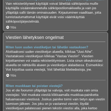
Vain rekisteröityneet käyttäjät voivat lähettää sähköpostia muille
käyttäjille sisäänrakennetulla sähköpostilomakkeella ja vain jos
ylläpitäjä sallii tämän ominaisuuden. Kirjautuminen vaaditaan, jotta
tunnistautumattomat käyttäjät eivät voisi väärinkäyttää
sähköpostijärjestelmää.
Ylös
Viestien lähetyksen ongelmat
Miten luon uuden viestiketjun tai lähetän vastauksen?
Aloittaaksesi uuden viestiketjun alueella, klikkaa "Uusi Aihe".
Vastataksesi viestiketjuun klikkaa "Vastaa Viestiin". Viestien
kirjoittaminen voi vaatia rekisteröitymisen. Lista sinun oikeuksistasi
alueella on nähtävillä alueen ja viestiketjun alalaidassa. Esimerkiksi:
Voit kirjoittaa uusia viestejä, Voit lähettää liitetiedostoja, jne.
Ylös
Miten muokkaan tai poistan viestejä?
Jos et ole foorumin ylläpitäjä tai valvoja, voit muokata vain omia
viestejäsi. Voit muokata viestiä klikkaamalla muokkaa-painiketta
haluamassasi viestissä. Joskus painike toimii vain tietyn ajan viestin
luomisen jälkeen. Jos joku on jo vastannut viestiin, löydät
viestiketjuun palatessasi pienen tekstin viestisi alla, joka kertoo