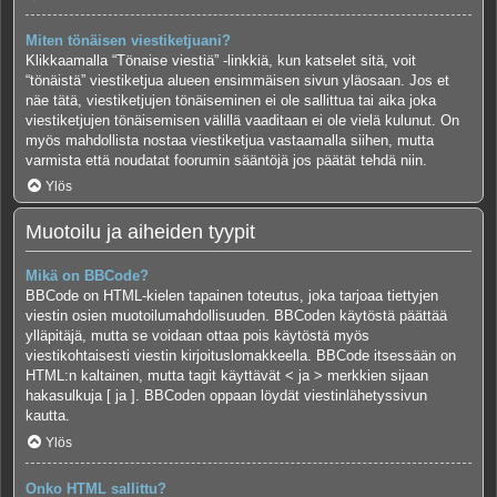
Miten tönäisen viestiketjuani?
Klikkaamalla “Tönaise viestiä” -linkkiä, kun katselet sitä, voit
“tönäistä” viestiketjua alueen ensimmäisen sivun yläosaan. Jos et
näe tätä, viestiketjujen tönäiseminen ei ole sallittua tai aika joka
viestiketjujen tönäisemisen välillä vaaditaan ei ole vielä kulunut. On
myös mahdollista nostaa viestiketjua vastaamalla siihen, mutta
varmista että noudatat foorumin sääntöjä jos päätät tehdä niin.
Ylös
Muotoilu ja aiheiden tyypit
Mikä on BBCode?
BBCode on HTML-kielen tapainen toteutus, joka tarjoaa tiettyjen
viestin osien muotoilumahdollisuuden. BBCoden käytöstä päättää
ylläpitäjä, mutta se voidaan ottaa pois käytöstä myös
viestikohtaisesti viestin kirjoituslomakkeella. BBCode itsessään on
HTML:n kaltainen, mutta tagit käyttävät < ja > merkkien sijaan
hakasulkuja [ ja ]. BBCoden oppaan löydät viestinlähetyssivun
kautta.
Ylös
Onko HTML sallittu?