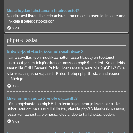
Mistä löydän lähettämäni liitetiedostot?
Nähdäksesi listan liitetiedostoistasi, mene omiin asetuksiin ja seuraa
linkkejä liitetiedostot-osioon.
Ylös
phpBB -asiat
Kuka kirjoitti tämän foorumisovelluksen?
Tämä sovellus (sen muokkaamattomassa tilassa) on tuottanut,
julkaissut ja sen tekijänoikeudet omistaa
phpBB Limited
. Se on tehty
saataville GNU General Public Licensenssin, versiolla 2 (GPL-2.0) ja
sitä voidaan jakaa vapaasti. Katso
Tietoja phpBB:stä
saadaksesi
lisätietoja.
Ylös
Miksi ominaisuutta X ei ole saatavilla?
Tämä ohjelmisto on phpBB Limitedin kirjoittama ja lisensoima. Jos
uskot, että ominaisuus tulisi lisätä, vieraile
phpBB ideakeskuksessa
,
jossa voit äänestää olemassa olevia ideoita tai lähettää uuden.
Ylös