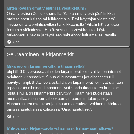
Miten löydän omat viestini ja viestiketjuni?
Omat viestisi näet klikkaamalla “Katso omia viestejäsi”-linkkiä
omissa asetuksissa tai klikkaamalla “Etsi käyttäjän viesteistä”-
linkkiä omalla profiilisivullasi tai klikkaamalla “Pikalinkit”-valikkoa
foorumin ylälaidassa. Etsiäksesi omia viestiketjuja, käytä
tarkennettua hakua ja täytä sen hakuehdot haluamallasi tavalla.
Ylös
Seuraaminen ja kirjanmerkit
Mikä ero on kirjanmerkillä ja tilaamisella?
phpBB 3.0 -versiossa aiheiden kirjanmerkit toimivat kuten internet-
selaimen kirjanmerkit. Sinua ei huomautettu jos aiheeseen tuli
päivitys. phpBB 3.1 -versiosta lähtien kirjanmerkit toimivat samaan
tapaan kuin aiheiden tilaaminen. Voit saada ilmoituksen kun aihe
josta sinulla on kirjanmerkki päivittyy. Tilaaminen puolestaan
huomauttaa sinua kun aiheeseen tai foorumiin tulee päivitys.
Huomautusten asetukset ja tilausten asetukset voidaan määrittää
omissa asetuksissa kohdassa “Omat asetukset”.
Ylös
Kuinka teen kirjanmerkin tai seuraan haluamaani aihetta?