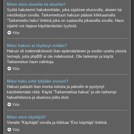
Miten etsin alueelta tai alueilta?
Syötä hakutermi hakukenttään, joka sijaitsee etusivulla, alueen tai
viestiketjun sivulla. Tarkennettuun hakuun pääset klikkaamalla
“Tarkennettu haku”-linkkiä joka on saatavilla jokaisella sivulla. Haun
sijainti voi riippua käyttämästäsi tyylistä.
Ylös
Miksi hakuni ei löytänyt mitään?
Hakusi oli todennäköisesti liian epämääräinen ja sisälsi useita yleisiä
termejä, joita phpBB ei ole indeksoinut. Ole tarkempi ja käytä
Tarkennetun haun valintoja.
Ylös
Miksi haku johti tyhjään sivuun!?
Hakusi palautti liian monta tulosta ja palvelin ei pystynyt
käsittelemään niitä. Käytä “Tarkennettua hakua” ja ole tarkempi
hakuehdoissa ja alueissa joilta etsit.
Ylös
Miten etsin käyttäjiä?
Vieraile “Käyttäjät”-sivulla ja klikkaa “Etsi käyttäjä”-linkkiä.
Ylös