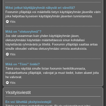
Miksi jotkut käyttäjäryhmät näkyvät eri väreillä?
Foorumin ylläpitäjä voi määritellä tietyn käyttäjäryhmän jäsenille värin
joka helpottaa kyseisen käyttäjäryhmän jäsenten tunnistamista.
Ylös
Mikä on “oletusryhmä”?
Jos olet useamman kuin yhden käyttäjäryhmän jäsen,
oletusryhmääsi käytetään määriteltäessä sinun kohdallasi
käytettävää ryhmäväriä ja titteliä. Foorumin ylläpitäjä saattaa antaa
sinulle oikeudet vaihtaa oletusryhmääsi omista asetuksista.
Ylös
Mikä on “Tiimi” linkki?
Tämä sivu näyttää sinulle listan foorumin henkilökunnasta,
mukaanluettuna ylläpitäjät, valvojat ja muut tiedot, kuten alueet joita
he valvovat.
Ylös
Yksityisviestit
En voi lähettää yksityisviestejä!