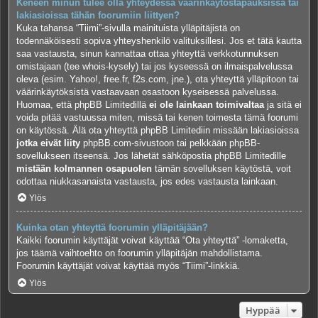
Keneen minun tulee olla yhteydessä väärinkäytöstapauksissa tai
lakiasioissa tähän foorumiin liittyen?
Kuka tahansa “Tiimi”-sivulla mainituista ylläpitäjistä on
todennäköisesti sopiva yhteyshenkilö valituksillesi. Jos et tätä kautta
saa vastausta, sinun kannattaa ottaa yhteyttä verkkotunnuksen
omistajaan (tee
whois-kysely
) tai jos kyseessä on ilmaispalvelussa
oleva (esim. Yahoo!, free.fr, f2s.com, jne.), ota yhteyttä ylläpitoon tai
väärinkäytöksistä vastaavaan osastoon kyseisessä palvelussa.
Huomaa, että phpBB Limitedillä
ei ole lainkaan toimivaltaa
ja sitä ei
voida pitää vastuussa miten, missä tai kenen toimesta tämä foorumi
on käytössä. Älä ota yhteyttä phpBB Limitediin missään lakiasioissa
jotka eivät liity
phpBB.com-sivustoon tai pelkkään phpBB-
sovellukseen itseensä. Jos lähetät sähköpostia phpBB Limitedille
mistään kolmannen osapuolen
tämän sovelluksen käytöstä, voit
odottaa niukkasanaista vastausta, jos edes vastausta lainkaan.
Ylös
Kuinka otan yhteyttä foorumin ylläpitäjään?
Kaikki foorumin käyttäjät voivat käyttää “Ota yhteyttä” -lomaketta,
jos täämä vaihtoehto on foorumin ylläpitäjän mahdollistama.
Foorumin käyttäjät voivat käyttää myös “Tiimi”-linkkiä.
Ylös
Hyppää