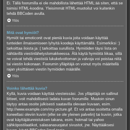
Ei. Tällä foorumilla ei ole mahdollista lähettää HTML:ää siten, että se
toimisi HTML-koodina. Yleisimmät HTML-muotoilut voi kuitenkin
tehdä BBCoden avulla.
Ylös
Mitä ovat hymiöt?
Hymiöt tai emoticonit ovat pieniä kuvia joita voidaan käyttää
tunteiden ilmaisemiseen lyhyitä koodeja käyttämällä. Esimerkiksi :)
tarkoittaa iloista ja :( tarkoittaa surullista. Hymiöiden täysi lista on
nähtävillä viestinlähetyslomakkeessa. Älä käytä hymiöitä liikaa, sillä
ne voivat tehdä viestistä lukukelvottoman ja valvoja voi poistaa niitä
tai viestin kokonaan. Foorumin ylläpitäjä on voinut myös määritellä
rajan yksittäisen viestin hymiöiden määrälle.
Ylös
Voinko lähettää kuvia?
Kyllä, kuvia voidaan käyttää viesteissäsi. Jos ylläpitäjä on sallinut
liitteet, voit mahdollisesti ladata kuvan foorumille. Muutoin sinun
täytyy antaa osoite julkisesti saatavilla olevaan kuvaan, esim.
http://www.example.com/my-picture.gif. Et voi antaa osoitetta omalla
koneellasi oleviin kuviin (ellei se ole yleinen palvelin) tai kuviin, jotka
ovat käyttäjätunnistuksen takana, esim. hotmail tai yahoo
sähköpostilaatikot, salasanasuojatut sivustot, jne. Näyttääksesi