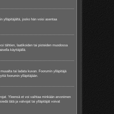
in ylläpitäjältä, josko hän voisi asentaa
ksi tähtien, laatikoiden tai pisteiden muodossa
isella käyttäjällä.
a muualta tai ladata kuvan. Foorumin ylläpitäjä
yttä foorumin ylläpitäjään.
valvojat. Yleensä et voi vaihtaa minkään arvonimen
edä tätä ja valvojat tai ylläpitäjät voivat