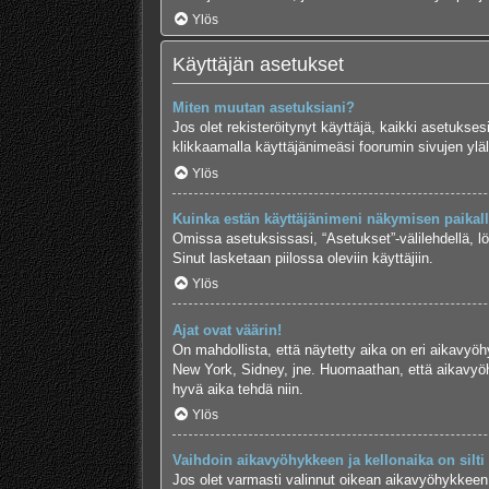
Ylös
Käyttäjän asetukset
Miten muutan asetuksiani?
Jos olet rekisteröitynyt käyttäjä, kaikki asetukse
klikkaamalla käyttäjänimeäsi foorumin sivujen yläl
Ylös
Kuinka estän käyttäjänimeni näkymisen paikalla
Omissa asetuksissasi, “Asetukset”-välilehdellä, l
Sinut lasketaan piilossa oleviin käyttäjiin.
Ylös
Ajat ovat väärin!
On mahdollista, että näytetty aika on eri aikavyö
New York, Sidney, jne. Huomaathan, että aikavyöhy
hyvä aika tehdä niin.
Ylös
Vaihdoin aikavyöhykkeen ja kellonaika on silti 
Jos olet varmasti valinnut oikean aikavyöhykkeen j