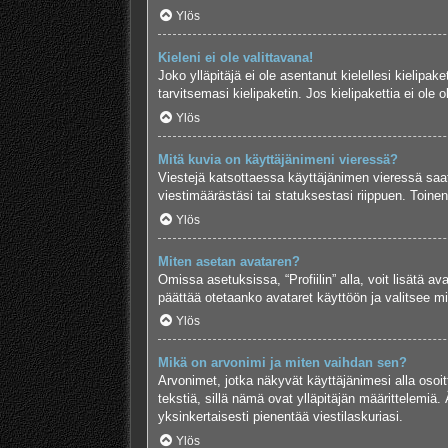
Ylös
Kieleni ei ole valittavana!
Joko ylläpitäjä ei ole asentanut kielellesi kielipak
tarvitsemasi kielipaketin. Jos kielipakettia ei ol
Ylös
Mitä kuvia on käyttäjänimeni vieressä?
Viestejä katsottaessa käyttäjänimen vieressä saatt
viestimäärästäsi tai statuksestasi riippuen. Toinen
Ylös
Miten asetan avataren?
Omissa asetuksissa, “Profiilin” alla, voit lisätä a
päättää otetaanko avataret käyttöön ja valitsee mit
Ylös
Mikä on arvonimi ja miten vaihdan sen?
Arvonimet, jotka näkyvät käyttäjänimesi alla osoitt
tekstiä, sillä nämä ovat ylläpitäjän määrittelemiä. 
yksinkertaisesti pienentää viestilaskuriasi.
Ylös