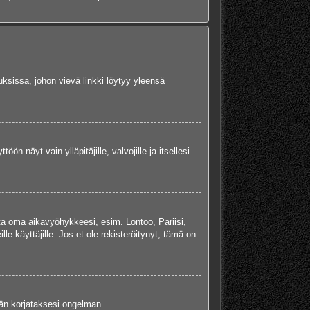
uksissa, johon vievä linkki löytyy yleensä
ön näyt vain ylläpitäjille, valvojille ja itsellesi.
ta oma aikavyöhykkeesi, esim. Lontoo, Pariisi,
 käyttäjille. Jos et ole rekisteröitynyt, tämä on
jään korjataksesi ongelman.