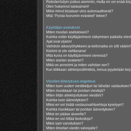
Rekisteröidyin joskus aiemmin, mutta en voi enää kir
Olen hukannut salasanani!
Miksi minut kirjataan ulos automaattisesti?
Mitä “Poista foorumin evästeet” tekee?
Käyttäjän asetukset
Miten muutan asetuksiani?
Kuinka estän käyttäjänimeni näkymisen paikalla olevi
Ajat ovat väärin!
Vaihdoin aikavyöhykkeen ja kellonaika on silti väärin!
Kieleni ei ole valittavana!
Mitä kuvia on käyttäjänimeni vieressä?
Miten asetan avataren?
Mikä on arvonimi ja miten vaihdan sen?
Kun klikkaan sähköpostilinkkiä, minua pyydetään ki
Viestien lähetyksen ongelmat
Miten luon uuden viestiketjun tai lähetän vastauksen
Miten muokkaan tai poistan viestejä?
Miten liitän allekirjoituksen viestiini?
Kuinka luon äänestyksen?
Miksi en voi lisätä vastausvaihtoehtoja kyselyyn?
Kuinka muokkaan tai poistan äänestyksen?
Miksi en pääse alueelle?
Miksi en voi liittää tiedostoja?
Miksi sain varoituksen?
Miten ilmoitan viestin valvojalle?