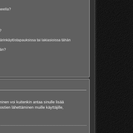
lueella?
?
rinkäytöstapauksissa tai lakiasioissa tähän
ään?
minen voi kuitenkin antaa sinulle lisää
stien lähettäminen muille käyttäjille,