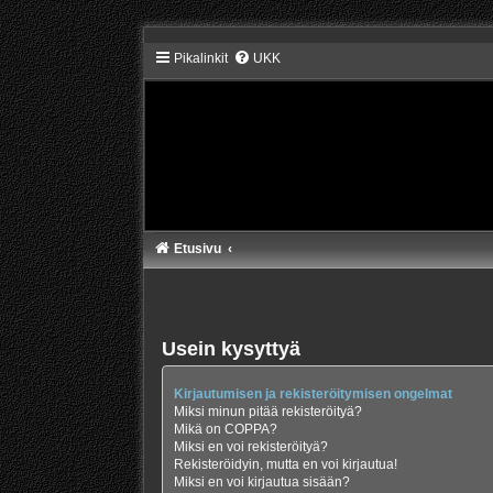
Pikalinkit
UKK
Etusivu
Usein kysyttyä
Kirjautumisen ja rekisteröitymisen ongelmat
Miksi minun pitää rekisteröityä?
Mikä on COPPA?
Miksi en voi rekisteröityä?
Rekisteröidyin, mutta en voi kirjautua!
Miksi en voi kirjautua sisään?