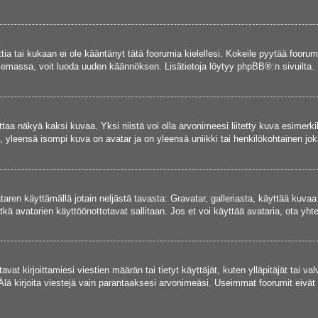
ettia tai kukaan ei ole kääntänyt tätä foorumia kielellesi. Kokeile pyytää foorum
e olemassa, voit luoda uuden käännöksen. Lisätietoja löytyy
phpBB
®:n sivuilta.
aa näkyä kaksi kuvaa. Yksi niistä voi olla arvonimeesi liitetty kuva esimerki
, yleensä isompi kuva on avatar ja on yleensä uniikki tai henkilökohtainen joka
vataren käyttämällä jotain neljästä tavasta: Gravatar, galleriasta, käyttää kuva
kä avatarien käyttöönottotavat sallitaan. Jos et voi käyttää avataria, ota yhte
avat kirjoittamiesi viestien määrän tai tietyt käyttäjät, kuten ylläpitäjät tai 
Älä kirjoita viestejä vain parantaaksesi arvonimeäsi. Useimmat foorumit eivät si