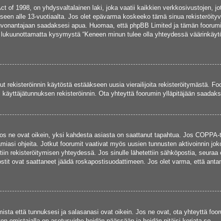
 of 1998, on yhdysvaltalainen laki, joka vaatii kaikkien verkkosivustojen, jotk
miseen alle 13-vuotiaalta. Jos olet epävarma koskeeko tämä sinua rekisteröityvä
euvonantajaan saadaksesi apua. Huomaa, että phpBB Limited ja tämän foorumin 
a, lukuunottamatta kysymystä “Keneen minun tulee olla yhteydessä väärinkäytö
ut rekisteröinnin käytöstä estääkseen uusia vierailijoita rekisteröitymästä. F
asi käyttäjätunnuksen rekisteröinnin. Ota yhteyttä foorumin ylläpitäjään saadak
os ne ovat oikein, yksi kahdesta asiasta on saattanut tapahtua. Jos COPPA-tuk
miasi ohjeita. Jotkut foorumit vaativat myös uusien tunnusten aktivoinnin joko
tiin rekisteröitymisen yhteydessä. Jos sinulle lähetettiin sähköpostia, seuraa 
stit ovat saattaneet jäädä roskapostisuodattimeen. Jos olet varma, että antama
ta että tunnuksesi ja salasanasi ovat oikein. Jos ne ovat, ota yhteyttä fooru
ton omistajalla on asetusvirhe heidän päässään ja heidän pitäisi korjata se.