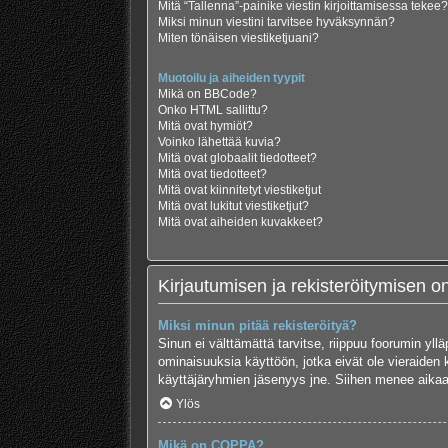
Mitä “Tallenna”-painike viestin kirjoittamisessa tekee?
Miksi minun viestini tarvitsee hyväksynnän?
Miten tönäisen viestiketjuani?
Muotoilu ja aiheiden tyypit
Mikä on BBCode?
Onko HTML sallittu?
Mitä ovat hymiöt?
Voinko lähettää kuvia?
Mitä ovat globaalit tiedotteet?
Mitä ovat tiedotteet?
Mitä ovat kiinnitetyt viestiketjut
Mitä ovat lukitut viestiketjut?
Mitä ovat aiheiden kuvakkeet?
Kirjautumisen ja rekisteröitymisen 
Miksi minun pitää rekisteröityä?
Sinun ei välttämättä tarvitse, riippuu foorumin yllä
ominaisuuksia käyttöön, jotka eivät ole vieraiden 
käyttäjäryhmien jäsenyys jne. Siihen menee aikaa
Ylös
Mikä on COPPA?