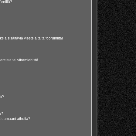
äreillä?
iä sisältäviä viestejä tältä foorumilta!
vereista tai vihamiehistä
ni?
la?
aluamaani aihetta?