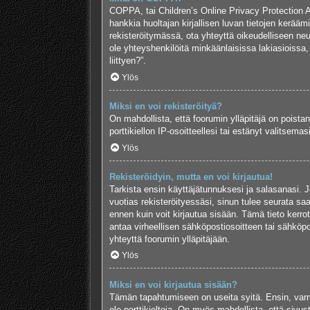
COPPA, tai Children’s Online Privacy Protection Act
hankkia huoltajan kirjallisen luvan tietojen kerää
rekisteröitymässä, ota yhteyttä oikeudelliseen n
ole yhteyshenkilöitä minkäänlaisissa lakiasioiss
liittyen?”.
Ylös
Miksi en voi rekisteröityä?
On mahdollista, että foorumin ylläpitäjä on poistan
porttikiellon IP-osoitteellesi tai estänyt valitsem
Ylös
Rekisteröidyin, mutta en voi kirjautua!
Tarkista ensin käyttäjätunnuksesi ja salasanasi. J
vuotias rekisteröityessäsi, sinun tulee seurata saa
ennen kuin voit kirjautua sisään. Tämä tieto kerrot
antaa virheellisen sähköpostiosoitteen tai sähköpo
yhteyttä foorumin ylläpitäjään.
Ylös
Miksi en voi kirjautua sisään?
Tämän tapahtumiseen on useita syitä. Ensin, varmis
ole porttikieltoja. On myös mahdollista, että sivus