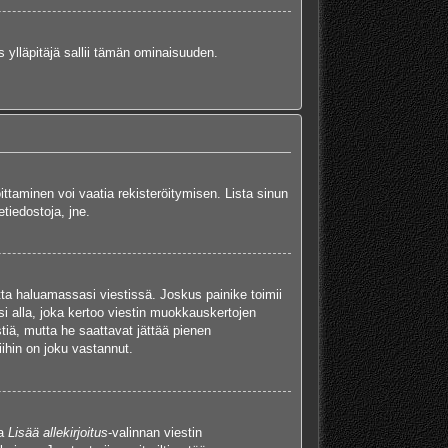
s ylläpitäjä sallii tämän ominaisuuden.
oittaminen voi vaatia rekisteröitymisen. Lista sinun
etiedostoja, jne.
tta haluamassasi viestissä. Joskus painike toimii
isi alla, joka kertoo viestin muokkauskertojen
tiä, mutta he saattavat jättää pienen
ihin on joku vastannut.
ta
Lisää allekirjoitus
-valinnan viestin