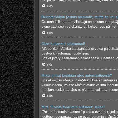
Ylös
Rekisteröidyin joskus aiemmin, mutta en voi e
On mahdollista, että ylläpitäjä on poistanut käyttäj
pienentääkseen tietokantansa kokoa. Jos näin on kä
Ylös
Olen hukannut salasanani!
Älä panikoi! Vaikka salasanaasi ei voida palauttaa
pystyä kirjautumaan uudelleen.
Jos et pysty asettamaan salasanaasi uudelleen, ot
Ylös
Miksi minut kirjataan ulos automaattisesti?
Jos et valitse
Muista minut
-laatikkoa kirjautuess
kirjautuneena, valitse
Muista minut
-valinta kirjau
tietokoneluokassa. Jos et näe tätä valintaa, foor
Ylös
Mitä “Poista foorumin evästeet” tekee?
“Poista foorumin evästeet” poistaa evästeet, jotka
luettujen seurantaa, jos ne ovat foorumin ylläpitä