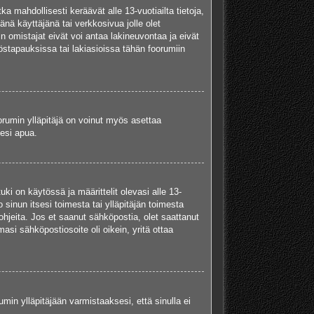
a mahdollisesti keräävät alle 13-vuotiailta tietoja,
nä käyttäjänä tai verkkosivua jolle olet
omistajat eivät voi antaa lakineuvontaa ja eivät
stapauksissa tai lakiasioissa tähän foorumiin
oorumin ylläpitäjä on voinut myös asettaa
sesi apua.
i on käytössä ja määrittelit olevasi alle 13-
 sinun itsesi toimesta tai ylläpitäjän toimesta
ohjeita. Jos et saanut sähköpostia, olet saattanut
si sähköpostiosoite oli oikein, yritä ottaa
min ylläpitäjään varmistaaksesi, että sinulla ei