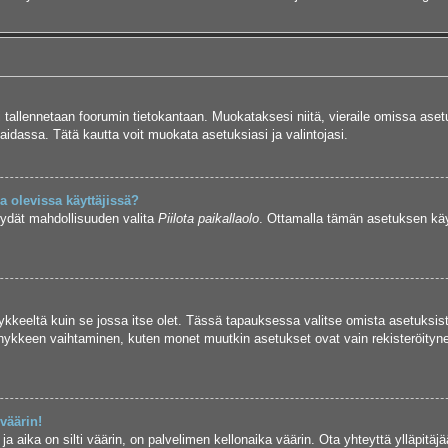
si tallennetaan foorumin tietokantaan. Muokataksesi niitä, vieraile omissa aset
aidassa. Tätä kautta voit muokata asetuksiasi ja valintojasi.
 olevissa käyttäjissä?
öydät mahdollisuuden valita
Piilota paikallaolo
. Ottamalla tämän asetuksen käyttö
hykkeeltä kuin se jossa itse olet. Tässä tapauksessa valitse omista asetuksis
kkeen vaihtaminen, kuten monet muutkin asetukset ovat vain rekisteröityneille
väärin!
a aika on silti väärin, on palvelimen kellonaika väärin. Ota yhteyttä ylläpitä