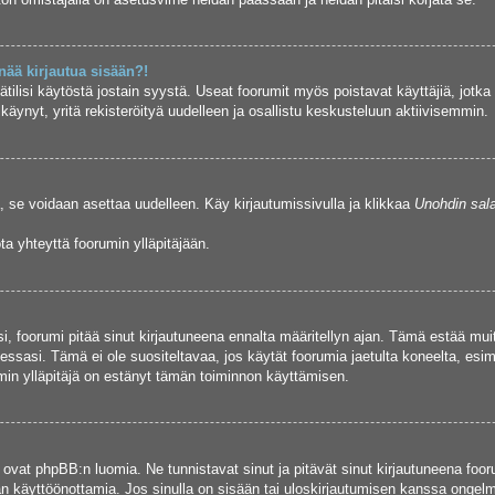
nää kirjautua sisään?!
ätilisi käytöstä jostain syystä. Useat foorumit myös poistavat käyttäjiä, jotka 
ynyt, yritä rekisteröityä uudelleen ja osallistu keskusteluun aktiivisemmin.
, se voidaan asettaa uudelleen. Käy kirjautumissivulla ja klikkaa
Unohdin sal
a yhteyttä foorumin ylläpitäjään.
asi, foorumi pitää sinut kirjautuneena ennalta määritellyn ajan. Tämä estää m
tuessasi. Tämä ei ole suositeltavaa, jos käytät foorumia jaetulta koneelta, esim
umin ylläpitäjä on estänyt tämän toiminnon käyttämisen.
 ovat phpBB:n luomia. Ne tunnistavat sinut ja pitävät sinut kirjautuneena foor
jän käyttöönottamia. Jos sinulla on sisään tai uloskirjautumisen kanssa ongel