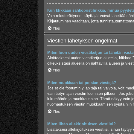
Kun klikkaan sähköpostilinkkiä, minua pyydet
Vain rekisteröityneet käyttäjät voivat lähettää säh
Kirjautuminen vaaditaan, jotta tunnistautumattomat
Ylös
Viestien lähetyksen ongelmat
Miten luon uuden viestiketjun tai lähetän vast
Aloittaaksesi uuden viestiketjun alueella, klikkaa 
oikeuksistasi alueella on nähtävillä alueen ja viesti
Ylös
Miten muokkaan tai poistan viestejä?
Jos et ole foorumin ylläpitäjä tai valvoja, voit m
vain tietyn ajan viestin luomisen jälkeen. Jos joku
lukumäärän ja muokkausajan. Tämä näkyy vain jos j
huomautuksen viestin muokkaamisen syistä niin hal
Ylös
Miten liitän allekirjoituksen viestiini?
Lisätäksesi allekirjoituksen viestiisi, sinun täyty