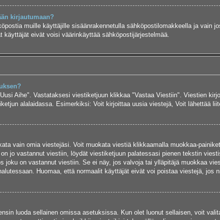
ään kirjautumaan?
köpostia muille käyttäjille sisäänrakennetulla sähköpostilomakkeella ja vain jo
 käyttäjät eivät voisi väärinkäyttää sähköpostijärjestelmää.
auksen?
"Uusi Aihe". Vastataksesi viestiketjuun klikkaa "Vastaa Viestiin". Viestien kirj
ketjun alalaidassa. Esimerkiksi: Voit kirjoittaa uusia viestejä, Voit lähettää liit
uokata vain omia viestejäsi. Voit muokata viestiä klikkaamalla muokkaa-painike
 on jo vastannut viestiin, löydät viestiketjuun palatessasi pienen tekstin viest
oku on vastannut viestiin. Se ei näy, jos valvoja tai ylläpitäjä muokkaa vies
utessaan. Huomaa, että normaalit käyttäjät eivät voi poistaa viestejä, jos ni
y ensin luoda sellainen omissa asetuksissa. Kun olet luonut sellaisen, voit vali