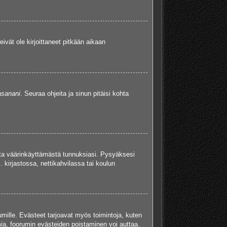
eivät ole kirjoittaneet pitkään aikaan
asanani
. Seuraa ohjeita ja sinun pitäisi kohta
uita väärinkäyttämästä tunnuksiasi. Pysyäksesi
. kirjastossa, nettikahvilassa tai koulun
umille. Evästeet tarjoavat myös toimintoja, kuten
mia, foorumin evästeiden poistaminen voi auttaa.