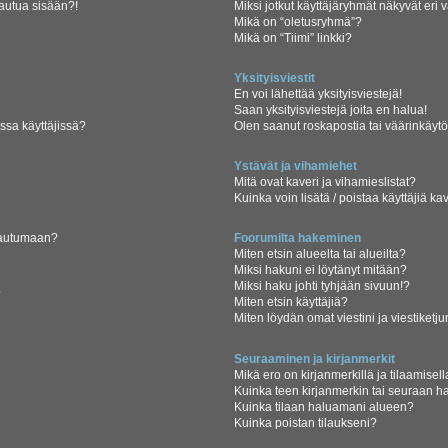
jautua sisään?!
Miksi jotkut käyttäjäryhmät näkyvät eri v
Mikä on “oletusryhmä”?
Mikä on “Tiimi” linkki?
Yksityisviestit
En voi lähettää yksityisviestejä!
Saan yksityisviestejä joita en halua!
ssa käyttäjissä?
Olen saanut roskapostia tai väärinkäytöks
Ystävät ja vihamiehet
Mitä ovat kaveri ja vihamieslistat?
Kuinka voin lisätä / poistaa käyttäjiä ka
rjautumaan?
Foorumilta hakeminen
Miten etsin alueelta tai alueilta?
Miksi hakuni ei löytänyt mitään?
Miksi haku johti tyhjään sivuun!?
?
Miten etsin käyttäjiä?
Miten löydän omat viestini ja viestiketju
Seuraaminen ja kirjanmerkit
Mikä ero on kirjanmerkillä ja tilaamisel
Kuinka teen kirjanmerkin tai seuraan h
Kuinka tilaan haluamani alueen?
Kuinka poistan tilaukseni?