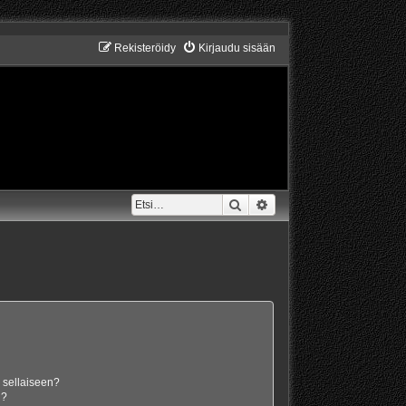
Rekisteröidy
Kirjaudu sisään
Etsi
Tarkennettu haku
n sellaiseen?
i?