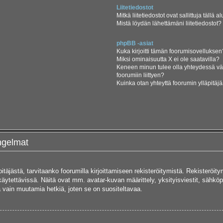
Liitetiedostot
Mitkä liitetiedostot ovat sallittuja tällä a
Mistä löydän lähettämäni liitetiedostot?
phpBB -asiat
Kuka kirjoitti tämän foorumisovelluksen
Miksi ominaisuutta X ei ole saatavilla?
Keneen minun tulee olla yhteydessä vää
foorumiin liittyen?
Kuinka otan yhteyttä foorumin ylläpitäj
ongelmat
pitäjästä, tarvitaanko foorumilla kirjoittamiseen rekisteröitymistä. Rekisteröity
käytettävissä. Näitä ovat mm. avatar-kuvan määrittely, yksityisviestit, sähköpo
 vain muutamia hetkiä, joten se on suositeltavaa.