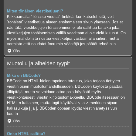
Miten tönäisen viestiketjuani?
Klikkaamalla “Tönaise viestiä” -linkkiä, kun katselet sitä, voit
“tönäistä” viestiketjua alueen ensimmäisen sivun yläosaan. Jos et
näe tätä, viestiketjujen tönäiseminen ei ole sallittua tai aika joka
viestiketjujen tönäisemisen välillä vaaditaan ei ole vielä kulunut. On
myös mahdollista nostaa viestiketjua vastaamalla siihen, mutta
varmista että noudatat foorumin sääntöjä jos päätät tehdä niin.
Ylös
Muotoilu ja aiheiden tyypit
Mikä on BBCode?
BBCode on HTML-kielen tapainen toteutus, joka tarjoaa tiettyjen
viestin osien muotoilumahdollisuuden. BBCoden käytöstä päättää
ylläpitäjä, mutta se voidaan ottaa pois käytöstä myös
viestikohtaisesti viestin kirjoituslomakkeella. BBCode itsessään on
HTML:n kaltainen, mutta tagit käyttävät < ja > merkkien sijaan
hakasulkuja [ ja ]. BBCoden oppaan löydät viestinlähetyssivun
kautta.
Ylös
Onko HTML sallittu?