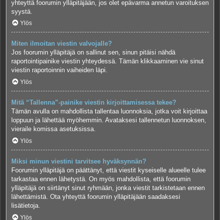
yhteyttä foorumin ylläpitäjään, jos olet epävarma annetun varoituksen
syystä.
Ylös
Miten ilmoitan viestin valvojalle?
Jos foorumin ylläpitäjä on sallinut sen, sinun pitäisi nähdä
raportointipainike viestin yhteydessä. Tämän klikkaaminen vie sinut
viestin raportoinnin vaiheiden läpi.
Ylös
Mitä “Tallenna”-painike viestin kirjoittamisessa tekee?
Tämän avulla on mahdollista tallentaa luonnoksia, jotka voit kirjoittaa
loppuun ja lähettää myöhemmin. Avataksesi tallennetun luonnoksen,
vieraile komissa asetuksissa.
Ylös
Miksi minun viestini tarvitsee hyväksynnän?
Foorumin ylläpitäjä on päättänyt, että viestit kyseiselle alueelle tulee
tarkastaa ennen lähetystä. On myös mahdollista, että foorumin
ylläpitäjä on siirtänyt sinut ryhmään, jonka viestit tarkistetaan ennen
lähettämistä. Ota yhteyttä foorumin ylläpitäjään saadaksesi
lisätietoja.
Ylös