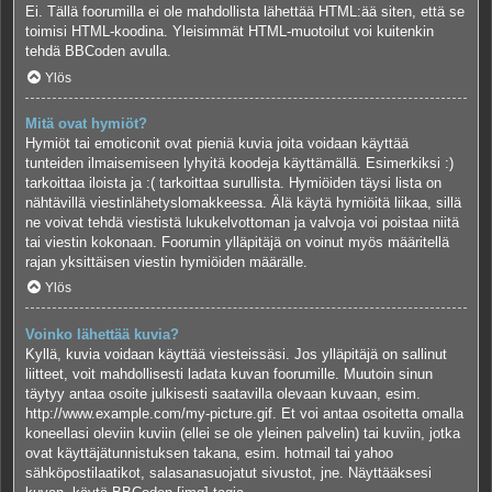
Ei. Tällä foorumilla ei ole mahdollista lähettää HTML:ää siten, että se
toimisi HTML-koodina. Yleisimmät HTML-muotoilut voi kuitenkin
tehdä BBCoden avulla.
Ylös
Mitä ovat hymiöt?
Hymiöt tai emoticonit ovat pieniä kuvia joita voidaan käyttää
tunteiden ilmaisemiseen lyhyitä koodeja käyttämällä. Esimerkiksi :)
tarkoittaa iloista ja :( tarkoittaa surullista. Hymiöiden täysi lista on
nähtävillä viestinlähetyslomakkeessa. Älä käytä hymiöitä liikaa, sillä
ne voivat tehdä viestistä lukukelvottoman ja valvoja voi poistaa niitä
tai viestin kokonaan. Foorumin ylläpitäjä on voinut myös määritellä
rajan yksittäisen viestin hymiöiden määrälle.
Ylös
Voinko lähettää kuvia?
Kyllä, kuvia voidaan käyttää viesteissäsi. Jos ylläpitäjä on sallinut
liitteet, voit mahdollisesti ladata kuvan foorumille. Muutoin sinun
täytyy antaa osoite julkisesti saatavilla olevaan kuvaan, esim.
http://www.example.com/my-picture.gif. Et voi antaa osoitetta omalla
koneellasi oleviin kuviin (ellei se ole yleinen palvelin) tai kuviin, jotka
ovat käyttäjätunnistuksen takana, esim. hotmail tai yahoo
sähköpostilaatikot, salasanasuojatut sivustot, jne. Näyttääksesi