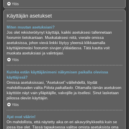
Ylös
Käyttäjän asetukset
Miten muutan asetuksiani?
Jos olet rekisteröitynyt käyttäjä, kaikki asetuksesi tallennetaan
foorumin tietokantaan. Muokataksesi niitä, vieraile omissa
asetuksissa, johon vievä linkki löytyy yleensä klikkaamalla
käyttäjänimeäsi foorumin sivujen ylälaidassa. Tätä kautta voit
muokata asetuksiasi ja valintojasi.
Ylös
Kuinka estän käyttäjänimeni näkymisen paikalla olevissa
käyttäjissä?
Omissa asetuksissasi, “Asetukset”-välilehdellä, löydät
mahdollisuuden valita
Piilota paikallaolo
. Ottamalla tämän asetuksen
käyttöön näyt vain ylläpitäjille, valvojille ja itsellesi. Sinut lasketaan
piilossa oleviin käyttäjiin.
Ylös
Ajat ovat väärin!
On mahdollista, että näytetty aika on eri aikavyöhykkeeltä kuin se
jossa itse olet. Tässä tapauksessa valitse omista asetuksista oma