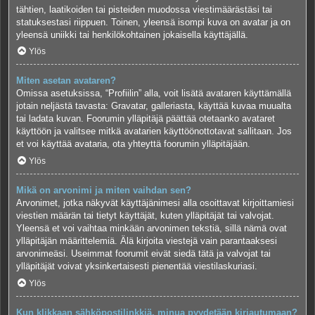
tähtien, laatikoiden tai pisteiden muodossa viestimäärästäsi tai
statuksestasi riippuen. Toinen, yleensä isompi kuva on avatar ja on
yleensä uniikki tai henkilökohtainen jokaisella käyttäjällä.
Ylös
Miten asetan avataren?
Omissa asetuksissa, “Profiilin” alla, voit lisätä avataren käyttämällä
jotain neljästä tavasta: Gravatar, galleriasta, käyttää kuvaa muualta
tai ladata kuvan. Foorumin ylläpitäjä päättää otetaanko avataret
käyttöön ja valitsee mitkä avatarien käyttöönottotavat sallitaan. Jos
et voi käyttää avataria, ota yhteyttä foorumin ylläpitäjään.
Ylös
Mikä on arvonimi ja miten vaihdan sen?
Arvonimet, jotka näkyvät käyttäjänimesi alla osoittavat kirjoittamiesi
viestien määrän tai tietyt käyttäjät, kuten ylläpitäjät tai valvojat.
Yleensä et voi vaihtaa minkään arvonimen tekstiä, sillä nämä ovat
ylläpitäjän määrittelemiä. Älä kirjoita viestejä vain parantaaksesi
arvonimeäsi. Useimmat foorumit eivät siedä tätä ja valvojat tai
ylläpitäjät voivat yksinkertaisesti pienentää viestilaskuriasi.
Ylös
Kun klikkaan sähköpostilinkkiä, minua pyydetään kirjautumaan?