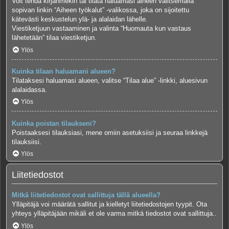
Voit tehdä kirjanmekin tai tilata haluamasi aiheen valitsemalla
sopivan linkin “Aiheen työkalut” -valikossa, joka on sijoitettu
kätevästi keskustelun ylä- ja alalaidan lähelle.
Viestiketjuun vastaaminen ja valinta “Huomauta kun vastaus
lähetetään” tilaa viestiketjun.
Ylös
Kuinka tilaan haluamani alueen?
Tilataksesi haluamasi alueen, valitse “Tilaa alue” -linkki, aluesivun
alalaidassa.
Ylös
Kuinka poistan tilaukseni?
Poistaaksesi tilauksiasi, mene omiin asetuksiisi ja seuraa linkkejä
tilauksiisi.
Ylös
Liitetiedostot
Mitkä liitetiedostot ovat sallittuja tällä alueella?
Ylläpitäjä voi määrätä sallitut ja kielletyt liitetiedostojen tyypit. Ota
yhteys ylläpitäjään mikäli et ole varma mitkä tiedostot ovat sallittuja..
Ylös