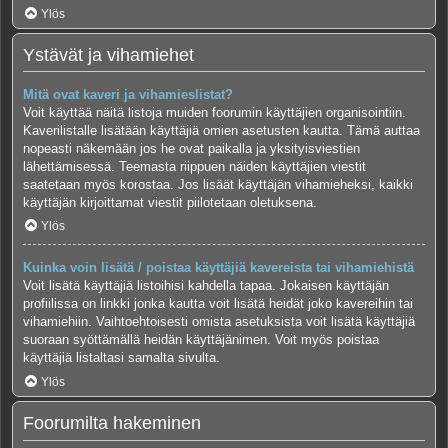
Ylös
Ystävät ja vihamiehet
Mitä ovat kaveri ja vihamieslistat?
Voit käyttää näitä listoja muiden foorumin käyttäjien organisointiin.
Kaverilistalle lisätään käyttäjiä omien asetusten kautta. Tämä auttaa
nopeasti näkemään jos he ovat paikalla ja yksityisviestien
lähettämisessä. Teemasta riippuen näiden käyttäjien viestit
saatetaan myös korostaa. Jos lisäät käyttäjän vihamieheksi, kaikki
käyttäjän kirjoittamat viestit piilotetaan oletuksena.
Ylös
Kuinka voin lisätä / poistaa käyttäjiä kavereista tai vihamiehistä
Voit lisätä käyttäjiä listoihisi kahdella tapaa. Jokaisen käyttäjän
profiilissa on linkki jonka kautta voit lisätä heidät joko kavereihin tai
vihamiehiin. Vaihtoehtoisesti omista asetuksista voit lisätä käyttäjiä
suoraan syöttämällä heidän käyttäjänimen. Voit myös poistaa
käyttäjiä listaltasi samalta sivulta.
Ylös
Foorumilta hakeminen