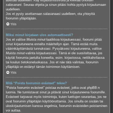
asettaa uudelleen. Käy kirjautumissivulla ja klikkaa
Unohdin
salasanani
. Seuraa ohjeita ja sinun pitäisi kohta pystyä kirjautumaan
uudelleen.
Jos et pysty asettamaan salasanaasi uudelleen, ota yhteyttä
foorumin ylläpitäjään.
Ylös
Miksi minut kirjataan ulos automaattisesti?
Jos et valitse
Muista minut
-laatikkoa kirjautuessasi, foorumi pitää
sinut kirjautuneena ennalta määritellyn ajan. Tämä estää muita
väärinkäyttämästä tunnuksiasi. Pysyäksesi kirjautuneena, valitse
Muista minut
-valinta kirjautuessasi. Tämä ei ole suositeltavaa, jos
käytät foorumia jaetulta koneelta, esim. kirjastossa, nettikahvilassa
tai koulun tietokoneluokassa. Jos et näe tätä valintaa, foorumin
ylläpitäjä on estänyt tämän toiminnon käyttämisen.
Ylös
Mitä “Poista foorumin evästeet” tekee?
“Poista foorumin evästeet” poistaa evästeet, jotka ovat phpBB:n
luomia. Ne tunnistavat sinut ja pitävät sinut kirjautuneena foorumille.
Evästeet tarjoavat myös toimintoja, kuten luettujen seurantaa, jos ne
ovat foorumin ylläpitäjän käyttöönottamia. Jos sinulla on sisään tai
uloskirjautumisen kanssa ongelmia, foorumin evästeiden poistaminen
voi auttaa.