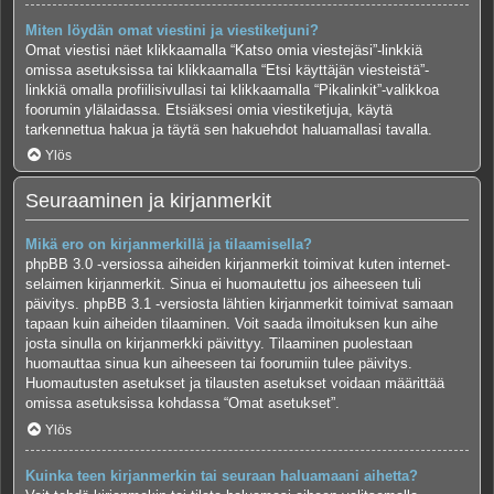
Miten löydän omat viestini ja viestiketjuni?
Omat viestisi näet klikkaamalla “Katso omia viestejäsi”-linkkiä
omissa asetuksissa tai klikkaamalla “Etsi käyttäjän viesteistä”-
linkkiä omalla profiilisivullasi tai klikkaamalla “Pikalinkit”-valikkoa
foorumin ylälaidassa. Etsiäksesi omia viestiketjuja, käytä
tarkennettua hakua ja täytä sen hakuehdot haluamallasi tavalla.
Ylös
Seuraaminen ja kirjanmerkit
Mikä ero on kirjanmerkillä ja tilaamisella?
phpBB 3.0 -versiossa aiheiden kirjanmerkit toimivat kuten internet-
selaimen kirjanmerkit. Sinua ei huomautettu jos aiheeseen tuli
päivitys. phpBB 3.1 -versiosta lähtien kirjanmerkit toimivat samaan
tapaan kuin aiheiden tilaaminen. Voit saada ilmoituksen kun aihe
josta sinulla on kirjanmerkki päivittyy. Tilaaminen puolestaan
huomauttaa sinua kun aiheeseen tai foorumiin tulee päivitys.
Huomautusten asetukset ja tilausten asetukset voidaan määrittää
omissa asetuksissa kohdassa “Omat asetukset”.
Ylös
Kuinka teen kirjanmerkin tai seuraan haluamaani aihetta?