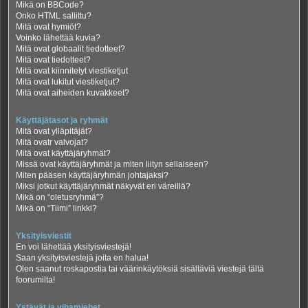
Mikä on BBCode?
Onko HTML sallittu?
Mitä ovat hymiöt?
Voinko lähettää kuvia?
Mitä ovat globaalit tiedotteet?
Mitä ovat tiedotteet?
Mitä ovat kiinnitetyt viestiketjut
Mitä ovat lukitut viestiketjut?
Mitä ovat aiheiden kuvakkeet?
Käyttäjätasot ja ryhmät
Mitä ovat ylläpitäjät?
Mitä ovatr valvojat?
Mitä ovat käyttäjäryhmät?
Missä ovat käyttäjäryhmät ja miten liityn sellaiseen?
Miten pääsen käyttäjäryhmän johtajaksi?
Miksi jotkut käyttäjäryhmät näkyvät eri väreillä?
Mikä on “oletusryhmä”?
Mikä on “Tiimi” linkki?
Yksityisviestit
En voi lähettää yksityisviestejä!
Saan yksityisviestejä joita en halua!
Olen saanut roskapostia tai väärinkäytöksiä sisältäviä viestejä tältä
foorumilta!
Ystävät ja vihamiehet