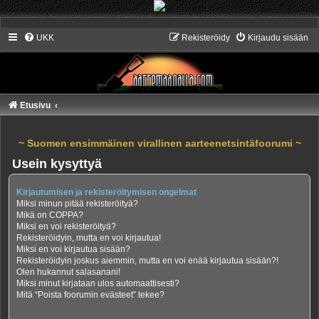
UKK
Rekisteröidy
Kirjaudu sisään
Etusivu
~ Suomen ensimmäinen virallinen aarteenetsintäfoorumi ~
Usein kysyttyä
Kirjautumisen ja rekisteröitymisen ongelmat
Miksi minun pitää rekisteröityä?
Mikä on COPPA?
Miksi en voi rekisteröityä?
Rekisteröidyin, mutta en voi kirjautua!
Miksi en voi kirjautua sisään?
Rekisteröidyin joskus aiemmin, mutta en voi enää kirjautua sisään?!
Olen hukannut salasanani!
Miksi minut kirjataan ulos automaattisesti?
Mitä “Poista foorumin evästeet” tekee?