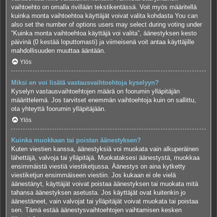
vaihtoehto on omalla rivillään tekstikentässä. Voit myös määritellä
kuinka monta vaihtoehtoa käyttäjät voivat valita kohdasta You can
also set the number of options users may select during voting under
“Kuinka monta vaihtoehtoa käyttäjä voi valita”, äänestyksen kesto
päivinä (0 kestää loputtomasti) ja viimeisenä voit antaa käyttäjille
mahdollisuuden muuttaa ääntään.
Ylös
Miksi en voi lisätä vastausvaihtoehtoja kyselyyn?
Kyselyn vastausvaihtoehtojen määrä on foorumin ylläpitäjän
määrittelemä. Jos tarvitset enemmän vaihtoehtoja kuin on sallittu,
ota yhteyttä foorumin ylläpitäjään.
Ylös
Kuinka muokkaan tai poistan äänestyksen?
Kuten viestien kanssa, äänestyksiä voi muokata vain alkuperäinen
lähettäjä, valvoja tai ylläpitäjä. Muokataksesi äänestystä, muokkaa
ensimmäistä viestiä viestiketjussa. Äänestys on aina kytketty
viestiketjun ensimmäiseen viestiin. Jos kukaan ei ole vielä
äänestänyt, käyttäjät voivat poistaa äänestyksen tai muokata mitä
tahansa äänestyksen asetusta. Jos käyttäjät ovat kuitenkin jo
äänestäneet, vain valvojat tai ylläpitäjät voivat muokata tai poistaa
sen. Tämä estää äänestysvaihtoehtojen vaihtamisen kesken