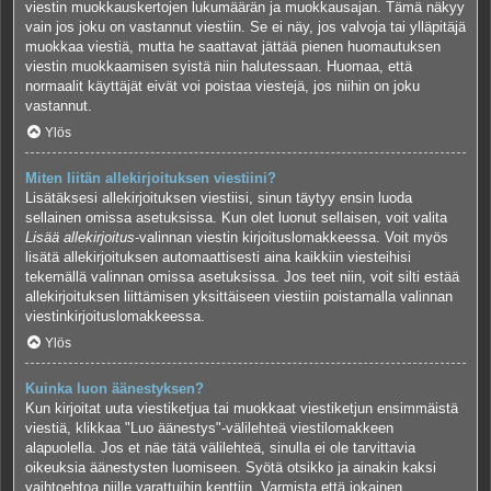
viestin muokkauskertojen lukumäärän ja muokkausajan. Tämä näkyy
vain jos joku on vastannut viestiin. Se ei näy, jos valvoja tai ylläpitäjä
muokkaa viestiä, mutta he saattavat jättää pienen huomautuksen
viestin muokkaamisen syistä niin halutessaan. Huomaa, että
normaalit käyttäjät eivät voi poistaa viestejä, jos niihin on joku
vastannut.
Ylös
Miten liitän allekirjoituksen viestiini?
Lisätäksesi allekirjoituksen viestiisi, sinun täytyy ensin luoda
sellainen omissa asetuksissa. Kun olet luonut sellaisen, voit valita
Lisää allekirjoitus
-valinnan viestin kirjoituslomakkeessa. Voit myös
lisätä allekirjoituksen automaattisesti aina kaikkiin viesteihisi
tekemällä valinnan omissa asetuksissa. Jos teet niin, voit silti estää
allekirjoituksen liittämisen yksittäiseen viestiin poistamalla valinnan
viestinkirjoituslomakkeessa.
Ylös
Kuinka luon äänestyksen?
Kun kirjoitat uuta viestiketjua tai muokkaat viestiketjun ensimmäistä
viestiä, klikkaa "Luo äänestys"-välilehteä viestilomakkeen
alapuolella. Jos et näe tätä välilehteä, sinulla ei ole tarvittavia
oikeuksia äänestysten luomiseen. Syötä otsikko ja ainakin kaksi
vaihtoehtoa niille varattuihin kenttiin. Varmista että jokainen