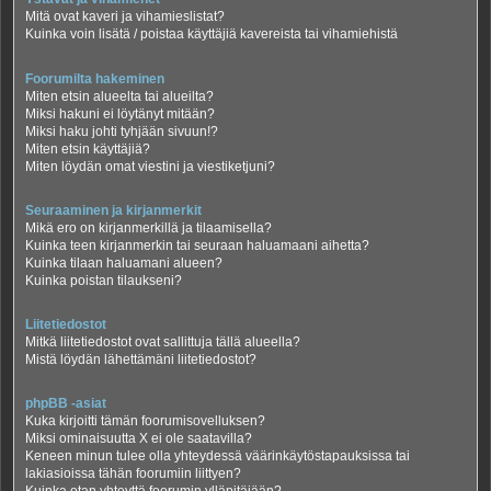
Mitä ovat kaveri ja vihamieslistat?
Kuinka voin lisätä / poistaa käyttäjiä kavereista tai vihamiehistä
Foorumilta hakeminen
Miten etsin alueelta tai alueilta?
Miksi hakuni ei löytänyt mitään?
Miksi haku johti tyhjään sivuun!?
Miten etsin käyttäjiä?
Miten löydän omat viestini ja viestiketjuni?
Seuraaminen ja kirjanmerkit
Mikä ero on kirjanmerkillä ja tilaamisella?
Kuinka teen kirjanmerkin tai seuraan haluamaani aihetta?
Kuinka tilaan haluamani alueen?
Kuinka poistan tilaukseni?
Liitetiedostot
Mitkä liitetiedostot ovat sallittuja tällä alueella?
Mistä löydän lähettämäni liitetiedostot?
phpBB -asiat
Kuka kirjoitti tämän foorumisovelluksen?
Miksi ominaisuutta X ei ole saatavilla?
Keneen minun tulee olla yhteydessä väärinkäytöstapauksissa tai
lakiasioissa tähän foorumiin liittyen?