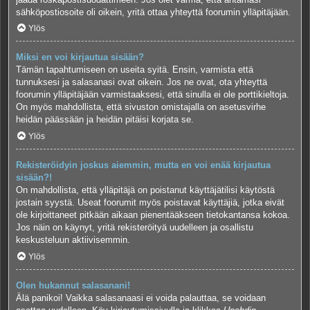
sähköpostiosoite oli oikein, yritä ottaa yhteyttä foorumin ylläpitäjään.
Ylös
Miksi en voi kirjautua sisään?
Tämän tapahtumiseen on useita syitä. Ensin, varmista että
tunnuksesi ja salasanasi ovat oikein. Jos ne ovat, ota yhteyttä
foorumin ylläpitäjään varmistaaksesi, että sinulla ei ole porttikieltoja.
On myös mahdollista, että sivuston omistajalla on asetusvirhe
heidän päässään ja heidän pitäisi korjata se.
Ylös
Rekisteröidyin joskus aiemmin, mutta en voi enää kirjautua
sisään?!
On mahdollista, että ylläpitäjä on poistanut käyttäjätilisi käytöstä
jostain syystä. Useat foorumit myös poistavat käyttäjiä, jotka eivät
ole kirjoittaneet pitkään aikaan pienentääkseen tietokantansa kokoa.
Jos näin on käynyt, yritä rekisteröityä uudelleen ja osallistu
keskusteluun aktiivisemmin.
Ylös
Olen hukannut salasanani!
Älä panikoi! Vaikka salasanaasi ei voida palauttaa, se voidaan