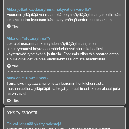
Miksi jotkut käyttäjäryhmät näkyvät eri väreillä?
Foorumin ylläpitäjä voi määritellä tietyn käyttäjäryhmän jäsenille värin
joka helpottaa kyseisen käyttäjäryhmän jäsenten tunnistamista.
Ylös
Mikä on “oletusryhmä”?
Jos olet useamman kuin yhden käyttäjäryhmän jäsen,
oletusryhmääsi käytetään määriteltäessä sinun kohdallasi
käytettävää ryhmäväriä ja titteliä. Foorumin ylläpitäjä saattaa antaa
sinulle oikeudet vaihtaa oletusryhmääsi omista asetuksista.
Ylös
Mikä on “Tiimi” linkki?
Tämä sivu näyttää sinulle listan foorumin henkilökunnasta,
mukaanluettuna ylläpitäjät, valvojat ja muut tiedot, kuten alueet joita
he valvovat.
Ylös
Yksityisviestit
En voi lähettää yksityisviestejä!