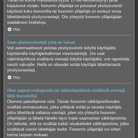
Tähän on kolme mahdollista syytä. Et ole rekisteröitynyt ja/tai
kirjautunut sisään, foorumin ylläpitäjä on poistanut yksityisviestit
käytöstä koko foorumilta tai foorumin ylläpitäjä on estänyt sinua
lähettämästä yksityisviestejä. Ota yhteyttä foorumin ylläpitäjään
saadaksesi lisätietoja.
Ylös
Saan yksityisviestejä joita en halua!
Voit automaattisesti poistaa yksityisviestit tietyltä käyttäjältä
käyttämällä käyttäjänhallinnan viestisääntöjä. Jos saat
väärinkäytöksiä sisältäviä viestejä tietyltä käyttäjältä, voit raportoida
viestit valvojille. Heillä on oikeudet estää käyttäjiä lähettämästä
yksityisviestejä.
Ylös
Olen saanut roskapostia tai väärinkäytöksiä sisältäviä viestejä
tältä foorumilta!
Olemme pahoillamme siitä. Tämän foorumin sähköpostilomake
sisältää ominaisuuksia, jotka yrittävät estää ja seurata käyttäjiä,
jotka lähettävät sellaisia viestejä, joten ota yhteyttä foorumin
ylläpitäjään ja lähetä hänelle täysi kopio saamastasi sähköpostista.
On tärkeää, että se sisältää kaikki otsaketiedot sähköpostista, jotka
sisältävät viestin lähettäjän tiedot. Foorumin ylläpitäjä voi sitten
toimia tarpeen mukaan.