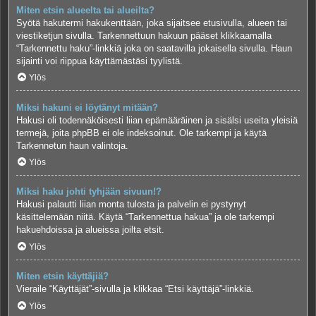
Miten etsin alueelta tai alueilta?
Syötä hakutermi hakukenttään, joka sijaitsee etusivulla, alueen tai
viestiketjun sivulla. Tarkennettuun hakuun pääset klikkaamalla
“Tarkennettu haku”-linkkiä joka on saatavilla jokaisella sivulla. Haun
sijainti voi riippua käyttämästäsi tyylistä.
Ylös
Miksi hakuni ei löytänyt mitään?
Hakusi oli todennäköisesti liian epämääräinen ja sisälsi useita yleisiä
termejä, joita phpBB ei ole indeksoinut. Ole tarkempi ja käytä
Tarkennetun haun valintoja.
Ylös
Miksi haku johti tyhjään sivuun!?
Hakusi palautti liian monta tulosta ja palvelin ei pystynyt
käsittelemään niitä. Käytä “Tarkennettua hakua” ja ole tarkempi
hakuehdoissa ja alueissa joilta etsit.
Ylös
Miten etsin käyttäjiä?
Vieraile “Käyttäjät”-sivulla ja klikkaa “Etsi käyttäjä”-linkkiä.
Ylös