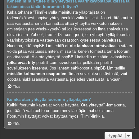
Keneen minun tulee olla yhteydessä väärinkäytöstapauksissa tai
lakiasioissa tähän foorumiin liittyen?
Kuka tahansa “Tiimi”-sivulla mainituista ylläpitäjistä on
todennäköisesti sopiva yhteyshenkilö valituksillesi. Jos et tätä kautta
saa vastausta, sinun kannattaa ottaa yhteyttä verkkotunnuksen
omistajaan (tee
whois-kysely
) tai jos kyseessä on ilmaispalvelussa
oleva (esim. Yahoo!, free.fr, f2s.com, jne.), ota yhteyttä ylläpitoon tai
väärinkäytöksistä vastaavaan osastoon kyseisessä palvelussa.
Huomaa, että phpBB Limitedillä
ei ole lainkaan toimivaltaa
ja sitä ei
voida pitää vastuussa miten, missä tai kenen toimesta tämä foorumi
on käytössä. Älä ota yhteyttä phpBB Limitediin missään lakiasioissa
jotka eivät liity
phpBB.com-sivustoon tai pelkkään phpBB-
sovellukseen itseensä. Jos lähetät sähköpostia phpBB Limitedille
mistään kolmannen osapuolen
tämän sovelluksen käytöstä, voit
odottaa niukkasanaista vastausta, jos edes vastausta lainkaan.
Ylös
Kuinka otan yhteyttä foorumin ylläpitäjään?
Kaikki foorumin käyttäjät voivat käyttää “Ota yhteyttä” -lomaketta,
jos täämä vaihtoehto on foorumin ylläpitäjän mahdollistama.
Foorumin käyttäjät voivat käyttää myös “Tiimi”-linkkiä.
Ylös
Hyppää