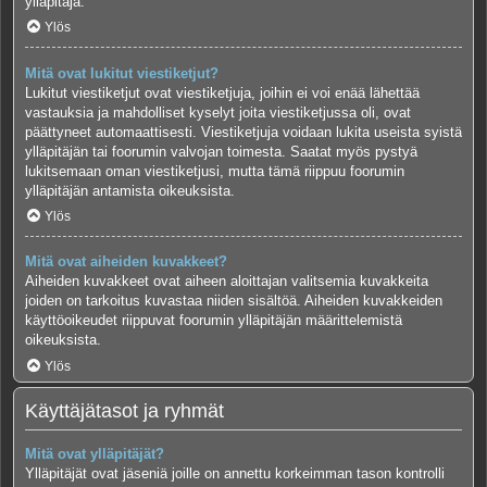
ylläpitäjä.
Ylös
Mitä ovat lukitut viestiketjut?
Lukitut viestiketjut ovat viestiketjuja, joihin ei voi enää lähettää
vastauksia ja mahdolliset kyselyt joita viestiketjussa oli, ovat
päättyneet automaattisesti. Viestiketjuja voidaan lukita useista syistä
ylläpitäjän tai foorumin valvojan toimesta. Saatat myös pystyä
lukitsemaan oman viestiketjusi, mutta tämä riippuu foorumin
ylläpitäjän antamista oikeuksista.
Ylös
Mitä ovat aiheiden kuvakkeet?
Aiheiden kuvakkeet ovat aiheen aloittajan valitsemia kuvakkeita
joiden on tarkoitus kuvastaa niiden sisältöä. Aiheiden kuvakkeiden
käyttöoikeudet riippuvat foorumin ylläpitäjän määrittelemistä
oikeuksista.
Ylös
Käyttäjätasot ja ryhmät
Mitä ovat ylläpitäjät?
Ylläpitäjät ovat jäseniä joille on annettu korkeimman tason kontrolli