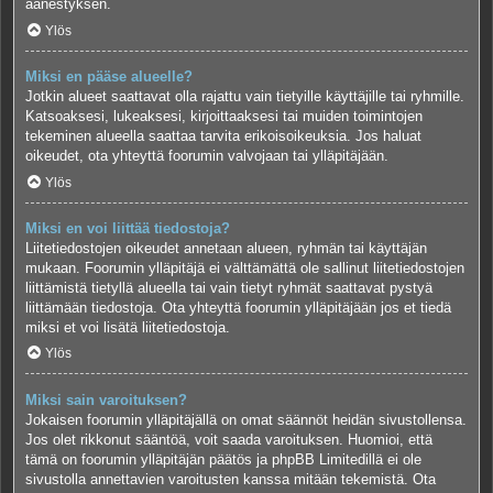
äänestyksen.
Ylös
Miksi en pääse alueelle?
Jotkin alueet saattavat olla rajattu vain tietyille käyttäjille tai ryhmille.
Katsoaksesi, lukeaksesi, kirjoittaaksesi tai muiden toimintojen
tekeminen alueella saattaa tarvita erikoisoikeuksia. Jos haluat
oikeudet, ota yhteyttä foorumin valvojaan tai ylläpitäjään.
Ylös
Miksi en voi liittää tiedostoja?
Liitetiedostojen oikeudet annetaan alueen, ryhmän tai käyttäjän
mukaan. Foorumin ylläpitäjä ei välttämättä ole sallinut liitetiedostojen
liittämistä tietyllä alueella tai vain tietyt ryhmät saattavat pystyä
liittämään tiedostoja. Ota yhteyttä foorumin ylläpitäjään jos et tiedä
miksi et voi lisätä liitetiedostoja.
Ylös
Miksi sain varoituksen?
Jokaisen foorumin ylläpitäjällä on omat säännöt heidän sivustollensa.
Jos olet rikkonut sääntöä, voit saada varoituksen. Huomioi, että
tämä on foorumin ylläpitäjän päätös ja phpBB Limitedillä ei ole
sivustolla annettavien varoitusten kanssa mitään tekemistä. Ota