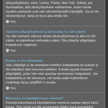
aikavyöhykkeesi, esim. Lontoo, Pariisi, New York, Sidney, jne.
Huomaathan, että aikavyöhykkeen vaihtaminen, kuten monet
muutkin asetukset ovat vain rekisteröityneille käyttäjille. Jos et ole
rekisteröitynyt, tämä on hyvä aika tehdä niin.
Ylös
Vaihdoin aikavyöhykkeen ja kellonaika on silti väärin!
Jos olet varmasti valinnut oikean aikavyöhykkeen ja aika on silti
väärin, on palvelimen kellonaika väärin. Ota yhteyttä ylläpitäjään
korjataksesi ongelman.
Ylös
Kieleni ei ole valittavana!
Joko ylläpitäjä ei ole asentanut kielellesi kielipakettia tai kukaan ei
ole kääntänyt tätä foorumia kielellesi. Kokeile pyytää foorumin
ylläpitäjältä, josko hän voisi asentaa tarvitsemasi kielipaketin. Jos
kielipakettia ei ole olemassa, voit luoda uuden käännöksen.
Lisätietoja löytyy
phpBB
®:n sivuilta.
Ylös
Mitä kuvia on käyttäjänimeni vieressä?
Viestejä katsottaessa käyttäjänimen vieressä saattaa näkyä kaksi
kuvaa. Yksi niistä voi olla arvonimeesi liitetty kuva esimerkiksi