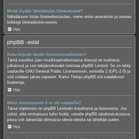
Mistä löydän lähettämäni liitetiedostot?
Nähdäksesi listan liitetiedostoistasi, mene omiin asetuksiin ja seuraa
linkkejä liitetiedostot-osioon.
Ylös
phpBB -asiat
Kuka kirjoitti tämän foorumisovelluksen?
Tämä sovellus (sen muokkaamattomassa tilassa) on tuottanut,
julkaissut ja sen tekijänoikeudet omistaa
phpBB Limited
. Se on tehty
saataville GNU General Public Licensenssin, versiolla 2 (GPL-2.0) ja
sitä voidaan jakaa vapaasti. Katso
Tietoja phpBB:stä
saadaksesi
lisätietoja.
Ylös
Miksi ominaisuutta X ei ole saatavilla?
Tämä ohjelmisto on phpBB Limitedin kirjoittama ja lisensoima. Jos
uskot, että ominaisuus tulisi lisätä, vieraile
phpBB ideakeskuksessa
,
jossa voit äänestää olemassa olevia ideoita tai lähettää uuden.
Ylös