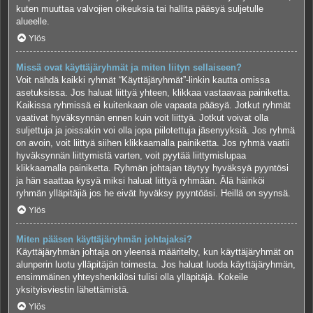
kuten muuttaa valvojien oikeuksia tai hallita pääsyä suljetulle
alueelle.
Ylös
Missä ovat käyttäjäryhmät ja miten liityn sellaiseen?
Voit nähdä kaikki ryhmät “Käyttäjäryhmät”-linkin kautta omissa
asetuksissa. Jos haluat liittyä yhteen, klikkaa vastaavaa painiketta.
Kaikissa ryhmissä ei kuitenkaan ole vapaata pääsyä. Jotkut ryhmät
vaativat hyväksynnän ennen kuin voit liittyä. Jotkut voivat olla
suljettuja ja joissakin voi olla jopa piilotettuja jäsenyyksiä. Jos ryhmä
on avoin, voit liittyä siihen klikkaamalla painiketta. Jos ryhmä vaatii
hyväksynnän liittymistä varten, voit pyytää liittymislupaa
klikkaamalla painiketta. Ryhmän johtajan täytyy hyväksyä pyyntösi
ja hän saattaa kysyä miksi haluat liittyä ryhmään. Älä häiriköi
ryhmän ylläpitäjiä jos he eivät hyväksy pyyntöäsi. Heillä on syynsä.
Ylös
Miten pääsen käyttäjäryhmän johtajaksi?
Käyttäjäryhmän johtaja on yleensä määritelty, kun käyttäjäryhmät on
alunperin luotu ylläpitäjän toimesta. Jos haluat luoda käyttäjäryhmän,
ensimmäinen yhteyshenkilösi tulisi olla ylläpitäjä. Kokeile
yksityisviestin lähettämistä.
Ylös