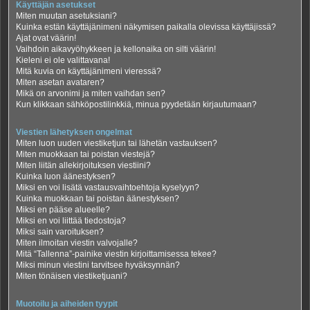
Käyttäjän asetukset
Miten muutan asetuksiani?
Kuinka estän käyttäjänimeni näkymisen paikalla olevissa käyttäjissä?
Ajat ovat väärin!
Vaihdoin aikavyöhykkeen ja kellonaika on silti väärin!
Kieleni ei ole valittavana!
Mitä kuvia on käyttäjänimeni vieressä?
Miten asetan avataren?
Mikä on arvonimi ja miten vaihdan sen?
Kun klikkaan sähköpostilinkkiä, minua pyydetään kirjautumaan?
Viestien lähetyksen ongelmat
Miten luon uuden viestiketjun tai lähetän vastauksen?
Miten muokkaan tai poistan viestejä?
Miten liitän allekirjoituksen viestiini?
Kuinka luon äänestyksen?
Miksi en voi lisätä vastausvaihtoehtoja kyselyyn?
Kuinka muokkaan tai poistan äänestyksen?
Miksi en pääse alueelle?
Miksi en voi liittää tiedostoja?
Miksi sain varoituksen?
Miten ilmoitan viestin valvojalle?
Mitä “Tallenna”-painike viestin kirjoittamisessa tekee?
Miksi minun viestini tarvitsee hyväksynnän?
Miten tönäisen viestiketjuani?
Muotoilu ja aiheiden tyypit