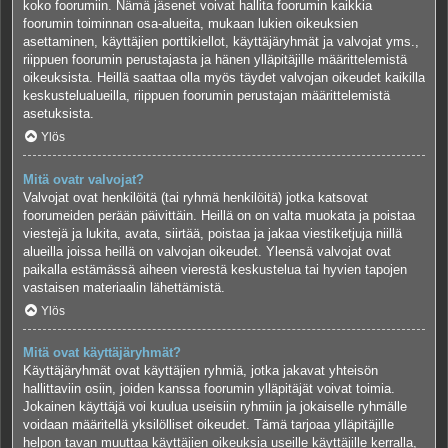
koko foorumiin. Nämä jäsenet voivat hallita foorumin kaikkia
foorumin toiminnan osa-alueita, mukaan lukien oikeuksien
asettaminen, käyttäjien porttikiellot, käyttäjäryhmät ja valvojat yms.,
riippuen foorumin perustajasta ja hänen ylläpitäjille määrittelemistä
oikeuksista. Heillä saattaa olla myös täydet valvojan oikeudet kaikilla
keskustelualueilla, riippuen foorumin perustajan määrittelemistä
asetuksista.
Ylös
Mitä ovatr valvojat?
Valvojat ovat henkilöitä (tai ryhmä henkilöitä) jotka katsovat
foorumeiden perään päivittäin. Heillä on on valta muokata ja poistaa
viestejä ja lukita, avata, siirtää, poistaa ja jakaa viestiketjuja niillä
alueilla joissa heillä on valvojan oikeudet. Yleensä valvojat ovat
paikalla estämässä aiheen vierestä keskustelua tai hyvien tapojen
vastaisen materiaalin lähettämistä.
Ylös
Mitä ovat käyttäjäryhmät?
Käyttäjäryhmät ovat käyttäjien ryhmiä, jotka jakavat yhteisön
hallittaviin osiin, joiden kanssa foorumin ylläpitäjät voivat toimia.
Jokainen käyttäjä voi kuulua useisiin ryhmiin ja jokaiselle ryhmälle
voidaan määritellä yksilölliset oikeudet. Tämä tarjoaa ylläpitäjille
helpon tavan muuttaa käyttäjien oikeuksia useille käyttäjille kerralla,