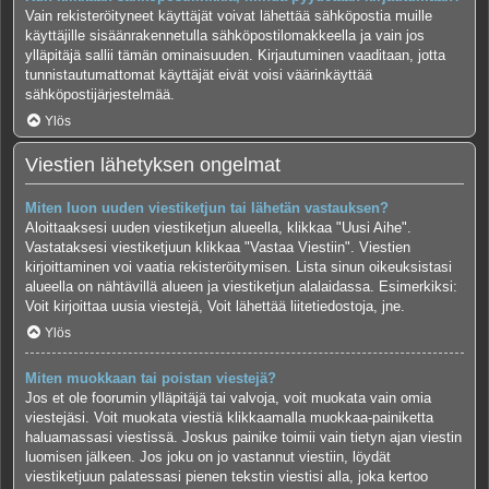
Vain rekisteröityneet käyttäjät voivat lähettää sähköpostia muille
käyttäjille sisäänrakennetulla sähköpostilomakkeella ja vain jos
ylläpitäjä sallii tämän ominaisuuden. Kirjautuminen vaaditaan, jotta
tunnistautumattomat käyttäjät eivät voisi väärinkäyttää
sähköpostijärjestelmää.
Ylös
Viestien lähetyksen ongelmat
Miten luon uuden viestiketjun tai lähetän vastauksen?
Aloittaaksesi uuden viestiketjun alueella, klikkaa "Uusi Aihe".
Vastataksesi viestiketjuun klikkaa "Vastaa Viestiin". Viestien
kirjoittaminen voi vaatia rekisteröitymisen. Lista sinun oikeuksistasi
alueella on nähtävillä alueen ja viestiketjun alalaidassa. Esimerkiksi:
Voit kirjoittaa uusia viestejä, Voit lähettää liitetiedostoja, jne.
Ylös
Miten muokkaan tai poistan viestejä?
Jos et ole foorumin ylläpitäjä tai valvoja, voit muokata vain omia
viestejäsi. Voit muokata viestiä klikkaamalla muokkaa-painiketta
haluamassasi viestissä. Joskus painike toimii vain tietyn ajan viestin
luomisen jälkeen. Jos joku on jo vastannut viestiin, löydät
viestiketjuun palatessasi pienen tekstin viestisi alla, joka kertoo