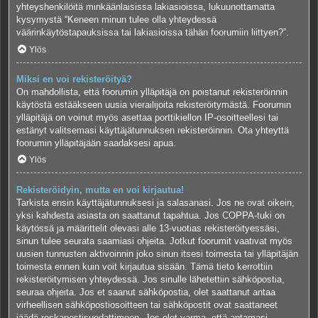
yhteyshenkilöitä minkäänlaisissa lakiasioissa, lukuunottamatta
kysymystä “Keneen minun tulee olla yhteydessä
väärinkäytöstapauksissa tai lakiasioissa tähän foorumiin liittyen?”.
Ylös
Miksi en voi rekisteröityä?
On mahdollista, että foorumin ylläpitäjä on poistanut rekisteröinnin
käytöstä estääkseen uusia vierailijoita rekisteröitymästä. Foorumin
ylläpitäjä on voinut myös asettaa porttikiellon IP-osoitteellesi tai
estänyt valitsemasi käyttäjätunnuksen rekisteröinnin. Ota yhteyttä
foorumin ylläpitäjään saadaksesi apua.
Ylös
Rekisteröidyin, mutta en voi kirjautua!
Tarkista ensin käyttäjätunnuksesi ja salasanasi. Jos ne ovat oikein,
yksi kahdesta asiasta on saattanut tapahtua. Jos COPPA-tuki on
käytössä ja määrittelit olevasi alle 13-vuotias rekisteröityessäsi,
sinun tulee seurata saamiasi ohjeita. Jotkut foorumit vaativat myös
uusien tunnusten aktivoinnin joko sinun itsesi toimesta tai ylläpitäjän
toimesta ennen kuin voit kirjautua sisään. Tämä tieto kerrottiin
rekisteröitymisen yhteydessä. Jos sinulle lähetettiin sähköpostia,
seuraa ohjeita. Jos et saanut sähköpostia, olet saattanut antaa
virheellisen sähköpostiosoitteen tai sähköpostit ovat saattaneet
jäädä roskapostisuodattimeen. Jos olet varma, että antamasi