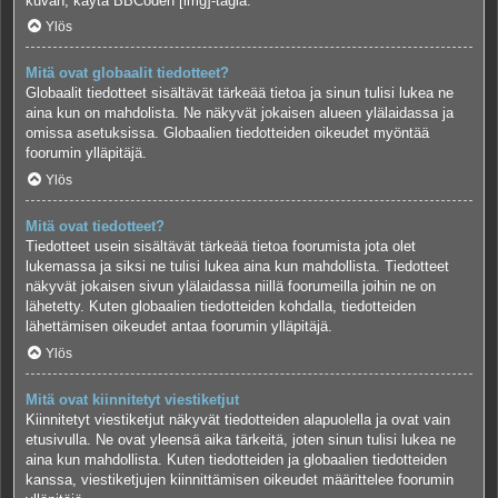
kuvan, käytä BBCoden [img]-tagia.
Ylös
Mitä ovat globaalit tiedotteet?
Globaalit tiedotteet sisältävät tärkeää tietoa ja sinun tulisi lukea ne
aina kun on mahdolista. Ne näkyvät jokaisen alueen ylälaidassa ja
omissa asetuksissa. Globaalien tiedotteiden oikeudet myöntää
foorumin ylläpitäjä.
Ylös
Mitä ovat tiedotteet?
Tiedotteet usein sisältävät tärkeää tietoa foorumista jota olet
lukemassa ja siksi ne tulisi lukea aina kun mahdollista. Tiedotteet
näkyvät jokaisen sivun ylälaidassa niillä foorumeilla joihin ne on
lähetetty. Kuten globaalien tiedotteiden kohdalla, tiedotteiden
lähettämisen oikeudet antaa foorumin ylläpitäjä.
Ylös
Mitä ovat kiinnitetyt viestiketjut
Kiinnitetyt viestiketjut näkyvät tiedotteiden alapuolella ja ovat vain
etusivulla. Ne ovat yleensä aika tärkeitä, joten sinun tulisi lukea ne
aina kun mahdollista. Kuten tiedotteiden ja globaalien tiedotteiden
kanssa, viestiketjujen kiinnittämisen oikeudet määrittelee foorumin