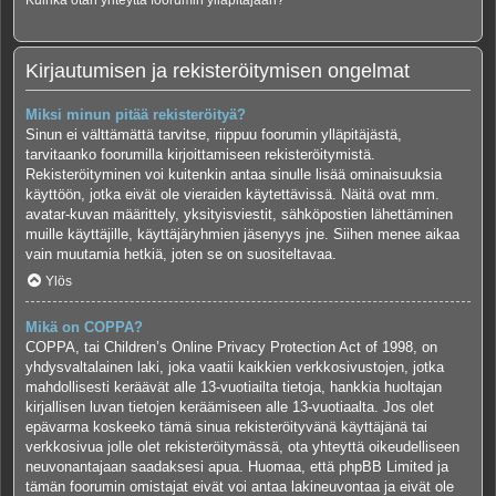
Kuinka otan yhteyttä foorumin ylläpitäjään?
Kirjautumisen ja rekisteröitymisen ongelmat
Miksi minun pitää rekisteröityä?
Sinun ei välttämättä tarvitse, riippuu foorumin ylläpitäjästä,
tarvitaanko foorumilla kirjoittamiseen rekisteröitymistä.
Rekisteröityminen voi kuitenkin antaa sinulle lisää ominaisuuksia
käyttöön, jotka eivät ole vieraiden käytettävissä. Näitä ovat mm.
avatar-kuvan määrittely, yksityisviestit, sähköpostien lähettäminen
muille käyttäjille, käyttäjäryhmien jäsenyys jne. Siihen menee aikaa
vain muutamia hetkiä, joten se on suositeltavaa.
Ylös
Mikä on COPPA?
COPPA, tai Children’s Online Privacy Protection Act of 1998, on
yhdysvaltalainen laki, joka vaatii kaikkien verkkosivustojen, jotka
mahdollisesti keräävät alle 13-vuotiailta tietoja, hankkia huoltajan
kirjallisen luvan tietojen keräämiseen alle 13-vuotiaalta. Jos olet
epävarma koskeeko tämä sinua rekisteröityvänä käyttäjänä tai
verkkosivua jolle olet rekisteröitymässä, ota yhteyttä oikeudelliseen
neuvonantajaan saadaksesi apua. Huomaa, että phpBB Limited ja
tämän foorumin omistajat eivät voi antaa lakineuvontaa ja eivät ole