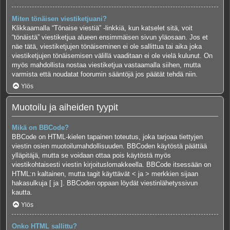
Miten tönäisen viestiketjuani?
Klikkaamalla “Tönaise viestiä” -linkkiä, kun katselet sitä, voit
“tönäistä” viestiketjua alueen ensimmäisen sivun yläosaan. Jos et
näe tätä, viestiketjujen tönäiseminen ei ole sallittua tai aika joka
viestiketjujen tönäisemisen välillä vaaditaan ei ole vielä kulunut. On
myös mahdollista nostaa viestiketjua vastaamalla siihen, mutta
varmista että noudatat foorumin sääntöjä jos päätät tehdä niin.
Ylös
Muotoilu ja aiheiden tyypit
Mikä on BBCode?
BBCode on HTML-kielen tapainen toteutus, joka tarjoaa tiettyjen
viestin osien muotoilumahdollisuuden. BBCoden käytöstä päättää
ylläpitäjä, mutta se voidaan ottaa pois käytöstä myös
viestikohtaisesti viestin kirjoituslomakkeella. BBCode itsessään on
HTML:n kaltainen, mutta tagit käyttävät < ja > merkkien sijaan
hakasulkuja [ ja ]. BBCoden oppaan löydät viestinlähetyssivun
kautta.
Ylös
Onko HTML sallittu?