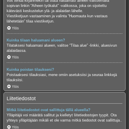
Voit tehdä kirjanmekin tai tilata haluamasi aiheen valitsemalla
sopivan linkin “Aiheen työkalut” -valikossa, joka on sijoitettu
kätevästi keskustelun ylä- ja alalaidan lähelle.
Viestiketjuun vastaaminen ja valinta “Huomauta kun vastaus
lähetetään” tilaa viestiketjun.
Ylös
Kuinka tilaan haluamani alueen?
Tilataksesi haluamasi alueen, valitse “Tilaa alue” -linkki, aluesivun
alalaidassa.
Ylös
Kuinka poistan tilaukseni?
Poistaaksesi tilauksiasi, mene omiin asetuksiisi ja seuraa linkkejä
tilauksiisi.
Ylös
Liitetiedostot
Mitkä liitetiedostot ovat sallittuja tällä alueella?
Ylläpitäjä voi määrätä sallitut ja kielletyt liitetiedostojen tyypit. Ota
yhteys ylläpitäjään mikäli et ole varma mitkä tiedostot ovat sallittuja..
Ylös