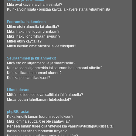
Mitä ovat kaveri ja vihamieslistat?
Kuinka voin lisätä / poistaa käyttäjiä kavereista tai vihamiehistä
Foorumilta hakeminen
Miten etsin alueelta tai alueilta?
Miksi hakuni ei löytänyt mitään?
Miksi haku johti tyhjään sivuun!?
Miten etsin käyttäjiä?
Miten löydän omat viestini ja viestiketjuni?
Seuraaminen ja kirjanmerkit
Mikä ero on kirjanmerkillä ja tilaamisella?
Kuinka teen kirjanmerkin tai seuraan haluamaani aihetta?
Kuinka tilaan haluamani alueen?
Kuinka poistan tilaukseni?
Liitetiedostot
Mitkä liitetiedostot ovat sallittuja tällä alueella?
Mistä löydän lähettämäni liitetiedostot?
phpBB -asiat
Kuka kirjoitti tämän foorumisovelluksen?
Miksi ominaisuutta X ei ole saatavilla?
Keneen minun tulee olla yhteydessä väärinkäytöstapauksissa tai
lakiasioissa tähän foorumiin liittyen?