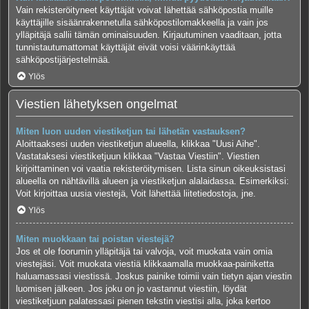
Vain rekisteröityneet käyttäjät voivat lähettää sähköpostia muille
käyttäjille sisäänrakennetulla sähköpostilomakkeella ja vain jos
ylläpitäjä sallii tämän ominaisuuden. Kirjautuminen vaaditaan, jotta
tunnistautumattomat käyttäjät eivät voisi väärinkäyttää
sähköpostijärjestelmää.
Ylös
Viestien lähetyksen ongelmat
Miten luon uuden viestiketjun tai lähetän vastauksen?
Aloittaaksesi uuden viestiketjun alueella, klikkaa "Uusi Aihe".
Vastataksesi viestiketjuun klikkaa "Vastaa Viestiin". Viestien
kirjoittaminen voi vaatia rekisteröitymisen. Lista sinun oikeuksistasi
alueella on nähtävillä alueen ja viestiketjun alalaidassa. Esimerkiksi:
Voit kirjoittaa uusia viestejä, Voit lähettää liitetiedostoja, jne.
Ylös
Miten muokkaan tai poistan viestejä?
Jos et ole foorumin ylläpitäjä tai valvoja, voit muokata vain omia
viestejäsi. Voit muokata viestiä klikkaamalla muokkaa-painiketta
haluamassasi viestissä. Joskus painike toimii vain tietyn ajan viestin
luomisen jälkeen. Jos joku on jo vastannut viestiin, löydät
viestiketjuun palatessasi pienen tekstin viestisi alla, joka kertoo