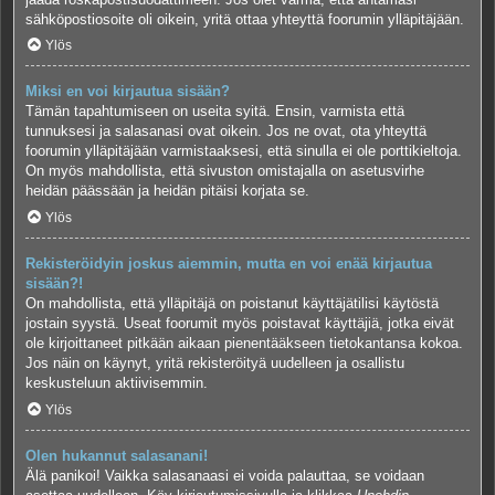
sähköpostiosoite oli oikein, yritä ottaa yhteyttä foorumin ylläpitäjään.
Ylös
Miksi en voi kirjautua sisään?
Tämän tapahtumiseen on useita syitä. Ensin, varmista että
tunnuksesi ja salasanasi ovat oikein. Jos ne ovat, ota yhteyttä
foorumin ylläpitäjään varmistaaksesi, että sinulla ei ole porttikieltoja.
On myös mahdollista, että sivuston omistajalla on asetusvirhe
heidän päässään ja heidän pitäisi korjata se.
Ylös
Rekisteröidyin joskus aiemmin, mutta en voi enää kirjautua
sisään?!
On mahdollista, että ylläpitäjä on poistanut käyttäjätilisi käytöstä
jostain syystä. Useat foorumit myös poistavat käyttäjiä, jotka eivät
ole kirjoittaneet pitkään aikaan pienentääkseen tietokantansa kokoa.
Jos näin on käynyt, yritä rekisteröityä uudelleen ja osallistu
keskusteluun aktiivisemmin.
Ylös
Olen hukannut salasanani!
Älä panikoi! Vaikka salasanaasi ei voida palauttaa, se voidaan