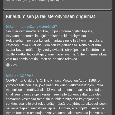
Kuinka otan yhteyttä foorumin ylläpitäjään?
Kirjautumisen ja rekisteröitymisen ongelmat
Miksi minun pitää rekisteröityä?
Sinun ei välttämättä tarvitse, riippuu foorumin ylläpitäjästä,
tarvitaanko foorumilla kirjoittamiseen rekisteröitymistä.
Rekisteröityminen voi kuitenkin antaa sinulle lisää ominaisuuksia
käyttöön, jotka eivät ole vieraiden käytettävissä. Näitä ovat mm.
avatar-kuvan määrittely, yksityisviestit, sähköpostien lähettäminen
muille käyttäjille, käyttäjäryhmien jäsenyys jne. Siihen menee aikaa
vain muutamia hetkiä, joten se on suositeltavaa.
Ylös
Mikä on COPPA?
COPPA, tai Children’s Online Privacy Protection Act of 1998, on
yhdysvaltalainen laki, joka vaatii kaikkien verkkosivustojen, jotka
mahdollisesti keräävät alle 13-vuotiailta tietoja, hankkia huoltajan
kirjallisen luvan tietojen keräämiseen alle 13-vuotiaalta. Jos olet
epävarma koskeeko tämä sinua rekisteröityvänä käyttäjänä tai
verkkosivua jolle olet rekisteröitymässä, ota yhteyttä oikeudelliseen
neuvonantajaan saadaksesi apua. Huomaa, että phpBB Limited ja
tämän foorumin omistajat eivät voi antaa lakineuvontaa ja eivät ole