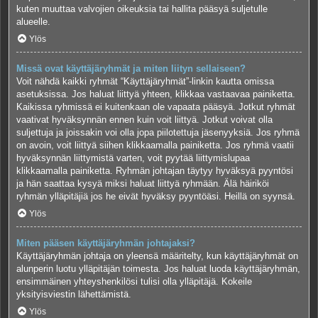
kuten muuttaa valvojien oikeuksia tai hallita pääsyä suljetulle
alueelle.
Ylös
Missä ovat käyttäjäryhmät ja miten liityn sellaiseen?
Voit nähdä kaikki ryhmät “Käyttäjäryhmät”-linkin kautta omissa
asetuksissa. Jos haluat liittyä yhteen, klikkaa vastaavaa painiketta.
Kaikissa ryhmissä ei kuitenkaan ole vapaata pääsyä. Jotkut ryhmät
vaativat hyväksynnän ennen kuin voit liittyä. Jotkut voivat olla
suljettuja ja joissakin voi olla jopa piilotettuja jäsenyyksiä. Jos ryhmä
on avoin, voit liittyä siihen klikkaamalla painiketta. Jos ryhmä vaatii
hyväksynnän liittymistä varten, voit pyytää liittymislupaa
klikkaamalla painiketta. Ryhmän johtajan täytyy hyväksyä pyyntösi
ja hän saattaa kysyä miksi haluat liittyä ryhmään. Älä häiriköi
ryhmän ylläpitäjiä jos he eivät hyväksy pyyntöäsi. Heillä on syynsä.
Ylös
Miten pääsen käyttäjäryhmän johtajaksi?
Käyttäjäryhmän johtaja on yleensä määritelty, kun käyttäjäryhmät on
alunperin luotu ylläpitäjän toimesta. Jos haluat luoda käyttäjäryhmän,
ensimmäinen yhteyshenkilösi tulisi olla ylläpitäjä. Kokeile
yksityisviestin lähettämistä.
Ylös