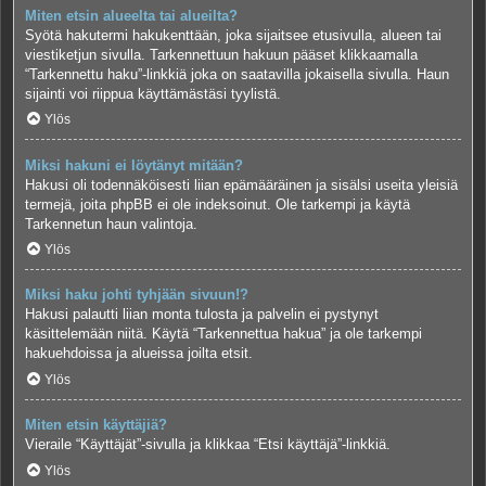
Miten etsin alueelta tai alueilta?
Syötä hakutermi hakukenttään, joka sijaitsee etusivulla, alueen tai
viestiketjun sivulla. Tarkennettuun hakuun pääset klikkaamalla
“Tarkennettu haku”-linkkiä joka on saatavilla jokaisella sivulla. Haun
sijainti voi riippua käyttämästäsi tyylistä.
Ylös
Miksi hakuni ei löytänyt mitään?
Hakusi oli todennäköisesti liian epämääräinen ja sisälsi useita yleisiä
termejä, joita phpBB ei ole indeksoinut. Ole tarkempi ja käytä
Tarkennetun haun valintoja.
Ylös
Miksi haku johti tyhjään sivuun!?
Hakusi palautti liian monta tulosta ja palvelin ei pystynyt
käsittelemään niitä. Käytä “Tarkennettua hakua” ja ole tarkempi
hakuehdoissa ja alueissa joilta etsit.
Ylös
Miten etsin käyttäjiä?
Vieraile “Käyttäjät”-sivulla ja klikkaa “Etsi käyttäjä”-linkkiä.
Ylös