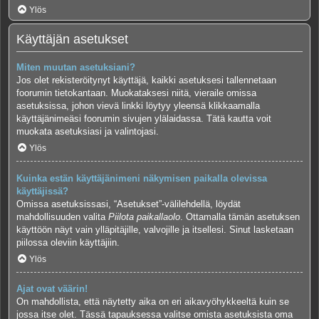
Ylös
Käyttäjän asetukset
Miten muutan asetuksiani?
Jos olet rekisteröitynyt käyttäjä, kaikki asetuksesi tallennetaan
foorumin tietokantaan. Muokataksesi niitä, vieraile omissa
asetuksissa, johon vievä linkki löytyy yleensä klikkaamalla
käyttäjänimeäsi foorumin sivujen ylälaidassa. Tätä kautta voit
muokata asetuksiasi ja valintojasi.
Ylös
Kuinka estän käyttäjänimeni näkymisen paikalla olevissa
käyttäjissä?
Omissa asetuksissasi, “Asetukset”-välilehdellä, löydät
mahdollisuuden valita
Piilota paikallaolo
. Ottamalla tämän asetuksen
käyttöön näyt vain ylläpitäjille, valvojille ja itsellesi. Sinut lasketaan
piilossa oleviin käyttäjiin.
Ylös
Ajat ovat väärin!
On mahdollista, että näytetty aika on eri aikavyöhykkeeltä kuin se
jossa itse olet. Tässä tapauksessa valitse omista asetuksista oma