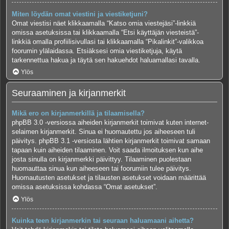
Miten löydän omat viestini ja viestiketjuni?
Omat viestisi näet klikkaamalla “Katso omia viestejäsi”-linkkiä
omissa asetuksissa tai klikkaamalla “Etsi käyttäjän viesteistä”-
linkkiä omalla profiilisivullasi tai klikkaamalla “Pikalinkit”-valikkoa
foorumin ylälaidassa. Etsiäksesi omia viestiketjuja, käytä
tarkennettua hakua ja täytä sen hakuehdot haluamallasi tavalla.
Ylös
Seuraaminen ja kirjanmerkit
Mikä ero on kirjanmerkillä ja tilaamisella?
phpBB 3.0 -versiossa aiheiden kirjanmerkit toimivat kuten internet-
selaimen kirjanmerkit. Sinua ei huomautettu jos aiheeseen tuli
päivitys. phpBB 3.1 -versiosta lähtien kirjanmerkit toimivat samaan
tapaan kuin aiheiden tilaaminen. Voit saada ilmoituksen kun aihe
josta sinulla on kirjanmerkki päivittyy. Tilaaminen puolestaan
huomauttaa sinua kun aiheeseen tai foorumiin tulee päivitys.
Huomautusten asetukset ja tilausten asetukset voidaan määrittää
omissa asetuksissa kohdassa “Omat asetukset”.
Ylös
Kuinka teen kirjanmerkin tai seuraan haluamaani aihetta?