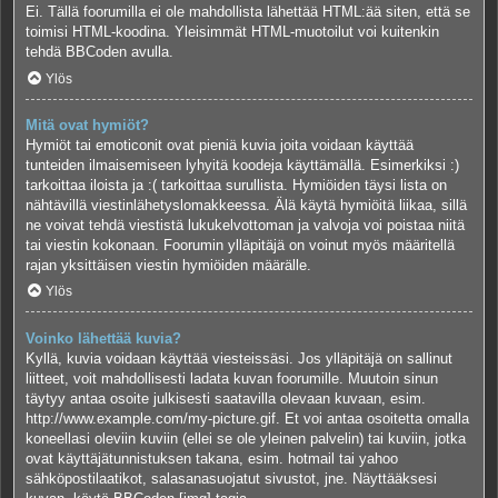
Ei. Tällä foorumilla ei ole mahdollista lähettää HTML:ää siten, että se
toimisi HTML-koodina. Yleisimmät HTML-muotoilut voi kuitenkin
tehdä BBCoden avulla.
Ylös
Mitä ovat hymiöt?
Hymiöt tai emoticonit ovat pieniä kuvia joita voidaan käyttää
tunteiden ilmaisemiseen lyhyitä koodeja käyttämällä. Esimerkiksi :)
tarkoittaa iloista ja :( tarkoittaa surullista. Hymiöiden täysi lista on
nähtävillä viestinlähetyslomakkeessa. Älä käytä hymiöitä liikaa, sillä
ne voivat tehdä viestistä lukukelvottoman ja valvoja voi poistaa niitä
tai viestin kokonaan. Foorumin ylläpitäjä on voinut myös määritellä
rajan yksittäisen viestin hymiöiden määrälle.
Ylös
Voinko lähettää kuvia?
Kyllä, kuvia voidaan käyttää viesteissäsi. Jos ylläpitäjä on sallinut
liitteet, voit mahdollisesti ladata kuvan foorumille. Muutoin sinun
täytyy antaa osoite julkisesti saatavilla olevaan kuvaan, esim.
http://www.example.com/my-picture.gif. Et voi antaa osoitetta omalla
koneellasi oleviin kuviin (ellei se ole yleinen palvelin) tai kuviin, jotka
ovat käyttäjätunnistuksen takana, esim. hotmail tai yahoo
sähköpostilaatikot, salasanasuojatut sivustot, jne. Näyttääksesi