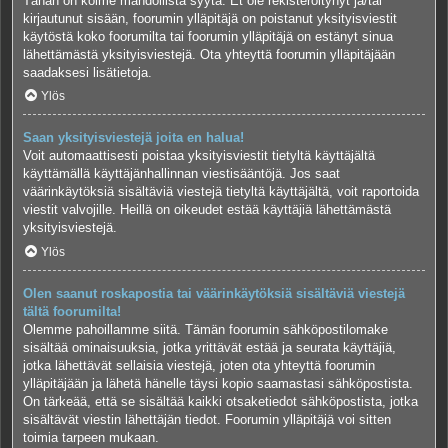
Tähän on kolme mahdollista syytä. Et ole rekisteröitynyt ja/tai
kirjautunut sisään, foorumin ylläpitäjä on poistanut yksityisviestit
käytöstä koko foorumilta tai foorumin ylläpitäjä on estänyt sinua
lähettämästä yksityisviestejä. Ota yhteyttä foorumin ylläpitäjään
saadaksesi lisätietoja.
Ylös
Saan yksityisviestejä joita en halua!
Voit automaattisesti poistaa yksityisviestit tietyltä käyttäjältä
käyttämällä käyttäjänhallinnan viestisääntöjä. Jos saat
väärinkäytöksiä sisältäviä viestejä tietyltä käyttäjältä, voit raportoida
viestit valvojille. Heillä on oikeudet estää käyttäjiä lähettämästä
yksityisviestejä.
Ylös
Olen saanut roskapostia tai väärinkäytöksiä sisältäviä viestejä
tältä foorumilta!
Olemme pahoillamme siitä. Tämän foorumin sähköpostilomake
sisältää ominaisuuksia, jotka yrittävät estää ja seurata käyttäjiä,
jotka lähettävät sellaisia viestejä, joten ota yhteyttä foorumin
ylläpitäjään ja lähetä hänelle täysi kopio saamastasi sähköpostista.
On tärkeää, että se sisältää kaikki otsaketiedot sähköpostista, jotka
sisältävät viestin lähettäjän tiedot. Foorumin ylläpitäjä voi sitten
toimia tarpeen mukaan.