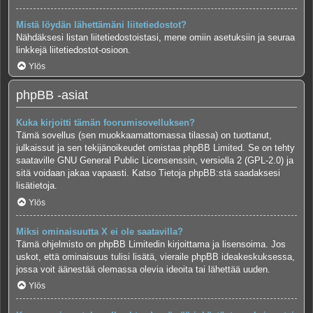
Mistä löydän lähettämäni liitetiedostot?
Nähdäksesi listan liitetiedostoistasi, mene omiin asetuksiin ja seuraa
linkkejä liitetiedostot-osioon.
Ylös
phpBB -asiat
Kuka kirjoitti tämän foorumisovelluksen?
Tämä sovellus (sen muokkaamattomassa tilassa) on tuottanut,
julkaissut ja sen tekijänoikeudet omistaa
phpBB Limited
. Se on tehty
saataville GNU General Public Licensenssin, versiolla 2 (GPL-2.0) ja
sitä voidaan jakaa vapaasti. Katso
Tietoja phpBB:stä
saadaksesi
lisätietoja.
Ylös
Miksi ominaisuutta X ei ole saatavilla?
Tämä ohjelmisto on phpBB Limitedin kirjoittama ja lisensoima. Jos
uskot, että ominaisuus tulisi lisätä, vieraile
phpBB ideakeskuksessa
,
jossa voit äänestää olemassa olevia ideoita tai lähettää uuden.
Ylös