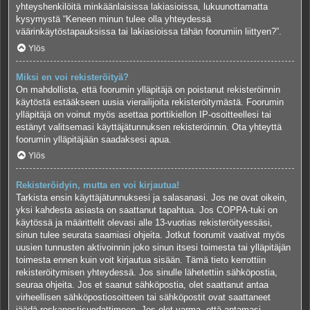
yhteyshenkilöitä minkäänlaisissa lakiasioissa, lukuunottamatta
kysymystä “Keneen minun tulee olla yhteydessä
väärinkäytöstapauksissa tai lakiasioissa tähän foorumiin liittyen?”.
Ylös
Miksi en voi rekisteröityä?
On mahdollista, että foorumin ylläpitäjä on poistanut rekisteröinnin
käytöstä estääkseen uusia vierailijoita rekisteröitymästä. Foorumin
ylläpitäjä on voinut myös asettaa porttikiellon IP-osoitteellesi tai
estänyt valitsemasi käyttäjätunnuksen rekisteröinnin. Ota yhteyttä
foorumin ylläpitäjään saadaksesi apua.
Ylös
Rekisteröidyin, mutta en voi kirjautua!
Tarkista ensin käyttäjätunnuksesi ja salasanasi. Jos ne ovat oikein,
yksi kahdesta asiasta on saattanut tapahtua. Jos COPPA-tuki on
käytössä ja määrittelit olevasi alle 13-vuotias rekisteröityessäsi,
sinun tulee seurata saamiasi ohjeita. Jotkut foorumit vaativat myös
uusien tunnusten aktivoinnin joko sinun itsesi toimesta tai ylläpitäjän
toimesta ennen kuin voit kirjautua sisään. Tämä tieto kerrottiin
rekisteröitymisen yhteydessä. Jos sinulle lähetettiin sähköpostia,
seuraa ohjeita. Jos et saanut sähköpostia, olet saattanut antaa
virheellisen sähköpostiosoitteen tai sähköpostit ovat saattaneet
jäädä roskapostisuodattimeen. Jos olet varma, että antamasi