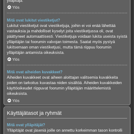
ylläpitäjä.
Ylös
Mitä ovat lukitut viestiketjut?
Lukitut viestiketjut ovat viestiketjuja, joihin ei voi enää lähettää
vastauksia ja mahdolliset kyselyt joita viestiketjussa oli, ovat
päättyneet automaattisesti. Viestiketjuja voidaan lukita useista syistä
ylläpitäjän tai foorumin valvojan toimesta. Saatat myös pystyä
lukitsemaan oman viestiketjusi, mutta tämä riippuu foorumin
ylläpitäjän antamista oikeuksista.
Ylös
Mitä ovat aiheiden kuvakkeet?
Aiheiden kuvakkeet ovat aiheen aloittajan valitsemia kuvakkeita
joiden on tarkoitus kuvastaa niiden sisältöä. Aiheiden kuvakkeiden
käyttöoikeudet riippuvat foorumin ylläpitäjän määrittelemistä
oikeuksista.
Ylös
Käyttäjätasot ja ryhmät
Mitä ovat ylläpitäjät?
Ylläpitäjät ovat jäseniä joille on annettu korkeimman tason kontrolli