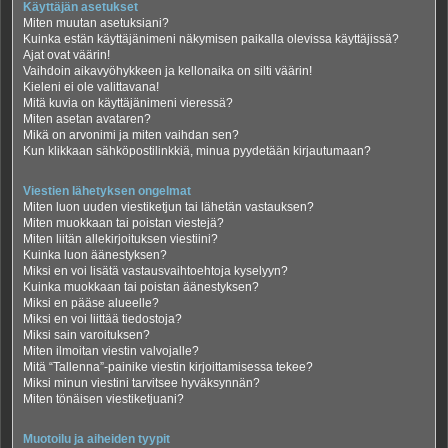
Käyttäjän asetukset
Miten muutan asetuksiani?
Kuinka estän käyttäjänimeni näkymisen paikalla olevissa käyttäjissä?
Ajat ovat väärin!
Vaihdoin aikavyöhykkeen ja kellonaika on silti väärin!
Kieleni ei ole valittavana!
Mitä kuvia on käyttäjänimeni vieressä?
Miten asetan avataren?
Mikä on arvonimi ja miten vaihdan sen?
Kun klikkaan sähköpostilinkkiä, minua pyydetään kirjautumaan?
Viestien lähetyksen ongelmat
Miten luon uuden viestiketjun tai lähetän vastauksen?
Miten muokkaan tai poistan viestejä?
Miten liitän allekirjoituksen viestiini?
Kuinka luon äänestyksen?
Miksi en voi lisätä vastausvaihtoehtoja kyselyyn?
Kuinka muokkaan tai poistan äänestyksen?
Miksi en pääse alueelle?
Miksi en voi liittää tiedostoja?
Miksi sain varoituksen?
Miten ilmoitan viestin valvojalle?
Mitä “Tallenna”-painike viestin kirjoittamisessa tekee?
Miksi minun viestini tarvitsee hyväksynnän?
Miten tönäisen viestiketjuani?
Muotoilu ja aiheiden tyypit