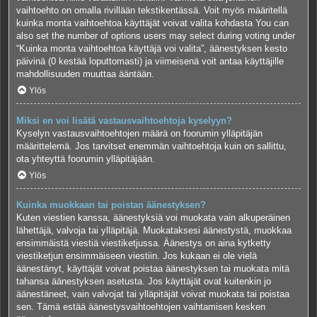
vaihtoehto on omalla rivillään tekstikentässä. Voit myös määritellä
kuinka monta vaihtoehtoa käyttäjät voivat valita kohdasta You can
also set the number of options users may select during voting under
“Kuinka monta vaihtoehtoa käyttäjä voi valita”, äänestyksen kesto
päivinä (0 kestää loputtomasti) ja viimeisenä voit antaa käyttäjille
mahdollisuuden muuttaa ääntään.
Ylös
Miksi en voi lisätä vastausvaihtoehtoja kyselyyn?
Kyselyn vastausvaihtoehtojen määrä on foorumin ylläpitäjän
määrittelemä. Jos tarvitset enemmän vaihtoehtoja kuin on sallittu,
ota yhteyttä foorumin ylläpitäjään.
Ylös
Kuinka muokkaan tai poistan äänestyksen?
Kuten viestien kanssa, äänestyksiä voi muokata vain alkuperäinen
lähettäjä, valvoja tai ylläpitäjä. Muokataksesi äänestystä, muokkaa
ensimmäistä viestiä viestiketjussa. Äänestys on aina kytketty
viestiketjun ensimmäiseen viestiin. Jos kukaan ei ole vielä
äänestänyt, käyttäjät voivat poistaa äänestyksen tai muokata mitä
tahansa äänestyksen asetusta. Jos käyttäjät ovat kuitenkin jo
äänestäneet, vain valvojat tai ylläpitäjät voivat muokata tai poistaa
sen. Tämä estää äänestysvaihtoehtojen vaihtamisen kesken