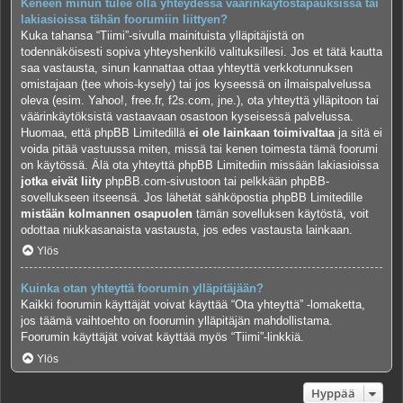
Keneen minun tulee olla yhteydessä väärinkäytöstapauksissa tai
lakiasioissa tähän foorumiin liittyen?
Kuka tahansa “Tiimi”-sivulla mainituista ylläpitäjistä on
todennäköisesti sopiva yhteyshenkilö valituksillesi. Jos et tätä kautta
saa vastausta, sinun kannattaa ottaa yhteyttä verkkotunnuksen
omistajaan (tee
whois-kysely
) tai jos kyseessä on ilmaispalvelussa
oleva (esim. Yahoo!, free.fr, f2s.com, jne.), ota yhteyttä ylläpitoon tai
väärinkäytöksistä vastaavaan osastoon kyseisessä palvelussa.
Huomaa, että phpBB Limitedillä
ei ole lainkaan toimivaltaa
ja sitä ei
voida pitää vastuussa miten, missä tai kenen toimesta tämä foorumi
on käytössä. Älä ota yhteyttä phpBB Limitediin missään lakiasioissa
jotka eivät liity
phpBB.com-sivustoon tai pelkkään phpBB-
sovellukseen itseensä. Jos lähetät sähköpostia phpBB Limitedille
mistään kolmannen osapuolen
tämän sovelluksen käytöstä, voit
odottaa niukkasanaista vastausta, jos edes vastausta lainkaan.
Ylös
Kuinka otan yhteyttä foorumin ylläpitäjään?
Kaikki foorumin käyttäjät voivat käyttää “Ota yhteyttä” -lomaketta,
jos täämä vaihtoehto on foorumin ylläpitäjän mahdollistama.
Foorumin käyttäjät voivat käyttää myös “Tiimi”-linkkiä.
Ylös
Hyppää