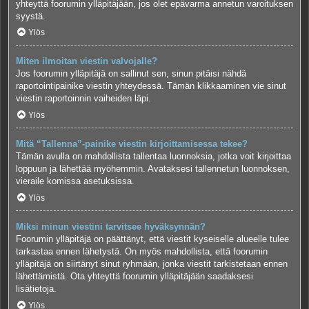
yhteyttä foorumin ylläpitäjään, jos olet epävarma annetun varoituksen
syystä.
Ylös
Miten ilmoitan viestin valvojalle?
Jos foorumin ylläpitäjä on sallinut sen, sinun pitäisi nähdä
raportointipainike viestin yhteydessä. Tämän klikkaaminen vie sinut
viestin raportoinnin vaiheiden läpi.
Ylös
Mitä “Tallenna”-painike viestin kirjoittamisessa tekee?
Tämän avulla on mahdollista tallentaa luonnoksia, jotka voit kirjoittaa
loppuun ja lähettää myöhemmin. Avataksesi tallennetun luonnoksen,
vieraile komissa asetuksissa.
Ylös
Miksi minun viestini tarvitsee hyväksynnän?
Foorumin ylläpitäjä on päättänyt, että viestit kyseiselle alueelle tulee
tarkastaa ennen lähetystä. On myös mahdollista, että foorumin
ylläpitäjä on siirtänyt sinut ryhmään, jonka viestit tarkistetaan ennen
lähettämistä. Ota yhteyttä foorumin ylläpitäjään saadaksesi
lisätietoja.
Ylös