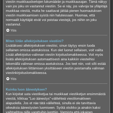
viestin muokkauskertojen lukumäärän ja muokkausajan. Tämä näkyy
vain jos joku on vastannut viestiin. Se ei näy, jos valvoja tai ylläpitäjä
muokkaa viestiä, mutta he saattavat jättää pienen huomautuksen
viestin muokkaamisen syistä niin halutessaan. Huomaa, että
normaalit käyttäjät eivät voi poistaa viestejä, jos niihin on joku
vastannut.
Ylös
Miten liitän allekirjoituksen viestiini?
Lisätäksesi allekirjoituksen viestiisi, sinun täytyy ensin luoda
sellainen omissa asetuksissa. Kun olet luonut sellaisen, voit valita
Lisää allekirjoitus
-valinnan viestin kirjoituslomakkeessa. Voit myös
lisätä allekirjoituksen automaattisesti aina kaikkiin viesteihisi
tekemällä valinnan omissa asetuksissa. Jos teet niin, voit silti estää
allekirjoituksen liittämisen yksittäiseen viestiin poistamalla valinnan
viestinkirjoituslomakkeessa.
Ylös
Kuinka luon äänestyksen?
Kun kirjoitat uuta viestiketjua tai muokkaat viestiketjun ensimmäistä
viestiä, klikkaa "Luo äänestys"-välilehteä viestilomakkeen
alapuolella. Jos et näe tätä välilehteä, sinulla ei ole tarvittavia
oikeuksia äänestysten luomiseen. Syötä otsikko ja ainakin kaksi
vaihtoehtoa niille varattuihin kenttiin. Varmista että jokainen