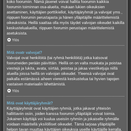
koko foorumiin. Nämä jäsenet voivat hallita foorumin kaikkia
foorumin toiminnan osa-alueita, mukaan lukien oikeuksien
asettaminen, käyttäjien porttikiellot, käyttäjäryhmät ja valvojat yms.,
riippuen foorumin perustajasta ja hänen ylläpitäjille määrittelemistä
oikeuksista. Heillä saattaa olla myös täydet valvojan oikeudet kaikilla
keskustelualueilla, riippuen foorumin perustajan määrittelemistä
asetuksista.
Ylös
Mitä ovatr valvojat?
Valvojat ovat henkilöitä (tai ryhmä henkilöitä) jotka katsovat
foorumeiden perään päivittäin. Heillä on on valta muokata ja poistaa
viestejä ja lukita, avata, siirtää, poistaa ja jakaa viestiketjuja niillä
alueilla joissa heillä on valvojan oikeudet. Yleensä valvojat ovat
paikalla estämässä aiheen vierestä keskustelua tai hyvien tapojen
vastaisen materiaalin lähettämistä.
Ylös
Mitä ovat käyttäjäryhmät?
Käyttäjäryhmät ovat käyttäjien ryhmiä, jotka jakavat yhteisön
hallittaviin osiin, joiden kanssa foorumin ylläpitäjät voivat toimia.
Jokainen käyttäjä voi kuulua useisiin ryhmiin ja jokaiselle ryhmälle
voidaan määritellä yksilölliset oikeudet. Tämä tarjoaa ylläpitäjille
helpon tavan muuttaa käyttäjien oikeuksia useille käyttäjille kerralla,