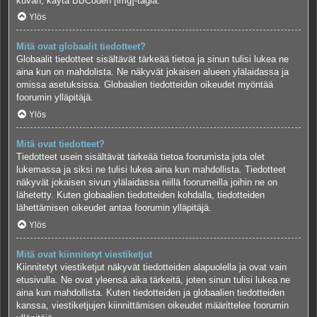
kuvan, käytä BBCoden [img]-tagia.
Ylös
Mitä ovat globaalit tiedotteet?
Globaalit tiedotteet sisältävät tärkeää tietoa ja sinun tulisi lukea ne
aina kun on mahdolista. Ne näkyvät jokaisen alueen ylälaidassa ja
omissa asetuksissa. Globaalien tiedotteiden oikeudet myöntää
foorumin ylläpitäjä.
Ylös
Mitä ovat tiedotteet?
Tiedotteet usein sisältävät tärkeää tietoa foorumista jota olet
lukemassa ja siksi ne tulisi lukea aina kun mahdollista. Tiedotteet
näkyvät jokaisen sivun ylälaidassa niillä foorumeilla joihin ne on
lähetetty. Kuten globaalien tiedotteiden kohdalla, tiedotteiden
lähettämisen oikeudet antaa foorumin ylläpitäjä.
Ylös
Mitä ovat kiinnitetyt viestiketjut
Kiinnitetyt viestiketjut näkyvät tiedotteiden alapuolella ja ovat vain
etusivulla. Ne ovat yleensä aika tärkeitä, joten sinun tulisi lukea ne
aina kun mahdollista. Kuten tiedotteiden ja globaalien tiedotteiden
kanssa, viestiketjujen kiinnittämisen oikeudet määrittelee foorumin