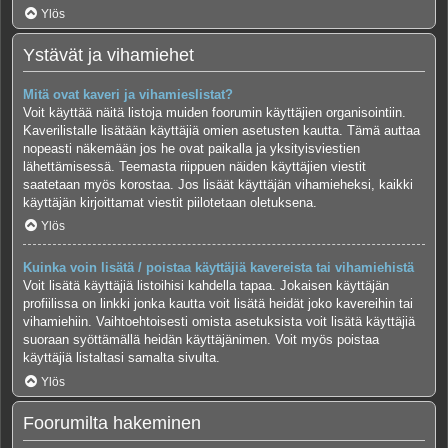
Ylös
Ystävät ja vihamiehet
Mitä ovat kaveri ja vihamieslistat?
Voit käyttää näitä listoja muiden foorumin käyttäjien organisointiin.
Kaverilistalle lisätään käyttäjiä omien asetusten kautta. Tämä auttaa
nopeasti näkemään jos he ovat paikalla ja yksityisviestien
lähettämisessä. Teemasta riippuen näiden käyttäjien viestit
saatetaan myös korostaa. Jos lisäät käyttäjän vihamieheksi, kaikki
käyttäjän kirjoittamat viestit piilotetaan oletuksena.
Ylös
Kuinka voin lisätä / poistaa käyttäjiä kavereista tai vihamiehistä
Voit lisätä käyttäjiä listoihisi kahdella tapaa. Jokaisen käyttäjän
profiilissa on linkki jonka kautta voit lisätä heidät joko kavereihin tai
vihamiehiin. Vaihtoehtoisesti omista asetuksista voit lisätä käyttäjiä
suoraan syöttämällä heidän käyttäjänimen. Voit myös poistaa
käyttäjiä listaltasi samalta sivulta.
Ylös
Foorumilta hakeminen