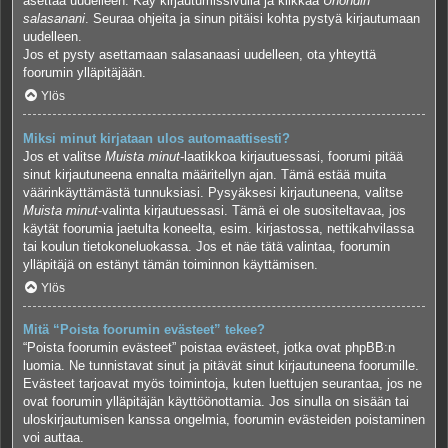
asettaa uudelleen. Käy kirjautumissivulla ja klikkaa
Unohdin
salasanani
. Seuraa ohjeita ja sinun pitäisi kohta pystyä kirjautumaan
uudelleen.
Jos et pysty asettamaan salasanaasi uudelleen, ota yhteyttä
foorumin ylläpitäjään.
Ylös
Miksi minut kirjataan ulos automaattisesti?
Jos et valitse
Muista minut
-laatikkoa kirjautuessasi, foorumi pitää
sinut kirjautuneena ennalta määritellyn ajan. Tämä estää muita
väärinkäyttämästä tunnuksiasi. Pysyäksesi kirjautuneena, valitse
Muista minut
-valinta kirjautuessasi. Tämä ei ole suositeltavaa, jos
käytät foorumia jaetulta koneelta, esim. kirjastossa, nettikahvilassa
tai koulun tietokoneluokassa. Jos et näe tätä valintaa, foorumin
ylläpitäjä on estänyt tämän toiminnon käyttämisen.
Ylös
Mitä “Poista foorumin evästeet” tekee?
“Poista foorumin evästeet” poistaa evästeet, jotka ovat phpBB:n
luomia. Ne tunnistavat sinut ja pitävät sinut kirjautuneena foorumille.
Evästeet tarjoavat myös toimintoja, kuten luettujen seurantaa, jos ne
ovat foorumin ylläpitäjän käyttöönottamia. Jos sinulla on sisään tai
uloskirjautumisen kanssa ongelmia, foorumin evästeiden poistaminen
voi auttaa.