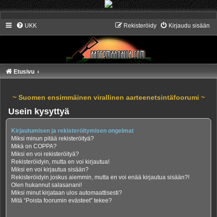
UKK
Rekisteröidy
Kirjaudu sisään
Etusivu
~ Suomen ensimmäinen virallinen aarteenetsintäfoorumi ~
Usein kysyttyä
Kirjautumisen ja rekisteröitymisen ongelmat
Miksi minun pitää rekisteröityä?
Mikä on COPPA?
Miksi en voi rekisteröityä?
Rekisteröidyin, mutta en voi kirjautua!
Miksi en voi kirjautua sisään?
Rekisteröidyin joskus aiemmin, mutta en voi enää kirjautua sisään?!
Olen hukannut salasanani!
Miksi minut kirjataan ulos automaattisesti?
Mitä “Poista foorumin evästeet” tekee?