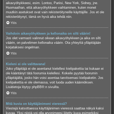
aikavyöhykkeesi, esim. Lontoo, Pariisi, New York, Sidney, jne.
Huomaathan, että aikavyöhykkeen vaihtaminen, kuten monet
muutkin asetukset ovat vain rekisteröityneille käyttäjille. Jos et ole
rekisteröitynyt, tämä on hyvä aika tehdä niin.
Ylös
Vaihdoin aikavyöhykkeen ja kellonaika on silti väärin!
Jos olet varmasti valinnut oikean aikavyöhykkeen ja aika on silti
väärin, on palvelimen kellonaika väärin. Ota yhteyttä ylläpitäjään
korjataksesi ongelman.
Ylös
Kieleni ei ole valittavana!
Joko ylläpitäjä ei ole asentanut kielellesi kielipakettia tai kukaan ei
ole kääntänyt tätä foorumia kielellesi. Kokeile pyytää foorumin
ylläpitäjältä, josko hän voisi asentaa tarvitsemasi kielipaketin. Jos
kielipakettia ei ole olemassa, voit luoda uuden käännöksen.
Lisätietoja löytyy
phpBB
®:n sivuilta.
Ylös
Mitä kuvia on käyttäjänimeni vieressä?
Viestejä katsottaessa käyttäjänimen vieressä saattaa näkyä kaksi
kuvaa. Yksi niistä voi olla arvonimeesi liitetty kuva esimerkiksi