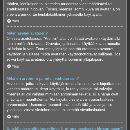
tähtien, laatikoiden tai pisteiden muodossa viestimäärästäsi tai
statuksestasi riippuen. Toinen, yleensä isompi kuva on avatar ja on
yleensä uniikki tai henkilökohtainen jokaisella käyttäjällä.
Ylös
Miten asetan avataren?
Omissa asetuksissa, “Profiilin” alla, voit lisätä avataren käyttämällä
jotain neljästä tavasta: Gravatar, galleriasta, käyttää kuvaa muualta
tai ladata kuvan. Foorumin ylläpitäjä päättää otetaanko avataret
käyttöön ja valitsee mitkä avatarien käyttöönottotavat sallitaan. Jos
et voi käyttää avataria, ota yhteyttä foorumin ylläpitäjään.
Ylös
Mikä on arvonimi ja miten vaihdan sen?
Arvonimet, jotka näkyvät käyttäjänimesi alla osoittavat kirjoittamiesi
viestien määrän tai tietyt käyttäjät, kuten ylläpitäjät tai valvojat.
Yleensä et voi vaihtaa minkään arvonimen tekstiä, sillä nämä ovat
ylläpitäjän määrittelemiä. Älä kirjoita viestejä vain parantaaksesi
arvonimeäsi. Useimmat foorumit eivät siedä tätä ja valvojat tai
ylläpitäjät voivat yksinkertaisesti pienentää viestilaskuriasi.
Ylös
Kun klikkaan sähköpostilinkkiä, minua pyydetään kirjautumaan?