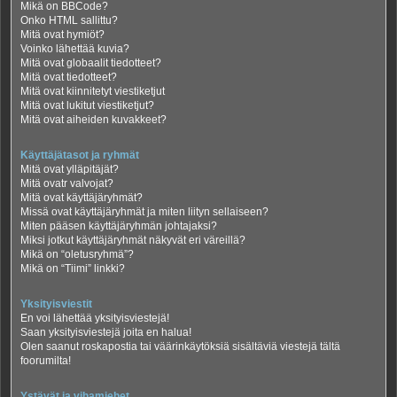
Mikä on BBCode?
Onko HTML sallittu?
Mitä ovat hymiöt?
Voinko lähettää kuvia?
Mitä ovat globaalit tiedotteet?
Mitä ovat tiedotteet?
Mitä ovat kiinnitetyt viestiketjut
Mitä ovat lukitut viestiketjut?
Mitä ovat aiheiden kuvakkeet?
Käyttäjätasot ja ryhmät
Mitä ovat ylläpitäjät?
Mitä ovatr valvojat?
Mitä ovat käyttäjäryhmät?
Missä ovat käyttäjäryhmät ja miten liityn sellaiseen?
Miten pääsen käyttäjäryhmän johtajaksi?
Miksi jotkut käyttäjäryhmät näkyvät eri väreillä?
Mikä on “oletusryhmä”?
Mikä on “Tiimi” linkki?
Yksityisviestit
En voi lähettää yksityisviestejä!
Saan yksityisviestejä joita en halua!
Olen saanut roskapostia tai väärinkäytöksiä sisältäviä viestejä tältä
foorumilta!
Ystävät ja vihamiehet