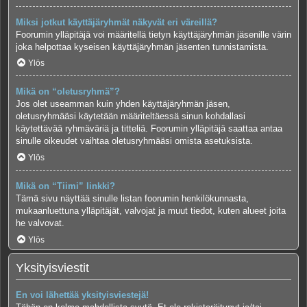
Miksi jotkut käyttäjäryhmät näkyvät eri väreillä?
Foorumin ylläpitäjä voi määritellä tietyn käyttäjäryhmän jäsenille värin
joka helpottaa kyseisen käyttäjäryhmän jäsenten tunnistamista.
Ylös
Mikä on “oletusryhmä”?
Jos olet useamman kuin yhden käyttäjäryhmän jäsen,
oletusryhmääsi käytetään määriteltäessä sinun kohdallasi
käytettävää ryhmäväriä ja titteliä. Foorumin ylläpitäjä saattaa antaa
sinulle oikeudet vaihtaa oletusryhmääsi omista asetuksista.
Ylös
Mikä on “Tiimi” linkki?
Tämä sivu näyttää sinulle listan foorumin henkilökunnasta,
mukaanluettuna ylläpitäjät, valvojat ja muut tiedot, kuten alueet joita
he valvovat.
Ylös
Yksityisviestit
En voi lähettää yksityisviestejä!