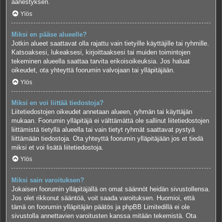
äänestyksen.
Ylös
Miksi en pääse alueelle?
Jotkin alueet saattavat olla rajattu vain tietyille käyttäjille tai ryhmille.
Katsoaksesi, lukeaksesi, kirjoittaaksesi tai muiden toimintojen
tekeminen alueella saattaa tarvita erikoisoikeuksia. Jos haluat
oikeudet, ota yhteyttä foorumin valvojaan tai ylläpitäjään.
Ylös
Miksi en voi liittää tiedostoja?
Liitetiedostojen oikeudet annetaan alueen, ryhmän tai käyttäjän
mukaan. Foorumin ylläpitäjä ei välttämättä ole sallinut liitetiedostojen
liittämistä tietyllä alueella tai vain tietyt ryhmät saattavat pystyä
liittämään tiedostoja. Ota yhteyttä foorumin ylläpitäjään jos et tiedä
miksi et voi lisätä liitetiedostoja.
Ylös
Miksi sain varoituksen?
Jokaisen foorumin ylläpitäjällä on omat säännöt heidän sivustollensa.
Jos olet rikkonut sääntöä, voit saada varoituksen. Huomioi, että
tämä on foorumin ylläpitäjän päätös ja phpBB Limitedillä ei ole
sivustolla annettavien varoitusten kanssa mitään tekemistä. Ota