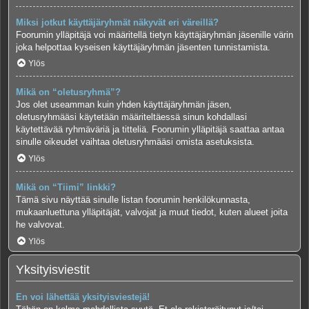
Miksi jotkut käyttäjäryhmät näkyvät eri väreillä?
Foorumin ylläpitäjä voi määritellä tietyn käyttäjäryhmän jäsenille värin
joka helpottaa kyseisen käyttäjäryhmän jäsenten tunnistamista.
Ylös
Mikä on “oletusryhmä”?
Jos olet useamman kuin yhden käyttäjäryhmän jäsen,
oletusryhmääsi käytetään määriteltäessä sinun kohdallasi
käytettävää ryhmäväriä ja titteliä. Foorumin ylläpitäjä saattaa antaa
sinulle oikeudet vaihtaa oletusryhmääsi omista asetuksista.
Ylös
Mikä on “Tiimi” linkki?
Tämä sivu näyttää sinulle listan foorumin henkilökunnasta,
mukaanluettuna ylläpitäjät, valvojat ja muut tiedot, kuten alueet joita
he valvovat.
Ylös
Yksityisviestit
En voi lähettää yksityisviestejä!