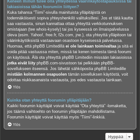
Keneen minun tulee olla yhteydessä väärinkäytöstapauksissa tai
lakiasioissa tähän foorumiin liittyen?
Kuka tahansa “Tiimi”-sivulla mainituista ylläpitäjistä on
todennäköisesti sopiva yhteyshenkilö valituksillesi. Jos et tätä kautta
saa vastausta, sinun kannattaa ottaa yhteyttä verkkotunnuksen
omistajaan (tee
whois-kysely
) tai jos kyseessä on ilmaispalvelussa
oleva (esim. Yahoo!, free.fr, f2s.com, jne.), ota yhteyttä ylläpitoon tai
väärinkäytöksistä vastaavaan osastoon kyseisessä palvelussa.
Huomaa, että phpBB Limitedillä
ei ole lainkaan toimivaltaa
ja sitä ei
voida pitää vastuussa miten, missä tai kenen toimesta tämä foorumi
on käytössä. Älä ota yhteyttä phpBB Limitediin missään lakiasioissa
jotka eivät liity
phpBB.com-sivustoon tai pelkkään phpBB-
sovellukseen itseensä. Jos lähetät sähköpostia phpBB Limitedille
mistään kolmannen osapuolen
tämän sovelluksen käytöstä, voit
odottaa niukkasanaista vastausta, jos edes vastausta lainkaan.
Ylös
Kuinka otan yhteyttä foorumin ylläpitäjään?
Kaikki foorumin käyttäjät voivat käyttää “Ota yhteyttä” -lomaketta,
jos täämä vaihtoehto on foorumin ylläpitäjän mahdollistama.
Foorumin käyttäjät voivat käyttää myös “Tiimi”-linkkiä.
Ylös
Hyppää