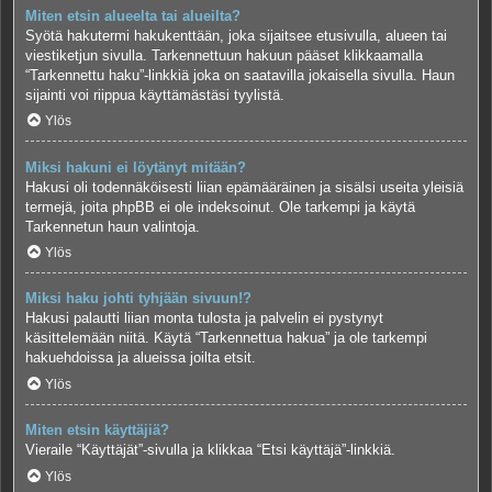
Miten etsin alueelta tai alueilta?
Syötä hakutermi hakukenttään, joka sijaitsee etusivulla, alueen tai
viestiketjun sivulla. Tarkennettuun hakuun pääset klikkaamalla
“Tarkennettu haku”-linkkiä joka on saatavilla jokaisella sivulla. Haun
sijainti voi riippua käyttämästäsi tyylistä.
Ylös
Miksi hakuni ei löytänyt mitään?
Hakusi oli todennäköisesti liian epämääräinen ja sisälsi useita yleisiä
termejä, joita phpBB ei ole indeksoinut. Ole tarkempi ja käytä
Tarkennetun haun valintoja.
Ylös
Miksi haku johti tyhjään sivuun!?
Hakusi palautti liian monta tulosta ja palvelin ei pystynyt
käsittelemään niitä. Käytä “Tarkennettua hakua” ja ole tarkempi
hakuehdoissa ja alueissa joilta etsit.
Ylös
Miten etsin käyttäjiä?
Vieraile “Käyttäjät”-sivulla ja klikkaa “Etsi käyttäjä”-linkkiä.
Ylös