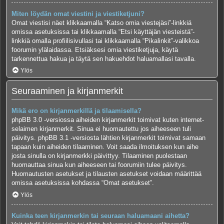
Miten löydän omat viestini ja viestiketjuni?
Omat viestisi näet klikkaamalla “Katso omia viestejäsi”-linkkiä
omissa asetuksissa tai klikkaamalla “Etsi käyttäjän viesteistä”-
linkkiä omalla profiilisivullasi tai klikkaamalla “Pikalinkit”-valikkoa
foorumin ylälaidassa. Etsiäksesi omia viestiketjuja, käytä
tarkennettua hakua ja täytä sen hakuehdot haluamallasi tavalla.
Ylös
Seuraaminen ja kirjanmerkit
Mikä ero on kirjanmerkillä ja tilaamisella?
phpBB 3.0 -versiossa aiheiden kirjanmerkit toimivat kuten internet-
selaimen kirjanmerkit. Sinua ei huomautettu jos aiheeseen tuli
päivitys. phpBB 3.1 -versiosta lähtien kirjanmerkit toimivat samaan
tapaan kuin aiheiden tilaaminen. Voit saada ilmoituksen kun aihe
josta sinulla on kirjanmerkki päivittyy. Tilaaminen puolestaan
huomauttaa sinua kun aiheeseen tai foorumiin tulee päivitys.
Huomautusten asetukset ja tilausten asetukset voidaan määrittää
omissa asetuksissa kohdassa “Omat asetukset”.
Ylös
Kuinka teen kirjanmerkin tai seuraan haluamaani aihetta?