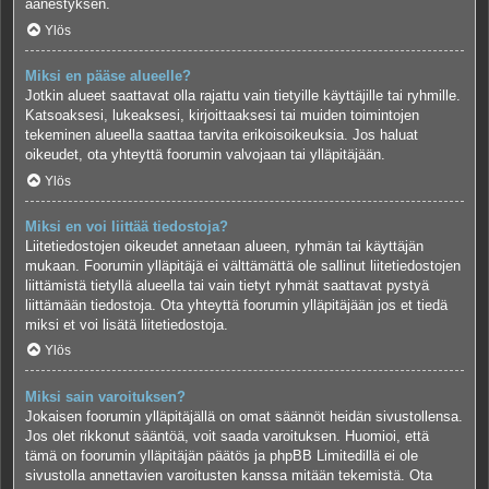
äänestyksen.
Ylös
Miksi en pääse alueelle?
Jotkin alueet saattavat olla rajattu vain tietyille käyttäjille tai ryhmille.
Katsoaksesi, lukeaksesi, kirjoittaaksesi tai muiden toimintojen
tekeminen alueella saattaa tarvita erikoisoikeuksia. Jos haluat
oikeudet, ota yhteyttä foorumin valvojaan tai ylläpitäjään.
Ylös
Miksi en voi liittää tiedostoja?
Liitetiedostojen oikeudet annetaan alueen, ryhmän tai käyttäjän
mukaan. Foorumin ylläpitäjä ei välttämättä ole sallinut liitetiedostojen
liittämistä tietyllä alueella tai vain tietyt ryhmät saattavat pystyä
liittämään tiedostoja. Ota yhteyttä foorumin ylläpitäjään jos et tiedä
miksi et voi lisätä liitetiedostoja.
Ylös
Miksi sain varoituksen?
Jokaisen foorumin ylläpitäjällä on omat säännöt heidän sivustollensa.
Jos olet rikkonut sääntöä, voit saada varoituksen. Huomioi, että
tämä on foorumin ylläpitäjän päätös ja phpBB Limitedillä ei ole
sivustolla annettavien varoitusten kanssa mitään tekemistä. Ota