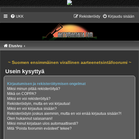
UKK
Rekisteröidy
Kirjaudu sisään
Etusivu
~ Suomen ensimmäinen virallinen aarteenetsintäfoorumi ~
Usein kysyttyä
Kirjautumisen ja rekisteröitymisen ongelmat
Miksi minun pitää rekisteröityä?
Mikä on COPPA?
Miksi en voi rekisteröityä?
Rekisteröidyin, mutta en voi kirjautua!
Miksi en voi kirjautua sisään?
Rekisteröidyin joskus aiemmin, mutta en voi enää kirjautua sisään?!
Olen hukannut salasanani!
Miksi minut kirjataan ulos automaattisesti?
Mitä “Poista foorumin evästeet” tekee?