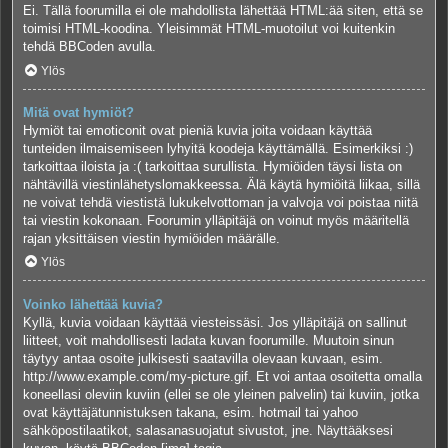
Ei. Tällä foorumilla ei ole mahdollista lähettää HTML:ää siten, että se
toimisi HTML-koodina. Yleisimmät HTML-muotoilut voi kuitenkin
tehdä BBCoden avulla.
Ylös
Mitä ovat hymiöt?
Hymiöt tai emoticonit ovat pieniä kuvia joita voidaan käyttää
tunteiden ilmaisemiseen lyhyitä koodeja käyttämällä. Esimerkiksi :)
tarkoittaa iloista ja :( tarkoittaa surullista. Hymiöiden täysi lista on
nähtävillä viestinlähetyslomakkeessa. Älä käytä hymiöitä liikaa, sillä
ne voivat tehdä viestistä lukukelvottoman ja valvoja voi poistaa niitä
tai viestin kokonaan. Foorumin ylläpitäjä on voinut myös määritellä
rajan yksittäisen viestin hymiöiden määrälle.
Ylös
Voinko lähettää kuvia?
Kyllä, kuvia voidaan käyttää viesteissäsi. Jos ylläpitäjä on sallinut
liitteet, voit mahdollisesti ladata kuvan foorumille. Muutoin sinun
täytyy antaa osoite julkisesti saatavilla olevaan kuvaan, esim.
http://www.example.com/my-picture.gif. Et voi antaa osoitetta omalla
koneellasi oleviin kuviin (ellei se ole yleinen palvelin) tai kuviin, jotka
ovat käyttäjätunnistuksen takana, esim. hotmail tai yahoo
sähköpostilaatikot, salasanasuojatut sivustot, jne. Näyttääksesi