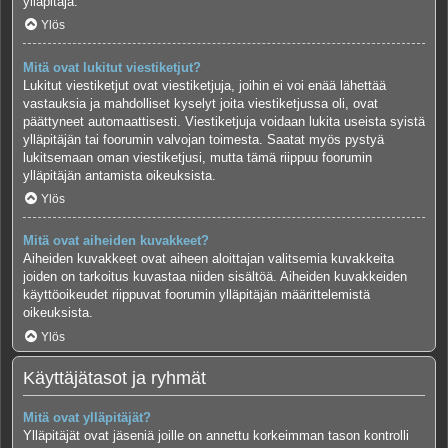
ylläpitäjä.
Ylös
Mitä ovat lukitut viestiketjut?
Lukitut viestiketjut ovat viestiketjuja, joihin ei voi enää lähettää
vastauksia ja mahdolliset kyselyt joita viestiketjussa oli, ovat
päättyneet automaattisesti. Viestiketjuja voidaan lukita useista syistä
ylläpitäjän tai foorumin valvojan toimesta. Saatat myös pystyä
lukitsemaan oman viestiketjusi, mutta tämä riippuu foorumin
ylläpitäjän antamista oikeuksista.
Ylös
Mitä ovat aiheiden kuvakkeet?
Aiheiden kuvakkeet ovat aiheen aloittajan valitsemia kuvakkeita
joiden on tarkoitus kuvastaa niiden sisältöä. Aiheiden kuvakkeiden
käyttöoikeudet riippuvat foorumin ylläpitäjän määrittelemistä
oikeuksista.
Ylös
Käyttäjätasot ja ryhmät
Mitä ovat ylläpitäjät?
Ylläpitäjät ovat jäseniä joille on annettu korkeimman tason kontrolli