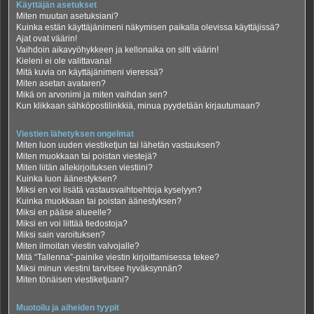
Käyttäjän asetukset
Miten muutan asetuksiani?
Kuinka estän käyttäjänimeni näkymisen paikalla olevissa käyttäjissä?
Ajat ovat väärin!
Vaihdoin aikavyöhykkeen ja kellonaika on silti väärin!
Kieleni ei ole valittavana!
Mitä kuvia on käyttäjänimeni vieressä?
Miten asetan avataren?
Mikä on arvonimi ja miten vaihdan sen?
Kun klikkaan sähköpostilinkkiä, minua pyydetään kirjautumaan?
Viestien lähetyksen ongelmat
Miten luon uuden viestiketjun tai lähetän vastauksen?
Miten muokkaan tai poistan viestejä?
Miten liitän allekirjoituksen viestiini?
Kuinka luon äänestyksen?
Miksi en voi lisätä vastausvaihtoehtoja kyselyyn?
Kuinka muokkaan tai poistan äänestyksen?
Miksi en pääse alueelle?
Miksi en voi liittää tiedostoja?
Miksi sain varoituksen?
Miten ilmoitan viestin valvojalle?
Mitä “Tallenna”-painike viestin kirjoittamisessa tekee?
Miksi minun viestini tarvitsee hyväksynnän?
Miten tönäisen viestiketjuani?
Muotoilu ja aiheiden tyypit