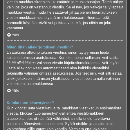
viestin muokkauskertojen lukumäärän ja muokkausajan. Tämä näkyy
vain jos joku on vastannut viestiin. Se ei näy, jos valvoja tai ylläpitäjä
muokkaa viestiä, mutta he saattavat jättää pienen huomautuksen
viestin muokkaamisen syistä niin halutessaan. Huomaa, että
normaalit käyttäjät eivät voi poistaa viestejä, jos niihin on joku
vastannut.
Ylös
Miten liitän allekirjoituksen viestiini?
Lisätäksesi allekirjoituksen viestiisi, sinun täytyy ensin luoda
sellainen omissa asetuksissa. Kun olet luonut sellaisen, voit valita
Lisää allekirjoitus
-valinnan viestin kirjoituslomakkeessa. Voit myös
lisätä allekirjoituksen automaattisesti aina kaikkiin viesteihisi
tekemällä valinnan omissa asetuksissa. Jos teet niin, voit silti estää
allekirjoituksen liittämisen yksittäiseen viestiin poistamalla valinnan
viestinkirjoituslomakkeessa.
Ylös
Kuinka luon äänestyksen?
Kun kirjoitat uuta viestiketjua tai muokkaat viestiketjun ensimmäistä
viestiä, klikkaa "Luo äänestys"-välilehteä viestilomakkeen
alapuolella. Jos et näe tätä välilehteä, sinulla ei ole tarvittavia
oikeuksia äänestysten luomiseen. Syötä otsikko ja ainakin kaksi
vaihtoehtoa niille varattuihin kenttiin. Varmista että jokainen