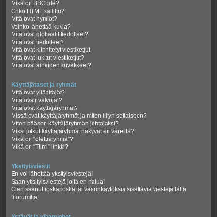
Mikä on BBCode?
Onko HTML sallittu?
Mitä ovat hymiöt?
Voinko lähettää kuvia?
Mitä ovat globaalit tiedotteet?
Mitä ovat tiedotteet?
Mitä ovat kiinnitetyt viestiketjut
Mitä ovat lukitut viestiketjut?
Mitä ovat aiheiden kuvakkeet?
Käyttäjätasot ja ryhmät
Mitä ovat ylläpitäjät?
Mitä ovatr valvojat?
Mitä ovat käyttäjäryhmät?
Missä ovat käyttäjäryhmät ja miten liityn sellaiseen?
Miten pääsen käyttäjäryhmän johtajaksi?
Miksi jotkut käyttäjäryhmät näkyvät eri väreillä?
Mikä on “oletusryhmä”?
Mikä on “Tiimi” linkki?
Yksityisviestit
En voi lähettää yksityisviestejä!
Saan yksityisviestejä joita en halua!
Olen saanut roskapostia tai väärinkäytöksiä sisältäviä viestejä tältä
foorumilta!
Ystävät ja vihamiehet