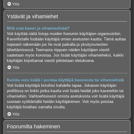
Ylös
Ystävät ja vihamiehet
Mitä ovat kaveri ja vihamieslistat?
Voit käyttää näitä listoja muiden foorumin käyttäjien organisointiin.
Kaverilistalle lisätään käyttäjiä omien asetusten kautta. Tämä auttaa
nopeasti näkemään jos he ovat paikalla ja yksityisviestien
lähettämisessä. Teemasta riippuen näiden käyttäjien viestit
saatetaan myös korostaa. Jos lisäät käyttäjän vihamieheksi, kaikki
käyttäjän kirjoittamat viestit piilotetaan oletuksena.
Ylös
Kuinka voin lisätä / poistaa käyttäjiä kavereista tai vihamiehistä
Voit lisätä käyttäjiä listoihisi kahdella tapaa. Jokaisen käyttäjän
profiilissa on linkki jonka kautta voit lisätä heidät joko kavereihin tai
vihamiehiin. Vaihtoehtoisesti omista asetuksista voit lisätä käyttäjiä
suoraan syöttämällä heidän käyttäjänimen. Voit myös poistaa
käyttäjiä listaltasi samalta sivulta.
Ylös
Foorumilta hakeminen