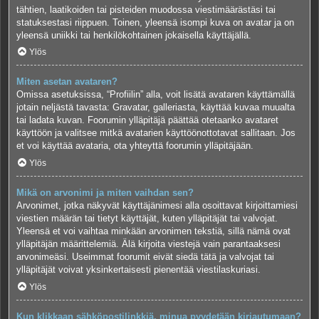
tähtien, laatikoiden tai pisteiden muodossa viestimäärästäsi tai
statuksestasi riippuen. Toinen, yleensä isompi kuva on avatar ja on
yleensä uniikki tai henkilökohtainen jokaisella käyttäjällä.
Ylös
Miten asetan avataren?
Omissa asetuksissa, “Profiilin” alla, voit lisätä avataren käyttämällä
jotain neljästä tavasta: Gravatar, galleriasta, käyttää kuvaa muualta
tai ladata kuvan. Foorumin ylläpitäjä päättää otetaanko avataret
käyttöön ja valitsee mitkä avatarien käyttöönottotavat sallitaan. Jos
et voi käyttää avataria, ota yhteyttä foorumin ylläpitäjään.
Ylös
Mikä on arvonimi ja miten vaihdan sen?
Arvonimet, jotka näkyvät käyttäjänimesi alla osoittavat kirjoittamiesi
viestien määrän tai tietyt käyttäjät, kuten ylläpitäjät tai valvojat.
Yleensä et voi vaihtaa minkään arvonimen tekstiä, sillä nämä ovat
ylläpitäjän määrittelemiä. Älä kirjoita viestejä vain parantaaksesi
arvonimeäsi. Useimmat foorumit eivät siedä tätä ja valvojat tai
ylläpitäjät voivat yksinkertaisesti pienentää viestilaskuriasi.
Ylös
Kun klikkaan sähköpostilinkkiä, minua pyydetään kirjautumaan?