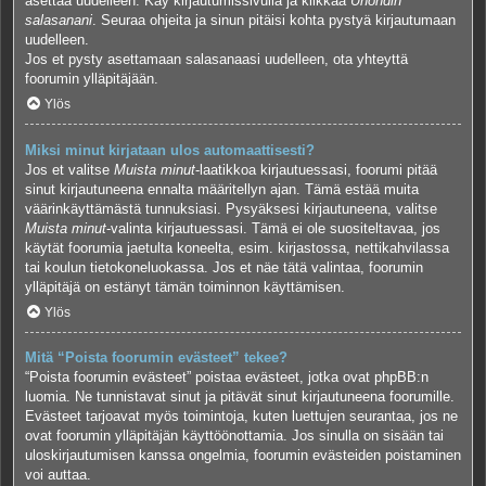
asettaa uudelleen. Käy kirjautumissivulla ja klikkaa
Unohdin
salasanani
. Seuraa ohjeita ja sinun pitäisi kohta pystyä kirjautumaan
uudelleen.
Jos et pysty asettamaan salasanaasi uudelleen, ota yhteyttä
foorumin ylläpitäjään.
Ylös
Miksi minut kirjataan ulos automaattisesti?
Jos et valitse
Muista minut
-laatikkoa kirjautuessasi, foorumi pitää
sinut kirjautuneena ennalta määritellyn ajan. Tämä estää muita
väärinkäyttämästä tunnuksiasi. Pysyäksesi kirjautuneena, valitse
Muista minut
-valinta kirjautuessasi. Tämä ei ole suositeltavaa, jos
käytät foorumia jaetulta koneelta, esim. kirjastossa, nettikahvilassa
tai koulun tietokoneluokassa. Jos et näe tätä valintaa, foorumin
ylläpitäjä on estänyt tämän toiminnon käyttämisen.
Ylös
Mitä “Poista foorumin evästeet” tekee?
“Poista foorumin evästeet” poistaa evästeet, jotka ovat phpBB:n
luomia. Ne tunnistavat sinut ja pitävät sinut kirjautuneena foorumille.
Evästeet tarjoavat myös toimintoja, kuten luettujen seurantaa, jos ne
ovat foorumin ylläpitäjän käyttöönottamia. Jos sinulla on sisään tai
uloskirjautumisen kanssa ongelmia, foorumin evästeiden poistaminen
voi auttaa.