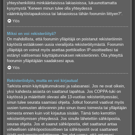
yhteyshenkilöitä minkäänlaisissa lakiasioissa, lukuunottamatta
kysymystä “Keneen minun tulee olla yhteydessä
väärinkäytöstapauksissa tai lakiasioissa tähän foorumiin liittyen?”.
Ylös
Miksi en voi rekisteröityä?
On mahdollista, että foorumin ylläpitäjä on poistanut rekisteröinnin
käytöstä estääkseen uusia vierailijoita rekisteröitymästä. Foorumin
ylläpitäjä on voinut myös asettaa porttikiellon IP-osoitteellesi tai
estänyt valitsemasi käyttäjätunnuksen rekisteröinnin. Ota yhteyttä
foorumin ylläpitäjään saadaksesi apua.
Ylös
Rekisteröidyin, mutta en voi kirjautua!
Tarkista ensin käyttäjätunnuksesi ja salasanasi. Jos ne ovat oikein,
yksi kahdesta asiasta on saattanut tapahtua. Jos COPPA-tuki on
käytössä ja määrittelit olevasi alle 13-vuotias rekisteröityessäsi,
sinun tulee seurata saamiasi ohjeita. Jotkut foorumit vaativat myös
uusien tunnusten aktivoinnin joko sinun itsesi toimesta tai ylläpitäjän
toimesta ennen kuin voit kirjautua sisään. Tämä tieto kerrottiin
rekisteröitymisen yhteydessä. Jos sinulle lähetettiin sähköpostia,
seuraa ohjeita. Jos et saanut sähköpostia, olet saattanut antaa
virheellisen sähköpostiosoitteen tai sähköpostit ovat saattaneet
jäädä roskapostisuodattimeen. Jos olet varma, että antamasi