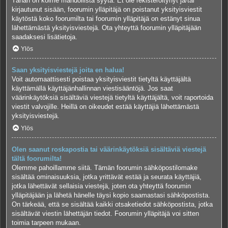
Tähän on kolme mahdollista syytä. Et ole rekisteröitynyt ja/tai
kirjautunut sisään, foorumin ylläpitäjä on poistanut yksityisviestit
käytöstä koko foorumilta tai foorumin ylläpitäjä on estänyt sinua
lähettämästä yksityisviestejä. Ota yhteyttä foorumin ylläpitäjään
saadaksesi lisätietoja.
Ylös
Saan yksityisviestejä joita en halua!
Voit automaattisesti poistaa yksityisviestit tietyltä käyttäjältä
käyttämällä käyttäjänhallinnan viestisääntöjä. Jos saat
väärinkäytöksiä sisältäviä viestejä tietyltä käyttäjältä, voit raportoida
viestit valvojille. Heillä on oikeudet estää käyttäjiä lähettämästä
yksityisviestejä.
Ylös
Olen saanut roskapostia tai väärinkäytöksiä sisältäviä viestejä
tältä foorumilta!
Olemme pahoillamme siitä. Tämän foorumin sähköpostilomake
sisältää ominaisuuksia, jotka yrittävät estää ja seurata käyttäjiä,
jotka lähettävät sellaisia viestejä, joten ota yhteyttä foorumin
ylläpitäjään ja lähetä hänelle täysi kopio saamastasi sähköpostista.
On tärkeää, että se sisältää kaikki otsaketiedot sähköpostista, jotka
sisältävät viestin lähettäjän tiedot. Foorumin ylläpitäjä voi sitten
toimia tarpeen mukaan.