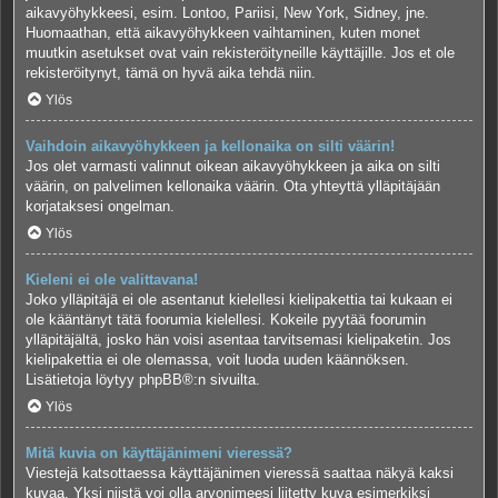
aikavyöhykkeesi, esim. Lontoo, Pariisi, New York, Sidney, jne.
Huomaathan, että aikavyöhykkeen vaihtaminen, kuten monet
muutkin asetukset ovat vain rekisteröityneille käyttäjille. Jos et ole
rekisteröitynyt, tämä on hyvä aika tehdä niin.
Ylös
Vaihdoin aikavyöhykkeen ja kellonaika on silti väärin!
Jos olet varmasti valinnut oikean aikavyöhykkeen ja aika on silti
väärin, on palvelimen kellonaika väärin. Ota yhteyttä ylläpitäjään
korjataksesi ongelman.
Ylös
Kieleni ei ole valittavana!
Joko ylläpitäjä ei ole asentanut kielellesi kielipakettia tai kukaan ei
ole kääntänyt tätä foorumia kielellesi. Kokeile pyytää foorumin
ylläpitäjältä, josko hän voisi asentaa tarvitsemasi kielipaketin. Jos
kielipakettia ei ole olemassa, voit luoda uuden käännöksen.
Lisätietoja löytyy
phpBB
®:n sivuilta.
Ylös
Mitä kuvia on käyttäjänimeni vieressä?
Viestejä katsottaessa käyttäjänimen vieressä saattaa näkyä kaksi
kuvaa. Yksi niistä voi olla arvonimeesi liitetty kuva esimerkiksi