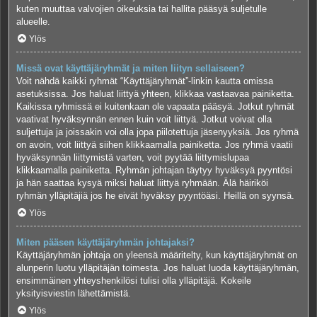
kuten muuttaa valvojien oikeuksia tai hallita pääsyä suljetulle
alueelle.
Ylös
Missä ovat käyttäjäryhmät ja miten liityn sellaiseen?
Voit nähdä kaikki ryhmät “Käyttäjäryhmät”-linkin kautta omissa
asetuksissa. Jos haluat liittyä yhteen, klikkaa vastaavaa painiketta.
Kaikissa ryhmissä ei kuitenkaan ole vapaata pääsyä. Jotkut ryhmät
vaativat hyväksynnän ennen kuin voit liittyä. Jotkut voivat olla
suljettuja ja joissakin voi olla jopa piilotettuja jäsenyyksiä. Jos ryhmä
on avoin, voit liittyä siihen klikkaamalla painiketta. Jos ryhmä vaatii
hyväksynnän liittymistä varten, voit pyytää liittymislupaa
klikkaamalla painiketta. Ryhmän johtajan täytyy hyväksyä pyyntösi
ja hän saattaa kysyä miksi haluat liittyä ryhmään. Älä häiriköi
ryhmän ylläpitäjiä jos he eivät hyväksy pyyntöäsi. Heillä on syynsä.
Ylös
Miten pääsen käyttäjäryhmän johtajaksi?
Käyttäjäryhmän johtaja on yleensä määritelty, kun käyttäjäryhmät on
alunperin luotu ylläpitäjän toimesta. Jos haluat luoda käyttäjäryhmän,
ensimmäinen yhteyshenkilösi tulisi olla ylläpitäjä. Kokeile
yksityisviestin lähettämistä.
Ylös