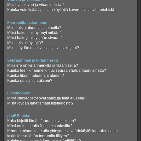
Mitä ovat kaveri ja vihamieslistat?
Kuinka voin lisätä / poistaa käyttäjiä kavereista tai vihamiehistä
Foorumilta hakeminen
Miten etsin alueelta tai alueilta?
Miksi hakuni ei löytänyt mitään?
Miksi haku johti tyhjään sivuun!?
Miten etsin käyttäjiä?
Miten löydän omat viestini ja viestiketjuni?
Seuraaminen ja kirjanmerkit
Mikä ero on kirjanmerkillä ja tilaamisella?
Kuinka teen kirjanmerkin tai seuraan haluamaani aihetta?
Kuinka tilaan haluamani alueen?
Kuinka poistan tilaukseni?
Liitetiedostot
Mitkä liitetiedostot ovat sallittuja tällä alueella?
Mistä löydän lähettämäni liitetiedostot?
phpBB -asiat
Kuka kirjoitti tämän foorumisovelluksen?
Miksi ominaisuutta X ei ole saatavilla?
Keneen minun tulee olla yhteydessä väärinkäytöstapauksissa tai
lakiasioissa tähän foorumiin liittyen?