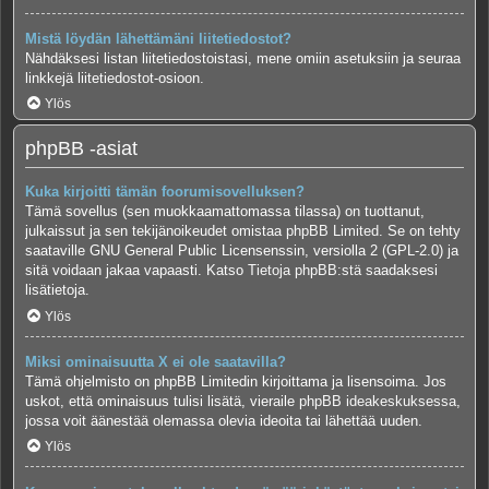
Mistä löydän lähettämäni liitetiedostot?
Nähdäksesi listan liitetiedostoistasi, mene omiin asetuksiin ja seuraa
linkkejä liitetiedostot-osioon.
Ylös
phpBB -asiat
Kuka kirjoitti tämän foorumisovelluksen?
Tämä sovellus (sen muokkaamattomassa tilassa) on tuottanut,
julkaissut ja sen tekijänoikeudet omistaa
phpBB Limited
. Se on tehty
saataville GNU General Public Licensenssin, versiolla 2 (GPL-2.0) ja
sitä voidaan jakaa vapaasti. Katso
Tietoja phpBB:stä
saadaksesi
lisätietoja.
Ylös
Miksi ominaisuutta X ei ole saatavilla?
Tämä ohjelmisto on phpBB Limitedin kirjoittama ja lisensoima. Jos
uskot, että ominaisuus tulisi lisätä, vieraile
phpBB ideakeskuksessa
,
jossa voit äänestää olemassa olevia ideoita tai lähettää uuden.
Ylös