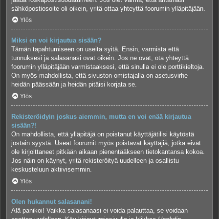
sähköpostiosoite oli oikein, yritä ottaa yhteyttä foorumin ylläpitäjään.
Ylös
Miksi en voi kirjautua sisään?
Tämän tapahtumiseen on useita syitä. Ensin, varmista että
tunnuksesi ja salasanasi ovat oikein. Jos ne ovat, ota yhteyttä
foorumin ylläpitäjään varmistaaksesi, että sinulla ei ole porttikieltoja.
On myös mahdollista, että sivuston omistajalla on asetusvirhe
heidän päässään ja heidän pitäisi korjata se.
Ylös
Rekisteröidyin joskus aiemmin, mutta en voi enää kirjautua
sisään?!
On mahdollista, että ylläpitäjä on poistanut käyttäjätilisi käytöstä
jostain syystä. Useat foorumit myös poistavat käyttäjiä, jotka eivät
ole kirjoittaneet pitkään aikaan pienentääkseen tietokantansa kokoa.
Jos näin on käynyt, yritä rekisteröityä uudelleen ja osallistu
keskusteluun aktiivisemmin.
Ylös
Olen hukannut salasanani!
Älä panikoi! Vaikka salasanaasi ei voida palauttaa, se voidaan