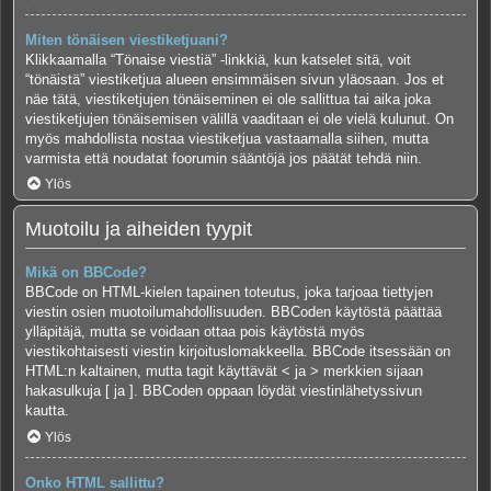
Miten tönäisen viestiketjuani?
Klikkaamalla “Tönaise viestiä” -linkkiä, kun katselet sitä, voit
“tönäistä” viestiketjua alueen ensimmäisen sivun yläosaan. Jos et
näe tätä, viestiketjujen tönäiseminen ei ole sallittua tai aika joka
viestiketjujen tönäisemisen välillä vaaditaan ei ole vielä kulunut. On
myös mahdollista nostaa viestiketjua vastaamalla siihen, mutta
varmista että noudatat foorumin sääntöjä jos päätät tehdä niin.
Ylös
Muotoilu ja aiheiden tyypit
Mikä on BBCode?
BBCode on HTML-kielen tapainen toteutus, joka tarjoaa tiettyjen
viestin osien muotoilumahdollisuuden. BBCoden käytöstä päättää
ylläpitäjä, mutta se voidaan ottaa pois käytöstä myös
viestikohtaisesti viestin kirjoituslomakkeella. BBCode itsessään on
HTML:n kaltainen, mutta tagit käyttävät < ja > merkkien sijaan
hakasulkuja [ ja ]. BBCoden oppaan löydät viestinlähetyssivun
kautta.
Ylös
Onko HTML sallittu?