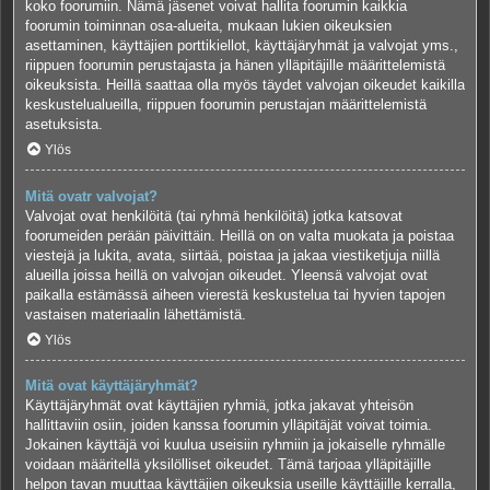
koko foorumiin. Nämä jäsenet voivat hallita foorumin kaikkia
foorumin toiminnan osa-alueita, mukaan lukien oikeuksien
asettaminen, käyttäjien porttikiellot, käyttäjäryhmät ja valvojat yms.,
riippuen foorumin perustajasta ja hänen ylläpitäjille määrittelemistä
oikeuksista. Heillä saattaa olla myös täydet valvojan oikeudet kaikilla
keskustelualueilla, riippuen foorumin perustajan määrittelemistä
asetuksista.
Ylös
Mitä ovatr valvojat?
Valvojat ovat henkilöitä (tai ryhmä henkilöitä) jotka katsovat
foorumeiden perään päivittäin. Heillä on on valta muokata ja poistaa
viestejä ja lukita, avata, siirtää, poistaa ja jakaa viestiketjuja niillä
alueilla joissa heillä on valvojan oikeudet. Yleensä valvojat ovat
paikalla estämässä aiheen vierestä keskustelua tai hyvien tapojen
vastaisen materiaalin lähettämistä.
Ylös
Mitä ovat käyttäjäryhmät?
Käyttäjäryhmät ovat käyttäjien ryhmiä, jotka jakavat yhteisön
hallittaviin osiin, joiden kanssa foorumin ylläpitäjät voivat toimia.
Jokainen käyttäjä voi kuulua useisiin ryhmiin ja jokaiselle ryhmälle
voidaan määritellä yksilölliset oikeudet. Tämä tarjoaa ylläpitäjille
helpon tavan muuttaa käyttäjien oikeuksia useille käyttäjille kerralla,