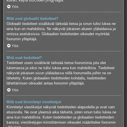
kuvan, käytä BBCoden [img]-tagia.
Ylös
Mitä ovat globaalit tiedotteet?
Globaalit tiedotteet sisältävät tärkeää tietoa ja sinun tulisi lukea ne
aina kun on mahdolista. Ne näkyvät jokaisen alueen ylälaidassa ja
omissa asetuksissa. Globaalien tiedotteiden oikeudet myöntää
foorumin ylläpitäjä.
Ylös
Mitä ovat tiedotteet?
Tiedotteet usein sisältävät tärkeää tietoa foorumista jota olet
lukemassa ja siksi ne tulisi lukea aina kun mahdollista. Tiedotteet
näkyvät jokaisen sivun ylälaidassa niillä foorumeilla joihin ne on
lähetetty. Kuten globaalien tiedotteiden kohdalla, tiedotteiden
lähettämisen oikeudet antaa foorumin ylläpitäjä.
Ylös
Mitä ovat kiinnitetyt viestiketjut
Kiinnitetyt viestiketjut näkyvät tiedotteiden alapuolella ja ovat vain
etusivulla. Ne ovat yleensä aika tärkeitä, joten sinun tulisi lukea ne
aina kun mahdollista. Kuten tiedotteiden ja globaalien tiedotteiden
kanssa, viestiketjujen kiinnittämisen oikeudet määrittelee foorumin