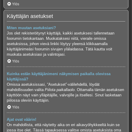
Ylös
Käyttäjän asetukset
Miten muutan asetuksiani?
Jos olet rekisteröitynyt käyttäjä, kaikki asetuksesi tallennetaan
foorumin tietokantaan. Muokataksesi niitä, vieraile omissa
asetuksissa, johon vievä linkki löytyy yleensä klikkaamalla
käyttäjänimeäsi foorumin sivujen ylälaidassa. Tätä kautta voit
muokata asetuksiasi ja valintojasi.
Ylös
Kuinka estän käyttäjänimeni näkymisen paikalla olevissa
käyttäjissä?
Omissa asetuksissasi, “Asetukset”-välilehdellä, löydät
mahdollisuuden valita
Piilota paikallaolo
. Ottamalla tämän asetuksen
käyttöön näyt vain ylläpitäjille, valvojille ja itsellesi. Sinut lasketaan
piilossa oleviin käyttäjiin.
Ylös
Ajat ovat väärin!
On mahdollista, että näytetty aika on eri aikavyöhykkeeltä kuin se
jossa itse olet. Tässä tapauksessa valitse omista asetuksista oma