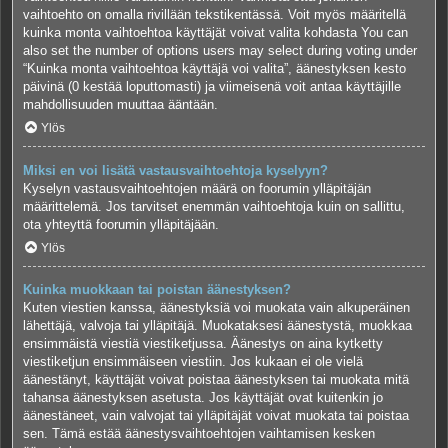
vaihtoehto on omalla rivillään tekstikentässä. Voit myös määritellä
kuinka monta vaihtoehtoa käyttäjät voivat valita kohdasta You can
also set the number of options users may select during voting under
“Kuinka monta vaihtoehtoa käyttäjä voi valita”, äänestyksen kesto
päivinä (0 kestää loputtomasti) ja viimeisenä voit antaa käyttäjille
mahdollisuuden muuttaa ääntään.
Ylös
Miksi en voi lisätä vastausvaihtoehtoja kyselyyn?
Kyselyn vastausvaihtoehtojen määrä on foorumin ylläpitäjän
määrittelemä. Jos tarvitset enemmän vaihtoehtoja kuin on sallittu,
ota yhteyttä foorumin ylläpitäjään.
Ylös
Kuinka muokkaan tai poistan äänestyksen?
Kuten viestien kanssa, äänestyksiä voi muokata vain alkuperäinen
lähettäjä, valvoja tai ylläpitäjä. Muokataksesi äänestystä, muokkaa
ensimmäistä viestiä viestiketjussa. Äänestys on aina kytketty
viestiketjun ensimmäiseen viestiin. Jos kukaan ei ole vielä
äänestänyt, käyttäjät voivat poistaa äänestyksen tai muokata mitä
tahansa äänestyksen asetusta. Jos käyttäjät ovat kuitenkin jo
äänestäneet, vain valvojat tai ylläpitäjät voivat muokata tai poistaa
sen. Tämä estää äänestysvaihtoehtojen vaihtamisen kesken