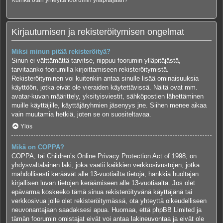
Kuinka otan yhteyttä foorumin ylläpitäjään?
Kirjautumisen ja rekisteröitymisen ongelmat
Miksi minun pitää rekisteröityä?
Sinun ei välttämättä tarvitse, riippuu foorumin ylläpitäjästä,
tarvitaanko foorumilla kirjoittamiseen rekisteröitymistä.
Rekisteröityminen voi kuitenkin antaa sinulle lisää ominaisuuksia
käyttöön, jotka eivät ole vieraiden käytettävissä. Näitä ovat mm.
avatar-kuvan määrittely, yksityisviestit, sähköpostien lähettäminen
muille käyttäjille, käyttäjäryhmien jäsenyys jne. Siihen menee aikaa
vain muutamia hetkiä, joten se on suositeltavaa.
Ylös
Mikä on COPPA?
COPPA, tai Children’s Online Privacy Protection Act of 1998, on
yhdysvaltalainen laki, joka vaatii kaikkien verkkosivustojen, jotka
mahdollisesti keräävät alle 13-vuotiailta tietoja, hankkia huoltajan
kirjallisen luvan tietojen keräämiseen alle 13-vuotiaalta. Jos olet
epävarma koskeeko tämä sinua rekisteröityvänä käyttäjänä tai
verkkosivua jolle olet rekisteröitymässä, ota yhteyttä oikeudelliseen
neuvonantajaan saadaksesi apua. Huomaa, että phpBB Limited ja
tämän foorumin omistajat eivät voi antaa lakineuvontaa ja eivät ole