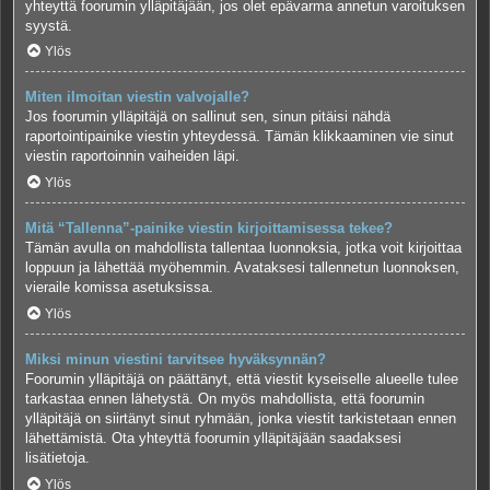
yhteyttä foorumin ylläpitäjään, jos olet epävarma annetun varoituksen
syystä.
Ylös
Miten ilmoitan viestin valvojalle?
Jos foorumin ylläpitäjä on sallinut sen, sinun pitäisi nähdä
raportointipainike viestin yhteydessä. Tämän klikkaaminen vie sinut
viestin raportoinnin vaiheiden läpi.
Ylös
Mitä “Tallenna”-painike viestin kirjoittamisessa tekee?
Tämän avulla on mahdollista tallentaa luonnoksia, jotka voit kirjoittaa
loppuun ja lähettää myöhemmin. Avataksesi tallennetun luonnoksen,
vieraile komissa asetuksissa.
Ylös
Miksi minun viestini tarvitsee hyväksynnän?
Foorumin ylläpitäjä on päättänyt, että viestit kyseiselle alueelle tulee
tarkastaa ennen lähetystä. On myös mahdollista, että foorumin
ylläpitäjä on siirtänyt sinut ryhmään, jonka viestit tarkistetaan ennen
lähettämistä. Ota yhteyttä foorumin ylläpitäjään saadaksesi
lisätietoja.
Ylös