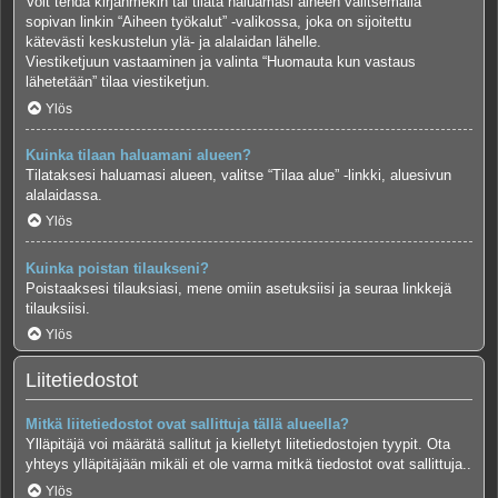
Voit tehdä kirjanmekin tai tilata haluamasi aiheen valitsemalla
sopivan linkin “Aiheen työkalut” -valikossa, joka on sijoitettu
kätevästi keskustelun ylä- ja alalaidan lähelle.
Viestiketjuun vastaaminen ja valinta “Huomauta kun vastaus
lähetetään” tilaa viestiketjun.
Ylös
Kuinka tilaan haluamani alueen?
Tilataksesi haluamasi alueen, valitse “Tilaa alue” -linkki, aluesivun
alalaidassa.
Ylös
Kuinka poistan tilaukseni?
Poistaaksesi tilauksiasi, mene omiin asetuksiisi ja seuraa linkkejä
tilauksiisi.
Ylös
Liitetiedostot
Mitkä liitetiedostot ovat sallittuja tällä alueella?
Ylläpitäjä voi määrätä sallitut ja kielletyt liitetiedostojen tyypit. Ota
yhteys ylläpitäjään mikäli et ole varma mitkä tiedostot ovat sallittuja..
Ylös