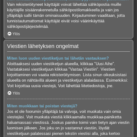
Vain rekisteröityneet käyttäjät voivat lähettää sähköpostia muille
käyttäjille sisäänrakennetulla sähköpostilomakkeella ja vain jos
ylläpitäjä sallii tämän ominaisuuden. Kirjautuminen vaaditaan, jotta
tunnistautumattomat käyttäjät eivät voisi väärinkäyttää
sähköpostijärjestelmää.
Ylös
Viestien lähetyksen ongelmat
Miten luon uuden viestiketjun tai lähetän vastauksen?
Aloittaaksesi uuden viestiketjun alueella, klikkaa "Uusi Aihe".
Vastataksesi viestiketjuun klikkaa "Vastaa Viestiin". Viestien
kirjoittaminen voi vaatia rekisteröitymisen. Lista sinun oikeuksistasi
alueella on nähtävillä alueen ja viestiketjun alalaidassa. Esimerkiksi:
Voit kirjoittaa uusia viestejä, Voit lähettää liitetiedostoja, jne.
Ylös
Miten muokkaan tai poistan viestejä?
Jos et ole foorumin ylläpitäjä tai valvoja, voit muokata vain omia
viestejäsi. Voit muokata viestiä klikkaamalla muokkaa-painiketta
haluamassasi viestissä. Joskus painike toimii vain tietyn ajan viestin
luomisen jälkeen. Jos joku on jo vastannut viestiin, löydät
viestiketjuun palatessasi pienen tekstin viestisi alla, joka kertoo