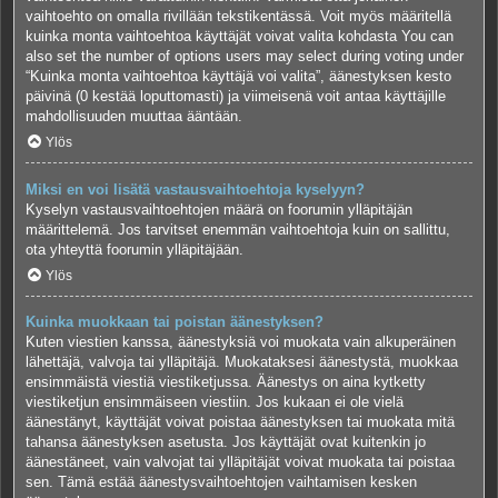
vaihtoehto on omalla rivillään tekstikentässä. Voit myös määritellä
kuinka monta vaihtoehtoa käyttäjät voivat valita kohdasta You can
also set the number of options users may select during voting under
“Kuinka monta vaihtoehtoa käyttäjä voi valita”, äänestyksen kesto
päivinä (0 kestää loputtomasti) ja viimeisenä voit antaa käyttäjille
mahdollisuuden muuttaa ääntään.
Ylös
Miksi en voi lisätä vastausvaihtoehtoja kyselyyn?
Kyselyn vastausvaihtoehtojen määrä on foorumin ylläpitäjän
määrittelemä. Jos tarvitset enemmän vaihtoehtoja kuin on sallittu,
ota yhteyttä foorumin ylläpitäjään.
Ylös
Kuinka muokkaan tai poistan äänestyksen?
Kuten viestien kanssa, äänestyksiä voi muokata vain alkuperäinen
lähettäjä, valvoja tai ylläpitäjä. Muokataksesi äänestystä, muokkaa
ensimmäistä viestiä viestiketjussa. Äänestys on aina kytketty
viestiketjun ensimmäiseen viestiin. Jos kukaan ei ole vielä
äänestänyt, käyttäjät voivat poistaa äänestyksen tai muokata mitä
tahansa äänestyksen asetusta. Jos käyttäjät ovat kuitenkin jo
äänestäneet, vain valvojat tai ylläpitäjät voivat muokata tai poistaa
sen. Tämä estää äänestysvaihtoehtojen vaihtamisen kesken