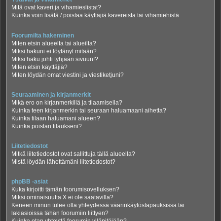
Mitä ovat kaveri ja vihamieslistat?
Kuinka voin lisätä / poistaa käyttäjiä kavereista tai vihamiehistä
Foorumilta hakeminen
Miten etsin alueelta tai alueilta?
Miksi hakuni ei löytänyt mitään?
Miksi haku johti tyhjään sivuun!?
Miten etsin käyttäjiä?
Miten löydän omat viestini ja viestiketjuni?
Seuraaminen ja kirjanmerkit
Mikä ero on kirjanmerkillä ja tilaamisella?
Kuinka teen kirjanmerkin tai seuraan haluamaani aihetta?
Kuinka tilaan haluamani alueen?
Kuinka poistan tilaukseni?
Liitetiedostot
Mitkä liitetiedostot ovat sallittuja tällä alueella?
Mistä löydän lähettämäni liitetiedostot?
phpBB -asiat
Kuka kirjoitti tämän foorumisovelluksen?
Miksi ominaisuutta X ei ole saatavilla?
Keneen minun tulee olla yhteydessä väärinkäytöstapauksissa tai
lakiasioissa tähän foorumiin liittyen?