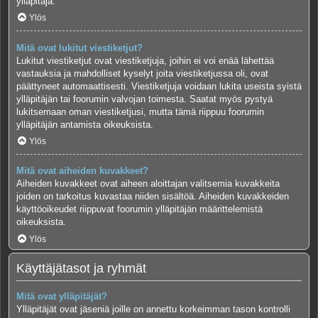
ylläpitäjä.
Ylös
Mitä ovat lukitut viestiketjut?
Lukitut viestiketjut ovat viestiketjuja, joihin ei voi enää lähettää
vastauksia ja mahdolliset kyselyt joita viestiketjussa oli, ovat
päättyneet automaattisesti. Viestiketjuja voidaan lukita useista syistä
ylläpitäjän tai foorumin valvojan toimesta. Saatat myös pystyä
lukitsemaan oman viestiketjusi, mutta tämä riippuu foorumin
ylläpitäjän antamista oikeuksista.
Ylös
Mitä ovat aiheiden kuvakkeet?
Aiheiden kuvakkeet ovat aiheen aloittajan valitsemia kuvakkeita
joiden on tarkoitus kuvastaa niiden sisältöä. Aiheiden kuvakkeiden
käyttöoikeudet riippuvat foorumin ylläpitäjän määrittelemistä
oikeuksista.
Ylös
Käyttäjätasot ja ryhmät
Mitä ovat ylläpitäjät?
Ylläpitäjät ovat jäseniä joille on annettu korkeimman tason kontrolli