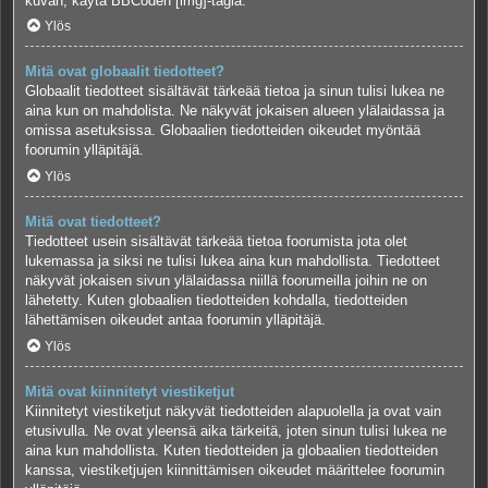
kuvan, käytä BBCoden [img]-tagia.
Ylös
Mitä ovat globaalit tiedotteet?
Globaalit tiedotteet sisältävät tärkeää tietoa ja sinun tulisi lukea ne
aina kun on mahdolista. Ne näkyvät jokaisen alueen ylälaidassa ja
omissa asetuksissa. Globaalien tiedotteiden oikeudet myöntää
foorumin ylläpitäjä.
Ylös
Mitä ovat tiedotteet?
Tiedotteet usein sisältävät tärkeää tietoa foorumista jota olet
lukemassa ja siksi ne tulisi lukea aina kun mahdollista. Tiedotteet
näkyvät jokaisen sivun ylälaidassa niillä foorumeilla joihin ne on
lähetetty. Kuten globaalien tiedotteiden kohdalla, tiedotteiden
lähettämisen oikeudet antaa foorumin ylläpitäjä.
Ylös
Mitä ovat kiinnitetyt viestiketjut
Kiinnitetyt viestiketjut näkyvät tiedotteiden alapuolella ja ovat vain
etusivulla. Ne ovat yleensä aika tärkeitä, joten sinun tulisi lukea ne
aina kun mahdollista. Kuten tiedotteiden ja globaalien tiedotteiden
kanssa, viestiketjujen kiinnittämisen oikeudet määrittelee foorumin