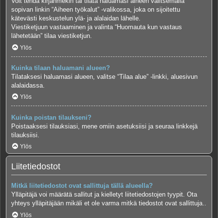
Voit tehdä kirjanmekin tai tilata haluamasi aiheen valitsemalla
sopivan linkin “Aiheen työkalut” -valikossa, joka on sijoitettu
kätevästi keskustelun ylä- ja alalaidan lähelle.
Viestiketjuun vastaaminen ja valinta “Huomauta kun vastaus
lähetetään” tilaa viestiketjun.
Ylös
Kuinka tilaan haluamani alueen?
Tilataksesi haluamasi alueen, valitse “Tilaa alue” -linkki, aluesivun
alalaidassa.
Ylös
Kuinka poistan tilaukseni?
Poistaaksesi tilauksiasi, mene omiin asetuksiisi ja seuraa linkkejä
tilauksiisi.
Ylös
Liitetiedostot
Mitkä liitetiedostot ovat sallittuja tällä alueella?
Ylläpitäjä voi määrätä sallitut ja kielletyt liitetiedostojen tyypit. Ota
yhteys ylläpitäjään mikäli et ole varma mitkä tiedostot ovat sallittuja..
Ylös