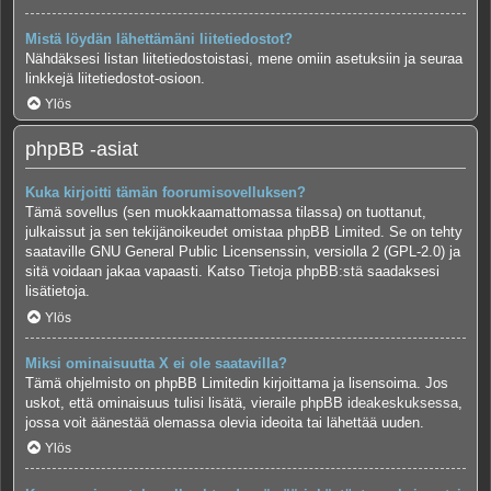
Mistä löydän lähettämäni liitetiedostot?
Nähdäksesi listan liitetiedostoistasi, mene omiin asetuksiin ja seuraa
linkkejä liitetiedostot-osioon.
Ylös
phpBB -asiat
Kuka kirjoitti tämän foorumisovelluksen?
Tämä sovellus (sen muokkaamattomassa tilassa) on tuottanut,
julkaissut ja sen tekijänoikeudet omistaa
phpBB Limited
. Se on tehty
saataville GNU General Public Licensenssin, versiolla 2 (GPL-2.0) ja
sitä voidaan jakaa vapaasti. Katso
Tietoja phpBB:stä
saadaksesi
lisätietoja.
Ylös
Miksi ominaisuutta X ei ole saatavilla?
Tämä ohjelmisto on phpBB Limitedin kirjoittama ja lisensoima. Jos
uskot, että ominaisuus tulisi lisätä, vieraile
phpBB ideakeskuksessa
,
jossa voit äänestää olemassa olevia ideoita tai lähettää uuden.
Ylös