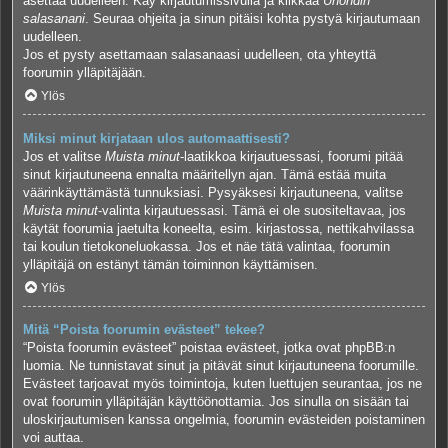
asettaa uudelleen. Käy kirjautumissivulla ja klikkaa
Unohdin
salasanani
. Seuraa ohjeita ja sinun pitäisi kohta pystyä kirjautumaan
uudelleen.
Jos et pysty asettamaan salasanaasi uudelleen, ota yhteyttä
foorumin ylläpitäjään.
Ylös
Miksi minut kirjataan ulos automaattisesti?
Jos et valitse
Muista minut
-laatikkoa kirjautuessasi, foorumi pitää
sinut kirjautuneena ennalta määritellyn ajan. Tämä estää muita
väärinkäyttämästä tunnuksiasi. Pysyäksesi kirjautuneena, valitse
Muista minut
-valinta kirjautuessasi. Tämä ei ole suositeltavaa, jos
käytät foorumia jaetulta koneelta, esim. kirjastossa, nettikahvilassa
tai koulun tietokoneluokassa. Jos et näe tätä valintaa, foorumin
ylläpitäjä on estänyt tämän toiminnon käyttämisen.
Ylös
Mitä “Poista foorumin evästeet” tekee?
“Poista foorumin evästeet” poistaa evästeet, jotka ovat phpBB:n
luomia. Ne tunnistavat sinut ja pitävät sinut kirjautuneena foorumille.
Evästeet tarjoavat myös toimintoja, kuten luettujen seurantaa, jos ne
ovat foorumin ylläpitäjän käyttöönottamia. Jos sinulla on sisään tai
uloskirjautumisen kanssa ongelmia, foorumin evästeiden poistaminen
voi auttaa.