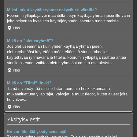
Miksi jotkut käyttäjäryhmät näkyvät eri väreillä?
Foorumin ylläpitäjä voi määritellä tietyn käyttäjäryhmän jäsenille värin
joka helpottaa kyseisen käyttäjäryhmän jäsenten tunnistamista.
Ylös
Mikä on “oletusryhmä”?
Jos olet useamman kuin yhden käyttäjäryhmän jäsen,
oletusryhmääsi käytetään määriteltäessä sinun kohdallasi
käytettävää ryhmäväriä ja titteliä. Foorumin ylläpitäjä saattaa antaa
sinulle oikeudet vaihtaa oletusryhmääsi omista asetuksista.
Ylös
Mikä on “Tiimi” linkki?
Tämä sivu näyttää sinulle listan foorumin henkilökunnasta,
mukaanluettuna ylläpitäjät, valvojat ja muut tiedot, kuten alueet joita
he valvovat.
Ylös
Yksityisviestit
En voi lähettää yksityisviestejä!