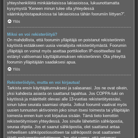
yhteyshenkilöitä minkäänlaisissa lakiasioissa, lukuunottamatta
kysymystä “Keneen minun tulee olla yhteydessä
väärinkäytöstapauksissa tai lakiasioissa tähän foorumiin liittyen?”.
Ylös
Miksi en voi rekisteröityä?
On mahdollista, että foorumin ylläpitäjä on poistanut rekisteröinnin
käytöstä estääkseen uusia vierailijoita rekisteröitymästä. Foorumin
ylläpitäjä on voinut myös asettaa porttikiellon IP-osoitteellesi tai
estänyt valitsemasi käyttäjätunnuksen rekisteröinnin. Ota yhteyttä
foorumin ylläpitäjään saadaksesi apua.
Ylös
Rekisteröidyin, mutta en voi kirjautua!
Tarkista ensin käyttäjätunnuksesi ja salasanasi. Jos ne ovat oikein,
yksi kahdesta asiasta on saattanut tapahtua. Jos COPPA-tuki on
käytössä ja määrittelit olevasi alle 13-vuotias rekisteröityessäsi,
sinun tulee seurata saamiasi ohjeita. Jotkut foorumit vaativat myös
uusien tunnusten aktivoinnin joko sinun itsesi toimesta tai ylläpitäjän
toimesta ennen kuin voit kirjautua sisään. Tämä tieto kerrottiin
rekisteröitymisen yhteydessä. Jos sinulle lähetettiin sähköpostia,
seuraa ohjeita. Jos et saanut sähköpostia, olet saattanut antaa
virheellisen sähköpostiosoitteen tai sähköpostit ovat saattaneet
jäädä roskapostisuodattimeen. Jos olet varma, että antamasi