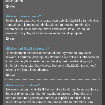
äänestyksen.
Ylös
Miksi en pääse alueelle?
Jotkin alueet saattavat olla rajattu vain tietyille käyttäjille tai ryhmille.
Katsoaksesi, lukeaksesi, kirjoittaaksesi tai muiden toimintojen
tekeminen alueella saattaa tarvita erikoisoikeuksia. Jos haluat
oikeudet, ota yhteyttä foorumin valvojaan tai ylläpitäjään.
Ylös
Miksi en voi liittää tiedostoja?
Liitetiedostojen oikeudet annetaan alueen, ryhmän tai käyttäjän
mukaan. Foorumin ylläpitäjä ei välttämättä ole sallinut liitetiedostojen
liittämistä tietyllä alueella tai vain tietyt ryhmät saattavat pystyä
liittämään tiedostoja. Ota yhteyttä foorumin ylläpitäjään jos et tiedä
miksi et voi lisätä liitetiedostoja.
Ylös
Miksi sain varoituksen?
Jokaisen foorumin ylläpitäjällä on omat säännöt heidän sivustollensa.
Jos olet rikkonut sääntöä, voit saada varoituksen. Huomioi, että
tämä on foorumin ylläpitäjän päätös ja phpBB Limitedillä ei ole
sivustolla annettavien varoitusten kanssa mitään tekemistä. Ota