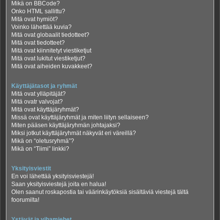
Mikä on BBCode?
Onko HTML sallittu?
Mitä ovat hymiöt?
Voinko lähettää kuvia?
Mitä ovat globaalit tiedotteet?
Mitä ovat tiedotteet?
Mitä ovat kiinnitetyt viestiketjut
Mitä ovat lukitut viestiketjut?
Mitä ovat aiheiden kuvakkeet?
Käyttäjätasot ja ryhmät
Mitä ovat ylläpitäjät?
Mitä ovatr valvojat?
Mitä ovat käyttäjäryhmät?
Missä ovat käyttäjäryhmät ja miten liityn sellaiseen?
Miten pääsen käyttäjäryhmän johtajaksi?
Miksi jotkut käyttäjäryhmät näkyvät eri väreillä?
Mikä on “oletusryhmä”?
Mikä on “Tiimi” linkki?
Yksityisviestit
En voi lähettää yksityisviestejä!
Saan yksityisviestejä joita en halua!
Olen saanut roskapostia tai väärinkäytöksiä sisältäviä viestejä tältä
foorumilta!
Ystävät ja vihamiehet