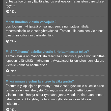
yhteyttä foorumin ylläpitäjään, jos olet epävarma annetun varoituksen
syystä.
Ylös
Miten ilmoitan viestin valvojalle?
Jos foorumin ylläpitäjä on sallinut sen, sinun pitäisi nähdä
raportointipainike viestin yhteydessä. Tämän klikkaaminen vie sinut
viestin raportoinnin vaiheiden läpi.
Ylös
Mitä “Tallenna”-painike viestin kirjoittamisessa tekee?
Tämän avulla on mahdollista tallentaa luonnoksia, jotka voit kirjoittaa
loppuun ja lähettää myöhemmin. Avataksesi tallennetun luonnoksen,
vieraile komissa asetuksissa.
Ylös
Miksi minun viestini tarvitsee hyväksynnän?
Foorumin ylläpitäjä on päättänyt, että viestit kyseiselle alueelle tulee
tarkastaa ennen lähetystä. On myös mahdollista, että foorumin
ylläpitäjä on siirtänyt sinut ryhmään, jonka viestit tarkistetaan ennen
lähettämistä. Ota yhteyttä foorumin ylläpitäjään saadaksesi
lisätietoja.
Ylös