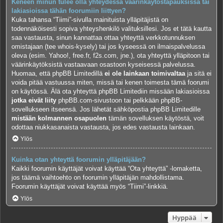
Keneen minun tulee olla yhteydessä väärinkäytöstapauksissa tai
lakiasioissa tähän foorumiin liittyen?
Kuka tahansa “Tiimi”-sivulla mainituista ylläpitäjistä on
todennäköisesti sopiva yhteyshenkilö valituksillesi. Jos et tätä kautta
saa vastausta, sinun kannattaa ottaa yhteyttä verkkotunnuksen
omistajaan (tee
whois-kysely
) tai jos kyseessä on ilmaispalvelussa
oleva (esim. Yahoo!, free.fr, f2s.com, jne.), ota yhteyttä ylläpitoon tai
väärinkäytöksistä vastaavaan osastoon kyseisessä palvelussa.
Huomaa, että phpBB Limitedillä
ei ole lainkaan toimivaltaa
ja sitä ei
voida pitää vastuussa miten, missä tai kenen toimesta tämä foorumi
on käytössä. Älä ota yhteyttä phpBB Limitediin missään lakiasioissa
jotka eivät liity
phpBB.com-sivustoon tai pelkkään phpBB-
sovellukseen itseensä. Jos lähetät sähköpostia phpBB Limitedille
mistään kolmannen osapuolen
tämän sovelluksen käytöstä, voit
odottaa niukkasanaista vastausta, jos edes vastausta lainkaan.
Ylös
Kuinka otan yhteyttä foorumin ylläpitäjään?
Kaikki foorumin käyttäjät voivat käyttää “Ota yhteyttä” -lomaketta,
jos täämä vaihtoehto on foorumin ylläpitäjän mahdollistama.
Foorumin käyttäjät voivat käyttää myös “Tiimi”-linkkiä.
Ylös
Hyppää