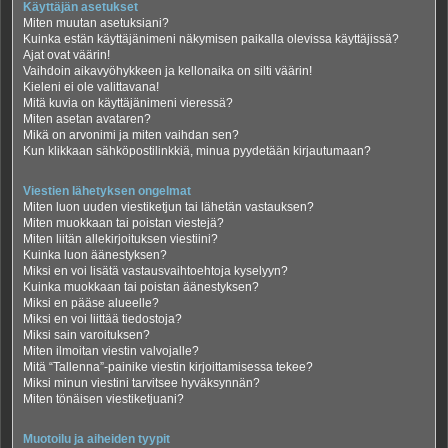
Käyttäjän asetukset
Miten muutan asetuksiani?
Kuinka estän käyttäjänimeni näkymisen paikalla olevissa käyttäjissä?
Ajat ovat väärin!
Vaihdoin aikavyöhykkeen ja kellonaika on silti väärin!
Kieleni ei ole valittavana!
Mitä kuvia on käyttäjänimeni vieressä?
Miten asetan avataren?
Mikä on arvonimi ja miten vaihdan sen?
Kun klikkaan sähköpostilinkkiä, minua pyydetään kirjautumaan?
Viestien lähetyksen ongelmat
Miten luon uuden viestiketjun tai lähetän vastauksen?
Miten muokkaan tai poistan viestejä?
Miten liitän allekirjoituksen viestiini?
Kuinka luon äänestyksen?
Miksi en voi lisätä vastausvaihtoehtoja kyselyyn?
Kuinka muokkaan tai poistan äänestyksen?
Miksi en pääse alueelle?
Miksi en voi liittää tiedostoja?
Miksi sain varoituksen?
Miten ilmoitan viestin valvojalle?
Mitä “Tallenna”-painike viestin kirjoittamisessa tekee?
Miksi minun viestini tarvitsee hyväksynnän?
Miten tönäisen viestiketjuani?
Muotoilu ja aiheiden tyypit