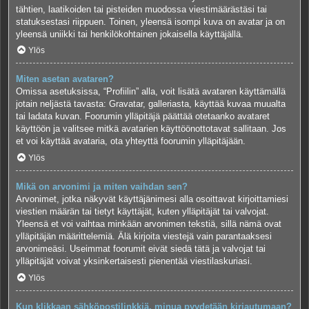
tähtien, laatikoiden tai pisteiden muodossa viestimäärästäsi tai
statuksestasi riippuen. Toinen, yleensä isompi kuva on avatar ja on
yleensä uniikki tai henkilökohtainen jokaisella käyttäjällä.
Ylös
Miten asetan avataren?
Omissa asetuksissa, “Profiilin” alla, voit lisätä avataren käyttämällä
jotain neljästä tavasta: Gravatar, galleriasta, käyttää kuvaa muualta
tai ladata kuvan. Foorumin ylläpitäjä päättää otetaanko avataret
käyttöön ja valitsee mitkä avatarien käyttöönottotavat sallitaan. Jos
et voi käyttää avataria, ota yhteyttä foorumin ylläpitäjään.
Ylös
Mikä on arvonimi ja miten vaihdan sen?
Arvonimet, jotka näkyvät käyttäjänimesi alla osoittavat kirjoittamiesi
viestien määrän tai tietyt käyttäjät, kuten ylläpitäjät tai valvojat.
Yleensä et voi vaihtaa minkään arvonimen tekstiä, sillä nämä ovat
ylläpitäjän määrittelemiä. Älä kirjoita viestejä vain parantaaksesi
arvonimeäsi. Useimmat foorumit eivät siedä tätä ja valvojat tai
ylläpitäjät voivat yksinkertaisesti pienentää viestilaskuriasi.
Ylös
Kun klikkaan sähköpostilinkkiä, minua pyydetään kirjautumaan?