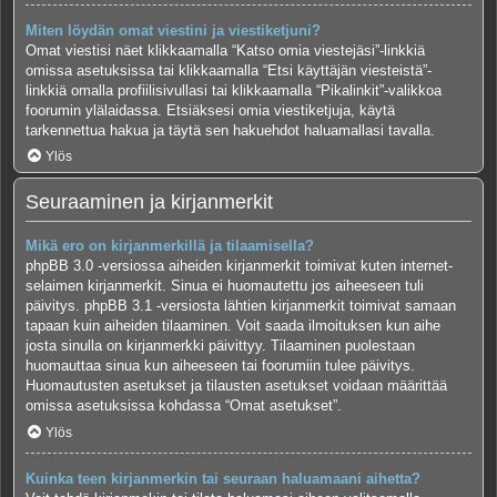
Miten löydän omat viestini ja viestiketjuni?
Omat viestisi näet klikkaamalla “Katso omia viestejäsi”-linkkiä
omissa asetuksissa tai klikkaamalla “Etsi käyttäjän viesteistä”-
linkkiä omalla profiilisivullasi tai klikkaamalla “Pikalinkit”-valikkoa
foorumin ylälaidassa. Etsiäksesi omia viestiketjuja, käytä
tarkennettua hakua ja täytä sen hakuehdot haluamallasi tavalla.
Ylös
Seuraaminen ja kirjanmerkit
Mikä ero on kirjanmerkillä ja tilaamisella?
phpBB 3.0 -versiossa aiheiden kirjanmerkit toimivat kuten internet-
selaimen kirjanmerkit. Sinua ei huomautettu jos aiheeseen tuli
päivitys. phpBB 3.1 -versiosta lähtien kirjanmerkit toimivat samaan
tapaan kuin aiheiden tilaaminen. Voit saada ilmoituksen kun aihe
josta sinulla on kirjanmerkki päivittyy. Tilaaminen puolestaan
huomauttaa sinua kun aiheeseen tai foorumiin tulee päivitys.
Huomautusten asetukset ja tilausten asetukset voidaan määrittää
omissa asetuksissa kohdassa “Omat asetukset”.
Ylös
Kuinka teen kirjanmerkin tai seuraan haluamaani aihetta?