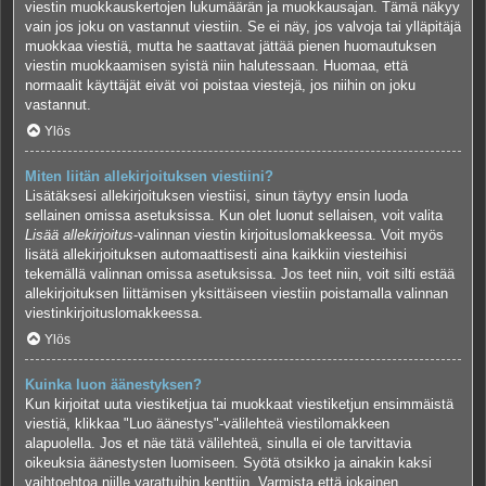
viestin muokkauskertojen lukumäärän ja muokkausajan. Tämä näkyy
vain jos joku on vastannut viestiin. Se ei näy, jos valvoja tai ylläpitäjä
muokkaa viestiä, mutta he saattavat jättää pienen huomautuksen
viestin muokkaamisen syistä niin halutessaan. Huomaa, että
normaalit käyttäjät eivät voi poistaa viestejä, jos niihin on joku
vastannut.
Ylös
Miten liitän allekirjoituksen viestiini?
Lisätäksesi allekirjoituksen viestiisi, sinun täytyy ensin luoda
sellainen omissa asetuksissa. Kun olet luonut sellaisen, voit valita
Lisää allekirjoitus
-valinnan viestin kirjoituslomakkeessa. Voit myös
lisätä allekirjoituksen automaattisesti aina kaikkiin viesteihisi
tekemällä valinnan omissa asetuksissa. Jos teet niin, voit silti estää
allekirjoituksen liittämisen yksittäiseen viestiin poistamalla valinnan
viestinkirjoituslomakkeessa.
Ylös
Kuinka luon äänestyksen?
Kun kirjoitat uuta viestiketjua tai muokkaat viestiketjun ensimmäistä
viestiä, klikkaa "Luo äänestys"-välilehteä viestilomakkeen
alapuolella. Jos et näe tätä välilehteä, sinulla ei ole tarvittavia
oikeuksia äänestysten luomiseen. Syötä otsikko ja ainakin kaksi
vaihtoehtoa niille varattuihin kenttiin. Varmista että jokainen