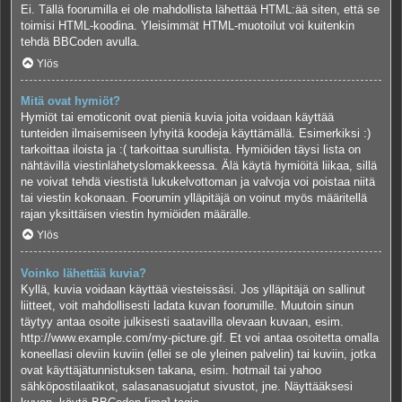
Ei. Tällä foorumilla ei ole mahdollista lähettää HTML:ää siten, että se
toimisi HTML-koodina. Yleisimmät HTML-muotoilut voi kuitenkin
tehdä BBCoden avulla.
Ylös
Mitä ovat hymiöt?
Hymiöt tai emoticonit ovat pieniä kuvia joita voidaan käyttää
tunteiden ilmaisemiseen lyhyitä koodeja käyttämällä. Esimerkiksi :)
tarkoittaa iloista ja :( tarkoittaa surullista. Hymiöiden täysi lista on
nähtävillä viestinlähetyslomakkeessa. Älä käytä hymiöitä liikaa, sillä
ne voivat tehdä viestistä lukukelvottoman ja valvoja voi poistaa niitä
tai viestin kokonaan. Foorumin ylläpitäjä on voinut myös määritellä
rajan yksittäisen viestin hymiöiden määrälle.
Ylös
Voinko lähettää kuvia?
Kyllä, kuvia voidaan käyttää viesteissäsi. Jos ylläpitäjä on sallinut
liitteet, voit mahdollisesti ladata kuvan foorumille. Muutoin sinun
täytyy antaa osoite julkisesti saatavilla olevaan kuvaan, esim.
http://www.example.com/my-picture.gif. Et voi antaa osoitetta omalla
koneellasi oleviin kuviin (ellei se ole yleinen palvelin) tai kuviin, jotka
ovat käyttäjätunnistuksen takana, esim. hotmail tai yahoo
sähköpostilaatikot, salasanasuojatut sivustot, jne. Näyttääksesi