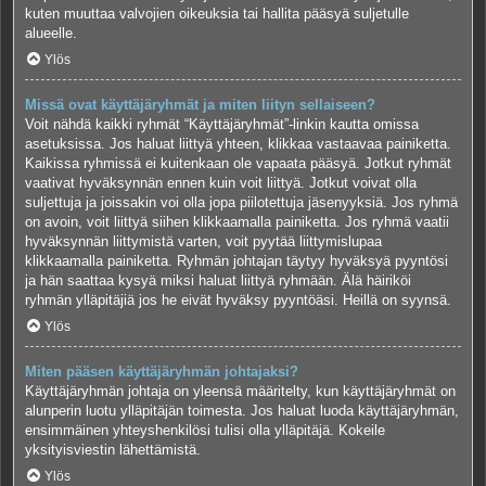
kuten muuttaa valvojien oikeuksia tai hallita pääsyä suljetulle
alueelle.
Ylös
Missä ovat käyttäjäryhmät ja miten liityn sellaiseen?
Voit nähdä kaikki ryhmät “Käyttäjäryhmät”-linkin kautta omissa
asetuksissa. Jos haluat liittyä yhteen, klikkaa vastaavaa painiketta.
Kaikissa ryhmissä ei kuitenkaan ole vapaata pääsyä. Jotkut ryhmät
vaativat hyväksynnän ennen kuin voit liittyä. Jotkut voivat olla
suljettuja ja joissakin voi olla jopa piilotettuja jäsenyyksiä. Jos ryhmä
on avoin, voit liittyä siihen klikkaamalla painiketta. Jos ryhmä vaatii
hyväksynnän liittymistä varten, voit pyytää liittymislupaa
klikkaamalla painiketta. Ryhmän johtajan täytyy hyväksyä pyyntösi
ja hän saattaa kysyä miksi haluat liittyä ryhmään. Älä häiriköi
ryhmän ylläpitäjiä jos he eivät hyväksy pyyntöäsi. Heillä on syynsä.
Ylös
Miten pääsen käyttäjäryhmän johtajaksi?
Käyttäjäryhmän johtaja on yleensä määritelty, kun käyttäjäryhmät on
alunperin luotu ylläpitäjän toimesta. Jos haluat luoda käyttäjäryhmän,
ensimmäinen yhteyshenkilösi tulisi olla ylläpitäjä. Kokeile
yksityisviestin lähettämistä.
Ylös