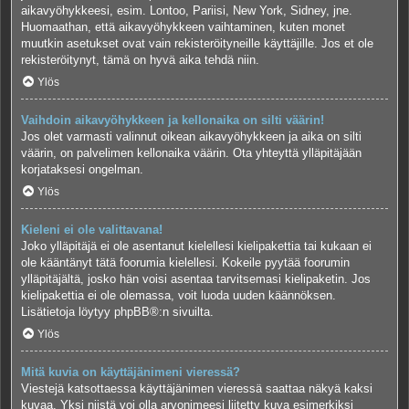
aikavyöhykkeesi, esim. Lontoo, Pariisi, New York, Sidney, jne.
Huomaathan, että aikavyöhykkeen vaihtaminen, kuten monet
muutkin asetukset ovat vain rekisteröityneille käyttäjille. Jos et ole
rekisteröitynyt, tämä on hyvä aika tehdä niin.
Ylös
Vaihdoin aikavyöhykkeen ja kellonaika on silti väärin!
Jos olet varmasti valinnut oikean aikavyöhykkeen ja aika on silti
väärin, on palvelimen kellonaika väärin. Ota yhteyttä ylläpitäjään
korjataksesi ongelman.
Ylös
Kieleni ei ole valittavana!
Joko ylläpitäjä ei ole asentanut kielellesi kielipakettia tai kukaan ei
ole kääntänyt tätä foorumia kielellesi. Kokeile pyytää foorumin
ylläpitäjältä, josko hän voisi asentaa tarvitsemasi kielipaketin. Jos
kielipakettia ei ole olemassa, voit luoda uuden käännöksen.
Lisätietoja löytyy
phpBB
®:n sivuilta.
Ylös
Mitä kuvia on käyttäjänimeni vieressä?
Viestejä katsottaessa käyttäjänimen vieressä saattaa näkyä kaksi
kuvaa. Yksi niistä voi olla arvonimeesi liitetty kuva esimerkiksi