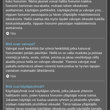
koko foorumiin. Nämä jäsenet voivat hallita foorumin kaikkia
foorumin toiminnan osa-alueita, mukaan lukien oikeuksien
asettaminen, käyttäjien porttikiellot, käyttäjäryhmät ja valvojat yms.,
riippuen foorumin perustajasta ja hänen ylläpitäjille määrittelemistä
oikeuksista. Heillä saattaa olla myös täydet valvojan oikeudet kaikilla
keskustelualueilla, riippuen foorumin perustajan määrittelemistä
asetuksista.
Ylös
Mitä ovatr valvojat?
Valvojat ovat henkilöitä (tai ryhmä henkilöitä) jotka katsovat
foorumeiden perään päivittäin. Heillä on on valta muokata ja poistaa
viestejä ja lukita, avata, siirtää, poistaa ja jakaa viestiketjuja niillä
alueilla joissa heillä on valvojan oikeudet. Yleensä valvojat ovat
paikalla estämässä aiheen vierestä keskustelua tai hyvien tapojen
vastaisen materiaalin lähettämistä.
Ylös
Mitä ovat käyttäjäryhmät?
Käyttäjäryhmät ovat käyttäjien ryhmiä, jotka jakavat yhteisön
hallittaviin osiin, joiden kanssa foorumin ylläpitäjät voivat toimia.
Jokainen käyttäjä voi kuulua useisiin ryhmiin ja jokaiselle ryhmälle
voidaan määritellä yksilölliset oikeudet. Tämä tarjoaa ylläpitäjille
helpon tavan muuttaa käyttäjien oikeuksia useille käyttäjille kerralla,