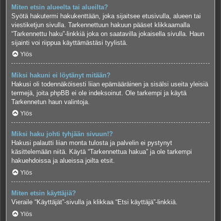
Miten etsin alueelta tai alueilta?
Syötä hakutermi hakukenttään, joka sijaitsee etusivulla, alueen tai
viestiketjun sivulla. Tarkennettuun hakuun pääset klikkaamalla
“Tarkennettu haku”-linkkiä joka on saatavilla jokaisella sivulla. Haun
sijainti voi riippua käyttämästäsi tyylistä.
Ylös
Miksi hakuni ei löytänyt mitään?
Hakusi oli todennäköisesti liian epämääräinen ja sisälsi useita yleisiä
termejä, joita phpBB ei ole indeksoinut. Ole tarkempi ja käytä
Tarkennetun haun valintoja.
Ylös
Miksi haku johti tyhjään sivuun!?
Hakusi palautti liian monta tulosta ja palvelin ei pystynyt
käsittelemään niitä. Käytä “Tarkennettua hakua” ja ole tarkempi
hakuehdoissa ja alueissa joilta etsit.
Ylös
Miten etsin käyttäjiä?
Vieraile “Käyttäjät”-sivulla ja klikkaa “Etsi käyttäjä”-linkkiä.
Ylös