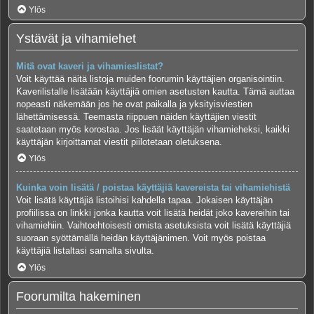
Ylös
Ystävät ja vihamiehet
Mitä ovat kaveri ja vihamieslistat?
Voit käyttää näitä listoja muiden foorumin käyttäjien organisointiin.
Kaverilistalle lisätään käyttäjiä omien asetusten kautta. Tämä auttaa
nopeasti näkemään jos he ovat paikalla ja yksityisviestien
lähettämisessä. Teemasta riippuen näiden käyttäjien viestit
saatetaan myös korostaa. Jos lisäät käyttäjän vihamieheksi, kaikki
käyttäjän kirjoittamat viestit piilotetaan oletuksena.
Ylös
Kuinka voin lisätä / poistaa käyttäjiä kavereista tai vihamiehistä
Voit lisätä käyttäjiä listoihisi kahdella tapaa. Jokaisen käyttäjän
profiilissa on linkki jonka kautta voit lisätä heidät joko kavereihin tai
vihamiehiin. Vaihtoehtoisesti omista asetuksista voit lisätä käyttäjiä
suoraan syöttämällä heidän käyttäjänimen. Voit myös poistaa
käyttäjiä listaltasi samalta sivulta.
Ylös
Foorumilta hakeminen