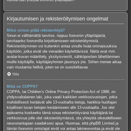
Kuinka otan yhteyttä foorumin ylläpitäjään?
Kirjautumisen ja rekisteröitymisen ongelmat
Miksi minun pitää rekisteröityä?
Sinun ei välttämättä tarvitse, riippuu foorumin ylläpitäjästä,
tarvitaanko foorumilla kirjoittamiseen rekisteröitymistä.
Rekisteröityminen voi kuitenkin antaa sinulle lisää ominaisuuksia
käyttöön, jotka eivät ole vieraiden käytettävissä. Näitä ovat mm.
avatar-kuvan määrittely, yksityisviestit, sähköpostien lähettäminen
muille käyttäjille, käyttäjäryhmien jäsenyys jne. Siihen menee aikaa
vain muutamia hetkiä, joten se on suositeltavaa.
Ylös
Mikä on COPPA?
COPPA, tai Children’s Online Privacy Protection Act of 1998, on
yhdysvaltalainen laki, joka vaatii kaikkien verkkosivustojen, jotka
mahdollisesti keräävät alle 13-vuotiailta tietoja, hankkia huoltajan
kirjallisen luvan tietojen keräämiseen alle 13-vuotiaalta. Jos olet
epävarma koskeeko tämä sinua rekisteröityvänä käyttäjänä tai
verkkosivua jolle olet rekisteröitymässä, ota yhteyttä oikeudelliseen
neuvonantajaan saadaksesi apua. Huomaa, että phpBB Limited ja
tämän foorumin omistajat eivät voi antaa lakineuvontaa ja eivät ole