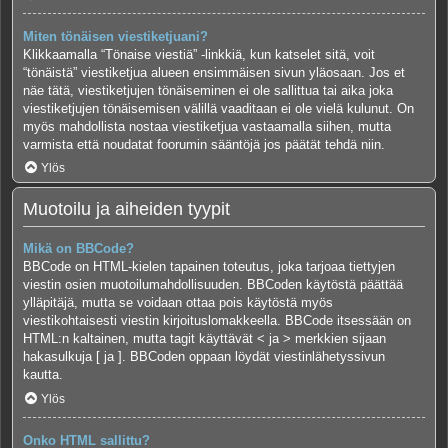
Miten tönäisen viestiketjuani?
Klikkaamalla “Tönaise viestiä” -linkkiä, kun katselet sitä, voit
“tönäistä” viestiketjua alueen ensimmäisen sivun yläosaan. Jos et
näe tätä, viestiketjujen tönäiseminen ei ole sallittua tai aika joka
viestiketjujen tönäisemisen välillä vaaditaan ei ole vielä kulunut. On
myös mahdollista nostaa viestiketjua vastaamalla siihen, mutta
varmista että noudatat foorumin sääntöjä jos päätät tehdä niin.
Ylös
Muotoilu ja aiheiden tyypit
Mikä on BBCode?
BBCode on HTML-kielen tapainen toteutus, joka tarjoaa tiettyjen
viestin osien muotoilumahdollisuuden. BBCoden käytöstä päättää
ylläpitäjä, mutta se voidaan ottaa pois käytöstä myös
viestikohtaisesti viestin kirjoituslomakkeella. BBCode itsessään on
HTML:n kaltainen, mutta tagit käyttävät < ja > merkkien sijaan
hakasulkuja [ ja ]. BBCoden oppaan löydät viestinlähetyssivun
kautta.
Ylös
Onko HTML sallittu?