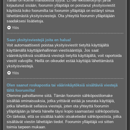
Tähän on kolme mahdollista syytä. Et ole rekisteröitynyt ja/tai
kirjautunut sisään, foorumin ylläpitäjä on poistanut yksityisviestit
käytöstä koko foorumilta tai foorumin ylläpitäjä on estänyt sinua
lähettämästä yksityisviestejä. Ota yhteyttä foorumin ylläpitäjään
saadaksesi lisätietoja.
Ylös
Saan yksityisviestejä joita en halua!
Voit automaattisesti poistaa yksityisviestit tietyltä käyttäjältä
käyttämällä käyttäjänhallinnan viestisääntöjä. Jos saat
väärinkäytöksiä sisältäviä viestejä tietyltä käyttäjältä, voit raportoida
viestit valvojille. Heillä on oikeudet estää käyttäjiä lähettämästä
yksityisviestejä.
Ylös
Olen saanut roskapostia tai väärinkäytöksiä sisältäviä viestejä
tältä foorumilta!
Olemme pahoillamme siitä. Tämän foorumin sähköpostilomake
sisältää ominaisuuksia, jotka yrittävät estää ja seurata käyttäjiä,
jotka lähettävät sellaisia viestejä, joten ota yhteyttä foorumin
ylläpitäjään ja lähetä hänelle täysi kopio saamastasi sähköpostista.
On tärkeää, että se sisältää kaikki otsaketiedot sähköpostista, jotka
sisältävät viestin lähettäjän tiedot. Foorumin ylläpitäjä voi sitten
toimia tarpeen mukaan.