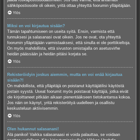
sähköpostiosoite oli oikein, yritä ottaa yhteyttä foorumin ylläpitäjään.
Ylös
Miksi en voi kirjautua sisään?
Tämän tapahtumiseen on useita syitä. Ensin, varmista että
tunnuksesi ja salasanasi ovat oikein. Jos ne ovat, ota yhteyttä
foorumin ylläpitäjään varmistaaksesi, että sinulla ei ole porttikieltoja.
On myös mahdollista, että sivuston omistajalla on asetusvirhe
heidän päässään ja heidän pitäisi korjata se.
Ylös
Rekisteröidyin joskus aiemmin, mutta en voi enää kirjautua
sisään?!
On mahdollista, että ylläpitäjä on poistanut käyttäjätilisi käytöstä
jostain syystä. Useat foorumit myös poistavat käyttäjiä, jotka eivät
ole kirjoittaneet pitkään aikaan pienentääkseen tietokantansa kokoa.
Jos näin on käynyt, yritä rekisteröityä uudelleen ja osallistu
keskusteluun aktiivisemmin.
Ylös
Olen hukannut salasanani!
Älä panikoi! Vaikka salasanaasi ei voida palauttaa, se voidaan