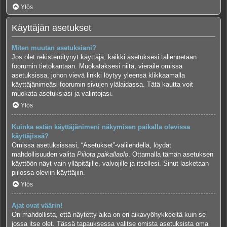
Ylös
Käyttäjän asetukset
Miten muutan asetuksiani?
Jos olet rekisteröitynyt käyttäjä, kaikki asetuksesi tallennetaan
foorumin tietokantaan. Muokataksesi niitä, vieraile omissa
asetuksissa, johon vievä linkki löytyy yleensä klikkaamalla
käyttäjänimeäsi foorumin sivujen ylälaidassa. Tätä kautta voit
muokata asetuksiasi ja valintojasi.
Ylös
Kuinka estän käyttäjänimeni näkymisen paikalla olevissa
käyttäjissä?
Omissa asetuksissasi, “Asetukset”-välilehdellä, löydät
mahdollisuuden valita
Piilota paikallaolo
. Ottamalla tämän asetuksen
käyttöön näyt vain ylläpitäjille, valvojille ja itsellesi. Sinut lasketaan
piilossa oleviin käyttäjiin.
Ylös
Ajat ovat väärin!
On mahdollista, että näytetty aika on eri aikavyöhykkeeltä kuin se
jossa itse olet. Tässä tapauksessa valitse omista asetuksista oma