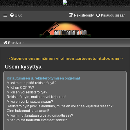
UKK
Rekisteröidy
Kirjaudu sisään
Etusivu
~ Suomen ensimmäinen virallinen aarteenetsintäfoorumi ~
Usein kysyttyä
Kirjautumisen ja rekisteröitymisen ongelmat
Miksi minun pitää rekisteröityä?
Mikä on COPPA?
Miksi en voi rekisteröityä?
Rekisteröidyin, mutta en voi kirjautua!
Miksi en voi kirjautua sisään?
Rekisteröidyin joskus aiemmin, mutta en voi enää kirjautua sisään?!
Olen hukannut salasanani!
Miksi minut kirjataan ulos automaattisesti?
Mitä “Poista foorumin evästeet” tekee?