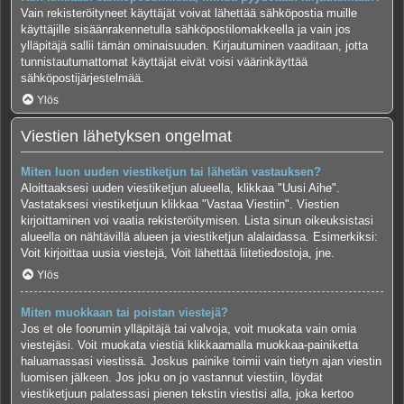
Vain rekisteröityneet käyttäjät voivat lähettää sähköpostia muille
käyttäjille sisäänrakennetulla sähköpostilomakkeella ja vain jos
ylläpitäjä sallii tämän ominaisuuden. Kirjautuminen vaaditaan, jotta
tunnistautumattomat käyttäjät eivät voisi väärinkäyttää
sähköpostijärjestelmää.
Ylös
Viestien lähetyksen ongelmat
Miten luon uuden viestiketjun tai lähetän vastauksen?
Aloittaaksesi uuden viestiketjun alueella, klikkaa "Uusi Aihe".
Vastataksesi viestiketjuun klikkaa "Vastaa Viestiin". Viestien
kirjoittaminen voi vaatia rekisteröitymisen. Lista sinun oikeuksistasi
alueella on nähtävillä alueen ja viestiketjun alalaidassa. Esimerkiksi:
Voit kirjoittaa uusia viestejä, Voit lähettää liitetiedostoja, jne.
Ylös
Miten muokkaan tai poistan viestejä?
Jos et ole foorumin ylläpitäjä tai valvoja, voit muokata vain omia
viestejäsi. Voit muokata viestiä klikkaamalla muokkaa-painiketta
haluamassasi viestissä. Joskus painike toimii vain tietyn ajan viestin
luomisen jälkeen. Jos joku on jo vastannut viestiin, löydät
viestiketjuun palatessasi pienen tekstin viestisi alla, joka kertoo