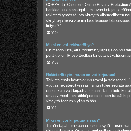
COPPA, tai Children’s Online Privacy Protection Act
hankkia huoltajan kirjallisen luvan tietojen kerää
rekisteröitymässä, ota yhteyttä oikeudelliseen n
ole yhteyshenkilöitä minkäänlaisissa lakiasioiss
liittyen?”.
Ylös
Miksi en voi rekisteröityä?
On mahdollista, että foorumin ylläpitäjä on poistan
porttikiellon IP-osoitteellesi tai estänyt valitsem
Ylös
Rekisteröidyin, mutta en voi kirjautua!
Tarkista ensin käyttäjätunnuksesi ja salasanasi. J
vuotias rekisteröityessäsi, sinun tulee seurata saa
ennen kuin voit kirjautua sisään. Tämä tieto kerrot
antaa virheellisen sähköpostiosoitteen tai sähköpo
yhteyttä foorumin ylläpitäjään.
Ylös
Miksi en voi kirjautua sisään?
Tämän tapahtumiseen on useita syitä. Ensin, varmis
ole porttikieltoja. On myös mahdollista, että sivus