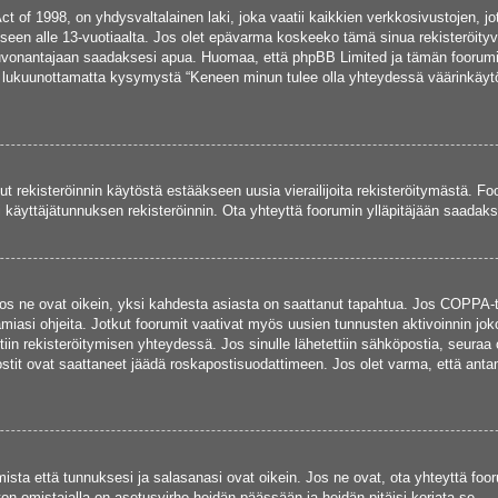
 of 1998, on yhdysvaltalainen laki, joka vaatii kaikkien verkkosivustojen, jotk
miseen alle 13-vuotiaalta. Jos olet epävarma koskeeko tämä sinua rekisteröityvä
euvonantajaan saadaksesi apua. Huomaa, että phpBB Limited ja tämän foorumin 
a, lukuunottamatta kysymystä “Keneen minun tulee olla yhteydessä väärinkäytö
ut rekisteröinnin käytöstä estääkseen uusia vierailijoita rekisteröitymästä. F
asi käyttäjätunnuksen rekisteröinnin. Ota yhteyttä foorumin ylläpitäjään saadak
os ne ovat oikein, yksi kahdesta asiasta on saattanut tapahtua. Jos COPPA-tuk
miasi ohjeita. Jotkut foorumit vaativat myös uusien tunnusten aktivoinnin joko
tiin rekisteröitymisen yhteydessä. Jos sinulle lähetettiin sähköpostia, seuraa 
stit ovat saattaneet jäädä roskapostisuodattimeen. Jos olet varma, että antama
ta että tunnuksesi ja salasanasi ovat oikein. Jos ne ovat, ota yhteyttä fooru
ton omistajalla on asetusvirhe heidän päässään ja heidän pitäisi korjata se.