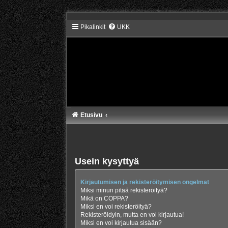
Pikalinkit
UKK
Etusivu
Usein kysyttyä
Kirjautumisen ja rekisteröitymisen ongelmat
Miksi minun pitää rekisteröityä?
Mikä on COPPA?
Miksi en voi rekisteröityä?
Rekisteröidyin, mutta en voi kirjautua!
Miksi en voi kirjautua sisään?