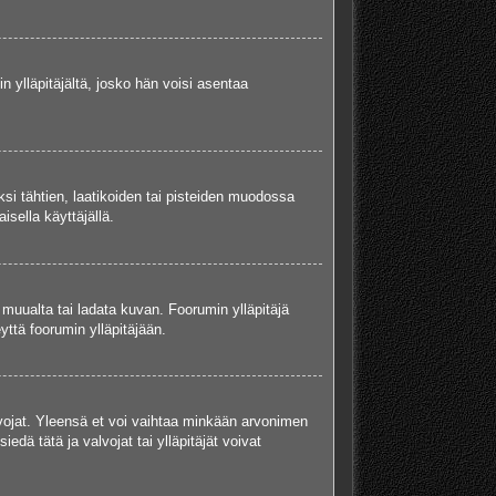
in ylläpitäjältä, josko hän voisi asentaa
ksi tähtien, laatikoiden tai pisteiden muodossa
isella käyttäjällä.
a muualta tai ladata kuvan. Foorumin ylläpitäjä
yttä foorumin ylläpitäjään.
valvojat. Yleensä et voi vaihtaa minkään arvonimen
edä tätä ja valvojat tai ylläpitäjät voivat