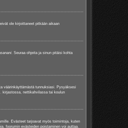
eivät ole kirjoittaneet pitkään aikaan
asanani
. Seuraa ohjeita ja sinun pitäisi kohta
uita väärinkäyttämästä tunnuksiasi. Pysyäksesi
. kirjastossa, nettikahvilassa tai koulun
umille. Evästeet tarjoavat myös toimintoja, kuten
mia, foorumin evästeiden poistaminen voi auttaa.