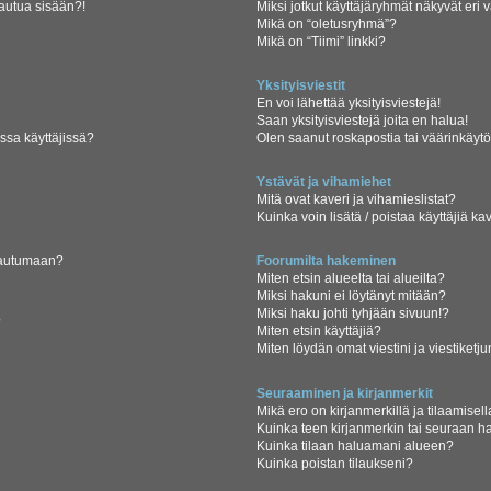
jautua sisään?!
Miksi jotkut käyttäjäryhmät näkyvät eri v
Mikä on “oletusryhmä”?
Mikä on “Tiimi” linkki?
Yksityisviestit
En voi lähettää yksityisviestejä!
Saan yksityisviestejä joita en halua!
ssa käyttäjissä?
Olen saanut roskapostia tai väärinkäytöks
Ystävät ja vihamiehet
Mitä ovat kaveri ja vihamieslistat?
Kuinka voin lisätä / poistaa käyttäjiä ka
rjautumaan?
Foorumilta hakeminen
Miten etsin alueelta tai alueilta?
Miksi hakuni ei löytänyt mitään?
Miksi haku johti tyhjään sivuun!?
?
Miten etsin käyttäjiä?
Miten löydän omat viestini ja viestiketju
Seuraaminen ja kirjanmerkit
Mikä ero on kirjanmerkillä ja tilaamisel
Kuinka teen kirjanmerkin tai seuraan h
Kuinka tilaan haluamani alueen?
Kuinka poistan tilaukseni?