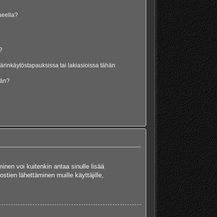
lueella?
?
rinkäytöstapauksissa tai lakiasioissa tähän
ään?
minen voi kuitenkin antaa sinulle lisää
stien lähettäminen muille käyttäjille,