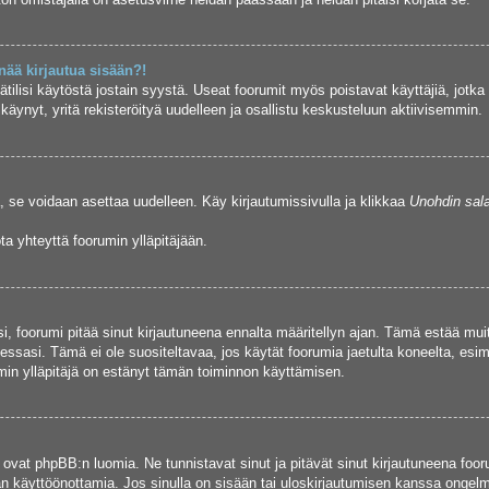
nää kirjautua sisään?!
ätilisi käytöstä jostain syystä. Useat foorumit myös poistavat käyttäjiä, jotka 
ynyt, yritä rekisteröityä uudelleen ja osallistu keskusteluun aktiivisemmin.
, se voidaan asettaa uudelleen. Käy kirjautumissivulla ja klikkaa
Unohdin sal
a yhteyttä foorumin ylläpitäjään.
asi, foorumi pitää sinut kirjautuneena ennalta määritellyn ajan. Tämä estää m
tuessasi. Tämä ei ole suositeltavaa, jos käytät foorumia jaetulta koneelta, esim
umin ylläpitäjä on estänyt tämän toiminnon käyttämisen.
 ovat phpBB:n luomia. Ne tunnistavat sinut ja pitävät sinut kirjautuneena foor
jän käyttöönottamia. Jos sinulla on sisään tai uloskirjautumisen kanssa ongel