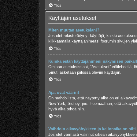
Ylös
Käyttäjän asetukset
Miten muutan asetuksiani?
Jos olet rekisteröitynyt käyttäjä, kaikki asetukse
klikkaamalla käyttäjänimeäsi foorumin sivujen yläl
Ylös
Kuinka estän käyttäjänimeni näkymisen paikalla
Omissa asetuksissasi, “Asetukset”-välilehdellä, l
Sinut lasketaan piilossa oleviin käyttäjiin.
Ylös
Ajat ovat väärin!
On mahdollista, että näytetty aika on eri aikavyö
New York, Sidney, jne. Huomaathan, että aikavyöhy
hyvä aika tehdä niin.
Ylös
Vaihdoin aikavyöhykkeen ja kellonaika on silti 
Jos olet varmasti valinnut oikean aikavyöhykkeen j