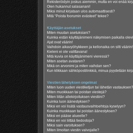
Rekisteröidyin joskus aiemmin, mutta en voi enää kir
Olen hukannut salasanani!
Miksi minut kirjataan ulos automaattisesti?
Mitä “Poista foorumin evästeet” tekee?
Käyttäjän asetukset
Miten muutan asetuksiani?
Kuinka estän käyttäjänimeni näkymisen paikalla olevi
Ajat ovat väärin!
Vaihdoin aikavyöhykkeen ja kellonaika on silti väärin!
Kieleni ei ole valittavana!
Mitä kuvia on käyttäjänimeni vieressä?
Miten asetan avataren?
Mikä on arvonimi ja miten vaihdan sen?
Kun klikkaan sähköpostilinkkiä, minua pyydetään ki
Viestien lähetyksen ongelmat
Miten luon uuden viestiketjun tai lähetän vastauksen
Miten muokkaan tai poistan viestejä?
Miten liitän allekirjoituksen viestiini?
Kuinka luon äänestyksen?
Miksi en voi lisätä vastausvaihtoehtoja kyselyyn?
Kuinka muokkaan tai poistan äänestyksen?
Miksi en pääse alueelle?
Miksi en voi liittää tiedostoja?
Miksi sain varoituksen?
Miten ilmoitan viestin valvojalle?