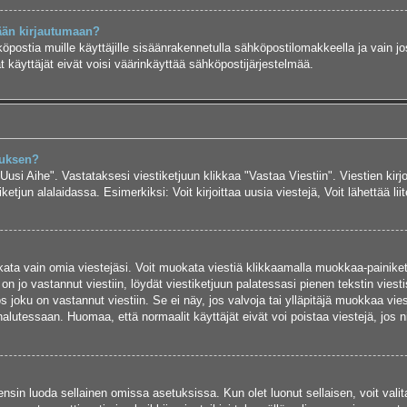
ään kirjautumaan?
köpostia muille käyttäjille sisäänrakennetulla sähköpostilomakkeella ja vain jo
 käyttäjät eivät voisi väärinkäyttää sähköpostijärjestelmää.
auksen?
"Uusi Aihe". Vastataksesi viestiketjuun klikkaa "Vastaa Viestiin". Viestien kirj
ketjun alalaidassa. Esimerkiksi: Voit kirjoittaa uusia viestejä, Voit lähettää liit
uokata vain omia viestejäsi. Voit muokata viestiä klikkaamalla muokkaa-painike
 on jo vastannut viestiin, löydät viestiketjuun palatessasi pienen tekstin viest
oku on vastannut viestiin. Se ei näy, jos valvoja tai ylläpitäjä muokkaa vies
utessaan. Huomaa, että normaalit käyttäjät eivät voi poistaa viestejä, jos ni
y ensin luoda sellainen omissa asetuksissa. Kun olet luonut sellaisen, voit vali