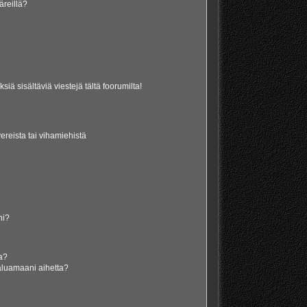
äreillä?
iä sisältäviä viestejä tältä foorumilta!
vereista tai vihamiehistä
ni?
la?
aluamaani aihetta?