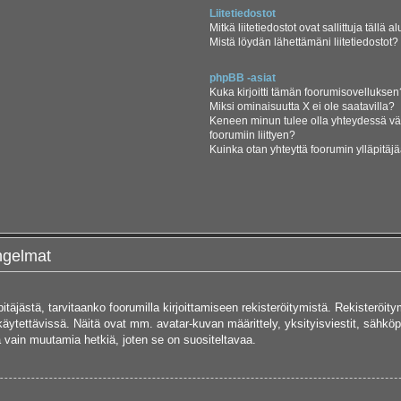
Liitetiedostot
Mitkä liitetiedostot ovat sallittuja tällä a
Mistä löydän lähettämäni liitetiedostot?
phpBB -asiat
Kuka kirjoitti tämän foorumisovelluksen
Miksi ominaisuutta X ei ole saatavilla?
Keneen minun tulee olla yhteydessä vää
foorumiin liittyen?
Kuinka otan yhteyttä foorumin ylläpitäj
ongelmat
pitäjästä, tarvitaanko foorumilla kirjoittamiseen rekisteröitymistä. Rekisteröity
käytettävissä. Näitä ovat mm. avatar-kuvan määrittely, yksityisviestit, sähköpo
 vain muutamia hetkiä, joten se on suositeltavaa.