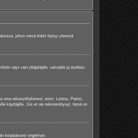
uksissa, johon vievä linkki löytyy yleensä
ön näyt vain ylläpitäjille, valvojille ja itsellesi.
ta oma aikavyöhykkeesi, esim. Lontoo, Pariisi,
 käyttäjille. Jos et ole rekisteröitynyt, tämä on
jään korjataksesi ongelman.