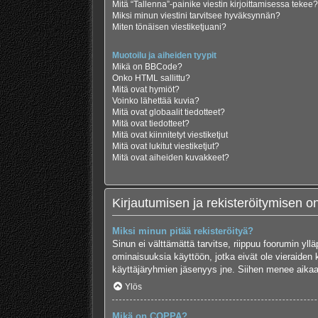
Mitä “Tallenna”-painike viestin kirjoittamisessa tekee?
Miksi minun viestini tarvitsee hyväksynnän?
Miten tönäisen viestiketjuani?
Muotoilu ja aiheiden tyypit
Mikä on BBCode?
Onko HTML sallittu?
Mitä ovat hymiöt?
Voinko lähettää kuvia?
Mitä ovat globaalit tiedotteet?
Mitä ovat tiedotteet?
Mitä ovat kiinnitetyt viestiketjut
Mitä ovat lukitut viestiketjut?
Mitä ovat aiheiden kuvakkeet?
Kirjautumisen ja rekisteröitymisen 
Miksi minun pitää rekisteröityä?
Sinun ei välttämättä tarvitse, riippuu foorumin yllä
ominaisuuksia käyttöön, jotka eivät ole vieraiden 
käyttäjäryhmien jäsenyys jne. Siihen menee aikaa
Ylös
Mikä on COPPA?