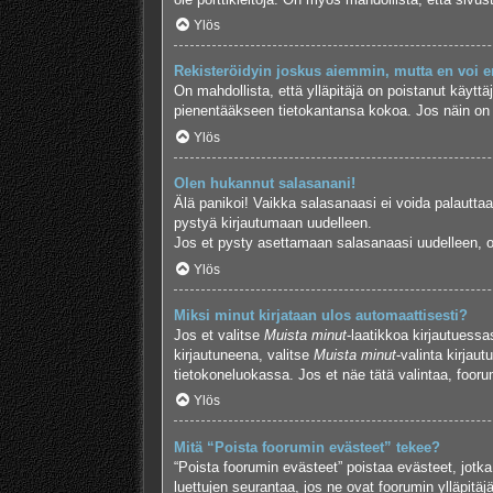
Ylös
Rekisteröidyin joskus aiemmin, mutta en voi e
On mahdollista, että ylläpitäjä on poistanut käyttäj
pienentääkseen tietokantansa kokoa. Jos näin on kä
Ylös
Olen hukannut salasanani!
Älä panikoi! Vaikka salasanaasi ei voida palauttaa
pystyä kirjautumaan uudelleen.
Jos et pysty asettamaan salasanaasi uudelleen, ot
Ylös
Miksi minut kirjataan ulos automaattisesti?
Jos et valitse
Muista minut
-laatikkoa kirjautuess
kirjautuneena, valitse
Muista minut
-valinta kirjau
tietokoneluokassa. Jos et näe tätä valintaa, foor
Ylös
Mitä “Poista foorumin evästeet” tekee?
“Poista foorumin evästeet” poistaa evästeet, jotka
luettujen seurantaa, jos ne ovat foorumin ylläpitä