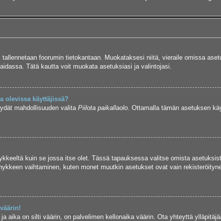
si tallennetaan foorumin tietokantaan. Muokataksesi niitä, vieraile omissa aset
aidassa. Tätä kautta voit muokata asetuksiasi ja valintojasi.
 olevissa käyttäjissä?
öydät mahdollisuuden valita
Piilota paikallaolo
. Ottamalla tämän asetuksen käyttö
hykkeeltä kuin se jossa itse olet. Tässä tapauksessa valitse omista asetuksis
kkeen vaihtaminen, kuten monet muutkin asetukset ovat vain rekisteröityneille
väärin!
a aika on silti väärin, on palvelimen kellonaika väärin. Ota yhteyttä ylläpitä