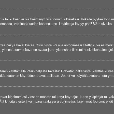
ettia tai kukaan ei ole kääntänyt tätä foorumia kielellesi. Kokeile pyytää foorum
e olemassa, voit luoda uuden käännöksen. Lisätietoja löytyy
phpBB
®:n sivuilta.
aa näkyä kaksi kuvaa. Yksi niistä voi olla arvonimeesi liitetty kuva esimerki
, yleensä isompi kuva on avatar ja on yleensä uniikki tai henkilökohtainen joka
vataren käyttämällä jotain neljästä tavasta: Gravatar, galleriasta, käyttää kuva
kä avatarien käyttöönottotavat sallitaan. Jos et voi käyttää avataria, ota yhte
avat kirjoittamiesi viestien määrän tai tietyt käyttäjät, kuten ylläpitäjät tai 
Älä kirjoita viestejä vain parantaaksesi arvonimeäsi. Useimmat foorumit eivät si