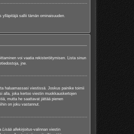
s ylläpitäjä sallii tämän ominaisuuden.
oittaminen voi vaatia rekisteröitymisen. Lista sinun
etiedostoja, jne.
tta haluamassasi viestissä. Joskus painike toimii
isi alla, joka kertoo viestin muokkauskertojen
tiä, mutta he saattavat jättää pienen
ihin on joku vastannut.
ta
Lisää allekirjoitus
-valinnan viestin