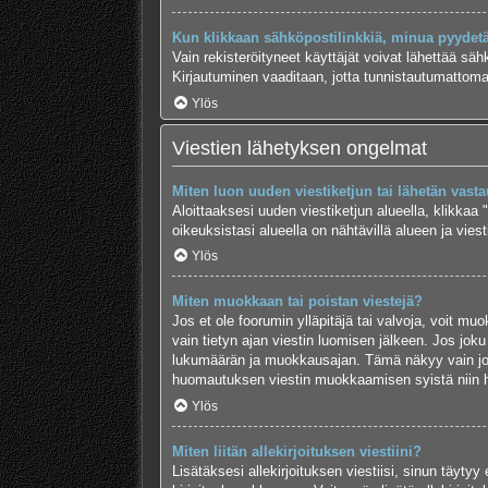
Kun klikkaan sähköpostilinkkiä, minua pyydet
Vain rekisteröityneet käyttäjät voivat lähettää säh
Kirjautuminen vaaditaan, jotta tunnistautumattomat
Ylös
Viestien lähetyksen ongelmat
Miten luon uuden viestiketjun tai lähetän vast
Aloittaaksesi uuden viestiketjun alueella, klikkaa 
oikeuksistasi alueella on nähtävillä alueen ja viesti
Ylös
Miten muokkaan tai poistan viestejä?
Jos et ole foorumin ylläpitäjä tai valvoja, voit m
vain tietyn ajan viestin luomisen jälkeen. Jos joku
lukumäärän ja muokkausajan. Tämä näkyy vain jos j
huomautuksen viestin muokkaamisen syistä niin hal
Ylös
Miten liitän allekirjoituksen viestiini?
Lisätäksesi allekirjoituksen viestiisi, sinun täyty