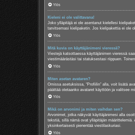
Ylös
Kieleni ei ole valittavana!
Joko ylläpitäjä ei ole asentanut kielellesi kielipak
tarvitsemasi kielipaketin. Jos kielipakettia ei ol
Ylös
Mitä kuvia on käyttäjänimeni vieressä?
Viestejä katsottaessa käyttäjänimen vieressä saatt
viestimäärästäsi tai statuksestasi riippuen. Toinen
Ylös
Miten asetan avataren?
Omissa asetuksissa, “Profiilin” alla, voit lisätä a
päättää otetaanko avataret käyttöön ja valitsee mit
Ylös
Mikä on arvonimi ja miten vaihdan sen?
Arvonimet, jotka näkyvät käyttäjänimesi alla osoitt
tekstiä, sillä nämä ovat ylläpitäjän määrittelemiä. 
yksinkertaisesti pienentää viestilaskuriasi.
Ylös