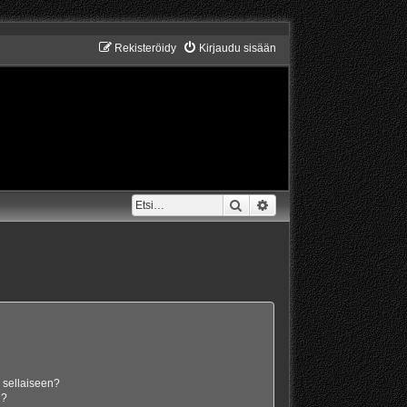
Rekisteröidy
Kirjaudu sisään
Etsi
Tarkennettu haku
n sellaiseen?
i?