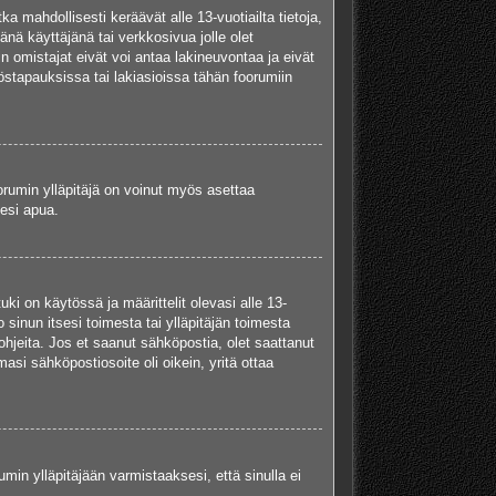
a mahdollisesti keräävät alle 13-vuotiailta tietoja,
nä käyttäjänä tai verkkosivua jolle olet
omistajat eivät voi antaa lakineuvontaa ja eivät
stapauksissa tai lakiasioissa tähän foorumiin
oorumin ylläpitäjä on voinut myös asettaa
sesi apua.
i on käytössä ja määrittelit olevasi alle 13-
 sinun itsesi toimesta tai ylläpitäjän toimesta
ohjeita. Jos et saanut sähköpostia, olet saattanut
si sähköpostiosoite oli oikein, yritä ottaa
min ylläpitäjään varmistaaksesi, että sinulla ei