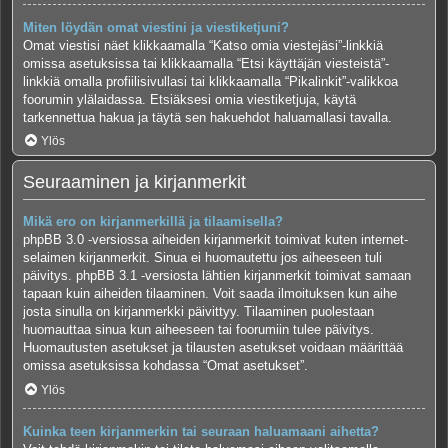
Miten löydän omat viestini ja viestiketjuni?
Omat viestisi näet klikkaamalla “Katso omia viestejäsi”-linkkiä
omissa asetuksissa tai klikkaamalla “Etsi käyttäjän viesteistä”-
linkkiä omalla profiilisivullasi tai klikkaamalla “Pikalinkit”-valikkoa
foorumin ylälaidassa. Etsiäksesi omia viestiketjuja, käytä
tarkennettua hakua ja täytä sen hakuehdot haluamallasi tavalla.
Ylös
Seuraaminen ja kirjanmerkit
Mikä ero on kirjanmerkillä ja tilaamisella?
phpBB 3.0 -versiossa aiheiden kirjanmerkit toimivat kuten internet-
selaimen kirjanmerkit. Sinua ei huomautettu jos aiheeseen tuli
päivitys. phpBB 3.1 -versiosta lähtien kirjanmerkit toimivat samaan
tapaan kuin aiheiden tilaaminen. Voit saada ilmoituksen kun aihe
josta sinulla on kirjanmerkki päivittyy. Tilaaminen puolestaan
huomauttaa sinua kun aiheeseen tai foorumiin tulee päivitys.
Huomautusten asetukset ja tilausten asetukset voidaan määrittää
omissa asetuksissa kohdassa “Omat asetukset”.
Ylös
Kuinka teen kirjanmerkin tai seuraan haluamaani aihetta?