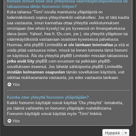
Keneen minun tulee olla yhteydessä väärinkäytöstapauksissa tai
lakiasioissa tähän foorumiin liittyen?
Kuka tahansa “Tiimi”-sivulla mainituista ylläpitäjistä on
todennäköisesti sopiva yhteyshenkilö valituksillesi. Jos et tätä kautta
saa vastausta, sinun kannattaa ottaa yhteyttä verkkotunnuksen
omistajaan (tee
whois-kysely
) tai jos kyseessä on ilmaispalvelussa
oleva (esim. Yahoo!, free.fr, f2s.com, jne.), ota yhteyttä ylläpitoon tai
väärinkäytöksistä vastaavaan osastoon kyseisessä palvelussa.
Huomaa, että phpBB Limitedillä
ei ole lainkaan toimivaltaa
ja sitä ei
voida pitää vastuussa miten, missä tai kenen toimesta tämä foorumi
on käytössä. Älä ota yhteyttä phpBB Limitediin missään lakiasioissa
jotka eivät liity
phpBB.com-sivustoon tai pelkkään phpBB-
sovellukseen itseensä. Jos lähetät sähköpostia phpBB Limitedille
mistään kolmannen osapuolen
tämän sovelluksen käytöstä, voit
odottaa niukkasanaista vastausta, jos edes vastausta lainkaan.
Ylös
Kuinka otan yhteyttä foorumin ylläpitäjään?
Kaikki foorumin käyttäjät voivat käyttää “Ota yhteyttä” -lomaketta,
jos täämä vaihtoehto on foorumin ylläpitäjän mahdollistama.
Foorumin käyttäjät voivat käyttää myös “Tiimi”-linkkiä.
Ylös
Hyppää