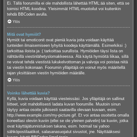
Ei. Tällä foorumilla ei ole mahdollista lähettää HTML:ää siten, että se
toimisi HTML-koodina. Yleisimmät HTML-muotoilut voi kuitenkin
tehdä BBCoden avulla.
Ylös
Mitä ovat hymiöt?
Hymiöt tai emoticonit ovat pieniä kuvia joita voidaan käyttää
tunteiden ilmaisemiseen lyhyitä koodeja käyttämällä. Esimerkiksi :)
tarkoittaa iloista ja :( tarkoittaa surullista. Hymiöiden täysi lista on
nähtävillä viestinlähetyslomakkeessa. Älä käytä hymiöitä liikaa, sillä
ne voivat tehdä viestistä lukukelvottoman ja valvoja voi poistaa niitä
tai viestin kokonaan. Foorumin ylläpitäjä on voinut myös määritellä
rajan yksittäisen viestin hymiöiden määrälle.
Ylös
Voinko lähettää kuvia?
Kyllä, kuvia voidaan käyttää viesteissäsi. Jos ylläpitäjä on sallinut
liitteet, voit mahdollisesti ladata kuvan foorumille. Muutoin sinun
täytyy antaa osoite julkisesti saatavilla olevaan kuvaan, esim.
http://www.example.com/my-picture.gif. Et voi antaa osoitetta omalla
koneellasi oleviin kuviin (ellei se ole yleinen palvelin) tai kuviin, jotka
ovat käyttäjätunnistuksen takana, esim. hotmail tai yahoo
sähköpostilaatikot, salasanasuojatut sivustot, jne. Näyttääksesi