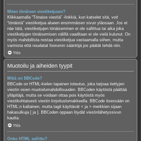
Miten tönäisen viestiketjuani?
Klikkaamalla “Tönaise viestiä” -linkkiä, kun katselet sitä, voit
“tönäistä” viestiketjua alueen ensimmäisen sivun yläosaan. Jos et
näe tätä, viestiketjujen tönäiseminen ei ole sallittua tai aika joka
viestiketjujen tönäisemisen välillä vaaditaan ei ole vielä kulunut. On
myös mahdollista nostaa viestiketjua vastaamalla siihen, mutta
varmista että noudatat foorumin sääntöjä jos päätät tehdä niin.
Ylös
Muotoilu ja aiheiden tyypit
Mikä on BBCode?
BBCode on HTML-kielen tapainen toteutus, joka tarjoaa tiettyjen
viestin osien muotoilumahdollisuuden. BBCoden käytöstä päättää
ylläpitäjä, mutta se voidaan ottaa pois käytöstä myös
viestikohtaisesti viestin kirjoituslomakkeella. BBCode itsessään on
HTML:n kaltainen, mutta tagit käyttävät < ja > merkkien sijaan
hakasulkuja [ ja ]. BBCoden oppaan löydät viestinlähetyssivun
kautta.
Ylös
Onko HTML sallittu?