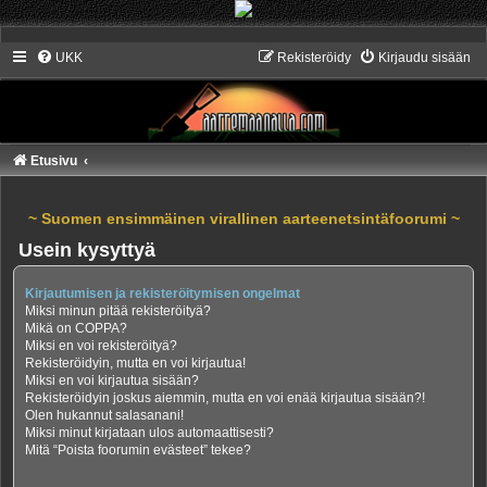
UKK
Rekisteröidy
Kirjaudu sisään
Etusivu
~ Suomen ensimmäinen virallinen aarteenetsintäfoorumi ~
Usein kysyttyä
Kirjautumisen ja rekisteröitymisen ongelmat
Miksi minun pitää rekisteröityä?
Mikä on COPPA?
Miksi en voi rekisteröityä?
Rekisteröidyin, mutta en voi kirjautua!
Miksi en voi kirjautua sisään?
Rekisteröidyin joskus aiemmin, mutta en voi enää kirjautua sisään?!
Olen hukannut salasanani!
Miksi minut kirjataan ulos automaattisesti?
Mitä “Poista foorumin evästeet” tekee?