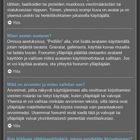
tähtien, laatikoiden tai pisteiden muodossa viestimäärästäsi tai
statuksestasi riippuen. Toinen, yleensä isompi kuva on avatar ja on
yleensä uniikki tai henkilökohtainen jokaisella käyttäjällä.
Ylös
Miten asetan avataren?
Omissa asetuksissa, “Profiilin” alla, voit lisätä avataren käyttämällä
jotain neljästä tavasta: Gravatar, galleriasta, käyttää kuvaa muualta
tai ladata kuvan. Foorumin ylläpitäjä päättää otetaanko avataret
käyttöön ja valitsee mitkä avatarien käyttöönottotavat sallitaan. Jos
et voi käyttää avataria, ota yhteyttä foorumin ylläpitäjään.
Ylös
Mikä on arvonimi ja miten vaihdan sen?
Arvonimet, jotka näkyvät käyttäjänimesi alla osoittavat kirjoittamiesi
viestien määrän tai tietyt käyttäjät, kuten ylläpitäjät tai valvojat.
Yleensä et voi vaihtaa minkään arvonimen tekstiä, sillä nämä ovat
ylläpitäjän määrittelemiä. Älä kirjoita viestejä vain parantaaksesi
arvonimeäsi. Useimmat foorumit eivät siedä tätä ja valvojat tai
ylläpitäjät voivat yksinkertaisesti pienentää viestilaskuriasi.
Ylös
Kun klikkaan sähköpostilinkkiä, minua pyydetään kirjautumaan?