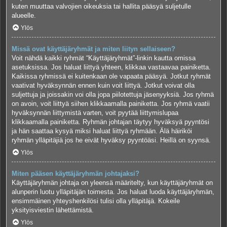
kuten muuttaa valvojien oikeuksia tai hallita pääsyä suljetulle
alueelle.
Ylös
Missä ovat käyttäjäryhmät ja miten liityn sellaiseen?
Voit nähdä kaikki ryhmät “Käyttäjäryhmät”-linkin kautta omissa
asetuksissa. Jos haluat liittyä yhteen, klikkaa vastaavaa painiketta.
Kaikissa ryhmissä ei kuitenkaan ole vapaata pääsyä. Jotkut ryhmät
vaativat hyväksynnän ennen kuin voit liittyä. Jotkut voivat olla
suljettuja ja joissakin voi olla jopa piilotettuja jäsenyyksiä. Jos ryhmä
on avoin, voit liittyä siihen klikkaamalla painiketta. Jos ryhmä vaatii
hyväksynnän liittymistä varten, voit pyytää liittymislupaa
klikkaamalla painiketta. Ryhmän johtajan täytyy hyväksyä pyyntösi
ja hän saattaa kysyä miksi haluat liittyä ryhmään. Älä häiriköi
ryhmän ylläpitäjiä jos he eivät hyväksy pyyntöäsi. Heillä on syynsä.
Ylös
Miten pääsen käyttäjäryhmän johtajaksi?
Käyttäjäryhmän johtaja on yleensä määritelty, kun käyttäjäryhmät on
alunperin luotu ylläpitäjän toimesta. Jos haluat luoda käyttäjäryhmän,
ensimmäinen yhteyshenkilösi tulisi olla ylläpitäjä. Kokeile
yksityisviestin lähettämistä.
Ylös