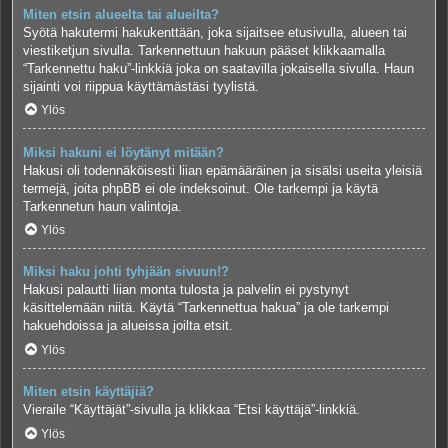
Miten etsin alueelta tai alueilta?
Syötä hakutermi hakukenttään, joka sijaitsee etusivulla, alueen tai
viestiketjun sivulla. Tarkennettuun hakuun pääset klikkaamalla
“Tarkennettu haku”-linkkiä joka on saatavilla jokaisella sivulla. Haun
sijainti voi riippua käyttämästäsi tyylistä.
Ylös
Miksi hakuni ei löytänyt mitään?
Hakusi oli todennäköisesti liian epämääräinen ja sisälsi useita yleisiä
termejä, joita phpBB ei ole indeksoinut. Ole tarkempi ja käytä
Tarkennetun haun valintoja.
Ylös
Miksi haku johti tyhjään sivuun!?
Hakusi palautti liian monta tulosta ja palvelin ei pystynyt
käsittelemään niitä. Käytä “Tarkennettua hakua” ja ole tarkempi
hakuehdoissa ja alueissa joilta etsit.
Ylös
Miten etsin käyttäjiä?
Vieraile “Käyttäjät”-sivulla ja klikkaa “Etsi käyttäjä”-linkkiä.
Ylös