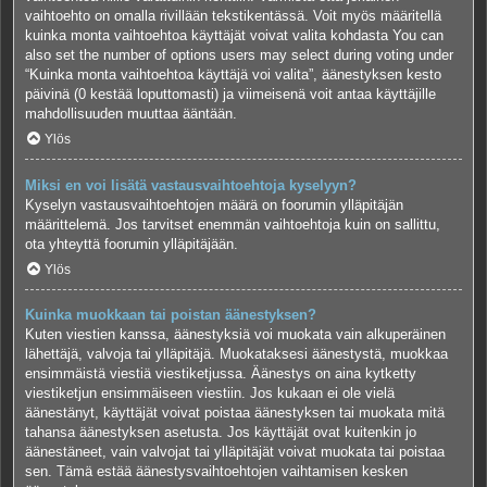
vaihtoehto on omalla rivillään tekstikentässä. Voit myös määritellä
kuinka monta vaihtoehtoa käyttäjät voivat valita kohdasta You can
also set the number of options users may select during voting under
“Kuinka monta vaihtoehtoa käyttäjä voi valita”, äänestyksen kesto
päivinä (0 kestää loputtomasti) ja viimeisenä voit antaa käyttäjille
mahdollisuuden muuttaa ääntään.
Ylös
Miksi en voi lisätä vastausvaihtoehtoja kyselyyn?
Kyselyn vastausvaihtoehtojen määrä on foorumin ylläpitäjän
määrittelemä. Jos tarvitset enemmän vaihtoehtoja kuin on sallittu,
ota yhteyttä foorumin ylläpitäjään.
Ylös
Kuinka muokkaan tai poistan äänestyksen?
Kuten viestien kanssa, äänestyksiä voi muokata vain alkuperäinen
lähettäjä, valvoja tai ylläpitäjä. Muokataksesi äänestystä, muokkaa
ensimmäistä viestiä viestiketjussa. Äänestys on aina kytketty
viestiketjun ensimmäiseen viestiin. Jos kukaan ei ole vielä
äänestänyt, käyttäjät voivat poistaa äänestyksen tai muokata mitä
tahansa äänestyksen asetusta. Jos käyttäjät ovat kuitenkin jo
äänestäneet, vain valvojat tai ylläpitäjät voivat muokata tai poistaa
sen. Tämä estää äänestysvaihtoehtojen vaihtamisen kesken