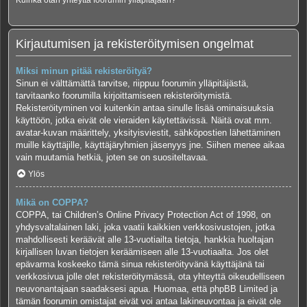
Kuinka otan yhteyttä foorumin ylläpitäjään?
Kirjautumisen ja rekisteröitymisen ongelmat
Miksi minun pitää rekisteröityä?
Sinun ei välttämättä tarvitse, riippuu foorumin ylläpitäjästä,
tarvitaanko foorumilla kirjoittamiseen rekisteröitymistä.
Rekisteröityminen voi kuitenkin antaa sinulle lisää ominaisuuksia
käyttöön, jotka eivät ole vieraiden käytettävissä. Näitä ovat mm.
avatar-kuvan määrittely, yksityisviestit, sähköpostien lähettäminen
muille käyttäjille, käyttäjäryhmien jäsenyys jne. Siihen menee aikaa
vain muutamia hetkiä, joten se on suositeltavaa.
Ylös
Mikä on COPPA?
COPPA, tai Children’s Online Privacy Protection Act of 1998, on
yhdysvaltalainen laki, joka vaatii kaikkien verkkosivustojen, jotka
mahdollisesti keräävät alle 13-vuotiailta tietoja, hankkia huoltajan
kirjallisen luvan tietojen keräämiseen alle 13-vuotiaalta. Jos olet
epävarma koskeeko tämä sinua rekisteröityvänä käyttäjänä tai
verkkosivua jolle olet rekisteröitymässä, ota yhteyttä oikeudelliseen
neuvonantajaan saadaksesi apua. Huomaa, että phpBB Limited ja
tämän foorumin omistajat eivät voi antaa lakineuvontaa ja eivät ole