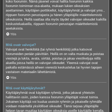
koko foorumiin. Nämä jäsenet voivat hallita foorumin kaikkia
foorumin toiminnan osa-alueita, mukaan lukien oikeuksien
asettaminen, käyttäjien porttikiellot, käyttäjäryhmät ja valvojat yms.,
riippuen foorumin perustajasta ja hänen ylläpitäjille määrittelemistä
oikeuksista. Heillä saattaa olla myös täydet valvojan oikeudet kaikilla
keskustelualueilla, riippuen foorumin perustajan määrittelemistä
asetuksista.
Ylös
Mitä ovatr valvojat?
Valvojat ovat henkilöitä (tai ryhmä henkilöitä) jotka katsovat
foorumeiden perään päivittäin. Heillä on on valta muokata ja poistaa
viestejä ja lukita, avata, siirtää, poistaa ja jakaa viestiketjuja niillä
alueilla joissa heillä on valvojan oikeudet. Yleensä valvojat ovat
paikalla estämässä aiheen vierestä keskustelua tai hyvien tapojen
vastaisen materiaalin lähettämistä.
Ylös
Mitä ovat käyttäjäryhmät?
Käyttäjäryhmät ovat käyttäjien ryhmiä, jotka jakavat yhteisön
hallittaviin osiin, joiden kanssa foorumin ylläpitäjät voivat toimia.
Jokainen käyttäjä voi kuulua useisiin ryhmiin ja jokaiselle ryhmälle
voidaan määritellä yksilölliset oikeudet. Tämä tarjoaa ylläpitäjille
helpon tavan muuttaa käyttäjien oikeuksia useille käyttäjille kerralla,