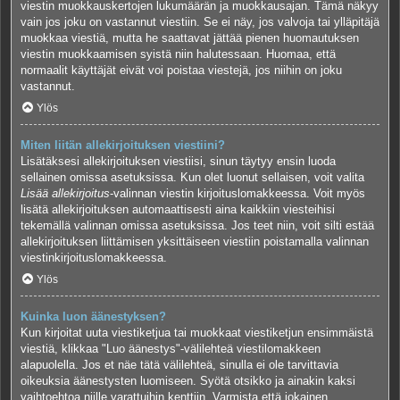
viestin muokkauskertojen lukumäärän ja muokkausajan. Tämä näkyy
vain jos joku on vastannut viestiin. Se ei näy, jos valvoja tai ylläpitäjä
muokkaa viestiä, mutta he saattavat jättää pienen huomautuksen
viestin muokkaamisen syistä niin halutessaan. Huomaa, että
normaalit käyttäjät eivät voi poistaa viestejä, jos niihin on joku
vastannut.
Ylös
Miten liitän allekirjoituksen viestiini?
Lisätäksesi allekirjoituksen viestiisi, sinun täytyy ensin luoda
sellainen omissa asetuksissa. Kun olet luonut sellaisen, voit valita
Lisää allekirjoitus
-valinnan viestin kirjoituslomakkeessa. Voit myös
lisätä allekirjoituksen automaattisesti aina kaikkiin viesteihisi
tekemällä valinnan omissa asetuksissa. Jos teet niin, voit silti estää
allekirjoituksen liittämisen yksittäiseen viestiin poistamalla valinnan
viestinkirjoituslomakkeessa.
Ylös
Kuinka luon äänestyksen?
Kun kirjoitat uuta viestiketjua tai muokkaat viestiketjun ensimmäistä
viestiä, klikkaa "Luo äänestys"-välilehteä viestilomakkeen
alapuolella. Jos et näe tätä välilehteä, sinulla ei ole tarvittavia
oikeuksia äänestysten luomiseen. Syötä otsikko ja ainakin kaksi
vaihtoehtoa niille varattuihin kenttiin. Varmista että jokainen