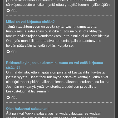
sähköpostiosoite oli oikein, yritä ottaa yhteyttä foorumin ylläpitäjään.
Ylös
Miksi en voi kirjautua sisään?
Tämän tapahtumiseen on useita syitä. Ensin, varmista että
tunnuksesi ja salasanasi ovat oikein. Jos ne ovat, ota yhteyttä
foorumin ylläpitäjään varmistaaksesi, että sinulla ei ole porttikieltoja.
On myös mahdollista, että sivuston omistajalla on asetusvirhe
heidän päässään ja heidän pitäisi korjata se.
Ylös
Rekisteröidyin joskus aiemmin, mutta en voi enää kirjautua
sisään?!
On mahdollista, että ylläpitäjä on poistanut käyttäjätilisi käytöstä
jostain syystä. Useat foorumit myös poistavat käyttäjiä, jotka eivät
ole kirjoittaneet pitkään aikaan pienentääkseen tietokantansa kokoa.
Jos näin on käynyt, yritä rekisteröityä uudelleen ja osallistu
keskusteluun aktiivisemmin.
Ylös
Olen hukannut salasanani!
Älä panikoi! Vaikka salasanaasi ei voida palauttaa, se voidaan