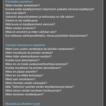
Käyttäjän asetukset
Miten muutan asetuksiani?
Kuinka estän käyttäjänimeni näkymisen paikalla olevissa käyttäjissä?
Ajat ovat väärin!
Vaihdoin aikavyöhykkeen ja kellonaika on silti väärin!
Kieleni ei ole valittavana!
Mitä kuvia on käyttäjänimeni vieressä?
Miten asetan avataren?
Mikä on arvonimi ja miten vaihdan sen?
Kun klikkaan sähköpostilinkkiä, minua pyydetään kirjautumaan?
Viestien lähetyksen ongelmat
Miten luon uuden viestiketjun tai lähetän vastauksen?
Miten muokkaan tai poistan viestejä?
Miten liitän allekirjoituksen viestiini?
Kuinka luon äänestyksen?
Miksi en voi lisätä vastausvaihtoehtoja kyselyyn?
Kuinka muokkaan tai poistan äänestyksen?
Miksi en pääse alueelle?
Miksi en voi liittää tiedostoja?
Miksi sain varoituksen?
Miten ilmoitan viestin valvojalle?
Mitä “Tallenna”-painike viestin kirjoittamisessa tekee?
Miksi minun viestini tarvitsee hyväksynnän?
Miten tönäisen viestiketjuani?
Muotoilu ja aiheiden tyypit