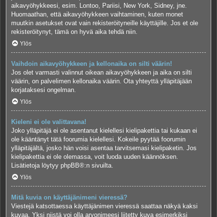
aikavyöhykkeesi, esim. Lontoo, Pariisi, New York, Sidney, jne.
Huomaathan, että aikavyöhykkeen vaihtaminen, kuten monet
muutkin asetukset ovat vain rekisteröityneille käyttäjille. Jos et ole
rekisteröitynyt, tämä on hyvä aika tehdä niin.
Ylös
Vaihdoin aikavyöhykkeen ja kellonaika on silti väärin!
Jos olet varmasti valinnut oikean aikavyöhykkeen ja aika on silti
väärin, on palvelimen kellonaika väärin. Ota yhteyttä ylläpitäjään
korjataksesi ongelman.
Ylös
Kieleni ei ole valittavana!
Joko ylläpitäjä ei ole asentanut kielellesi kielipakettia tai kukaan ei
ole kääntänyt tätä foorumia kielellesi. Kokeile pyytää foorumin
ylläpitäjältä, josko hän voisi asentaa tarvitsemasi kielipaketin. Jos
kielipakettia ei ole olemassa, voit luoda uuden käännöksen.
Lisätietoja löytyy
phpBB
®:n sivuilta.
Ylös
Mitä kuvia on käyttäjänimeni vieressä?
Viestejä katsottaessa käyttäjänimen vieressä saattaa näkyä kaksi
kuvaa. Yksi niistä voi olla arvonimeesi liitetty kuva esimerkiksi