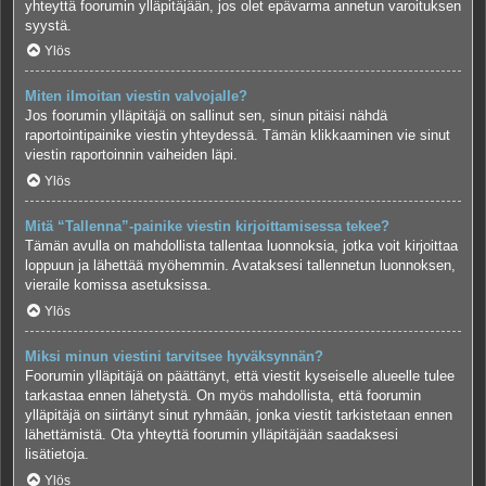
yhteyttä foorumin ylläpitäjään, jos olet epävarma annetun varoituksen
syystä.
Ylös
Miten ilmoitan viestin valvojalle?
Jos foorumin ylläpitäjä on sallinut sen, sinun pitäisi nähdä
raportointipainike viestin yhteydessä. Tämän klikkaaminen vie sinut
viestin raportoinnin vaiheiden läpi.
Ylös
Mitä “Tallenna”-painike viestin kirjoittamisessa tekee?
Tämän avulla on mahdollista tallentaa luonnoksia, jotka voit kirjoittaa
loppuun ja lähettää myöhemmin. Avataksesi tallennetun luonnoksen,
vieraile komissa asetuksissa.
Ylös
Miksi minun viestini tarvitsee hyväksynnän?
Foorumin ylläpitäjä on päättänyt, että viestit kyseiselle alueelle tulee
tarkastaa ennen lähetystä. On myös mahdollista, että foorumin
ylläpitäjä on siirtänyt sinut ryhmään, jonka viestit tarkistetaan ennen
lähettämistä. Ota yhteyttä foorumin ylläpitäjään saadaksesi
lisätietoja.
Ylös