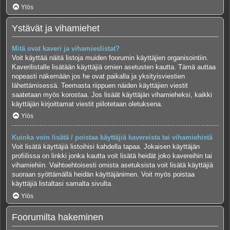
Ylös
Ystävät ja vihamiehet
Mitä ovat kaveri ja vihamieslistat?
Voit käyttää näitä listoja muiden foorumin käyttäjien organisointiin.
Kaverilistalle lisätään käyttäjiä omien asetusten kautta. Tämä auttaa
nopeasti näkemään jos he ovat paikalla ja yksityisviestien
lähettämisessä. Teemasta riippuen näiden käyttäjien viestit
saatetaan myös korostaa. Jos lisäät käyttäjän vihamieheksi, kaikki
käyttäjän kirjoittamat viestit piilotetaan oletuksena.
Ylös
Kuinka voin lisätä / poistaa käyttäjiä kavereista tai vihamiehistä
Voit lisätä käyttäjiä listoihisi kahdella tapaa. Jokaisen käyttäjän
profiilissa on linkki jonka kautta voit lisätä heidät joko kavereihin tai
vihamiehiin. Vaihtoehtoisesti omista asetuksista voit lisätä käyttäjiä
suoraan syöttämällä heidän käyttäjänimen. Voit myös poistaa
käyttäjiä listaltasi samalta sivulta.
Ylös
Foorumilta hakeminen