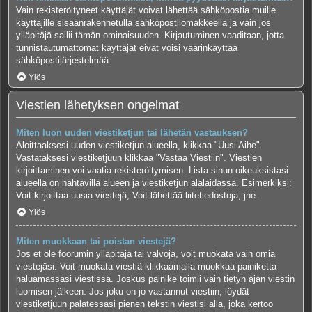
Vain rekisteröityneet käyttäjät voivat lähettää sähköpostia muille
käyttäjille sisäänrakennetulla sähköpostilomakkeella ja vain jos
ylläpitäjä sallii tämän ominaisuuden. Kirjautuminen vaaditaan, jotta
tunnistautumattomat käyttäjät eivät voisi väärinkäyttää
sähköpostijärjestelmää.
Ylös
Viestien lähetyksen ongelmat
Miten luon uuden viestiketjun tai lähetän vastauksen?
Aloittaaksesi uuden viestiketjun alueella, klikkaa "Uusi Aihe".
Vastataksesi viestiketjuun klikkaa "Vastaa Viestiin". Viestien
kirjoittaminen voi vaatia rekisteröitymisen. Lista sinun oikeuksistasi
alueella on nähtävillä alueen ja viestiketjun alalaidassa. Esimerkiksi:
Voit kirjoittaa uusia viestejä, Voit lähettää liitetiedostoja, jne.
Ylös
Miten muokkaan tai poistan viestejä?
Jos et ole foorumin ylläpitäjä tai valvoja, voit muokata vain omia
viestejäsi. Voit muokata viestiä klikkaamalla muokkaa-painiketta
haluamassasi viestissä. Joskus painike toimii vain tietyn ajan viestin
luomisen jälkeen. Jos joku on jo vastannut viestiin, löydät
viestiketjuun palatessasi pienen tekstin viestisi alla, joka kertoo