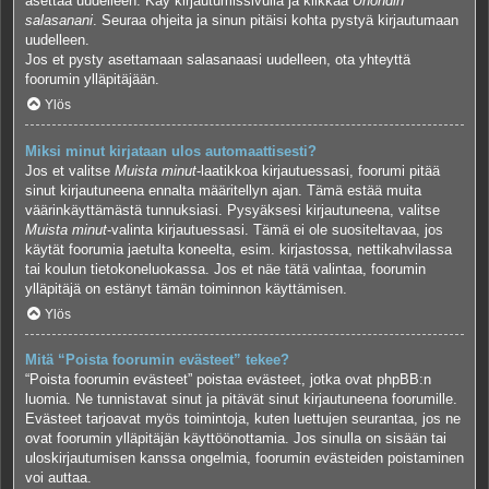
asettaa uudelleen. Käy kirjautumissivulla ja klikkaa
Unohdin
salasanani
. Seuraa ohjeita ja sinun pitäisi kohta pystyä kirjautumaan
uudelleen.
Jos et pysty asettamaan salasanaasi uudelleen, ota yhteyttä
foorumin ylläpitäjään.
Ylös
Miksi minut kirjataan ulos automaattisesti?
Jos et valitse
Muista minut
-laatikkoa kirjautuessasi, foorumi pitää
sinut kirjautuneena ennalta määritellyn ajan. Tämä estää muita
väärinkäyttämästä tunnuksiasi. Pysyäksesi kirjautuneena, valitse
Muista minut
-valinta kirjautuessasi. Tämä ei ole suositeltavaa, jos
käytät foorumia jaetulta koneelta, esim. kirjastossa, nettikahvilassa
tai koulun tietokoneluokassa. Jos et näe tätä valintaa, foorumin
ylläpitäjä on estänyt tämän toiminnon käyttämisen.
Ylös
Mitä “Poista foorumin evästeet” tekee?
“Poista foorumin evästeet” poistaa evästeet, jotka ovat phpBB:n
luomia. Ne tunnistavat sinut ja pitävät sinut kirjautuneena foorumille.
Evästeet tarjoavat myös toimintoja, kuten luettujen seurantaa, jos ne
ovat foorumin ylläpitäjän käyttöönottamia. Jos sinulla on sisään tai
uloskirjautumisen kanssa ongelmia, foorumin evästeiden poistaminen
voi auttaa.