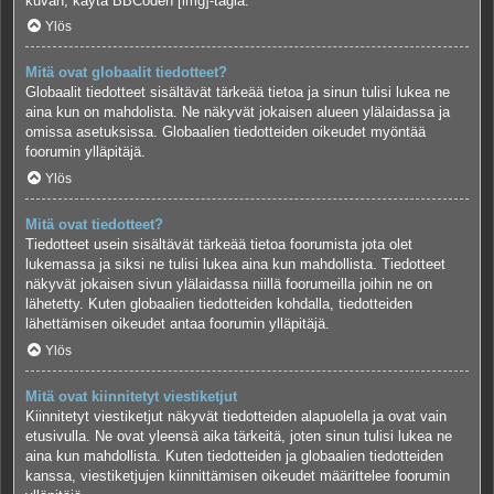
kuvan, käytä BBCoden [img]-tagia.
Ylös
Mitä ovat globaalit tiedotteet?
Globaalit tiedotteet sisältävät tärkeää tietoa ja sinun tulisi lukea ne
aina kun on mahdolista. Ne näkyvät jokaisen alueen ylälaidassa ja
omissa asetuksissa. Globaalien tiedotteiden oikeudet myöntää
foorumin ylläpitäjä.
Ylös
Mitä ovat tiedotteet?
Tiedotteet usein sisältävät tärkeää tietoa foorumista jota olet
lukemassa ja siksi ne tulisi lukea aina kun mahdollista. Tiedotteet
näkyvät jokaisen sivun ylälaidassa niillä foorumeilla joihin ne on
lähetetty. Kuten globaalien tiedotteiden kohdalla, tiedotteiden
lähettämisen oikeudet antaa foorumin ylläpitäjä.
Ylös
Mitä ovat kiinnitetyt viestiketjut
Kiinnitetyt viestiketjut näkyvät tiedotteiden alapuolella ja ovat vain
etusivulla. Ne ovat yleensä aika tärkeitä, joten sinun tulisi lukea ne
aina kun mahdollista. Kuten tiedotteiden ja globaalien tiedotteiden
kanssa, viestiketjujen kiinnittämisen oikeudet määrittelee foorumin