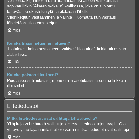
Voit tehdä kirjanmekin tai tilata haluamasi aiheen valitsemalla
sopivan linkin “Aiheen työkalut” -valikossa, joka on sijoitettu
kätevästi keskustelun ylä- ja alalaidan lähelle.
Viestiketjuun vastaaminen ja valinta “Huomauta kun vastaus
lähetetään” tilaa viestiketjun.
Ylös
Kuinka tilaan haluamani alueen?
Tilataksesi haluamasi alueen, valitse “Tilaa alue” -linkki, aluesivun
alalaidassa.
Ylös
Kuinka poistan tilaukseni?
Poistaaksesi tilauksiasi, mene omiin asetuksiisi ja seuraa linkkejä
tilauksiisi.
Ylös
Liitetiedostot
Mitkä liitetiedostot ovat sallittuja tällä alueella?
Ylläpitäjä voi määrätä sallitut ja kielletyt liitetiedostojen tyypit. Ota
yhteys ylläpitäjään mikäli et ole varma mitkä tiedostot ovat sallittuja..
Ylös