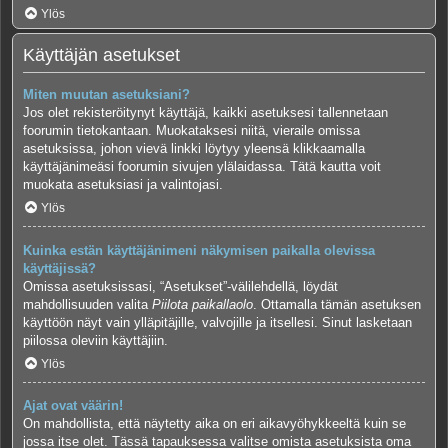
Ylös
Käyttäjän asetukset
Miten muutan asetuksiani?
Jos olet rekisteröitynyt käyttäjä, kaikki asetuksesi tallennetaan
foorumin tietokantaan. Muokataksesi niitä, vieraile omissa
asetuksissa, johon vievä linkki löytyy yleensä klikkaamalla
käyttäjänimeäsi foorumin sivujen ylälaidassa. Tätä kautta voit
muokata asetuksiasi ja valintojasi.
Ylös
Kuinka estän käyttäjänimeni näkymisen paikalla olevissa
käyttäjissä?
Omissa asetuksissasi, “Asetukset”-välilehdellä, löydät
mahdollisuuden valita
Piilota paikallaolo
. Ottamalla tämän asetuksen
käyttöön näyt vain ylläpitäjille, valvojille ja itsellesi. Sinut lasketaan
piilossa oleviin käyttäjiin.
Ylös
Ajat ovat väärin!
On mahdollista, että näytetty aika on eri aikavyöhykkeeltä kuin se
jossa itse olet. Tässä tapauksessa valitse omista asetuksista oma