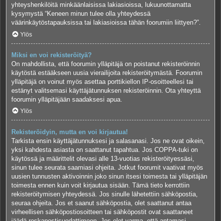
yhteyshenkilöitä minkäänlaisissa lakiasioissa, lukuunottamatta
kysymystä “Keneen minun tulee olla yhteydessä
väärinkäytöstapauksissa tai lakiasioissa tähän foorumiin liittyen?”.
Ylös
Miksi en voi rekisteröityä?
On mahdollista, että foorumin ylläpitäjä on poistanut rekisteröinnin
käytöstä estääkseen uusia vierailijoita rekisteröitymästä. Foorumin
ylläpitäjä on voinut myös asettaa porttikiellon IP-osoitteellesi tai
estänyt valitsemasi käyttäjätunnuksen rekisteröinnin. Ota yhteyttä
foorumin ylläpitäjään saadaksesi apua.
Ylös
Rekisteröidyin, mutta en voi kirjautua!
Tarkista ensin käyttäjätunnuksesi ja salasanasi. Jos ne ovat oikein,
yksi kahdesta asiasta on saattanut tapahtua. Jos COPPA-tuki on
käytössä ja määrittelit olevasi alle 13-vuotias rekisteröityessäsi,
sinun tulee seurata saamiasi ohjeita. Jotkut foorumit vaativat myös
uusien tunnusten aktivoinnin joko sinun itsesi toimesta tai ylläpitäjän
toimesta ennen kuin voit kirjautua sisään. Tämä tieto kerrottiin
rekisteröitymisen yhteydessä. Jos sinulle lähetettiin sähköpostia,
seuraa ohjeita. Jos et saanut sähköpostia, olet saattanut antaa
virheellisen sähköpostiosoitteen tai sähköpostit ovat saattaneet
jäädä roskapostisuodattimeen. Jos olet varma, että antamasi