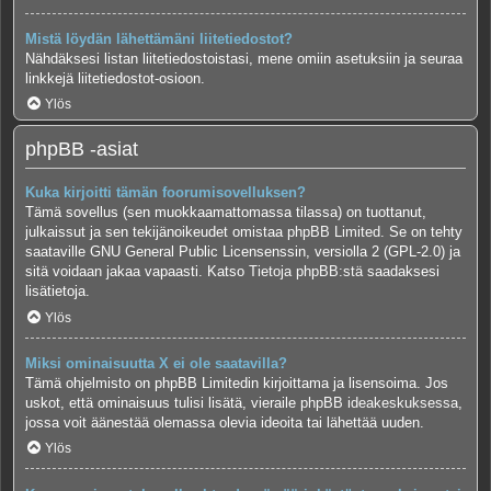
Mistä löydän lähettämäni liitetiedostot?
Nähdäksesi listan liitetiedostoistasi, mene omiin asetuksiin ja seuraa
linkkejä liitetiedostot-osioon.
Ylös
phpBB -asiat
Kuka kirjoitti tämän foorumisovelluksen?
Tämä sovellus (sen muokkaamattomassa tilassa) on tuottanut,
julkaissut ja sen tekijänoikeudet omistaa
phpBB Limited
. Se on tehty
saataville GNU General Public Licensenssin, versiolla 2 (GPL-2.0) ja
sitä voidaan jakaa vapaasti. Katso
Tietoja phpBB:stä
saadaksesi
lisätietoja.
Ylös
Miksi ominaisuutta X ei ole saatavilla?
Tämä ohjelmisto on phpBB Limitedin kirjoittama ja lisensoima. Jos
uskot, että ominaisuus tulisi lisätä, vieraile
phpBB ideakeskuksessa
,
jossa voit äänestää olemassa olevia ideoita tai lähettää uuden.
Ylös