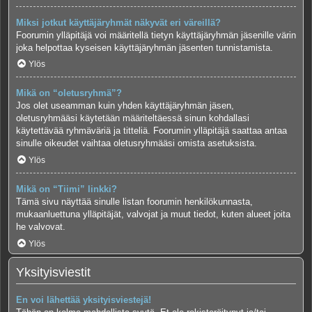
Miksi jotkut käyttäjäryhmät näkyvät eri väreillä?
Foorumin ylläpitäjä voi määritellä tietyn käyttäjäryhmän jäsenille värin
joka helpottaa kyseisen käyttäjäryhmän jäsenten tunnistamista.
Ylös
Mikä on “oletusryhmä”?
Jos olet useamman kuin yhden käyttäjäryhmän jäsen,
oletusryhmääsi käytetään määriteltäessä sinun kohdallasi
käytettävää ryhmäväriä ja titteliä. Foorumin ylläpitäjä saattaa antaa
sinulle oikeudet vaihtaa oletusryhmääsi omista asetuksista.
Ylös
Mikä on “Tiimi” linkki?
Tämä sivu näyttää sinulle listan foorumin henkilökunnasta,
mukaanluettuna ylläpitäjät, valvojat ja muut tiedot, kuten alueet joita
he valvovat.
Ylös
Yksityisviestit
En voi lähettää yksityisviestejä!