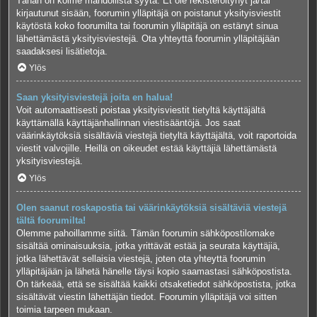
Tähän on kolme mahdollista syytä. Et ole rekisteröitynyt ja/tai
kirjautunut sisään, foorumin ylläpitäjä on poistanut yksityisviestit
käytöstä koko foorumilta tai foorumin ylläpitäjä on estänyt sinua
lähettämästä yksityisviestejä. Ota yhteyttä foorumin ylläpitäjään
saadaksesi lisätietoja.
Ylös
Saan yksityisviestejä joita en halua!
Voit automaattisesti poistaa yksityisviestit tietyltä käyttäjältä
käyttämällä käyttäjänhallinnan viestisääntöjä. Jos saat
väärinkäytöksiä sisältäviä viestejä tietyltä käyttäjältä, voit raportoida
viestit valvojille. Heillä on oikeudet estää käyttäjiä lähettämästä
yksityisviestejä.
Ylös
Olen saanut roskapostia tai väärinkäytöksiä sisältäviä viestejä
tältä foorumilta!
Olemme pahoillamme siitä. Tämän foorumin sähköpostilomake
sisältää ominaisuuksia, jotka yrittävät estää ja seurata käyttäjiä,
jotka lähettävät sellaisia viestejä, joten ota yhteyttä foorumin
ylläpitäjään ja lähetä hänelle täysi kopio saamastasi sähköpostista.
On tärkeää, että se sisältää kaikki otsaketiedot sähköpostista, jotka
sisältävät viestin lähettäjän tiedot. Foorumin ylläpitäjä voi sitten
toimia tarpeen mukaan.