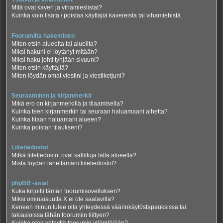
Mitä ovat kaveri ja vihamieslistat?
Kuinka voin lisätä / poistaa käyttäjiä kavereista tai vihamiehistä
Foorumilta hakeminen
Miten etsin alueelta tai alueilta?
Miksi hakuni ei löytänyt mitään?
Miksi haku johti tyhjään sivuun!?
Miten etsin käyttäjiä?
Miten löydän omat viestini ja viestiketjuni?
Seuraaminen ja kirjanmerkit
Mikä ero on kirjanmerkillä ja tilaamisella?
Kuinka teen kirjanmerkin tai seuraan haluamaani aihetta?
Kuinka tilaan haluamani alueen?
Kuinka poistan tilaukseni?
Liitetiedostot
Mitkä liitetiedostot ovat sallittuja tällä alueella?
Mistä löydän lähettämäni liitetiedostot?
phpBB -asiat
Kuka kirjoitti tämän foorumisovelluksen?
Miksi ominaisuutta X ei ole saatavilla?
Keneen minun tulee olla yhteydessä väärinkäytöstapauksissa tai
lakiasioissa tähän foorumiin liittyen?