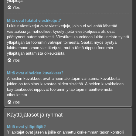
ylläpitäjä.
Ylös
Mitä ovat lukitut viestiketjut?
Lukitut viestiketjut ovat viestiketjuja, joihin ei voi enää lähettää
vastauksia ja mahdolliset kyselyt joita viestiketjussa oli, ovat
päättyneet automaattisesti. Viestiketjuja voidaan lukita useista syistä
ylläpitäjän tai foorumin valvojan toimesta. Saatat myös pystyä
lukitsemaan oman viestiketjusi, mutta tämä riippuu foorumin
ylläpitäjän antamista oikeuksista.
Ylös
Mitä ovat aiheiden kuvakkeet?
Aiheiden kuvakkeet ovat aiheen aloittajan valitsemia kuvakkeita
joiden on tarkoitus kuvastaa niiden sisältöä. Aiheiden kuvakkeiden
käyttöoikeudet riippuvat foorumin ylläpitäjän määrittelemistä
oikeuksista.
Ylös
Käyttäjätasot ja ryhmät
Mitä ovat ylläpitäjät?
Ylläpitäjät ovat jäseniä joille on annettu korkeimman tason kontrolli