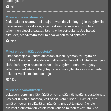
äänestyksen.
Ylös
Miksi en pääse alueelle?
Jotkin alueet saattavat olla rajattu vain tietyille käyttäjille tai ryhmille.
Katsoaksesi, lukeaksesi, kirjoittaaksesi tai muiden toimintojen
tekeminen alueella saattaa tarvita erikoisoikeuksia. Jos haluat
oikeudet, ota yhteyttä foorumin valvojaan tai ylläpitäjään.
Ylös
Miksi en voi liittää tiedostoja?
Liitetiedostojen oikeudet annetaan alueen, ryhmän tai käyttäjän
mukaan. Foorumin ylläpitäjä ei välttämättä ole sallinut liitetiedostojen
liittämistä tietyllä alueella tai vain tietyt ryhmät saattavat pystyä
liittämään tiedostoja. Ota yhteyttä foorumin ylläpitäjään jos et tiedä
miksi et voi lisätä liitetiedostoja.
Ylös
Miksi sain varoituksen?
Jokaisen foorumin ylläpitäjällä on omat säännöt heidän sivustollensa.
Jos olet rikkonut sääntöä, voit saada varoituksen. Huomioi, että
tämä on foorumin ylläpitäjän päätös ja phpBB Limitedillä ei ole
sivustolla annettavien varoitusten kanssa mitään tekemistä. Ota