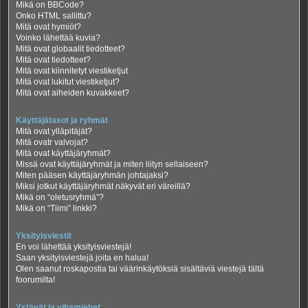
Mikä on BBCode?
Onko HTML sallittu?
Mitä ovat hymiöt?
Voinko lähettää kuvia?
Mitä ovat globaalit tiedotteet?
Mitä ovat tiedotteet?
Mitä ovat kiinnitetyt viestiketjut
Mitä ovat lukitut viestiketjut?
Mitä ovat aiheiden kuvakkeet?
Käyttäjätasot ja ryhmät
Mitä ovat ylläpitäjät?
Mitä ovatr valvojat?
Mitä ovat käyttäjäryhmät?
Missä ovat käyttäjäryhmät ja miten liityn sellaiseen?
Miten pääsen käyttäjäryhmän johtajaksi?
Miksi jotkut käyttäjäryhmät näkyvät eri väreillä?
Mikä on “oletusryhmä”?
Mikä on “Tiimi” linkki?
Yksityisviestit
En voi lähettää yksityisviestejä!
Saan yksityisviestejä joita en halua!
Olen saanut roskapostia tai väärinkäytöksiä sisältäviä viestejä tältä
foorumilta!
Ystävät ja vihamiehet