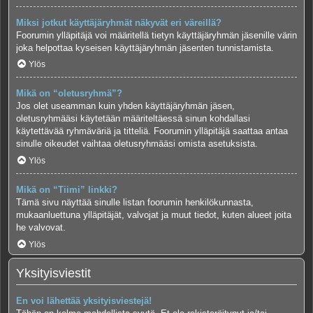
Miksi jotkut käyttäjäryhmät näkyvät eri väreillä?
Foorumin ylläpitäjä voi määritellä tietyn käyttäjäryhmän jäsenille värin
joka helpottaa kyseisen käyttäjäryhmän jäsenten tunnistamista.
Ylös
Mikä on “oletusryhmä”?
Jos olet useamman kuin yhden käyttäjäryhmän jäsen,
oletusryhmääsi käytetään määriteltäessä sinun kohdallasi
käytettävää ryhmäväriä ja titteliä. Foorumin ylläpitäjä saattaa antaa
sinulle oikeudet vaihtaa oletusryhmääsi omista asetuksista.
Ylös
Mikä on “Tiimi” linkki?
Tämä sivu näyttää sinulle listan foorumin henkilökunnasta,
mukaanluettuna ylläpitäjät, valvojat ja muut tiedot, kuten alueet joita
he valvovat.
Ylös
Yksityisviestit
En voi lähettää yksityisviestejä!