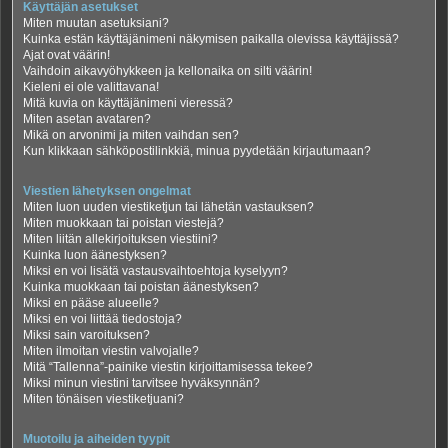
Käyttäjän asetukset
Miten muutan asetuksiani?
Kuinka estän käyttäjänimeni näkymisen paikalla olevissa käyttäjissä?
Ajat ovat väärin!
Vaihdoin aikavyöhykkeen ja kellonaika on silti väärin!
Kieleni ei ole valittavana!
Mitä kuvia on käyttäjänimeni vieressä?
Miten asetan avataren?
Mikä on arvonimi ja miten vaihdan sen?
Kun klikkaan sähköpostilinkkiä, minua pyydetään kirjautumaan?
Viestien lähetyksen ongelmat
Miten luon uuden viestiketjun tai lähetän vastauksen?
Miten muokkaan tai poistan viestejä?
Miten liitän allekirjoituksen viestiini?
Kuinka luon äänestyksen?
Miksi en voi lisätä vastausvaihtoehtoja kyselyyn?
Kuinka muokkaan tai poistan äänestyksen?
Miksi en pääse alueelle?
Miksi en voi liittää tiedostoja?
Miksi sain varoituksen?
Miten ilmoitan viestin valvojalle?
Mitä “Tallenna”-painike viestin kirjoittamisessa tekee?
Miksi minun viestini tarvitsee hyväksynnän?
Miten tönäisen viestiketjuani?
Muotoilu ja aiheiden tyypit