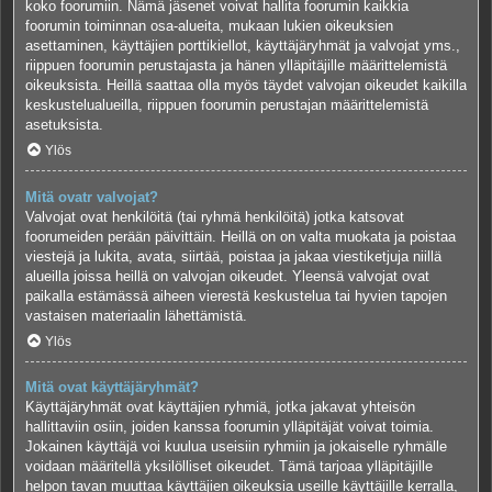
koko foorumiin. Nämä jäsenet voivat hallita foorumin kaikkia
foorumin toiminnan osa-alueita, mukaan lukien oikeuksien
asettaminen, käyttäjien porttikiellot, käyttäjäryhmät ja valvojat yms.,
riippuen foorumin perustajasta ja hänen ylläpitäjille määrittelemistä
oikeuksista. Heillä saattaa olla myös täydet valvojan oikeudet kaikilla
keskustelualueilla, riippuen foorumin perustajan määrittelemistä
asetuksista.
Ylös
Mitä ovatr valvojat?
Valvojat ovat henkilöitä (tai ryhmä henkilöitä) jotka katsovat
foorumeiden perään päivittäin. Heillä on on valta muokata ja poistaa
viestejä ja lukita, avata, siirtää, poistaa ja jakaa viestiketjuja niillä
alueilla joissa heillä on valvojan oikeudet. Yleensä valvojat ovat
paikalla estämässä aiheen vierestä keskustelua tai hyvien tapojen
vastaisen materiaalin lähettämistä.
Ylös
Mitä ovat käyttäjäryhmät?
Käyttäjäryhmät ovat käyttäjien ryhmiä, jotka jakavat yhteisön
hallittaviin osiin, joiden kanssa foorumin ylläpitäjät voivat toimia.
Jokainen käyttäjä voi kuulua useisiin ryhmiin ja jokaiselle ryhmälle
voidaan määritellä yksilölliset oikeudet. Tämä tarjoaa ylläpitäjille
helpon tavan muuttaa käyttäjien oikeuksia useille käyttäjille kerralla,