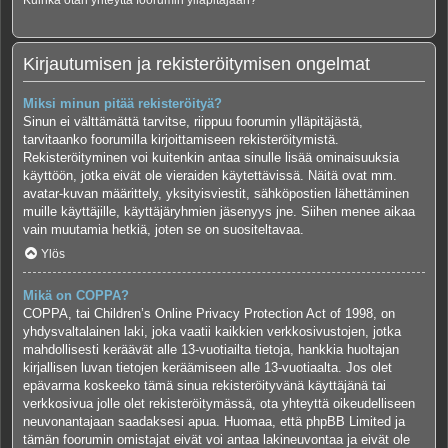
Kuinka otan yhteyttä foorumin ylläpitäjään?
Kirjautumisen ja rekisteröitymisen ongelmat
Miksi minun pitää rekisteröityä?
Sinun ei välttämättä tarvitse, riippuu foorumin ylläpitäjästä,
tarvitaanko foorumilla kirjoittamiseen rekisteröitymistä.
Rekisteröityminen voi kuitenkin antaa sinulle lisää ominaisuuksia
käyttöön, jotka eivät ole vieraiden käytettävissä. Näitä ovat mm.
avatar-kuvan määrittely, yksityisviestit, sähköpostien lähettäminen
muille käyttäjille, käyttäjäryhmien jäsenyys jne. Siihen menee aikaa
vain muutamia hetkiä, joten se on suositeltavaa.
Ylös
Mikä on COPPA?
COPPA, tai Children’s Online Privacy Protection Act of 1998, on
yhdysvaltalainen laki, joka vaatii kaikkien verkkosivustojen, jotka
mahdollisesti keräävät alle 13-vuotiailta tietoja, hankkia huoltajan
kirjallisen luvan tietojen keräämiseen alle 13-vuotiaalta. Jos olet
epävarma koskeeko tämä sinua rekisteröityvänä käyttäjänä tai
verkkosivua jolle olet rekisteröitymässä, ota yhteyttä oikeudelliseen
neuvonantajaan saadaksesi apua. Huomaa, että phpBB Limited ja
tämän foorumin omistajat eivät voi antaa lakineuvontaa ja eivät ole