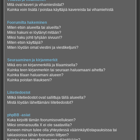
Mitä ovat kaveri ja vihamieslistat?
Kuinka voin lisätä / poistaa käyttäjiä kavereista tai vihamiehistä
Foorumilta hakeminen
Miten etsin alueelta tai alueilta?
Miksi hakuni ei löytänyt mitään?
Miksi haku johti tyhjään sivuun!?
Miten etsin käyttäjiä?
Miten löydän omat viestini ja viestiketjuni?
Seuraaminen ja kirjanmerkit
Mikä ero on kirjanmerkillä ja tilaamisella?
Kuinka teen kirjanmerkin tai seuraan haluamaani aihetta?
Kuinka tilaan haluamani alueen?
Kuinka poistan tilaukseni?
Liitetiedostot
Mitkä liitetiedostot ovat sallittuja tällä alueella?
Mistä löydän lähettämäni liitetiedostot?
phpBB -asiat
Kuka kirjoitti tämän foorumisovelluksen?
Miksi ominaisuutta X ei ole saatavilla?
Keneen minun tulee olla yhteydessä väärinkäytöstapauksissa tai
lakiasioissa tähän foorumiin liittyen?