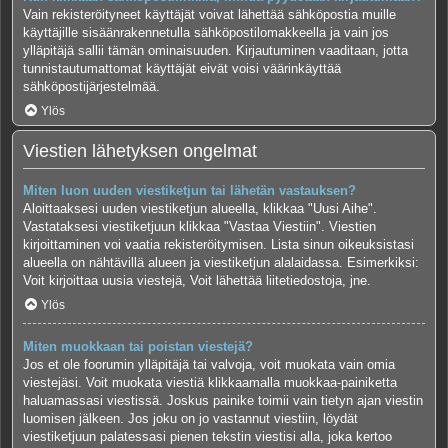
Vain rekisteröityneet käyttäjät voivat lähettää sähköpostia muille
käyttäjille sisäänrakennetulla sähköpostilomakkeella ja vain jos
ylläpitäjä sallii tämän ominaisuuden. Kirjautuminen vaaditaan, jotta
tunnistautumattomat käyttäjät eivät voisi väärinkäyttää
sähköpostijärjestelmää.
Ylös
Viestien lähetyksen ongelmat
Miten luon uuden viestiketjun tai lähetän vastauksen?
Aloittaaksesi uuden viestiketjun alueella, klikkaa "Uusi Aihe".
Vastataksesi viestiketjuun klikkaa "Vastaa Viestiin". Viestien
kirjoittaminen voi vaatia rekisteröitymisen. Lista sinun oikeuksistasi
alueella on nähtävillä alueen ja viestiketjun alalaidassa. Esimerkiksi:
Voit kirjoittaa uusia viestejä, Voit lähettää liitetiedostoja, jne.
Ylös
Miten muokkaan tai poistan viestejä?
Jos et ole foorumin ylläpitäjä tai valvoja, voit muokata vain omia
viestejäsi. Voit muokata viestiä klikkaamalla muokkaa-painiketta
haluamassasi viestissä. Joskus painike toimii vain tietyn ajan viestin
luomisen jälkeen. Jos joku on jo vastannut viestiin, löydät
viestiketjuun palatessasi pienen tekstin viestisi alla, joka kertoo