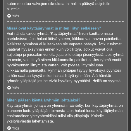
kuten muuttaa valvojien oikeuksia tai hallita pääsyä suljetulle
alueelle.
Ylös
Missä ovat käyttäjäryhmät ja miten liityn sellaiseen?
Voit nähdä kaikki ryhmät “Käyttäjäryhmät”-linkin kautta omissa
asetuksissa. Jos haluat liittyä yhteen, klikkaa vastaavaa painiketta.
Kaikissa ryhmissä ei kuitenkaan ole vapaata pääsyä. Jotkut ryhmät
vaativat hyväksynnän ennen kuin voit liittyä. Jotkut voivat olla
suljettuja ja joissakin voi olla jopa piilotettuja jäsenyyksiä. Jos ryhmä
on avoin, voit liittyä siihen klikkaamalla painiketta. Jos ryhmä vaatii
hyväksynnän liittymistä varten, voit pyytää liittymislupaa
klikkaamalla painiketta. Ryhmän johtajan täytyy hyväksyä pyyntösi
ja hän saattaa kysyä miksi haluat liittyä ryhmään. Älä häiriköi
ryhmän ylläpitäjiä jos he eivät hyväksy pyyntöäsi. Heillä on syynsä.
Ylös
Miten pääsen käyttäjäryhmän johtajaksi?
Käyttäjäryhmän johtaja on yleensä määritelty, kun käyttäjäryhmät on
alunperin luotu ylläpitäjän toimesta. Jos haluat luoda käyttäjäryhmän,
ensimmäinen yhteyshenkilösi tulisi olla ylläpitäjä. Kokeile
yksityisviestin lähettämistä.
Ylös