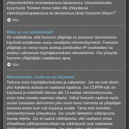
yhteyshenkilöitä minkäänlaisissa lakiasioissa, lukuunottamatta
kysymystä “Keneen minun tulee olla yhteydessä
väärinkäytöstapauksissa tai lakiasioissa tähän foorumiin liittyen?”.
Ylös
Miksi en voi rekisteröityä?
On mahdollista, että foorumin ylläpitäjä on poistanut rekisteröinnin
käytöstä estääkseen uusia vierailijoita rekisteröitymästä. Foorumin
ylläpitäjä on voinut myös asettaa porttikiellon IP-osoitteellesi tai
estänyt valitsemasi käyttäjätunnuksen rekisteröinnin. Ota yhteyttä
foorumin ylläpitäjään saadaksesi apua.
Ylös
Rekisteröidyin, mutta en voi kirjautua!
Tarkista ensin käyttäjätunnuksesi ja salasanasi. Jos ne ovat oikein,
yksi kahdesta asiasta on saattanut tapahtua. Jos COPPA-tuki on
käytössä ja määrittelit olevasi alle 13-vuotias rekisteröityessäsi,
sinun tulee seurata saamiasi ohjeita. Jotkut foorumit vaativat myös
uusien tunnusten aktivoinnin joko sinun itsesi toimesta tai ylläpitäjän
toimesta ennen kuin voit kirjautua sisään. Tämä tieto kerrottiin
rekisteröitymisen yhteydessä. Jos sinulle lähetettiin sähköpostia,
seuraa ohjeita. Jos et saanut sähköpostia, olet saattanut antaa
virheellisen sähköpostiosoitteen tai sähköpostit ovat saattaneet
jäädä roskapostisuodattimeen. Jos olet varma, että antamasi