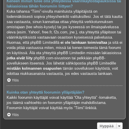
Keneen minun tulee olla yhteydessä väärinkäytöstapauksissa tai
lakiasioissa tähän foorumiin liittyen?
Kuka tahansa “Tiimi”-sivulla mainituista ylläpitäjistä on
todennäköisesti sopiva yhteyshenkilö valituksillesi. Jos et tätä kautta
saa vastausta, sinun kannattaa ottaa yhteyttä verkkotunnuksen
omistajaan (tee
whois-kysely
) tai jos kyseessä on ilmaispalvelussa
oleva (esim. Yahoo!, free.fr, f2s.com, jne.), ota yhteyttä ylläpitoon tai
väärinkäytöksistä vastaavaan osastoon kyseisessä palvelussa.
Huomaa, että phpBB Limitedillä
ei ole lainkaan toimivaltaa
ja sitä ei
voida pitää vastuussa miten, missä tai kenen toimesta tämä foorumi
on käytössä. Älä ota yhteyttä phpBB Limitediin missään lakiasioissa
jotka eivät liity
phpBB.com-sivustoon tai pelkkään phpBB-
sovellukseen itseensä. Jos lähetät sähköpostia phpBB Limitedille
mistään kolmannen osapuolen
tämän sovelluksen käytöstä, voit
odottaa niukkasanaista vastausta, jos edes vastausta lainkaan.
Ylös
Kuinka otan yhteyttä foorumin ylläpitäjään?
Kaikki foorumin käyttäjät voivat käyttää “Ota yhteyttä” -lomaketta,
jos täämä vaihtoehto on foorumin ylläpitäjän mahdollistama.
Foorumin käyttäjät voivat käyttää myös “Tiimi”-linkkiä.
Ylös
Hyppää