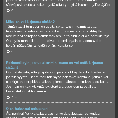
sähköpostiosoite oli oikein, yritä ottaa yhteyttä foorumin ylläpitäjään.
Ylös
Miksi en voi kirjautua sisään?
Tämän tapahtumiseen on useita syitä. Ensin, varmista että
tunnuksesi ja salasanasi ovat oikein. Jos ne ovat, ota yhteyttä
foorumin ylläpitäjään varmistaaksesi, että sinulla ei ole porttikieltoja.
On myös mahdollista, että sivuston omistajalla on asetusvirhe
heidän päässään ja heidän pitäisi korjata se.
Ylös
Rekisteröidyin joskus aiemmin, mutta en voi enää kirjautua
sisään?!
On mahdollista, että ylläpitäjä on poistanut käyttäjätilisi käytöstä
jostain syystä. Useat foorumit myös poistavat käyttäjiä, jotka eivät
ole kirjoittaneet pitkään aikaan pienentääkseen tietokantansa kokoa.
Jos näin on käynyt, yritä rekisteröityä uudelleen ja osallistu
keskusteluun aktiivisemmin.
Ylös
Olen hukannut salasanani!
Älä panikoi! Vaikka salasanaasi ei voida palauttaa, se voidaan