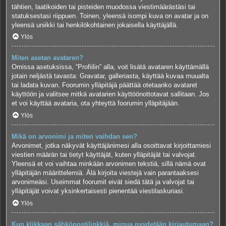
tähtien, laatikoiden tai pisteiden muodossa viestimäärästäsi tai
statuksestasi riippuen. Toinen, yleensä isompi kuva on avatar ja on
yleensä uniikki tai henkilökohtainen jokaisella käyttäjällä.
Ylös
Miten asetan avataren?
Omissa asetuksissa, “Profiilin” alla, voit lisätä avataren käyttämällä
jotain neljästä tavasta: Gravatar, galleriasta, käyttää kuvaa muualta
tai ladata kuvan. Foorumin ylläpitäjä päättää otetaanko avataret
käyttöön ja valitsee mitkä avatarien käyttöönottotavat sallitaan. Jos
et voi käyttää avataria, ota yhteyttä foorumin ylläpitäjään.
Ylös
Mikä on arvonimi ja miten vaihdan sen?
Arvonimet, jotka näkyvät käyttäjänimesi alla osoittavat kirjoittamiesi
viestien määrän tai tietyt käyttäjät, kuten ylläpitäjät tai valvojat.
Yleensä et voi vaihtaa minkään arvonimen tekstiä, sillä nämä ovat
ylläpitäjän määrittelemiä. Älä kirjoita viestejä vain parantaaksesi
arvonimeäsi. Useimmat foorumit eivät siedä tätä ja valvojat tai
ylläpitäjät voivat yksinkertaisesti pienentää viestilaskuriasi.
Ylös
Kun klikkaan sähköpostilinkkiä, minua pyydetään kirjautumaan?