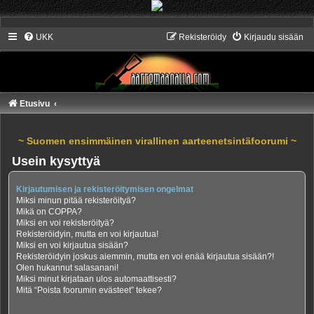
UKK
Rekisteröidy
Kirjaudu sisään
Etusivu
~ Suomen ensimmäinen virallinen aarteenetsintäfoorumi ~
Usein kysyttyä
Kirjautumisen ja rekisteröitymisen ongelmat
Miksi minun pitää rekisteröityä?
Mikä on COPPA?
Miksi en voi rekisteröityä?
Rekisteröidyin, mutta en voi kirjautua!
Miksi en voi kirjautua sisään?
Rekisteröidyin joskus aiemmin, mutta en voi enää kirjautua sisään?!
Olen hukannut salasanani!
Miksi minut kirjataan ulos automaattisesti?
Mitä “Poista foorumin evästeet” tekee?