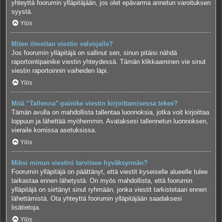
yhteyttä foorumin ylläpitäjään, jos olet epävarma annetun varoituksen
syystä.
Ylös
Miten ilmoitan viestin valvojalle?
Jos foorumin ylläpitäjä on sallinut sen, sinun pitäisi nähdä
raportointipainike viestin yhteydessä. Tämän klikkaaminen vie sinut
viestin raportoinnin vaiheiden läpi.
Ylös
Mitä “Tallenna”-painike viestin kirjoittamisessa tekee?
Tämän avulla on mahdollista tallentaa luonnoksia, jotka voit kirjoittaa
loppuun ja lähettää myöhemmin. Avataksesi tallennetun luonnoksen,
vieraile komissa asetuksissa.
Ylös
Miksi minun viestini tarvitsee hyväksynnän?
Foorumin ylläpitäjä on päättänyt, että viestit kyseiselle alueelle tulee
tarkastaa ennen lähetystä. On myös mahdollista, että foorumin
ylläpitäjä on siirtänyt sinut ryhmään, jonka viestit tarkistetaan ennen
lähettämistä. Ota yhteyttä foorumin ylläpitäjään saadaksesi
lisätietoja.
Ylös