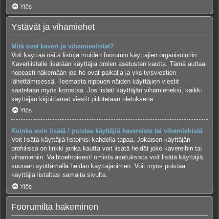
Ylös
Ystävät ja vihamiehet
Mitä ovat kaveri ja vihamieslistat?
Voit käyttää näitä listoja muiden foorumin käyttäjien organisointiin.
Kaverilistalle lisätään käyttäjiä omien asetusten kautta. Tämä auttaa
nopeasti näkemään jos he ovat paikalla ja yksityisviestien
lähettämisessä. Teemasta riippuen näiden käyttäjien viestit
saatetaan myös korostaa. Jos lisäät käyttäjän vihamieheksi, kaikki
käyttäjän kirjoittamat viestit piilotetaan oletuksena.
Ylös
Kuinka voin lisätä / poistaa käyttäjiä kavereista tai vihamiehistä
Voit lisätä käyttäjiä listoihisi kahdella tapaa. Jokaisen käyttäjän
profiilissa on linkki jonka kautta voit lisätä heidät joko kavereihin tai
vihamiehiin. Vaihtoehtoisesti omista asetuksista voit lisätä käyttäjiä
suoraan syöttämällä heidän käyttäjänimen. Voit myös poistaa
käyttäjiä listaltasi samalta sivulta.
Ylös
Foorumilta hakeminen