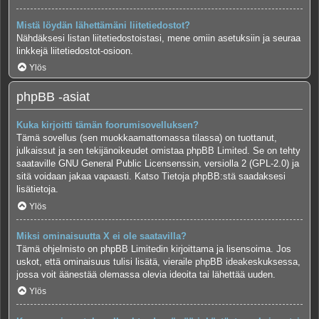
Mistä löydän lähettämäni liitetiedostot?
Nähdäksesi listan liitetiedostoistasi, mene omiin asetuksiin ja seuraa
linkkejä liitetiedostot-osioon.
Ylös
phpBB -asiat
Kuka kirjoitti tämän foorumisovelluksen?
Tämä sovellus (sen muokkaamattomassa tilassa) on tuottanut,
julkaissut ja sen tekijänoikeudet omistaa
phpBB Limited
. Se on tehty
saataville GNU General Public Licensenssin, versiolla 2 (GPL-2.0) ja
sitä voidaan jakaa vapaasti. Katso
Tietoja phpBB:stä
saadaksesi
lisätietoja.
Ylös
Miksi ominaisuutta X ei ole saatavilla?
Tämä ohjelmisto on phpBB Limitedin kirjoittama ja lisensoima. Jos
uskot, että ominaisuus tulisi lisätä, vieraile
phpBB ideakeskuksessa
,
jossa voit äänestää olemassa olevia ideoita tai lähettää uuden.
Ylös