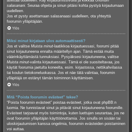
asettaa uudelleen. Käy kirjautumissivulla ja klikkaa
Unohdin
salasanani
. Seuraa ohjeita ja sinun pitäisi kohta pystyä kirjautumaan
uudelleen.
Jos et pysty asettamaan salasanaasi uudelleen, ota yhteyttä
foorumin ylläpitäjään.
Ylös
Miksi minut kirjataan ulos automaattisesti?
Jos et valitse
Muista minut
-laatikkoa kirjautuessasi, foorumi pitää
sinut kirjautuneena ennalta määritellyn ajan. Tämä estää muita
väärinkäyttämästä tunnuksiasi. Pysyäksesi kirjautuneena, valitse
Muista minut
-valinta kirjautuessasi. Tämä ei ole suositeltavaa, jos
käytät foorumia jaetulta koneelta, esim. kirjastossa, nettikahvilassa
tai koulun tietokoneluokassa. Jos et näe tätä valintaa, foorumin
ylläpitäjä on estänyt tämän toiminnon käyttämisen.
Ylös
Mitä “Poista foorumin evästeet” tekee?
“Poista foorumin evästeet” poistaa evästeet, jotka ovat phpBB:n
luomia. Ne tunnistavat sinut ja pitävät sinut kirjautuneena foorumille.
Evästeet tarjoavat myös toimintoja, kuten luettujen seurantaa, jos ne
ovat foorumin ylläpitäjän käyttöönottamia. Jos sinulla on sisään tai
uloskirjautumisen kanssa ongelmia, foorumin evästeiden poistaminen
voi auttaa.