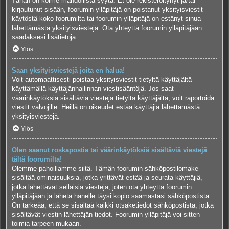
Tähän on kolme mahdollista syytä. Et ole rekisteröitynyt ja/tai
kirjautunut sisään, foorumin ylläpitäjä on poistanut yksityisviestit
käytöstä koko foorumilta tai foorumin ylläpitäjä on estänyt sinua
lähettämästä yksityisviestejä. Ota yhteyttä foorumin ylläpitäjään
saadaksesi lisätietoja.
Ylös
Saan yksityisviestejä joita en halua!
Voit automaattisesti poistaa yksityisviestit tietyltä käyttäjältä
käyttämällä käyttäjänhallinnan viestisääntöjä. Jos saat
väärinkäytöksiä sisältäviä viestejä tietyltä käyttäjältä, voit raportoida
viestit valvojille. Heillä on oikeudet estää käyttäjiä lähettämästä
yksityisviestejä.
Ylös
Olen saanut roskapostia tai väärinkäytöksiä sisältäviä viestejä
tältä foorumilta!
Olemme pahoillamme siitä. Tämän foorumin sähköpostilomake
sisältää ominaisuuksia, jotka yrittävät estää ja seurata käyttäjiä,
jotka lähettävät sellaisia viestejä, joten ota yhteyttä foorumin
ylläpitäjään ja lähetä hänelle täysi kopio saamastasi sähköpostista.
On tärkeää, että se sisältää kaikki otsaketiedot sähköpostista, jotka
sisältävät viestin lähettäjän tiedot. Foorumin ylläpitäjä voi sitten
toimia tarpeen mukaan.