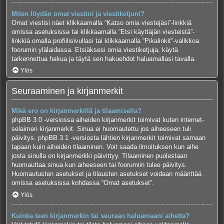
Miten löydän omat viestini ja viestiketjuni?
Omat viestisi näet klikkaamalla “Katso omia viestejäsi”-linkkiä
omissa asetuksissa tai klikkaamalla “Etsi käyttäjän viesteistä”-
linkkiä omalla profiilisivullasi tai klikkaamalla “Pikalinkit”-valikkoa
foorumin ylälaidassa. Etsiäksesi omia viestiketjuja, käytä
tarkennettua hakua ja täytä sen hakuehdot haluamallasi tavalla.
Ylös
Seuraaminen ja kirjanmerkit
Mikä ero on kirjanmerkillä ja tilaamisella?
phpBB 3.0 -versiossa aiheiden kirjanmerkit toimivat kuten internet-
selaimen kirjanmerkit. Sinua ei huomautettu jos aiheeseen tuli
päivitys. phpBB 3.1 -versiosta lähtien kirjanmerkit toimivat samaan
tapaan kuin aiheiden tilaaminen. Voit saada ilmoituksen kun aihe
josta sinulla on kirjanmerkki päivittyy. Tilaaminen puolestaan
huomauttaa sinua kun aiheeseen tai foorumiin tulee päivitys.
Huomautusten asetukset ja tilausten asetukset voidaan määrittää
omissa asetuksissa kohdassa “Omat asetukset”.
Ylös
Kuinka teen kirjanmerkin tai seuraan haluamaani aihetta?