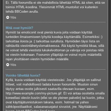
Ei. Tällä foorumilla ei ole mahdollista lähettää HTML:ää siten, että se
toimisi HTML-koodina. Yleisimmät HTML-muotoilut voi kuitenkin
tehdä BBCoden avulla.
Ylös
Mitä ovat hymiöt?
Hymiöt tai emoticonit ovat pieniä kuvia joita voidaan käyttää
tunteiden ilmaisemiseen lyhyitä koodeja käyttämällä. Esimerkiksi :)
tarkoittaa iloista ja :( tarkoittaa surullista. Hymiöiden täysi lista on
nähtävillä viestinlähetyslomakkeessa. Älä käytä hymiöitä liikaa, sillä
ne voivat tehdä viestistä lukukelvottoman ja valvoja voi poistaa niitä
tai viestin kokonaan. Foorumin ylläpitäjä on voinut myös määritellä
rajan yksittäisen viestin hymiöiden määrälle.
Ylös
Voinko lähettää kuvia?
Kyllä, kuvia voidaan käyttää viesteissäsi. Jos ylläpitäjä on sallinut
liitteet, voit mahdollisesti ladata kuvan foorumille. Muutoin sinun
täytyy antaa osoite julkisesti saatavilla olevaan kuvaan, esim.
http://www.example.com/my-picture.gif. Et voi antaa osoitetta omalla
koneellasi oleviin kuviin (ellei se ole yleinen palvelin) tai kuviin, jotka
ovat käyttäjätunnistuksen takana, esim. hotmail tai yahoo
sähköpostilaatikot, salasanasuojatut sivustot, jne. Näyttääksesi