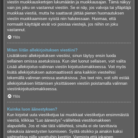
viestin muokkauskertojen lukumäärän ja muokkausajan. Tämä näkyy
vain jos joku on vastannut viestiin. Se ei näy, jos valvoja tai ylläpitäjä
muokkaa viestiä, mutta he saattavat jättää pienen huomautuksen
viestin muokkaamisen syistä niin halutessaan. Huomaa, että
normaalit käyttäjät eivät voi poistaa viestejä, jos niihin on joku
vastannut.
Ylös
Miten liitän allekirjoituksen viestiini?
Lisätäksesi allekirjoituksen viestiisi, sinun täytyy ensin luoda
sellainen omissa asetuksissa. Kun olet luonut sellaisen, voit valita
Lisää allekirjoitus
-valinnan viestin kirjoituslomakkeessa. Voit myös
lisätä allekirjoituksen automaattisesti aina kaikkiin viesteihisi
tekemällä valinnan omissa asetuksissa. Jos teet niin, voit silti estää
allekirjoituksen liittämisen yksittäiseen viestiin poistamalla valinnan
viestinkirjoituslomakkeessa.
Ylös
Kuinka luon äänestyksen?
Kun kirjoitat uuta viestiketjua tai muokkaat viestiketjun ensimmäistä
viestiä, klikkaa "Luo äänestys"-välilehteä viestilomakkeen
alapuolella. Jos et näe tätä välilehteä, sinulla ei ole tarvittavia
oikeuksia äänestysten luomiseen. Syötä otsikko ja ainakin kaksi
vaihtoehtoa niille varattuihin kenttiin. Varmista että jokainen