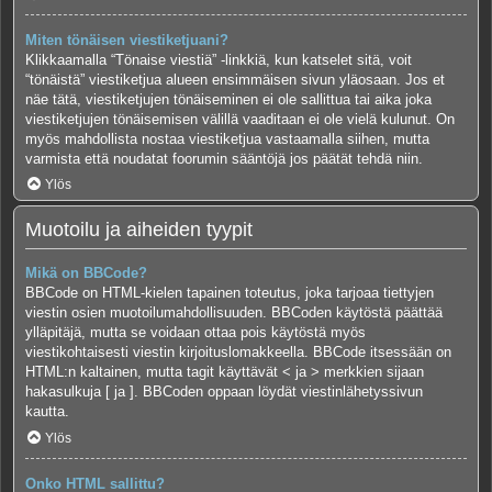
Miten tönäisen viestiketjuani?
Klikkaamalla “Tönaise viestiä” -linkkiä, kun katselet sitä, voit
“tönäistä” viestiketjua alueen ensimmäisen sivun yläosaan. Jos et
näe tätä, viestiketjujen tönäiseminen ei ole sallittua tai aika joka
viestiketjujen tönäisemisen välillä vaaditaan ei ole vielä kulunut. On
myös mahdollista nostaa viestiketjua vastaamalla siihen, mutta
varmista että noudatat foorumin sääntöjä jos päätät tehdä niin.
Ylös
Muotoilu ja aiheiden tyypit
Mikä on BBCode?
BBCode on HTML-kielen tapainen toteutus, joka tarjoaa tiettyjen
viestin osien muotoilumahdollisuuden. BBCoden käytöstä päättää
ylläpitäjä, mutta se voidaan ottaa pois käytöstä myös
viestikohtaisesti viestin kirjoituslomakkeella. BBCode itsessään on
HTML:n kaltainen, mutta tagit käyttävät < ja > merkkien sijaan
hakasulkuja [ ja ]. BBCoden oppaan löydät viestinlähetyssivun
kautta.
Ylös
Onko HTML sallittu?