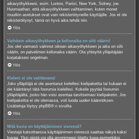
aikavyöhykkeesi, esim. Lontoo, Pariisi, New York, Sidney, jne.
Huomaathan, että aikavyöhykkeen vaihtaminen, kuten monet
muutkin asetukset ovat vain rekisteröityneille käyttäjille. Jos et ole
rekisteröitynyt, tämä on hyvä aika tehdä niin.
Ylös
Vaihdoin aikavyöhykkeen ja kellonaika on silti väärin!
Jos olet varmasti valinnut oikean aikavyöhykkeen ja aika on silti
väärin, on palvelimen kellonaika väärin. Ota yhteyttä ylläpitäjään
korjataksesi ongelman.
Ylös
Kieleni ei ole valittavana!
Joko ylläpitäjä ei ole asentanut kielellesi kielipakettia tai kukaan ei
ole kääntänyt tätä foorumia kielellesi. Kokeile pyytää foorumin
ylläpitäjältä, josko hän voisi asentaa tarvitsemasi kielipaketin. Jos
kielipakettia ei ole olemassa, voit luoda uuden käännöksen.
Lisätietoja löytyy
phpBB
®:n sivuilta.
Ylös
Mitä kuvia on käyttäjänimeni vieressä?
Viestejä katsottaessa käyttäjänimen vieressä saattaa näkyä kaksi
kuvaa. Yksi niistä voi olla arvonimeesi liitetty kuva esimerkiksi