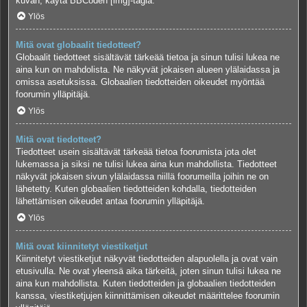
kuvan, käytä BBCoden [img]-tagia.
Ylös
Mitä ovat globaalit tiedotteet?
Globaalit tiedotteet sisältävät tärkeää tietoa ja sinun tulisi lukea ne
aina kun on mahdolista. Ne näkyvät jokaisen alueen ylälaidassa ja
omissa asetuksissa. Globaalien tiedotteiden oikeudet myöntää
foorumin ylläpitäjä.
Ylös
Mitä ovat tiedotteet?
Tiedotteet usein sisältävät tärkeää tietoa foorumista jota olet
lukemassa ja siksi ne tulisi lukea aina kun mahdollista. Tiedotteet
näkyvät jokaisen sivun ylälaidassa niillä foorumeilla joihin ne on
lähetetty. Kuten globaalien tiedotteiden kohdalla, tiedotteiden
lähettämisen oikeudet antaa foorumin ylläpitäjä.
Ylös
Mitä ovat kiinnitetyt viestiketjut
Kiinnitetyt viestiketjut näkyvät tiedotteiden alapuolella ja ovat vain
etusivulla. Ne ovat yleensä aika tärkeitä, joten sinun tulisi lukea ne
aina kun mahdollista. Kuten tiedotteiden ja globaalien tiedotteiden
kanssa, viestiketjujen kiinnittämisen oikeudet määrittelee foorumin