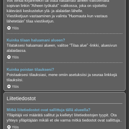
Voit tehdä kirjanmekin tai tilata haluamasi aiheen valitsemalla
sopivan linkin “Aiheen työkalut” -valikossa, joka on sijoitettu
kätevästi keskustelun ylä- ja alalaidan lähelle.
Viestiketjuun vastaaminen ja valinta “Huomauta kun vastaus
lähetetään” tilaa viestiketjun.
Ylös
Kuinka tilaan haluamani alueen?
Tilataksesi haluamasi alueen, valitse “Tilaa alue” -linkki, aluesivun
alalaidassa.
Ylös
Kuinka poistan tilaukseni?
Poistaaksesi tilauksiasi, mene omiin asetuksiisi ja seuraa linkkejä
tilauksiisi.
Ylös
Liitetiedostot
Mitkä liitetiedostot ovat sallittuja tällä alueella?
Ylläpitäjä voi määrätä sallitut ja kielletyt liitetiedostojen tyypit. Ota
yhteys ylläpitäjään mikäli et ole varma mitkä tiedostot ovat sallittuja..
Ylös