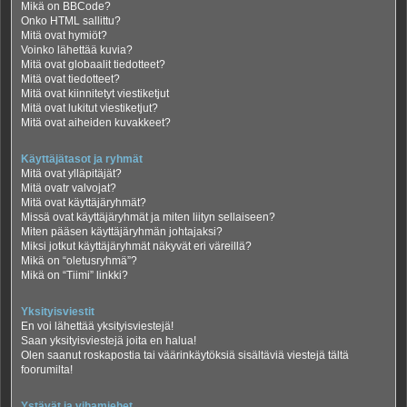
Mikä on BBCode?
Onko HTML sallittu?
Mitä ovat hymiöt?
Voinko lähettää kuvia?
Mitä ovat globaalit tiedotteet?
Mitä ovat tiedotteet?
Mitä ovat kiinnitetyt viestiketjut
Mitä ovat lukitut viestiketjut?
Mitä ovat aiheiden kuvakkeet?
Käyttäjätasot ja ryhmät
Mitä ovat ylläpitäjät?
Mitä ovatr valvojat?
Mitä ovat käyttäjäryhmät?
Missä ovat käyttäjäryhmät ja miten liityn sellaiseen?
Miten pääsen käyttäjäryhmän johtajaksi?
Miksi jotkut käyttäjäryhmät näkyvät eri väreillä?
Mikä on “oletusryhmä”?
Mikä on “Tiimi” linkki?
Yksityisviestit
En voi lähettää yksityisviestejä!
Saan yksityisviestejä joita en halua!
Olen saanut roskapostia tai väärinkäytöksiä sisältäviä viestejä tältä
foorumilta!
Ystävät ja vihamiehet