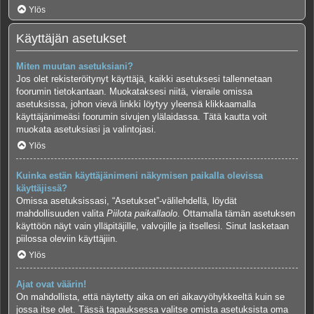
Ylös
Käyttäjän asetukset
Miten muutan asetuksiani?
Jos olet rekisteröitynyt käyttäjä, kaikki asetuksesi tallennetaan
foorumin tietokantaan. Muokataksesi niitä, vieraile omissa
asetuksissa, johon vievä linkki löytyy yleensä klikkaamalla
käyttäjänimeäsi foorumin sivujen ylälaidassa. Tätä kautta voit
muokata asetuksiasi ja valintojasi.
Ylös
Kuinka estän käyttäjänimeni näkymisen paikalla olevissa
käyttäjissä?
Omissa asetuksissasi, “Asetukset”-välilehdellä, löydät
mahdollisuuden valita
Piilota paikallaolo
. Ottamalla tämän asetuksen
käyttöön näyt vain ylläpitäjille, valvojille ja itsellesi. Sinut lasketaan
piilossa oleviin käyttäjiin.
Ylös
Ajat ovat väärin!
On mahdollista, että näytetty aika on eri aikavyöhykkeeltä kuin se
jossa itse olet. Tässä tapauksessa valitse omista asetuksista oma