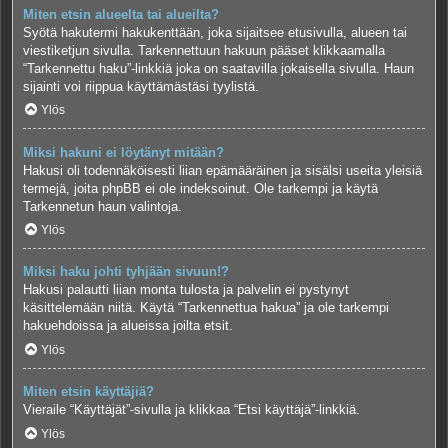
Miten etsin alueelta tai alueilta?
Syötä hakutermi hakukenttään, joka sijaitsee etusivulla, alueen tai
viestiketjun sivulla. Tarkennettuun hakuun pääset klikkaamalla
“Tarkennettu haku”-linkkiä joka on saatavilla jokaisella sivulla. Haun
sijainti voi riippua käyttämästäsi tyylistä.
Ylös
Miksi hakuni ei löytänyt mitään?
Hakusi oli todennäköisesti liian epämääräinen ja sisälsi useita yleisiä
termejä, joita phpBB ei ole indeksoinut. Ole tarkempi ja käytä
Tarkennetun haun valintoja.
Ylös
Miksi haku johti tyhjään sivuun!?
Hakusi palautti liian monta tulosta ja palvelin ei pystynyt
käsittelemään niitä. Käytä “Tarkennettua hakua” ja ole tarkempi
hakuehdoissa ja alueissa joilta etsit.
Ylös
Miten etsin käyttäjiä?
Vieraile “Käyttäjät”-sivulla ja klikkaa “Etsi käyttäjä”-linkkiä.
Ylös