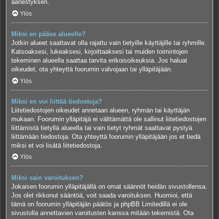
äänestyksen.
Ylös
Miksi en pääse alueelle?
Jotkin alueet saattavat olla rajattu vain tietyille käyttäjille tai ryhmille.
Katsoaksesi, lukeaksesi, kirjoittaaksesi tai muiden toimintojen
tekeminen alueella saattaa tarvita erikoisoikeuksia. Jos haluat
oikeudet, ota yhteyttä foorumin valvojaan tai ylläpitäjään.
Ylös
Miksi en voi liittää tiedostoja?
Liitetiedostojen oikeudet annetaan alueen, ryhmän tai käyttäjän
mukaan. Foorumin ylläpitäjä ei välttämättä ole sallinut liitetiedostojen
liittämistä tietyllä alueella tai vain tietyt ryhmät saattavat pystyä
liittämään tiedostoja. Ota yhteyttä foorumin ylläpitäjään jos et tiedä
miksi et voi lisätä liitetiedostoja.
Ylös
Miksi sain varoituksen?
Jokaisen foorumin ylläpitäjällä on omat säännöt heidän sivustollensa.
Jos olet rikkonut sääntöä, voit saada varoituksen. Huomioi, että
tämä on foorumin ylläpitäjän päätös ja phpBB Limitedillä ei ole
sivustolla annettavien varoitusten kanssa mitään tekemistä. Ota