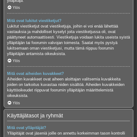
ylläpitäjä.
Ylös
Mitä ovat lukitut viestiketjut?
Lukitut viestiketjut ovat viestiketjuja, joihin ei voi enää lähettää
vastauksia ja mahdolliset kyselyt joita viestiketjussa oli, ovat
päättyneet automaattisesti. Viestiketjuja voidaan lukita useista syistä
ylläpitäjän tai foorumin valvojan toimesta. Saatat myös pystyä
lukitsemaan oman viestiketjusi, mutta tämä riippuu foorumin
ylläpitäjän antamista oikeuksista.
Ylös
Mitä ovat aiheiden kuvakkeet?
Aiheiden kuvakkeet ovat aiheen aloittajan valitsemia kuvakkeita
joiden on tarkoitus kuvastaa niiden sisältöä. Aiheiden kuvakkeiden
käyttöoikeudet riippuvat foorumin ylläpitäjän määrittelemistä
oikeuksista.
Ylös
Käyttäjätasot ja ryhmät
Mitä ovat ylläpitäjät?
Ylläpitäjät ovat jäseniä joille on annettu korkeimman tason kontrolli