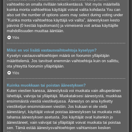
vaihtoehto on omalla rivillään tekstikentässä. Voit myös määritellä
kuinka monta vaihtoehtoa käyttäjät voivat valita kohdasta You can
also set the number of options users may select during voting under
“Kuinka monta vaihtoehtoa käyttäjä voi valita”, äänestyksen kesto
päivinä (0 kestää loputtomasti) ja viimeisenä voit antaa käyttäjille
mahdollisuuden muuttaa ääntään.
Ylös
Miksi en voi lisätä vastausvaihtoehtoja kyselyyn?
Kyselyn vastausvaihtoehtojen määrä on foorumin ylläpitäjän
määrittelemä. Jos tarvitset enemmän vaihtoehtoja kuin on sallittu,
ota yhteyttä foorumin ylläpitäjään.
Ylös
Kuinka muokkaan tai poistan äänestyksen?
Kuten viestien kanssa, äänestyksiä voi muokata vain alkuperäinen
lähettäjä, valvoja tai ylläpitäjä. Muokataksesi äänestystä, muokkaa
ensimmäistä viestiä viestiketjussa. Äänestys on aina kytketty
viestiketjun ensimmäiseen viestiin. Jos kukaan ei ole vielä
äänestänyt, käyttäjät voivat poistaa äänestyksen tai muokata mitä
tahansa äänestyksen asetusta. Jos käyttäjät ovat kuitenkin jo
äänestäneet, vain valvojat tai ylläpitäjät voivat muokata tai poistaa
sen. Tämä estää äänestysvaihtoehtojen vaihtamisen kesken